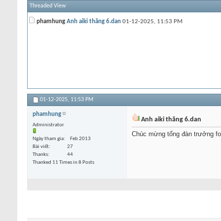
Threaded View
phamhung
Anh aiki thăng 6.dan
01-12-2025,
11:53 PM
01-12-2025,
11:53 PM
phamhung
Anh aiki thăng 6.dan
Administrator
Chúc mừng tổng đàn trưởng fo
Ngày tham gia
Feb 2013
Bài viết
27
Thanks
44
Thanked 11 Times in 8 Posts