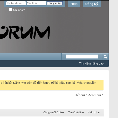
Help
Đăng Ký
Ghi nhớ?
Tìm kiếm nâng cao
o liên kết Đăng ký ở trên để tiến hành. Để bắt đầu xem bài viết, chọn Diễn
Kết quả 1 đến 1 của 1
Công cụ Chủ đề
Tìm Chủ đề
Hiển thị