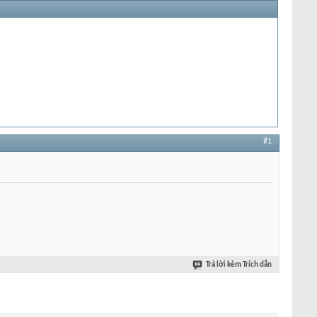
#1
Trả lời kèm Trích dẫn