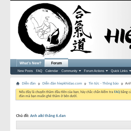
What's New?
Forum
New Posts
FAQ
Calendar
Community
Forum Actions
Quick Links
Diễn đàn
Diễn đàn hiepkhidao.com
Tin tức - Thông báo
Anh
Nếu đây là chuyến thăm đầu tiên của bạn, hãy chắc chắn kiểm tra
FAQ
bằng cá
đàn mà bạn muốn ghé thăm ở bên dưới.
Chủ đề:
Anh aiki thăng 6.dan