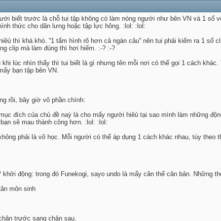
ười biết trước là chỗ tui tập không có làm nóng người như bên VN và 1 số 
nh thức cho dãn lưng hoặc tập lực hông. :lol: :lol:
iêủ thì khá khó. ''1 tấm hình rõ hơn cả ngàn câu'' nên tui phải kiếm ra 1 số 
ng clip mà làm đúng thì hơi hiếm. :-? :-?
hi lùc nhìn thấy thì tui biết là gì nhưng tên mỗi nơi có thể gọi 1 cách khác. T
 mấy bạn tập bên VN.
g rồi, bây giờ vô phần chính:
 mục đích của chủ đề naỳ là cho mấy người hiêủ tại sao mình làm những động
 bạn sẽ mau thành công hơn. :lol: :lol:
 không phải là võ học. Mỗi người có thể áp dụng 1 cách khác nhau, tùy theo t
 khởi động: trong đó Funekogi, sayo undo là mấy căn thế căn bản. Những th
tân môn sinh
 chân trước sang chân sau.