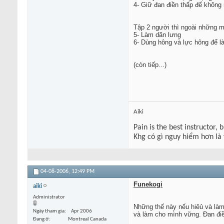
4- Giữ đan điền thấp để không
Tập 2 người thì ngoài những m
5- Làm dãn lưng
6- Dùng hông và lực hông để l
(còn tiếp...)
Aiki
Pain is the best instructor, 
Khg có gì nguy hiểm hơn là
04-08-2006,
12:49 PM
Funekogi
aiki
Administrator
Những thế này nếu hiêủ và làm
Ngày tham gia
Apr 2006
và làm cho mình vững. Đan điề
Đang ở
Montreal Canada