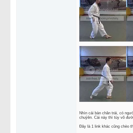
Nhìn cái bàn chân trái, có ng
chuỷên. Cái này thì tùy võ đư
Đây là 1 link khác cũng chèo th