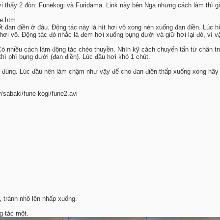
 thấy 2 đòn: Funekogi và Furidama. Link này bên Nga nhưng cách làm thì giốn
ne.htm
ết đan điền ở đâu. Động tác này là hít hơi vô xong nén xuống đan điền. Lúc hít
ơi vô. Động tác đó nhắc là đem hơi xuống bụng dưới và giữ hơi lại đó, vì vậy 
 Có nhiều cách làm động tác chèo thuyền. Nhìn kỹ cách chuyển tấn từ chân trư
, thì phì bụng dưới (đan điền). Lúc đầu hơi khó 1 chút.
àm đúng. Lúc đầu nên làm chậm như vậy để cho đan điền thấp xuống xong hãy 
.
y/sabaki/fune-kogi/fune2.avi
, tránh nhô lên nhấp xuống.
g tác một.