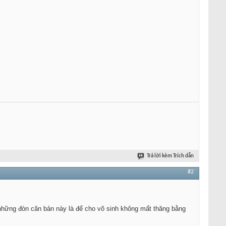
Trả lời kèm Trích dẫn
#2
những đòn căn bản này là để cho võ sinh không mất thăng bằng