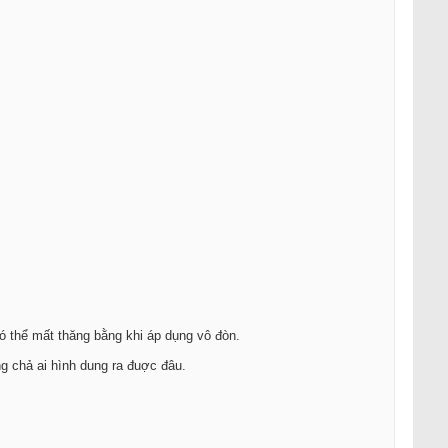
ó thể mất thăng bằng khi áp dụng vô đòn.
ng chả ai hình dung ra đuợc đâu.