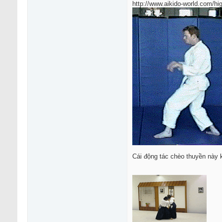
http://www.aikido-world.com/hig
Cái động tác chèo thuyền này k