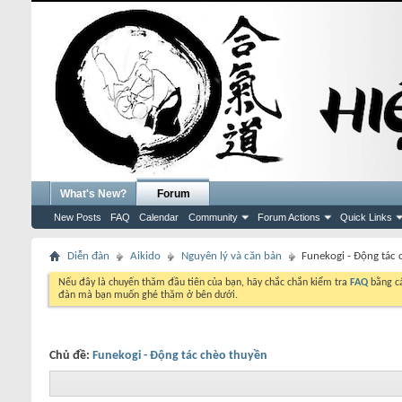
What's New?
Forum
New Posts
FAQ
Calendar
Community
Forum Actions
Quick Links
Diễn đàn
Aikido
Nguyên lý và căn bản
Funekogi - Động tác
Nếu đây là chuyến thăm đầu tiên của bạn, hãy chắc chắn kiểm tra
FAQ
bằng cá
đàn mà bạn muốn ghé thăm ở bên dưới.
Chủ đề:
Funekogi - Động tác chèo thuyền