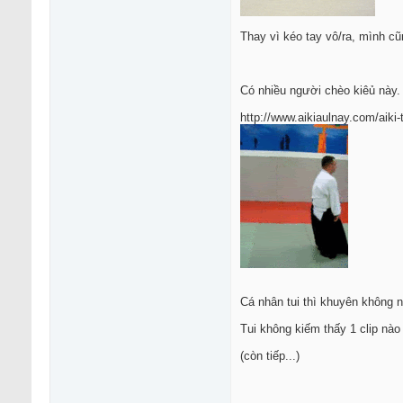
Thay vì kéo tay vô/ra, mình cũn
Có nhiều người chèo kiêủ này. 
http://www.aikiaulnay.com/aiki-
Cá nhân tui thì khuyên không 
Tui không kiếm thấy 1 clip nào
(còn tiếp...)