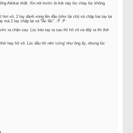
g Aikikai nhất. Xin nói trước là link này lúc chạy lúc không.
 hơi vô, 2 tay đánh vòng lên đầu (như tài chi) và chặp hai tay lại
mà 2 tay chập lại và ''lắc lắc''. :P :P
ớc ra chân sau. Lúc kéo tay ra sau thì hít vô và đâỷ ra thì thở
thở hay hít vô. Lúc đầu thì nên 'cứng' như ông ấy, nhưng lúc