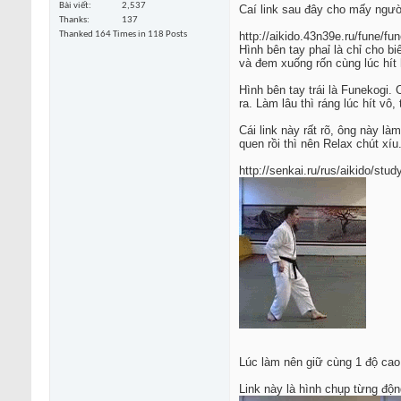
Bài viết
2,537
Caí link sau đây cho mấy người
Thanks
137
Thanked 164 Times in 118 Posts
http://aikido.43n39e.ru/fune/fu
Hình bên tay phaỉ là chỉ cho bi
và đem xuống rốn cùng lúc hít h
Hình bên tay trái là Funekogi.
ra. Làm lâu thì ráng lúc hít vô
Cái link này rất rõ, ông này l
quen rồi thì nên Relax chút xíu
http://senkai.ru/rus/aikido/stud
Lúc làm nên giữ cùng 1 độ cao
Link này là hình chụp từng độn