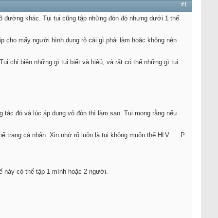
#1
võ đường khác. Tụi tui cũng tập những đòn đó nhưng dưới 1 thể
clip cho mấy người hình dung rõ cái gì phải làm hoặc không nên
ui chỉ biên những gì tui biết và hiêủ, và rất có thể những gì tui
 tác đó và lúc áp dụng vô đòn thì làm sao. Tui mong rằng nếu
hể trạng cá nhân. Xin nhớ rõ luôn là tui không muốn thế HLV.... :P
ế này có thể tập 1 mình hoặc 2 người.