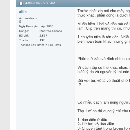
04-08-2006,
05:30 AM
Trước nhất xin nói cho mấy ng
aiki
thức khác, phần đông là dưới hì
Administrator
Muốn biên 1 bài về đòn mà dễ h
Ngày tham gia
Apr 2006
làm. Clip trên mạng thì có, như
Đang ở
Montreal Canada
Bài viết
2,537
1 chuyện nữa là tên đòn. Nhiều k
Thanks
137
biên hoàn toàn khác những gì
Thanked 164 Times in 118 Posts
Phần mở đầu và đính chính xon
Vì cách tập có thể khác nhau,
hiêủ lý do và nguyên lý thì các
Đối với tui, võ là võ thuật chứ
:P
Có nhiều cách làm nóng người/
Tập 1 mình thì dụng ý chỉ cho 
1- đan điền ở đâu
2- Hít hơi vô đan điền
3- Chuyển tấn/ trọng lượng từ