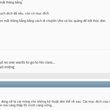
 mất thăng bằng.
ụch đích đã nêu, còn có mục đích
àm mất thăng bằng bằng cách di chuỷên Uke và lúc quăng để kết thúc đòn.
but no one wants to go to his class...
 võ miệng
 đúng sẽ là cái móng cho những kỹ thuật đòn thế về sau. Cái mục đích của 
n mà càng thấp thì mình càng vững....