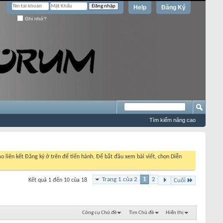
Help
Đăng Ký
Ghi nhớ?
Tìm kiếm nâng cao
o liên kết Đăng ký ở trên để tiến hành. Để bắt đầu xem bài viết, chọn Diễn
Trang 1 của 2
1
2
Kết quả 1 đến 10 của 18
Cuối
Công cụ Chủ đề
Tìm Chủ đề
Hiển thị