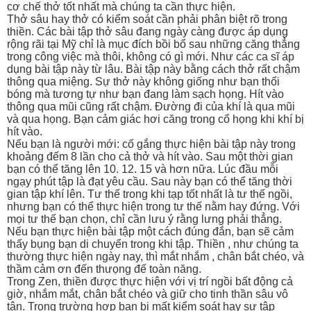
cơ chế thở tốt nhất mà chúng ta cần thực hiện.
Thở sâu hay thở có kiểm soát cần phải phân biệt rõ trong
thiền. Các bài tập thở sâu đang ngày càng được áp dụng
rộng rãi tại Mỹ chỉ là mục đích bồi bổ sau những căng thẳng
trong công việc mà thôi, không có gì mới. Như các ca sĩ áp
dụng bài tập này từ lâu. Bài tập này bằng cách thở rất chậm
thông qua miệng. Sự thở này không giống như bạn thổi
bóng mà tương tự như bạn đang làm sạch họng. Hít vào
thông qua mũi cũng rất chậm. Đường đi của khí là qua mũi
và qua họng. Bạn cảm giác hơi căng trong cổ họng khi khí bị
hít vào.
Nếu bạn là người mới: cố gắng thực hiện bài tập này trong
khoảng đếm 8 lần cho cả thở và hít vào. Sau một thời gian
bạn có thể tăng lên 10. 12. 15 và hơn nữa. Lúc đầu mỗi
ngạy phút tập là đạt yêu cầu. Sau này bạn có thể tăng thời
gian tập khí lên. Tư thế trong khi tạp tốt nhất là tư thế ngồi,
nhưng bạn có thể thực hiện trong tư thế nằm hay đứng. Với
mọi tư thế bạn chọn, chỉ cần lưu ý rằng lưng phải thẳng.
Nếu bạn thực hiện bài tập một cách đúng đắn, bạn sẽ cảm
thấy bụng bạn di chuyển trong khi tập. Thiền , như chúng ta
thường thực hiện ngày nay, thì mắt nhắm , chân bắt chéo, và
thầm cảm ơn đến thưọng đế toàn năng.
Trong Zen, thiền được thực hiện với vị trí ngồi bất động cả
giờ, nhắm mắt, chân bắt chéo và giữ cho tinh thần sâu vô
tận. Trong trường hợp bạn bị mất kiểm soát hay sự tập