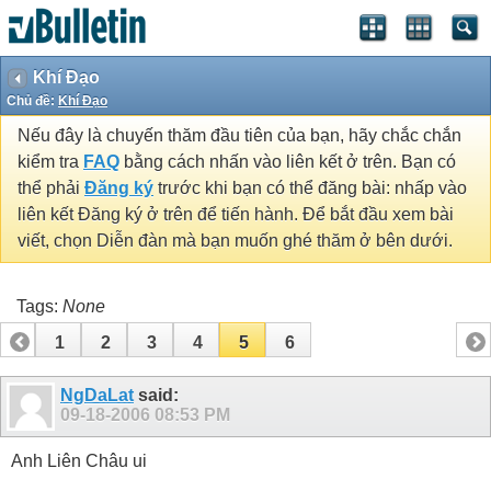
Khí Đạo
Chủ đề:
Khí Đạo
Nếu đây là chuyến thăm đầu tiên của bạn, hãy chắc chắn
kiểm tra
FAQ
bằng cách nhấn vào liên kết ở trên. Bạn có
thể phải
Đăng ký
trước khi bạn có thể đăng bài: nhấp vào
liên kết Đăng ký ở trên để tiến hành. Để bắt đầu xem bài
viết, chọn Diễn đàn mà bạn muốn ghé thăm ở bên dưới.
Tags:
None
1
2
3
4
5
6
NgDaLat
said:
09-18-2006
08:53 PM
Anh Liên Châu ui