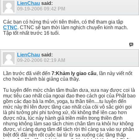
LienChau
said:
09-19-2006
09:42 PM
Các bạn có hứng thú với tiên thiên, có thể tham gia tập
CTNC
. CTNC sẽ tạm thời làm nghịch chuyển kinh mạch.
Tập tốt nhất trước 16 tuổi.
LienChau
said:
09-20-2006
02:19 AM
Lần trước đã viết đến
7:Khảm ly giao cấu
, lần này viết nốt
cho hoàn thành bài giảng của thầy.
Tu luyện đến mức chân tâm thuần dưa, xưa nay được coi là
mục tiêu cao nhất của ngoại đạo theo cách gọi của Phật bao
gồm các đạo bà la môn, yoga, tu thần tiên....tu luyện đến
mức này thì lên được tầng cao nhất của cõi vô sắc giới gọi
là phi tưởng phi phi tưởng xứ, rồi không thể lên cao hơn
được nữa, lúc này hành giả triền miên trong thiền định
nhưng không làm sao tách chim chân tâm ra khỏi hư không
được, vì càng dụng tâm để tách rời thì càng sa vào sự phân
biệt đối đãi nên rốt cuộc lại từ từ sa xuống các tầng thấp