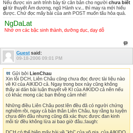
Nếu được xin anh trình bày từ căn bản cho người
chưa biết
gì
từ thuyết Âm dương, ngũ Hành v.v... thì may ra mới hiểu
được. Chứ đọc mấy bài của anh POST muốn tẩu hỏa quá.
NgDaLat
Nhớ ơn các bậc sinh thành, dưỡng dục, dạy dỗ
Guest
said:
09-18-2006
09:01 PM
Gửi bởi
LienChau
Xin lỗi DCH, Liên Châu cũng chưa đọc được tài liệu nào
về KI của AIKIDO cả. Ngay trong box này cũng không
thấy ai dán bài luận thuyết về KI của AIKIDO cả nên nếu
có khác mong các bạn thông cảm nhé!
Những điều Liên Châu post lên đều đã có người chứng
nghiệm rồi, ngay cả bản thân Liên Châu, tuy rằng tu luyện
chưa đến đâu nhưng cũng đã xác thực được đan kinh
mỗi từ đều không lừa ai bao giờ đâu.:laugh:
DCH có thể biên mấy bài về "khí" của võ gia, của AIKIDO