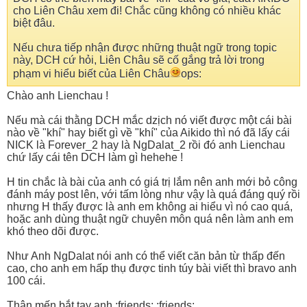
cho Liên Châu xem đi! Chắc cũng không có nhiều khác
biệt đâu.
Nếu chưa tiếp nhận được những thuật ngữ trong topic
này, DCH cứ hỏi, Liên Châu sẽ cố gắng trả lời trong
phạm vi hiểu biết của Liên Châu
ops:
Chào anh Lienchau !
Nếu mà cái thằng DCH mắc dzịch nó viết được một cái bài
nào về "khí" hay biết gì về "khí" của Aikido thì nó đã lấy cái
NICK là Forever_2 hay là NgDalat_2 rồi đó anh Lienchau
chứ lấy cái tên DCH làm gì hehehe !
H tin chắc là bài của anh có giá trị lắm nên anh mới bỏ công
đánh máy post lên, với tấm lòng như vậy là quá đáng quý rồi
nhưng H thấy được là anh em không ai hiểu vì nó cao quá,
hoặc anh dùng thuật ngữ chuyên môn quá nên làm anh em
khó theo dõi được.
Như Anh NgDalat nói anh có thể viết căn bản từ thấp đến
cao, cho anh em hấp thụ được tinh túy bài viết thì bravo anh
100 cái.
Thân mến bắt tay anh.:friends: :friends: