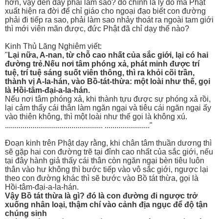
hơn, vậy đến đây phải làm sao? đó chính là lý do mà Phật
xuất hiện ra đời để chỉ giáo cho ngoại đạo biết con đường
phải đi tiếp ra sao, phải làm sao nhảy thoát ra ngoài tam giới
thì mới viên mãn được, đức Phật đã chỉ dạy thế nào?
Kinh Thủ Lăng Nghiêm viết:
"
Lại nữa, A-nan, từ chỗ cao nhất của sắc giới, lại có hai
đường trẻ.Nếu nơi tâm phóng xả, phát minh được trí
tuệ, trí tuệ sáng suốt viên thông, thì ra khỏi cõi trần,
thành vị A-la-hán, vào Bồ-tát-thừa: một loài như thế, gọi
là Hồi-tâm-đại-a-la-hán.
Nếu nơi tâm phóng xả, khi thành tựu được sự phóng xả rồi,
lại cảm thấy cái thân làm ngăn ngại và tiêu cái ngăn ngại ấy
vào thiên không, thì một loài như thế gọi là không xú.
.................................................. ......................."
Đoạn kinh trên Phật dạy rằng, khi chân tâm thuần dương thì
sẽ gặp hai con đường trẽ tại đỉnh cao nhất của sắc giới, nếu
tại đây hành giả thấy cái thân còn ngăn ngại bèn tiêu luôn
thân vào hư không thì bước tiếp vào vô sắc giới, ngược lại
theo con đường khác thì sẽ bước vào Bồ tát thừa, gọi là
Hồi-tâm-đại-a-la-hán.
Vậy Bồ tát thừa là gì? đó là con đường đi ngược trở
xuống nhân loại, thậm chí vào cảnh địa ngục để độ tận
chúng sinh