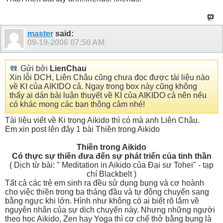
master
said:
09-19-2006
07:50 AM
Gửi bởi
LienChau
Xin lỗi DCH, Liên Châu cũng chưa đọc được tài liệu nào
về KI của AIKIDO cả. Ngay trong box này cũng không
thấy ai dán bài luận thuyết về KI của AIKIDO cả nên nếu
có khác mong các bạn thông cảm nhé!
Tài liệu viết về Ki trong Aikido thì có mà anh Liên Châu.
Em xin post lên đây 1 bài Thiền trong Aikido
Thiền trong Aikido
Có thực sự thiền đưa đến sự phát triển của tinh thần
( Dịch từ bài: " Meditation in Aikido của Đại sư Tohei" - tạp
chí Blackbelt )
Tất cả các trẻ em sinh ra đều sử dụng bụng và cơ hoành
cho việc thiền trong ba tháng đầu và tự động chuyển sang
bằng ngực khi lớn. Hình như không có ai biết rõ lắm về
nguyên nhân của sự dịch chuyển này. Nhưng những người
theo học Aikido, Zen hay Yoga thì cơ chế thở bằng bụng là