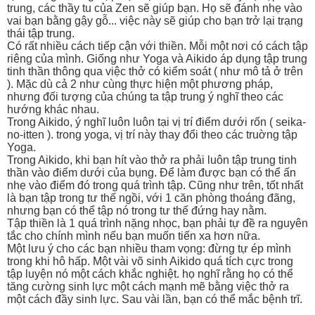
trung, các thầy tu của Zen sẽ giúp bạn. Họ sẽ đánh nhẹ vào
vai bạn bằng gậy gỗ... việc này sẽ giúp cho bạn trở lại trạng
thái tập trung.
Có rất nhiều cách tiếp cận với thiền. Mỗi một nơi có cách tập
riêng của mình. Giống như Yoga và Aikido áp dụng tập trung
tinh thần thông qua việc thở có kiểm soát ( như mô tả ở trên
). Mặc dù cả 2 như cùng thực hiện một phương pháp,
nhưng đối tượng của chúng ta tập trung ý nghĩ theo các
hướng khác nhau.
Trong Aikido, ý nghĩ luôn luôn tại vị trí điểm dưới rốn ( seika-
no-itten ). trong yoga, vị trí này thay đổi theo các truờng tập
Yoga.
Trong Aikido, khi bạn hít vào thở ra phải luôn tập trung tinh
thần vào điểm dưới của bụng. Để làm được bạn có thể ấn
nhẹ vào điểm đó trong quá trình tập. Cũng như trên, tốt nhất
là bạn tập trong tư thế ngồi, với 1 căn phòng thoáng đãng,
nhưng bạn có thể tập nó trong tư thế đứng hay nằm.
Tập thiền là 1 quá trình nặng nhọc, bạn phải tự đề ra nguyên
tắc cho chính mình nếu bạn muốn tiến xa hơn nữa.
Một lưu ý cho các bạn nhiều tham vọng: đừng tự ép mình
trong khi hô hấp. Một vài võ sinh Aikido quá tích cực trong
tập luyện nó một cách khắc nghiệt. họ nghĩ rằng họ có thể
tăng cường sinh lực một cách mạnh mẽ bằng việc thở ra
một cách đầy sinh lực. Sau vài lần, bạn có thể mắc bệnh trĩ.