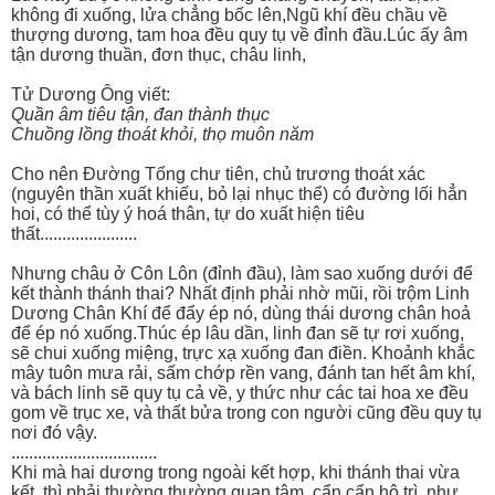
không đi xuống, lửa chẳng bốc lên,Ngũ khí đều chầu về
thượng dương, tam hoa đều quy tụ về đỉnh đầu.Lúc ấy âm
tận dương thuần, đơn thục, châu linh,
Tử Dương Ông viết:
Quần âm tiêu tận, đan thành thục
Chuồng lồng thoát khỏi, thọ muôn năm
Cho nên Đường Tống chư tiên, chủ trương thoát xác
(nguyên thần xuất khiếu, bỏ lại nhục thể) có đường lối hẳn
hoi, có thể tùy ý hoá thân, tự do xuất hiện tiêu
thất......................
Nhưng châu ở Côn Lôn (đỉnh đầu), làm sao xuống dưới để
kết thành thánh thai? Nhất định phải nhờ mũi, rồi trộm Linh
Dương Chân Khí để đẩy ép nó, dùng thái dương chân hoả
để ép nó xuống.Thúc ép lâu dần, linh đan sẽ tự rơi xuống,
sẽ chui xuống miệng, trực xạ xuống đan điền. Khoảnh khắc
mây tuôn mưa rải, sấm chớp rền vang, đánh tan hết âm khí,
và bách linh sẽ quy tụ cả về, y thức như các tai hoa xe đều
gom về trục xe, và thất bửa trong con người cũng đều quy tụ
nơi đó vậy.
.................................
Khi mà hai dương trong ngoài kết hợp, khi thánh thai vừa
kết, thì phải thường thường quan tâm, cẩn cẩn hộ trì, như