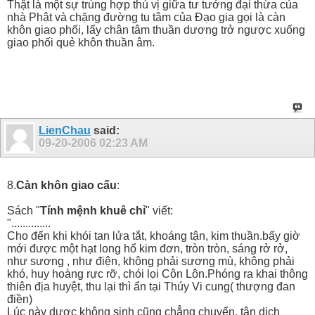
Thật là một sự trùng hợp thú vị giữa tư tưởng đại thừa của
nhà Phật và chặng đường tu tâm của Đạo gia gọi là càn
khôn giao phối, lấy chân tâm thuần dương trở ngược xuống
giao phối quẻ khôn thuần âm.
LienChau
said:
09-20-2006
02:23 AM
8.
Càn khôn giao cấu
:
Sách "
Tính mệnh khuê chỉ
" viết:
"..............
Cho đến khi khói tan lửa tắt, khoáng tận, kim thuần.bấy giờ
mới được một hạt long hổ kim đơn, tròn tròn, sáng rở rở,
như sương , như điện, không phải sương mù, không phải
khó, huy hoàng rực rỡ, chói lọi Côn Lôn.Phóng ra khai thông
thiên địa huyệt, thu lại thì ẩn tại Thúy Vi cung( thượng đan
điền)
Lúc này dược không sinh cũng chẳng chuyển, tân dịch