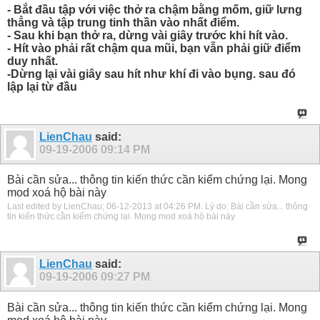
- Bắt đầu tập với việc thở ra chậm bằng mốm, giữ lưng
thẳng và tập trung tinh thần vào nhất điểm.
- Sau khi bạn thở ra, dừng vài giây trước khi hít vào.
- Hít vào phải rất chậm qua mũi, bạn vẫn phải giữ điểm
duy nhất.
-Dừng lại vài giây sau hít như khí đi vào bụng. sau đó
lập lại từ đầu
LienChau
said:
09-19-2006
09:14 PM
Bài cần sửa... thông tin kiến thức cần kiểm chứng lại. Mong
mod xoá hộ bài này
Last edited by LienChau; 06-12-2013 at
04:26 PM
.
Lý do:
Bài cần sửa... thông
tin kiến thức cần kiểm chứng lại. Mong mod xoá hộ bài này
LienChau
said:
09-19-2006
09:27 PM
Bài cần sửa... thông tin kiến thức cần kiểm chứng lại. Mong