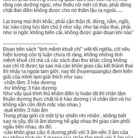
rồng con dưỡng ngọc, như thiếu nữ mới có thai, phải đóng
chặt đan điền không được cho nó thấm lậu ra ngoài......
Lại trong mọi thời khắc, phải cận thận đi, đứng, nằm, ngồi,
lúc nào cũng lưu tâm chú ý như vậy, như tại mẫu thai, phải
như si ngốc không biến cải, không được gián đoạn khi nào"
-----------------------------------
Đoạn trên sách ''tính mệnh khuê chỉ'' viết tối nghĩa, chỉ nêu
hiện tượng còn lý luận chưa rõ ràng, không những tính
mệnh khuê chỉ mà cả các sách đan thư khác cũng không
sao chỉ rõ được tại sao mà càn khôn giao cấu kết thánh thai
thì nhảy ra ngoài tam giới, nay tôi (huyenquangtu) đem kiến
giải của mình tạm giải thích như sau:
-chân tâm: 3 hào dương
-hư không: 3 hào dương
Như vậy quá trình thủ khảm điền ly hoàn tất thì chân tâm
thuần dương thực chất là 6 hào dương ( vì chân tâm và hư
không vẫn còn dính mắc vào nhau )
-quẻ khôn: 3 hào âm
Trong pháp giới có một lý tự nhiên nhi nhiên , không biết
sao ra vậy, đó là âm dương hễ găp nhau thì giao cảm phối
ngẫu bên nhau, do đó:
-càn khôn giao cấu: 6 dương phối với 3 âm nên 3 âm của
hư không tách rời 3 dương của chân tâm phối với 3 âm của