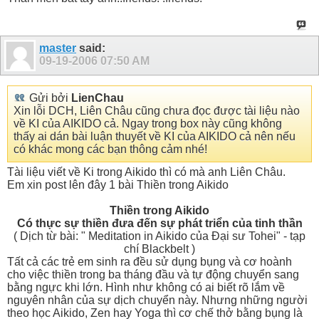
master
said:
09-19-2006
07:50 AM
Gửi bởi
LienChau
Xin lỗi DCH, Liên Châu cũng chưa đọc được tài liệu nào
về KI của AIKIDO cả. Ngay trong box này cũng không
thấy ai dán bài luận thuyết về KI của AIKIDO cả nên nếu
có khác mong các bạn thông cảm nhé!
Tài liệu viết về Ki trong Aikido thì có mà anh Liên Châu.
Em xin post lên đây 1 bài Thiền trong Aikido
Thiền trong Aikido
Có thực sự thiền đưa đến sự phát triển của tinh thần
( Dịch từ bài: " Meditation in Aikido của Đại sư Tohei" - tạp
chí Blackbelt )
Tất cả các trẻ em sinh ra đều sử dụng bụng và cơ hoành
cho việc thiền trong ba tháng đầu và tự động chuyển sang
bằng ngực khi lớn. Hình như không có ai biết rõ lắm về
nguyên nhân của sự dịch chuyển này. Nhưng những người
theo học Aikido, Zen hay Yoga thì cơ chế thở bằng bụng là