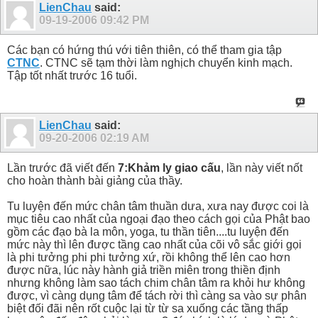
LienChau
said:
09-19-2006
09:42 PM
Các bạn có hứng thú với tiên thiên, có thể tham gia tập
CTNC
. CTNC sẽ tạm thời làm nghịch chuyển kinh mạch.
Tập tốt nhất trước 16 tuổi.
LienChau
said:
09-20-2006
02:19 AM
Lần trước đã viết đến
7:Khảm ly giao cấu
, lần này viết nốt
cho hoàn thành bài giảng của thầy.
Tu luyện đến mức chân tâm thuần dưa, xưa nay được coi là
mục tiêu cao nhất của ngoại đạo theo cách gọi của Phật bao
gồm các đạo bà la môn, yoga, tu thần tiên....tu luyện đến
mức này thì lên được tầng cao nhất của cõi vô sắc giới gọi
là phi tưởng phi phi tưởng xứ, rồi không thể lên cao hơn
được nữa, lúc này hành giả triền miên trong thiền định
nhưng không làm sao tách chim chân tâm ra khỏi hư không
được, vì càng dụng tâm để tách rời thì càng sa vào sự phân
biệt đối đãi nên rốt cuộc lại từ từ sa xuống các tầng thấp