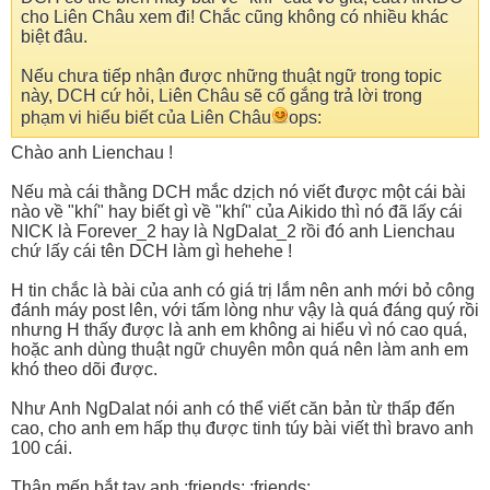
cho Liên Châu xem đi! Chắc cũng không có nhiều khác
biệt đâu.
Nếu chưa tiếp nhận được những thuật ngữ trong topic
này, DCH cứ hỏi, Liên Châu sẽ cố gắng trả lời trong
phạm vi hiểu biết của Liên Châu
ops:
Chào anh Lienchau !
Nếu mà cái thằng DCH mắc dzịch nó viết được một cái bài
nào về "khí" hay biết gì về "khí" của Aikido thì nó đã lấy cái
NICK là Forever_2 hay là NgDalat_2 rồi đó anh Lienchau
chứ lấy cái tên DCH làm gì hehehe !
H tin chắc là bài của anh có giá trị lắm nên anh mới bỏ công
đánh máy post lên, với tấm lòng như vậy là quá đáng quý rồi
nhưng H thấy được là anh em không ai hiểu vì nó cao quá,
hoặc anh dùng thuật ngữ chuyên môn quá nên làm anh em
khó theo dõi được.
Như Anh NgDalat nói anh có thể viết căn bản từ thấp đến
cao, cho anh em hấp thụ được tinh túy bài viết thì bravo anh
100 cái.
Thân mến bắt tay anh.:friends: :friends: