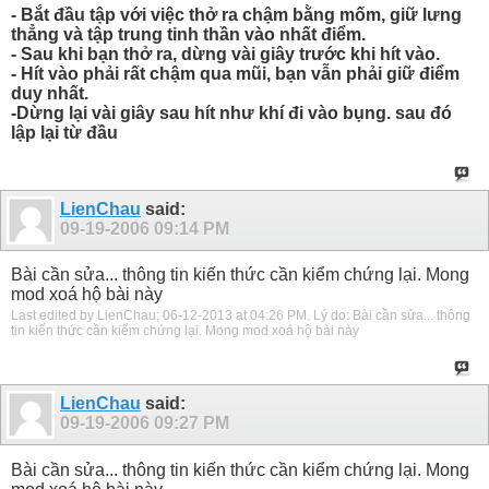
- Bắt đầu tập với việc thở ra chậm bằng mốm, giữ lưng
thẳng và tập trung tinh thần vào nhất điểm.
- Sau khi bạn thở ra, dừng vài giây trước khi hít vào.
- Hít vào phải rất chậm qua mũi, bạn vẫn phải giữ điểm
duy nhất.
-Dừng lại vài giây sau hít như khí đi vào bụng. sau đó
lập lại từ đầu
LienChau
said:
09-19-2006
09:14 PM
Bài cần sửa... thông tin kiến thức cần kiểm chứng lại. Mong
mod xoá hộ bài này
Last edited by LienChau; 06-12-2013 at
04:26 PM
.
Lý do:
Bài cần sửa... thông
tin kiến thức cần kiểm chứng lại. Mong mod xoá hộ bài này
LienChau
said:
09-19-2006
09:27 PM
Bài cần sửa... thông tin kiến thức cần kiểm chứng lại. Mong