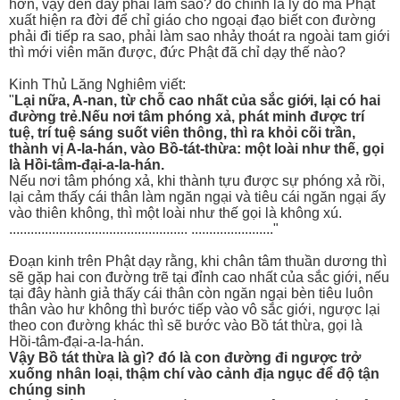
hơn, vậy đến đây phải làm sao? đó chính là lý do mà Phật
xuất hiện ra đời để chỉ giáo cho ngoại đạo biết con đường
phải đi tiếp ra sao, phải làm sao nhảy thoát ra ngoài tam giới
thì mới viên mãn được, đức Phật đã chỉ dạy thế nào?
Kinh Thủ Lăng Nghiêm viết:
"
Lại nữa, A-nan, từ chỗ cao nhất của sắc giới, lại có hai
đường trẻ.Nếu nơi tâm phóng xả, phát minh được trí
tuệ, trí tuệ sáng suốt viên thông, thì ra khỏi cõi trần,
thành vị A-la-hán, vào Bồ-tát-thừa: một loài như thế, gọi
là Hồi-tâm-đại-a-la-hán.
Nếu nơi tâm phóng xả, khi thành tựu được sự phóng xả rồi,
lại cảm thấy cái thân làm ngăn ngại và tiêu cái ngăn ngại ấy
vào thiên không, thì một loài như thế gọi là không xú.
.................................................. ......................."
Đoạn kinh trên Phật dạy rằng, khi chân tâm thuần dương thì
sẽ gặp hai con đường trẽ tại đỉnh cao nhất của sắc giới, nếu
tại đây hành giả thấy cái thân còn ngăn ngại bèn tiêu luôn
thân vào hư không thì bước tiếp vào vô sắc giới, ngược lại
theo con đường khác thì sẽ bước vào Bồ tát thừa, gọi là
Hồi-tâm-đại-a-la-hán.
Vậy Bồ tát thừa là gì? đó là con đường đi ngược trở
xuống nhân loại, thậm chí vào cảnh địa ngục để độ tận
chúng sinh