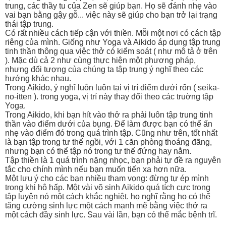
trung, các thầy tu của Zen sẽ giúp bạn. Họ sẽ đánh nhẹ vào
vai bạn bằng gậy gỗ... việc này sẽ giúp cho bạn trở lại trạng
thái tập trung.
Có rất nhiều cách tiếp cận với thiền. Mỗi một nơi có cách tập
riêng của mình. Giống như Yoga và Aikido áp dụng tập trung
tinh thần thông qua việc thở có kiểm soát ( như mô tả ở trên
). Mặc dù cả 2 như cùng thực hiện một phương pháp,
nhưng đối tượng của chúng ta tập trung ý nghĩ theo các
hướng khác nhau.
Trong Aikido, ý nghĩ luôn luôn tại vị trí điểm dưới rốn ( seika-
no-itten ). trong yoga, vị trí này thay đổi theo các truờng tập
Yoga.
Trong Aikido, khi bạn hít vào thở ra phải luôn tập trung tinh
thần vào điểm dưới của bụng. Để làm được bạn có thể ấn
nhẹ vào điểm đó trong quá trình tập. Cũng như trên, tốt nhất
là bạn tập trong tư thế ngồi, với 1 căn phòng thoáng đãng,
nhưng bạn có thể tập nó trong tư thế đứng hay nằm.
Tập thiền là 1 quá trình nặng nhọc, bạn phải tự đề ra nguyên
tắc cho chính mình nếu bạn muốn tiến xa hơn nữa.
Một lưu ý cho các bạn nhiều tham vọng: đừng tự ép mình
trong khi hô hấp. Một vài võ sinh Aikido quá tích cực trong
tập luyện nó một cách khắc nghiệt. họ nghĩ rằng họ có thể
tăng cường sinh lực một cách mạnh mẽ bằng việc thở ra
một cách đầy sinh lực. Sau vài lần, bạn có thể mắc bệnh trĩ.