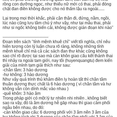
rồng con dưỡng ngọc, như thiếu nữ mới có thai, phải đóng
chặt đan điền không được cho nó thấm lậu ra ngoài......
Lại trong mọi thời khắc, phải cận thận đi, đứng, nằm, ngồi,
lúc nào cũng lưu tâm chú ý như vậy, như tại mẫu thai, phải
như si ngốc không biến cải, không được gián đoạn khi nào"
-----------------------------------
Đoạn trên sách ''tính mệnh khuê chỉ'' viết tối nghĩa, chỉ nêu
hiện tượng còn lý luận chưa rõ ràng, không những tính
mệnh khuê chỉ mà cả các sách đan thư khác cũng không
sao chỉ rõ được tại sao mà càn khôn giao cấu kết thánh thai
thì nhảy ra ngoài tam giới, nay tôi (huyenquangtu) đem kiến
giải của mình tạm giải thích như sau:
-chân tâm: 3 hào dương
-hư không: 3 hào dương
Như vậy quá trình thủ khảm điền ly hoàn tất thì chân tâm
thuần dương thực chất là 6 hào dương ( vì chân tâm và hư
không vẫn còn dính mắc vào nhau )
-quẻ khôn: 3 hào âm
Trong pháp giới có một lý tự nhiên nhi nhiên , không biết
sao ra vậy, đó là âm dương hễ găp nhau thì giao cảm phối
ngẫu bên nhau, do đó:
-càn khôn giao cấu: 6 dương phối với 3 âm nên 3 âm của
hư không tách rời 3 dương của chân tâm phối với 3 âm của