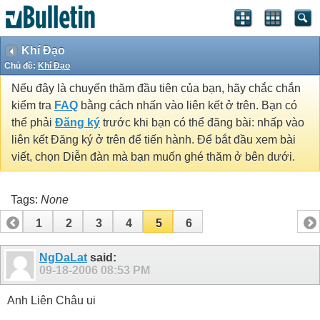
Khí Đạo
Chủ đề:
Khí Đạo
Nếu đây là chuyến thăm đầu tiên của bạn, hãy chắc chắn
kiểm tra
FAQ
bằng cách nhấn vào liên kết ở trên. Bạn có
thể phải
Đăng ký
trước khi bạn có thể đăng bài: nhấp vào
liên kết Đăng ký ở trên để tiến hành. Để bắt đầu xem bài
viết, chọn Diễn đàn mà bạn muốn ghé thăm ở bên dưới.
Tags:
None
1
2
3
4
5
6
NgDaLat
said:
09-18-2006
08:53 PM
Anh Liên Châu ui