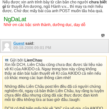
Nếu được xin anh trình bày từ căn bản cho người
chưa biết
gì
từ thuyết Âm dương, ngũ Hành v.v... thì may ra mới hiểu
được. Chứ đọc mấy bài của anh POST muốn tẩu hỏa quá.
NgDaLat
Nhớ ơn các bậc sinh thành, dưỡng dục, dạy dỗ
Guest
said:
09-18-2006
09:01 PM
Gửi bởi
LienChau
Xin lỗi DCH, Liên Châu cũng chưa đọc được tài liệu nào
về KI của AIKIDO cả. Ngay trong box này cũng không
thấy ai dán bài luận thuyết về KI của AIKIDO cả nên nếu
có khác mong các bạn thông cảm nhé!
Những điều Liên Châu post lên đều đã có người chứng
nghiệm rồi, ngay cả bản thân Liên Châu, tuy rằng tu luyện
chưa đến đâu nhưng cũng đã xác thực được đan kinh
mỗi từ đều không lừa ai bao giờ đâu.:laugh:
DCH có thể biên mấy bài về "khí" của võ gia, của AIKIDO