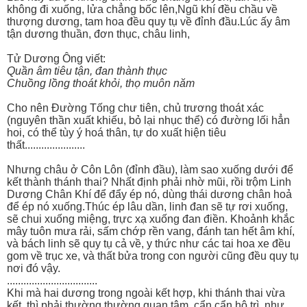
không đi xuống, lửa chẳng bốc lên,Ngũ khí đều chầu về
thượng dương, tam hoa đều quy tụ về đỉnh đầu.Lúc ấy âm
tận dương thuần, đơn thục, châu linh,
Tử Dương Ông viết:
Quần âm tiêu tận, đan thành thục
Chuồng lồng thoát khỏi, thọ muôn năm
Cho nên Đường Tống chư tiên, chủ trương thoát xác
(nguyên thần xuất khiếu, bỏ lại nhục thể) có đường lối hẳn
hoi, có thể tùy ý hoá thân, tự do xuất hiện tiêu
thất......................
Nhưng châu ở Côn Lôn (đỉnh đầu), làm sao xuống dưới để
kết thành thánh thai? Nhất định phải nhờ mũi, rồi trộm Linh
Dương Chân Khí để đẩy ép nó, dùng thái dương chân hoả
để ép nó xuống.Thúc ép lâu dần, linh đan sẽ tự rơi xuống,
sẽ chui xuống miệng, trực xạ xuống đan điền. Khoảnh khắc
mây tuôn mưa rải, sấm chớp rền vang, đánh tan hết âm khí,
và bách linh sẽ quy tụ cả về, y thức như các tai hoa xe đều
gom về trục xe, và thất bửa trong con người cũng đều quy tụ
nơi đó vậy.
.................................
Khi mà hai dương trong ngoài kết hợp, khi thánh thai vừa
kết, thì phải thường thường quan tâm, cẩn cẩn hộ trì, như