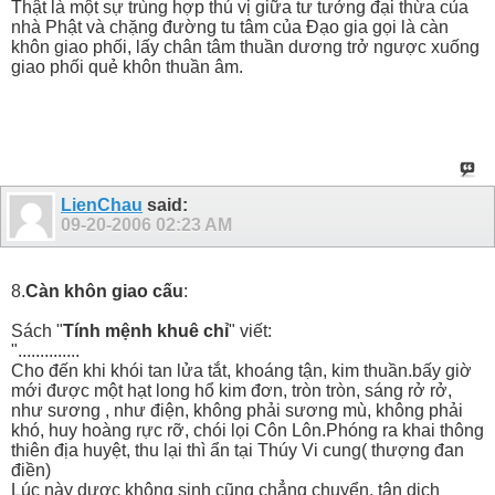
Thật là một sự trùng hợp thú vị giữa tư tưởng đại thừa của
nhà Phật và chặng đường tu tâm của Đạo gia gọi là càn
khôn giao phối, lấy chân tâm thuần dương trở ngược xuống
giao phối quẻ khôn thuần âm.
LienChau
said:
09-20-2006
02:23 AM
8.
Càn khôn giao cấu
:
Sách "
Tính mệnh khuê chỉ
" viết:
"..............
Cho đến khi khói tan lửa tắt, khoáng tận, kim thuần.bấy giờ
mới được một hạt long hổ kim đơn, tròn tròn, sáng rở rở,
như sương , như điện, không phải sương mù, không phải
khó, huy hoàng rực rỡ, chói lọi Côn Lôn.Phóng ra khai thông
thiên địa huyệt, thu lại thì ẩn tại Thúy Vi cung( thượng đan
điền)
Lúc này dược không sinh cũng chẳng chuyển, tân dịch