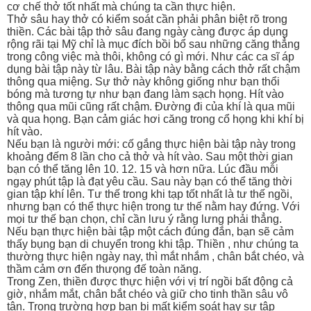
cơ chế thở tốt nhất mà chúng ta cần thực hiện.
Thở sâu hay thở có kiểm soát cần phải phân biệt rõ trong
thiền. Các bài tập thở sâu đang ngày càng được áp dụng
rộng rãi tại Mỹ chỉ là mục đích bồi bổ sau những căng thẳng
trong công việc mà thôi, không có gì mới. Như các ca sĩ áp
dụng bài tập này từ lâu. Bài tập này bằng cách thở rất chậm
thông qua miệng. Sự thở này không giống như bạn thổi
bóng mà tương tự như bạn đang làm sạch họng. Hít vào
thông qua mũi cũng rất chậm. Đường đi của khí là qua mũi
và qua họng. Bạn cảm giác hơi căng trong cổ họng khi khí bị
hít vào.
Nếu bạn là người mới: cố gắng thực hiện bài tập này trong
khoảng đếm 8 lần cho cả thở và hít vào. Sau một thời gian
bạn có thể tăng lên 10. 12. 15 và hơn nữa. Lúc đầu mỗi
ngạy phút tập là đạt yêu cầu. Sau này bạn có thể tăng thời
gian tập khí lên. Tư thế trong khi tạp tốt nhất là tư thế ngồi,
nhưng bạn có thể thực hiện trong tư thế nằm hay đứng. Với
mọi tư thế bạn chọn, chỉ cần lưu ý rằng lưng phải thẳng.
Nếu bạn thực hiện bài tập một cách đúng đắn, bạn sẽ cảm
thấy bụng bạn di chuyển trong khi tập. Thiền , như chúng ta
thường thực hiện ngày nay, thì mắt nhắm , chân bắt chéo, và
thầm cảm ơn đến thưọng đế toàn năng.
Trong Zen, thiền được thực hiện với vị trí ngồi bất động cả
giờ, nhắm mắt, chân bắt chéo và giữ cho tinh thần sâu vô
tận. Trong trường hợp bạn bị mất kiểm soát hay sự tập