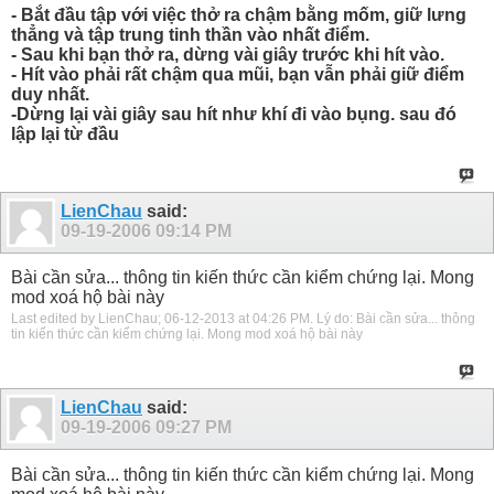
- Bắt đầu tập với việc thở ra chậm bằng mốm, giữ lưng
thẳng và tập trung tinh thần vào nhất điểm.
- Sau khi bạn thở ra, dừng vài giây trước khi hít vào.
- Hít vào phải rất chậm qua mũi, bạn vẫn phải giữ điểm
duy nhất.
-Dừng lại vài giây sau hít như khí đi vào bụng. sau đó
lập lại từ đầu
LienChau
said:
09-19-2006
09:14 PM
Bài cần sửa... thông tin kiến thức cần kiểm chứng lại. Mong
mod xoá hộ bài này
Last edited by LienChau; 06-12-2013 at
04:26 PM
.
Lý do:
Bài cần sửa... thông
tin kiến thức cần kiểm chứng lại. Mong mod xoá hộ bài này
LienChau
said:
09-19-2006
09:27 PM
Bài cần sửa... thông tin kiến thức cần kiểm chứng lại. Mong