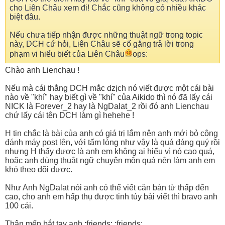
cho Liên Châu xem đi! Chắc cũng không có nhiều khác
biệt đâu.
Nếu chưa tiếp nhận được những thuật ngữ trong topic
này, DCH cứ hỏi, Liên Châu sẽ cố gắng trả lời trong
phạm vi hiểu biết của Liên Châu
ops:
Chào anh Lienchau !
Nếu mà cái thằng DCH mắc dzịch nó viết được một cái bài
nào về "khí" hay biết gì về "khí" của Aikido thì nó đã lấy cái
NICK là Forever_2 hay là NgDalat_2 rồi đó anh Lienchau
chứ lấy cái tên DCH làm gì hehehe !
H tin chắc là bài của anh có giá trị lắm nên anh mới bỏ công
đánh máy post lên, với tấm lòng như vậy là quá đáng quý rồi
nhưng H thấy được là anh em không ai hiểu vì nó cao quá,
hoặc anh dùng thuật ngữ chuyên môn quá nên làm anh em
khó theo dõi được.
Như Anh NgDalat nói anh có thể viết căn bản từ thấp đến
cao, cho anh em hấp thụ được tinh túy bài viết thì bravo anh
100 cái.
Thân mến bắt tay anh.:friends: :friends: