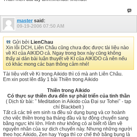
master
said:
09-19-2006
07:50 AM
Gửi bởi
LienChau
Xin lỗi DCH, Liên Châu cũng chưa đọc được tài liệu nào
về KI của AIKIDO cả. Ngay trong box này cũng không
thấy ai dán bài luận thuyết về KI của AIKIDO cả nên nếu
có khác mong các bạn thông cảm nhé!
Tài liệu viết về Ki trong Aikido thì có mà anh Liên Châu.
Em xin post lên đây 1 bài Thiền trong Aikido
Thiền trong Aikido
Có thực sự thiền đưa đến sự phát triển của tinh thần
( Dịch từ bài: " Meditation in Aikido của Đại sư Tohei" - tạp
chí Blackbelt )
Tất cả các trẻ em sinh ra đều sử dụng bụng và cơ hoành
cho việc thiền trong ba tháng đầu và tự động chuyển sang
bằng ngực khi lớn. Hình như không có ai biết rõ lắm về
nguyên nhân của sự dịch chuyển này. Nhưng những người
theo học Aikido, Zen hay Yoga thì cơ chế thở bằng bụng là