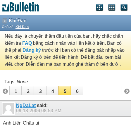
Khí Đạo
Chủ đề:
Khí Đạo
Nếu đây là chuyến thăm đầu tiên của bạn, hãy chắc chắn
kiểm tra
FAQ
bằng cách nhấn vào liên kết ở trên. Bạn có
thể phải
Đăng ký
trước khi bạn có thể đăng bài: nhấp vào
liên kết Đăng ký ở trên để tiến hành. Để bắt đầu xem bài
viết, chọn Diễn đàn mà bạn muốn ghé thăm ở bên dưới.
Tags:
None
1
2
3
4
5
6
NgDaLat
said:
09-18-2006
08:53 PM
Anh Liên Châu ui