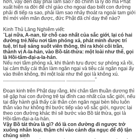
hơn, vậy đến đây phải làm sao? đó chính là lý do mà Phật
xuất hiện ra đời để chỉ giáo cho ngoại đạo biết con đường
phải đi tiếp ra sao, phải làm sao nhảy thoát ra ngoài tam giới
thì mới viên mãn được, đức Phật đã chỉ dạy thế nào?
Kinh Thủ Lăng Nghiêm viết:
"
Lại nữa, A-nan, từ chỗ cao nhất của sắc giới, lại có hai
đường trẻ.Nếu nơi tâm phóng xả, phát minh được trí
tuệ, trí tuệ sáng suốt viên thông, thì ra khỏi cõi trần,
thành vị A-la-hán, vào Bồ-tát-thừa: một loài như thế, gọi
là Hồi-tâm-đại-a-la-hán.
Nếu nơi tâm phóng xả, khi thành tựu được sự phóng xả rồi,
lại cảm thấy cái thân làm ngăn ngại và tiêu cái ngăn ngại ấy
vào thiên không, thì một loài như thế gọi là không xú.
.................................................. ......................."
Đoạn kinh trên Phật dạy rằng, khi chân tâm thuần dương thì
sẽ gặp hai con đường trẽ tại đỉnh cao nhất của sắc giới, nếu
tại đây hành giả thấy cái thân còn ngăn ngại bèn tiêu luôn
thân vào hư không thì bước tiếp vào vô sắc giới, ngược lại
theo con đường khác thì sẽ bước vào Bồ tát thừa, gọi là
Hồi-tâm-đại-a-la-hán.
Vậy Bồ tát thừa là gì? đó là con đường đi ngược trở
xuống nhân loại, thậm chí vào cảnh địa ngục để độ tận
chúng sinh