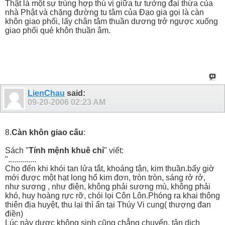
Thật là một sự trùng hợp thú vị giữa tư tưởng đại thừa của
nhà Phật và chặng đường tu tâm của Đạo gia gọi là càn
khôn giao phối, lấy chân tâm thuần dương trở ngược xuống
giao phối quẻ khôn thuần âm.
LienChau
said:
09-20-2006
02:23 AM
8.
Càn khôn giao cấu
:
Sách "
Tính mệnh khuê chỉ
" viết:
"..............
Cho đến khi khói tan lửa tắt, khoáng tận, kim thuần.bấy giờ
mới được một hạt long hổ kim đơn, tròn tròn, sáng rở rở,
như sương , như điện, không phải sương mù, không phải
khó, huy hoàng rực rỡ, chói lọi Côn Lôn.Phóng ra khai thông
thiên địa huyệt, thu lại thì ẩn tại Thúy Vi cung( thượng đan
điền)
Lúc này dược không sinh cũng chẳng chuyển, tân dịch