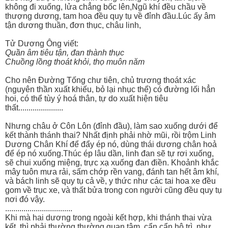
không đi xuống, lửa chẳng bốc lên,Ngũ khí đều chầu về
thượng dương, tam hoa đều quy tụ về đỉnh đầu.Lúc ấy âm
tận dương thuần, đơn thục, châu linh,
Tử Dương Ông viết:
Quần âm tiêu tận, đan thành thục
Chuồng lồng thoát khỏi, thọ muôn năm
Cho nên Đường Tống chư tiên, chủ trương thoát xác
(nguyên thần xuất khiếu, bỏ lại nhục thể) có đường lối hẳn
hoi, có thể tùy ý hoá thân, tự do xuất hiện tiêu
thất......................
Nhưng châu ở Côn Lôn (đỉnh đầu), làm sao xuống dưới để
kết thành thánh thai? Nhất định phải nhờ mũi, rồi trộm Linh
Dương Chân Khí để đẩy ép nó, dùng thái dương chân hoả
để ép nó xuống.Thúc ép lâu dần, linh đan sẽ tự rơi xuống,
sẽ chui xuống miệng, trực xạ xuống đan điền. Khoảnh khắc
mây tuôn mưa rải, sấm chớp rền vang, đánh tan hết âm khí,
và bách linh sẽ quy tụ cả về, y thức như các tai hoa xe đều
gom về trục xe, và thất bửa trong con người cũng đều quy tụ
nơi đó vậy.
.................................
Khi mà hai dương trong ngoài kết hợp, khi thánh thai vừa
kết, thì phải thường thường quan tâm, cẩn cẩn hộ trì, như