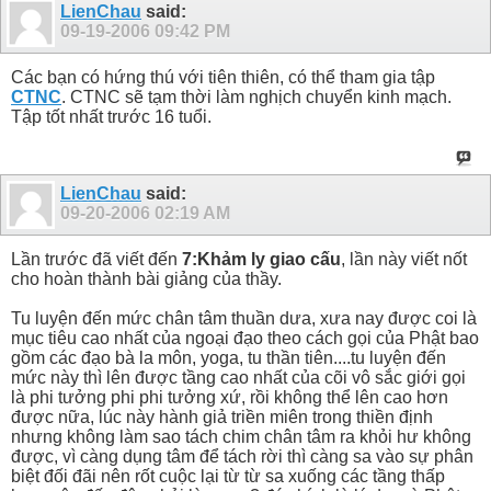
LienChau
said:
09-19-2006
09:42 PM
Các bạn có hứng thú với tiên thiên, có thể tham gia tập
CTNC
. CTNC sẽ tạm thời làm nghịch chuyển kinh mạch.
Tập tốt nhất trước 16 tuổi.
LienChau
said:
09-20-2006
02:19 AM
Lần trước đã viết đến
7:Khảm ly giao cấu
, lần này viết nốt
cho hoàn thành bài giảng của thầy.
Tu luyện đến mức chân tâm thuần dưa, xưa nay được coi là
mục tiêu cao nhất của ngoại đạo theo cách gọi của Phật bao
gồm các đạo bà la môn, yoga, tu thần tiên....tu luyện đến
mức này thì lên được tầng cao nhất của cõi vô sắc giới gọi
là phi tưởng phi phi tưởng xứ, rồi không thể lên cao hơn
được nữa, lúc này hành giả triền miên trong thiền định
nhưng không làm sao tách chim chân tâm ra khỏi hư không
được, vì càng dụng tâm để tách rời thì càng sa vào sự phân
biệt đối đãi nên rốt cuộc lại từ từ sa xuống các tầng thấp