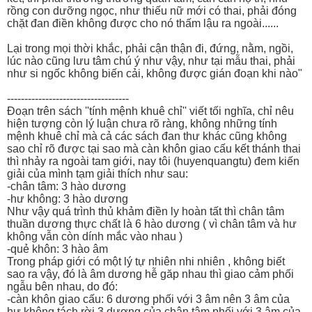
rồng con dưỡng ngọc, như thiếu nữ mới có thai, phải đóng
chặt đan điền không được cho nó thấm lậu ra ngoài......
Lại trong mọi thời khắc, phải cận thận đi, đứng, nằm, ngồi,
lúc nào cũng lưu tâm chú ý như vậy, như tại mẫu thai, phải
như si ngốc không biến cải, không được gián đoạn khi nào"
-----------------------------------
Đoạn trên sách ''tính mệnh khuê chỉ'' viết tối nghĩa, chỉ nêu
hiện tượng còn lý luận chưa rõ ràng, không những tính
mệnh khuê chỉ mà cả các sách đan thư khác cũng không
sao chỉ rõ được tại sao mà càn khôn giao cấu kết thánh thai
thì nhảy ra ngoài tam giới, nay tôi (huyenquangtu) đem kiến
giải của mình tạm giải thích như sau:
-chân tâm: 3 hào dương
-hư không: 3 hào dương
Như vậy quá trình thủ khảm điền ly hoàn tất thì chân tâm
thuần dương thực chất là 6 hào dương ( vì chân tâm và hư
không vẫn còn dính mắc vào nhau )
-quẻ khôn: 3 hào âm
Trong pháp giới có một lý tự nhiên nhi nhiên , không biết
sao ra vậy, đó là âm dương hễ găp nhau thì giao cảm phối
ngẫu bên nhau, do đó:
-càn khôn giao cấu: 6 dương phối với 3 âm nên 3 âm của
hư không tách rời 3 dương của chân tâm phối với 3 âm của