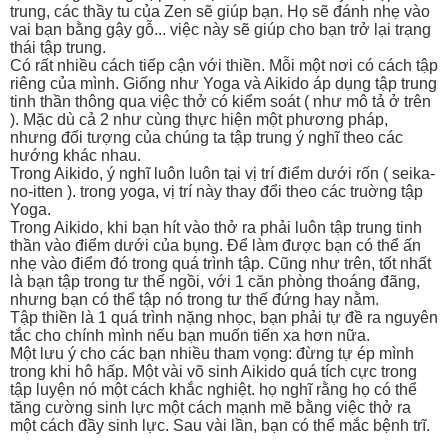
trung, các thầy tu của Zen sẽ giúp bạn. Họ sẽ đánh nhẹ vào
vai bạn bằng gậy gỗ... việc này sẽ giúp cho bạn trở lại trạng
thái tập trung.
Có rất nhiều cách tiếp cận với thiền. Mỗi một nơi có cách tập
riêng của mình. Giống như Yoga và Aikido áp dụng tập trung
tinh thần thông qua việc thở có kiểm soát ( như mô tả ở trên
). Mặc dù cả 2 như cùng thực hiện một phương pháp,
nhưng đối tượng của chúng ta tập trung ý nghĩ theo các
hướng khác nhau.
Trong Aikido, ý nghĩ luôn luôn tại vị trí điểm dưới rốn ( seika-
no-itten ). trong yoga, vị trí này thay đổi theo các truờng tập
Yoga.
Trong Aikido, khi bạn hít vào thở ra phải luôn tập trung tinh
thần vào điểm dưới của bụng. Để làm được bạn có thể ấn
nhẹ vào điểm đó trong quá trình tập. Cũng như trên, tốt nhất
là bạn tập trong tư thế ngồi, với 1 căn phòng thoáng đãng,
nhưng bạn có thể tập nó trong tư thế đứng hay nằm.
Tập thiền là 1 quá trình nặng nhọc, bạn phải tự đề ra nguyên
tắc cho chính mình nếu bạn muốn tiến xa hơn nữa.
Một lưu ý cho các bạn nhiều tham vọng: đừng tự ép mình
trong khi hô hấp. Một vài võ sinh Aikido quá tích cực trong
tập luyện nó một cách khắc nghiệt. họ nghĩ rằng họ có thể
tăng cường sinh lực một cách mạnh mẽ bằng việc thở ra
một cách đầy sinh lực. Sau vài lần, bạn có thể mắc bệnh trĩ.