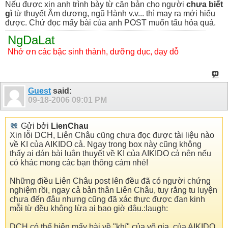
Nếu được xin anh trình bày từ căn bản cho người
chưa biết
gì
từ thuyết Âm dương, ngũ Hành v.v... thì may ra mới hiểu
được. Chứ đọc mấy bài của anh POST muốn tẩu hỏa quá.
NgDaLat
Nhớ ơn các bậc sinh thành, dưỡng dục, dạy dỗ
Guest
said:
09-18-2006
09:01 PM
Gửi bởi
LienChau
Xin lỗi DCH, Liên Châu cũng chưa đọc được tài liệu nào
về KI của AIKIDO cả. Ngay trong box này cũng không
thấy ai dán bài luận thuyết về KI của AIKIDO cả nên nếu
có khác mong các bạn thông cảm nhé!
Những điều Liên Châu post lên đều đã có người chứng
nghiệm rồi, ngay cả bản thân Liên Châu, tuy rằng tu luyện
chưa đến đâu nhưng cũng đã xác thực được đan kinh
mỗi từ đều không lừa ai bao giờ đâu.:laugh:
DCH có thể biên mấy bài về "khí" của võ gia, của AIKIDO