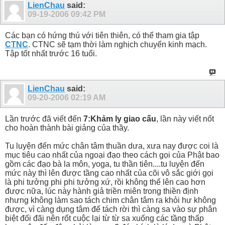
LienChau
said:
09-19-2006
09:42 PM
Các bạn có hứng thú với tiên thiên, có thể tham gia tập
CTNC
. CTNC sẽ tạm thời làm nghịch chuyển kinh mạch.
Tập tốt nhất trước 16 tuổi.
LienChau
said:
09-20-2006
02:19 AM
Lần trước đã viết đến
7:Khảm ly giao cấu
, lần này viết nốt
cho hoàn thành bài giảng của thầy.
Tu luyện đến mức chân tâm thuần dưa, xưa nay được coi là
mục tiêu cao nhất của ngoại đạo theo cách gọi của Phật bao
gồm các đạo bà la môn, yoga, tu thần tiên....tu luyện đến
mức này thì lên được tầng cao nhất của cõi vô sắc giới gọi
là phi tưởng phi phi tưởng xứ, rồi không thể lên cao hơn
được nữa, lúc này hành giả triền miên trong thiền định
nhưng không làm sao tách chim chân tâm ra khỏi hư không
được, vì càng dụng tâm để tách rời thì càng sa vào sự phân
biệt đối đãi nên rốt cuộc lại từ từ sa xuống các tầng thấp