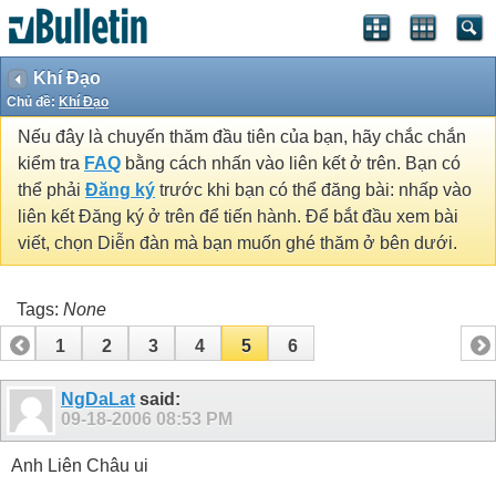
Khí Đạo
Chủ đề:
Khí Đạo
Nếu đây là chuyến thăm đầu tiên của bạn, hãy chắc chắn
kiểm tra
FAQ
bằng cách nhấn vào liên kết ở trên. Bạn có
thể phải
Đăng ký
trước khi bạn có thể đăng bài: nhấp vào
liên kết Đăng ký ở trên để tiến hành. Để bắt đầu xem bài
viết, chọn Diễn đàn mà bạn muốn ghé thăm ở bên dưới.
Tags:
None
1
2
3
4
5
6
NgDaLat
said:
09-18-2006
08:53 PM
Anh Liên Châu ui