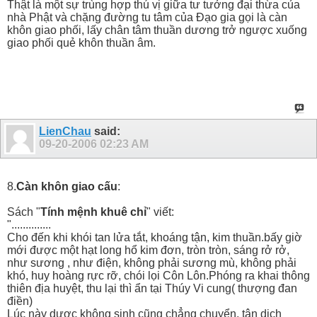
Thật là một sự trùng hợp thú vị giữa tư tưởng đại thừa của
nhà Phật và chặng đường tu tâm của Đạo gia gọi là càn
khôn giao phối, lấy chân tâm thuần dương trở ngược xuống
giao phối quẻ khôn thuần âm.
LienChau
said:
09-20-2006
02:23 AM
8.
Càn khôn giao cấu
:
Sách "
Tính mệnh khuê chỉ
" viết:
"..............
Cho đến khi khói tan lửa tắt, khoáng tận, kim thuần.bấy giờ
mới được một hạt long hổ kim đơn, tròn tròn, sáng rở rở,
như sương , như điện, không phải sương mù, không phải
khó, huy hoàng rực rỡ, chói lọi Côn Lôn.Phóng ra khai thông
thiên địa huyệt, thu lại thì ẩn tại Thúy Vi cung( thượng đan
điền)
Lúc này dược không sinh cũng chẳng chuyển, tân dịch