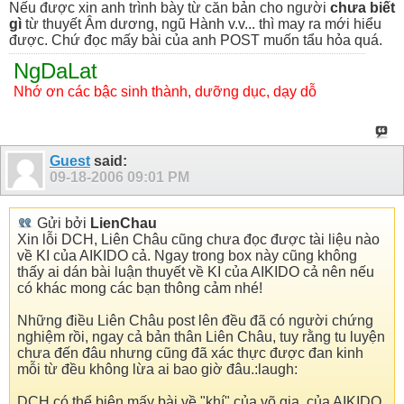
Nếu được xin anh trình bày từ căn bản cho người
chưa biết
gì
từ thuyết Âm dương, ngũ Hành v.v... thì may ra mới hiểu
được. Chứ đọc mấy bài của anh POST muốn tẩu hỏa quá.
NgDaLat
Nhớ ơn các bậc sinh thành, dưỡng dục, dạy dỗ
Guest
said:
09-18-2006
09:01 PM
Gửi bởi
LienChau
Xin lỗi DCH, Liên Châu cũng chưa đọc được tài liệu nào
về KI của AIKIDO cả. Ngay trong box này cũng không
thấy ai dán bài luận thuyết về KI của AIKIDO cả nên nếu
có khác mong các bạn thông cảm nhé!
Những điều Liên Châu post lên đều đã có người chứng
nghiệm rồi, ngay cả bản thân Liên Châu, tuy rằng tu luyện
chưa đến đâu nhưng cũng đã xác thực được đan kinh
mỗi từ đều không lừa ai bao giờ đâu.:laugh:
DCH có thể biên mấy bài về "khí" của võ gia, của AIKIDO