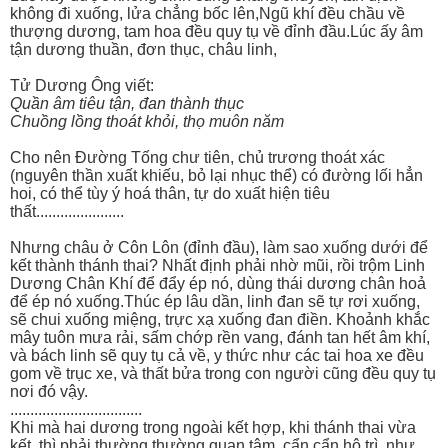
không đi xuống, lửa chẳng bốc lên,Ngũ khí đều chầu về
thượng dương, tam hoa đều quy tụ về đỉnh đầu.Lúc ấy âm
tận dương thuần, đơn thục, châu linh,
Tử Dương Ông viết:
Quần âm tiêu tận, đan thành thục
Chuồng lồng thoát khỏi, thọ muôn năm
Cho nên Đường Tống chư tiên, chủ trương thoát xác
(nguyên thần xuất khiếu, bỏ lại nhục thể) có đường lối hẳn
hoi, có thể tùy ý hoá thân, tự do xuất hiện tiêu
thất......................
Nhưng châu ở Côn Lôn (đỉnh đầu), làm sao xuống dưới để
kết thành thánh thai? Nhất định phải nhờ mũi, rồi trộm Linh
Dương Chân Khí để đẩy ép nó, dùng thái dương chân hoả
để ép nó xuống.Thúc ép lâu dần, linh đan sẽ tự rơi xuống,
sẽ chui xuống miệng, trực xạ xuống đan điền. Khoảnh khắc
mây tuôn mưa rải, sấm chớp rền vang, đánh tan hết âm khí,
và bách linh sẽ quy tụ cả về, y thức như các tai hoa xe đều
gom về trục xe, và thất bửa trong con người cũng đều quy tụ
nơi đó vậy.
.................................
Khi mà hai dương trong ngoài kết hợp, khi thánh thai vừa
kết, thì phải thường thường quan tâm, cẩn cẩn hộ trì, như