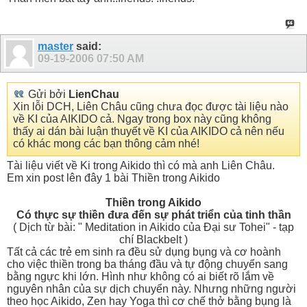
master
said:
09-19-2006
07:50 AM
Gửi bởi
LienChau
Xin lỗi DCH, Liên Châu cũng chưa đọc được tài liệu nào
về KI của AIKIDO cả. Ngay trong box này cũng không
thấy ai dán bài luận thuyết về KI của AIKIDO cả nên nếu
có khác mong các bạn thông cảm nhé!
Tài liệu viết về Ki trong Aikido thì có mà anh Liên Châu.
Em xin post lên đây 1 bài Thiền trong Aikido
Thiền trong Aikido
Có thực sự thiền đưa đến sự phát triển của tinh thần
( Dịch từ bài: " Meditation in Aikido của Đại sư Tohei" - tạp
chí Blackbelt )
Tất cả các trẻ em sinh ra đều sử dụng bụng và cơ hoành
cho việc thiền trong ba tháng đầu và tự động chuyển sang
bằng ngực khi lớn. Hình như không có ai biết rõ lắm về
nguyên nhân của sự dịch chuyển này. Nhưng những người
theo học Aikido, Zen hay Yoga thì cơ chế thở bằng bụng là