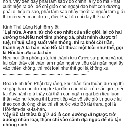
hơn, vậy đến đây phải làm sao? đó chính là lý do mà Phật
xuất hiện ra đời để chỉ giáo cho ngoại đạo biết con đường
phải đi tiếp ra sao, phải làm sao nhảy thoát ra ngoài tam giới
thì mới viên mãn được, đức Phật đã chỉ dạy thế nào?
Kinh Thủ Lăng Nghiêm viết:
"
Lại nữa, A-nan, từ chỗ cao nhất của sắc giới, lại có hai
đường trẻ.Nếu nơi tâm phóng xả, phát minh được trí
tuệ, trí tuệ sáng suốt viên thông, thì ra khỏi cõi trần,
thành vị A-la-hán, vào Bồ-tát-thừa: một loài như thế, gọi
là Hồi-tâm-đại-a-la-hán.
Nếu nơi tâm phóng xả, khi thành tựu được sự phóng xả rồi,
lại cảm thấy cái thân làm ngăn ngại và tiêu cái ngăn ngại ấy
vào thiên không, thì một loài như thế gọi là không xú.
.................................................. ......................."
Đoạn kinh trên Phật dạy rằng, khi chân tâm thuần dương thì
sẽ gặp hai con đường trẽ tại đỉnh cao nhất của sắc giới, nếu
tại đây hành giả thấy cái thân còn ngăn ngại bèn tiêu luôn
thân vào hư không thì bước tiếp vào vô sắc giới, ngược lại
theo con đường khác thì sẽ bước vào Bồ tát thừa, gọi là
Hồi-tâm-đại-a-la-hán.
Vậy Bồ tát thừa là gì? đó là con đường đi ngược trở
xuống nhân loại, thậm chí vào cảnh địa ngục để độ tận
chúng sinh