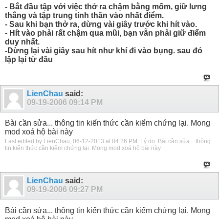
- Bắt đầu tập với việc thở ra chậm bằng mốm, giữ lưng
thẳng và tập trung tinh thần vào nhất điểm.
- Sau khi bạn thở ra, dừng vài giây trước khi hít vào.
- Hít vào phải rất chậm qua mũi, bạn vẫn phải giữ điểm
duy nhất.
-Dừng lại vài giây sau hít như khí đi vào bụng. sau đó
lập lại từ đầu
LienChau
said:
09-19-2006
09:14 PM
Bài cần sửa... thông tin kiến thức cần kiểm chứng lại. Mong
mod xoá hộ bài này
Last edited by LienChau; 06-12-2013 at
04:26 PM
.
Lý do:
Bài cần sửa... thông
tin kiến thức cần kiểm chứng lại. Mong mod xoá hộ bài này
LienChau
said:
09-19-2006
09:27 PM
Bài cần sửa... thông tin kiến thức cần kiểm chứng lại. Mong