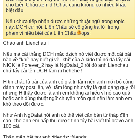
cho Liên Châu xem đi! Chắc cũng không có nhiều khác
biệt đâu.
Nếu chưa tiếp nhận được những thuật ngữ trong topic
này, DCH cứ hỏi, Liên Châu sẽ cố gắng trả lời trong
phạm vi hiểu biết của Liên Châu
ops:
Chào anh Lienchau !
Nếu mà cái thằng DCH mắc dzịch nó viết được một cái bài
nào về "khí" hay biết gì về "khí" của Aikido thì nó đã lấy cái
NICK là Forever_2 hay là NgDalat_2 rồi đó anh Lienchau
chứ lấy cái tên DCH làm gì hehehe !
H tin chắc là bài của anh có giá trị lắm nên anh mới bỏ công
đánh máy post lên, với tấm lòng như vậy là quá đáng quý rồi
nhưng H thấy được là anh em không ai hiểu vì nó cao quá,
hoặc anh dùng thuật ngữ chuyên môn quá nên làm anh em
khó theo dõi được.
Như Anh NgDalat nói anh có thể viết căn bản từ thấp đến
cao, cho anh em hấp thụ được tinh túy bài viết thì bravo anh
100 cái.
Thân mến bắt tay anh.:friends: :friends: