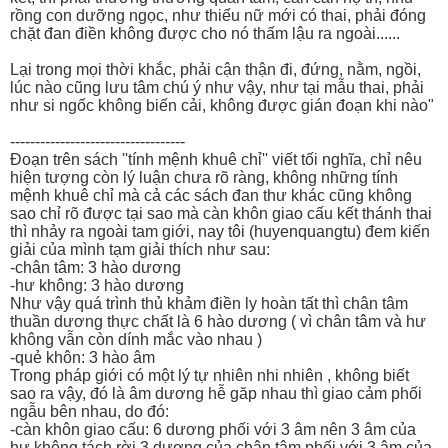
rồng con dưỡng ngọc, như thiếu nữ mới có thai, phải đóng
chặt đan điền không được cho nó thấm lậu ra ngoài......
Lại trong mọi thời khắc, phải cận thận đi, đứng, nằm, ngồi,
lúc nào cũng lưu tâm chú ý như vậy, như tại mẫu thai, phải
như si ngốc không biến cải, không được gián đoạn khi nào"
-----------------------------------
Đoạn trên sách ''tính mệnh khuê chỉ'' viết tối nghĩa, chỉ nêu
hiện tượng còn lý luận chưa rõ ràng, không những tính
mệnh khuê chỉ mà cả các sách đan thư khác cũng không
sao chỉ rõ được tại sao mà càn khôn giao cấu kết thánh thai
thì nhảy ra ngoài tam giới, nay tôi (huyenquangtu) đem kiến
giải của mình tạm giải thích như sau:
-chân tâm: 3 hào dương
-hư không: 3 hào dương
Như vậy quá trình thủ khảm điền ly hoàn tất thì chân tâm
thuần dương thực chất là 6 hào dương ( vì chân tâm và hư
không vẫn còn dính mắc vào nhau )
-quẻ khôn: 3 hào âm
Trong pháp giới có một lý tự nhiên nhi nhiên , không biết
sao ra vậy, đó là âm dương hễ găp nhau thì giao cảm phối
ngẫu bên nhau, do đó:
-càn khôn giao cấu: 6 dương phối với 3 âm nên 3 âm của
hư không tách rời 3 dương của chân tâm phối với 3 âm của