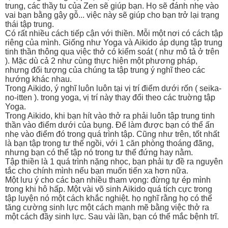
trung, các thầy tu của Zen sẽ giúp bạn. Họ sẽ đánh nhẹ vào
vai bạn bằng gậy gỗ... việc này sẽ giúp cho bạn trở lại trạng
thái tập trung.
Có rất nhiều cách tiếp cận với thiền. Mỗi một nơi có cách tập
riêng của mình. Giống như Yoga và Aikido áp dụng tập trung
tinh thần thông qua việc thở có kiểm soát ( như mô tả ở trên
). Mặc dù cả 2 như cùng thực hiện một phương pháp,
nhưng đối tượng của chúng ta tập trung ý nghĩ theo các
hướng khác nhau.
Trong Aikido, ý nghĩ luôn luôn tại vị trí điểm dưới rốn ( seika-
no-itten ). trong yoga, vị trí này thay đổi theo các truờng tập
Yoga.
Trong Aikido, khi bạn hít vào thở ra phải luôn tập trung tinh
thần vào điểm dưới của bụng. Để làm được bạn có thể ấn
nhẹ vào điểm đó trong quá trình tập. Cũng như trên, tốt nhất
là bạn tập trong tư thế ngồi, với 1 căn phòng thoáng đãng,
nhưng bạn có thể tập nó trong tư thế đứng hay nằm.
Tập thiền là 1 quá trình nặng nhọc, bạn phải tự đề ra nguyên
tắc cho chính mình nếu bạn muốn tiến xa hơn nữa.
Một lưu ý cho các bạn nhiều tham vọng: đừng tự ép mình
trong khi hô hấp. Một vài võ sinh Aikido quá tích cực trong
tập luyện nó một cách khắc nghiệt. họ nghĩ rằng họ có thể
tăng cường sinh lực một cách mạnh mẽ bằng việc thở ra
một cách đầy sinh lực. Sau vài lần, bạn có thể mắc bệnh trĩ.