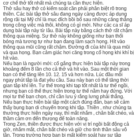
cơ chế thở tốt nhất mà chúng ta cần thực hiện.
Thở sâu hay thở có kiểm soát cần phải phân biệt rõ trong
thiền. Các bài tập thở sâu đang ngày càng được áp dụng
rộng rãi tại Mỹ chỉ là mục đích bồi bổ sau những căng thẳng
trong công việc mà thôi, không có gì mới. Như các ca sĩ áp
dụng bài tập này từ lâu. Bài tập này bằng cách thở rất chậm
thông qua miệng. Sự thở này không giống như bạn thổi
bóng mà tương tự như bạn đang làm sạch họng. Hít vào
thông qua mũi cũng rất chậm. Đường đi của khí là qua mũi
và qua họng. Bạn cảm giác hơi căng trong cổ họng khi khí bị
hít vào.
Nếu bạn là người mới: cố gắng thực hiện bài tập này trong
khoảng đếm 8 lần cho cả thở và hít vào. Sau một thời gian
bạn có thể tăng lên 10. 12. 15 và hơn nữa. Lúc đầu mỗi
ngạy phút tập là đạt yêu cầu. Sau này bạn có thể tăng thời
gian tập khí lên. Tư thế trong khi tạp tốt nhất là tư thế ngồi,
nhưng bạn có thể thực hiện trong tư thế nằm hay đứng. Với
mọi tư thế bạn chọn, chỉ cần lưu ý rằng lưng phải thẳng.
Nếu bạn thực hiện bài tập một cách đúng đắn, bạn sẽ cảm
thấy bụng bạn di chuyển trong khi tập. Thiền , như chúng ta
thường thực hiện ngày nay, thì mắt nhắm , chân bắt chéo, và
thầm cảm ơn đến thưọng đế toàn năng.
Trong Zen, thiền được thực hiện với vị trí ngồi bất động cả
giờ, nhắm mắt, chân bắt chéo và giữ cho tinh thần sâu vô
tận. Trong trường hợp bạn bị mất kiểm soát hay sự tập