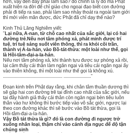
hơn, vậy đến đây phải làm sao? đó chính là lý do mà Phật
xuất hiện ra đời để chỉ giáo cho ngoại đạo biết con đường
phải đi tiếp ra sao, phải làm sao nhảy thoát ra ngoài tam giới
thì mới viên mãn được, đức Phật đã chỉ dạy thế nào?
Kinh Thủ Lăng Nghiêm viết:
"
Lại nữa, A-nan, từ chỗ cao nhất của sắc giới, lại có hai
đường trẻ.Nếu nơi tâm phóng xả, phát minh được trí
tuệ, trí tuệ sáng suốt viên thông, thì ra khỏi cõi trần,
thành vị A-la-hán, vào Bồ-tát-thừa: một loài như thế, gọi
là Hồi-tâm-đại-a-la-hán.
Nếu nơi tâm phóng xả, khi thành tựu được sự phóng xả rồi,
lại cảm thấy cái thân làm ngăn ngại và tiêu cái ngăn ngại ấy
vào thiên không, thì một loài như thế gọi là không xú.
.................................................. ......................."
Đoạn kinh trên Phật dạy rằng, khi chân tâm thuần dương thì
sẽ gặp hai con đường trẽ tại đỉnh cao nhất của sắc giới, nếu
tại đây hành giả thấy cái thân còn ngăn ngại bèn tiêu luôn
thân vào hư không thì bước tiếp vào vô sắc giới, ngược lại
theo con đường khác thì sẽ bước vào Bồ tát thừa, gọi là
Hồi-tâm-đại-a-la-hán.
Vậy Bồ tát thừa là gì? đó là con đường đi ngược trở
xuống nhân loại, thậm chí vào cảnh địa ngục để độ tận
chúng sinh