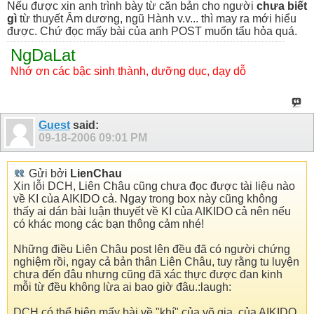
Nếu được xin anh trình bày từ căn bản cho người
chưa biết
gì
từ thuyết Âm dương, ngũ Hành v.v... thì may ra mới hiểu
được. Chứ đọc mấy bài của anh POST muốn tẩu hỏa quá.
NgDaLat
Nhớ ơn các bậc sinh thành, dưỡng dục, dạy dỗ
Guest
said:
09-18-2006
09:01 PM
Gửi bởi
LienChau
Xin lỗi DCH, Liên Châu cũng chưa đọc được tài liệu nào
về KI của AIKIDO cả. Ngay trong box này cũng không
thấy ai dán bài luận thuyết về KI của AIKIDO cả nên nếu
có khác mong các bạn thông cảm nhé!
Những điều Liên Châu post lên đều đã có người chứng
nghiệm rồi, ngay cả bản thân Liên Châu, tuy rằng tu luyện
chưa đến đâu nhưng cũng đã xác thực được đan kinh
mỗi từ đều không lừa ai bao giờ đâu.:laugh:
DCH có thể biên mấy bài về "khí" của võ gia, của AIKIDO