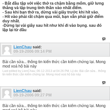
- Bắt đầu tập với việc thở ra chậm bằng mốm, giữ lưng
thẳng và tập trung tinh thần vào nhất điểm.
- Sau khi bạn thở ra, dừng vài giây trước khi hít vào.
- Hít vào phải rất chậm qua mũi, bạn vẫn phải giữ điểm
duy nhất.
-Dừng lại vài giây sau hít như khí đi vào bụng. sau đó
lập lại từ đầu
LienChau
said:
09-19-2006
09:14 PM
Bài cần sửa... thông tin kiến thức cần kiểm chứng lại. Mong
mod xoá hộ bài này
Last edited by LienChau; 06-12-2013 at
04:26 PM
.
Lý do:
Bài cần sửa... thông
tin kiến thức cần kiểm chứng lại. Mong mod xoá hộ bài này
LienChau
said:
09-19-2006
09:27 PM
Bài cần sửa... thông tin kiến thức cần kiểm chứng lại. Mong