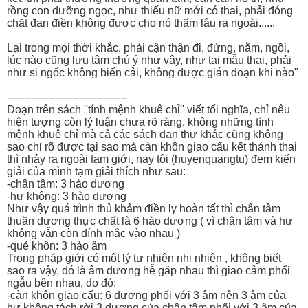
rồng con dưỡng ngọc, như thiếu nữ mới có thai, phải đóng
chặt đan điền không được cho nó thấm lậu ra ngoài......
Lại trong mọi thời khắc, phải cận thận đi, đứng, nằm, ngồi,
lúc nào cũng lưu tâm chú ý như vậy, như tại mẫu thai, phải
như si ngốc không biến cải, không được gián đoạn khi nào"
-----------------------------------
Đoạn trên sách ''tính mệnh khuê chỉ'' viết tối nghĩa, chỉ nêu
hiện tượng còn lý luận chưa rõ ràng, không những tính
mệnh khuê chỉ mà cả các sách đan thư khác cũng không
sao chỉ rõ được tại sao mà càn khôn giao cấu kết thánh thai
thì nhảy ra ngoài tam giới, nay tôi (huyenquangtu) đem kiến
giải của mình tạm giải thích như sau:
-chân tâm: 3 hào dương
-hư không: 3 hào dương
Như vậy quá trình thủ khảm điền ly hoàn tất thì chân tâm
thuần dương thực chất là 6 hào dương ( vì chân tâm và hư
không vẫn còn dính mắc vào nhau )
-quẻ khôn: 3 hào âm
Trong pháp giới có một lý tự nhiên nhi nhiên , không biết
sao ra vậy, đó là âm dương hễ găp nhau thì giao cảm phối
ngẫu bên nhau, do đó:
-càn khôn giao cấu: 6 dương phối với 3 âm nên 3 âm của
hư không tách rời 3 dương của chân tâm phối với 3 âm của