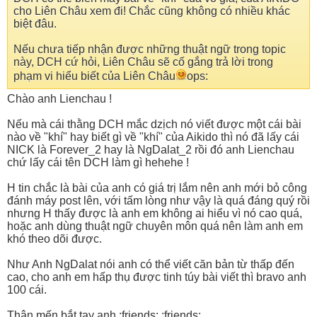
cho Liên Châu xem đi! Chắc cũng không có nhiều khác
biệt đâu.
Nếu chưa tiếp nhận được những thuật ngữ trong topic
này, DCH cứ hỏi, Liên Châu sẽ cố gắng trả lời trong
phạm vi hiểu biết của Liên Châu
ops:
Chào anh Lienchau !
Nếu mà cái thằng DCH mắc dzịch nó viết được một cái bài
nào về "khí" hay biết gì về "khí" của Aikido thì nó đã lấy cái
NICK là Forever_2 hay là NgDalat_2 rồi đó anh Lienchau
chứ lấy cái tên DCH làm gì hehehe !
H tin chắc là bài của anh có giá trị lắm nên anh mới bỏ công
đánh máy post lên, với tấm lòng như vậy là quá đáng quý rồi
nhưng H thấy được là anh em không ai hiểu vì nó cao quá,
hoặc anh dùng thuật ngữ chuyên môn quá nên làm anh em
khó theo dõi được.
Như Anh NgDalat nói anh có thể viết căn bản từ thấp đến
cao, cho anh em hấp thụ được tinh túy bài viết thì bravo anh
100 cái.
Thân mến bắt tay anh.:friends: :friends: