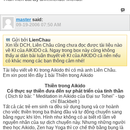
master
said:
09-19-2006
07:50 AM
Gửi bởi
LienChau
Xin lỗi DCH, Liên Châu cũng chưa đọc được tài liệu nào
về KI của AIKIDO cả. Ngay trong box này cũng không
thấy ai dán bài luận thuyết về KI của AIKIDO cả nên nếu
có khác mong các bạn thông cảm nhé!
Tài liệu viết về Ki trong Aikido thì có mà anh Liên Châu.
Em xin post lên đây 1 bài Thiền trong Aikido
Thiền trong Aikido
Có thực sự thiền đưa đến sự phát triển của tinh thần
( Dịch từ bài: " Meditation in Aikido của Đại sư Tohei" - tạp
chí Blackbelt )
Tất cả các trẻ em sinh ra đều sử dụng bụng và cơ hoành
cho việc thiền trong ba tháng đầu và tự động chuyển sang
bằng ngực khi lớn. Hình như không có ai biết rõ lắm về
nguyên nhân của sự dịch chuyển này. Nhưng những người
theo học Aikido, Zen hay Yoga thì cơ chế thở bằng bụng là