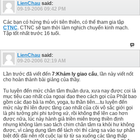
LienChau
said:
09-19-2006
09:42 PM
Các bạn có hứng thú với tiên thiên, có thể tham gia tập
CTNC
. CTNC sẽ tạm thời làm nghịch chuyển kinh mạch.
Tập tốt nhất trước 16 tuổi.
LienChau
said:
09-20-2006
02:19 AM
Lần trước đã viết đến
7:Khảm ly giao cấu
, lần này viết nốt
cho hoàn thành bài giảng của thầy.
Tu luyện đến mức chân tâm thuần dưa, xưa nay được coi là
mục tiêu cao nhất của ngoại đạo theo cách gọi của Phật bao
gồm các đạo bà la môn, yoga, tu thần tiên....tu luyện đến
mức này thì lên được tầng cao nhất của cõi vô sắc giới gọi
là phi tưởng phi phi tưởng xứ, rồi không thể lên cao hơn
được nữa, lúc này hành giả triền miên trong thiền định
nhưng không làm sao tách chim chân tâm ra khỏi hư không
được, vì càng dụng tâm để tách rời thì càng sa vào sự phân
biệt đối đãi nên rốt cuộc lại từ từ sa xuống các tầng thấp