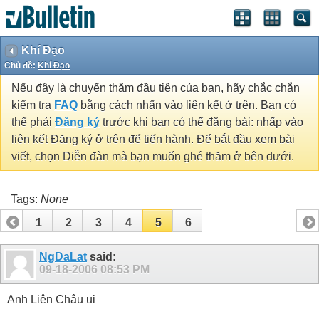
Khí Đạo
Chủ đề:
Khí Đạo
Nếu đây là chuyến thăm đầu tiên của bạn, hãy chắc chắn
kiểm tra
FAQ
bằng cách nhấn vào liên kết ở trên. Bạn có
thể phải
Đăng ký
trước khi bạn có thể đăng bài: nhấp vào
liên kết Đăng ký ở trên để tiến hành. Để bắt đầu xem bài
viết, chọn Diễn đàn mà bạn muốn ghé thăm ở bên dưới.
Tags:
None
1
2
3
4
5
6
NgDaLat
said:
09-18-2006
08:53 PM
Anh Liên Châu ui