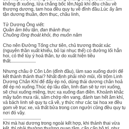
không đi xuống, lửa chẳng bốc lên,Ngũ khí đều chầu về
thượng dương, tam hoa đều quy tụ về đỉnh đầu.Lúc ấy âm
tận dương thuần, đơn thục, châu linh,
Tử Dương Ông viết:
Quần âm tiêu tận, đan thành thục
Chuồng lồng thoát khỏi, thọ muôn năm
Cho nên Đường Tống chư tiên, chủ trương thoát xác
(nguyên thần xuất khiếu, bỏ lại nhục thể) có đường lối hẳn
hoi, có thể tùy ý hoá thân, tự do xuất hiện tiêu
thất......................
Nhưng châu ở Côn Lôn (đỉnh đầu), làm sao xuống dưới để
kết thành thánh thai? Nhất định phải nhờ mũi, rồi trộm Linh
Dương Chân Khí để đẩy ép nó, dùng thái dương chân hoả
để ép nó xuống.Thúc ép lâu dần, linh đan sẽ tự rơi xuống,
sẽ chui xuống miệng, trực xạ xuống đan điền. Khoảnh khắc
mây tuôn mưa rải, sấm chớp rền vang, đánh tan hết âm khí,
và bách linh sẽ quy tụ cả về, y thức như các tai hoa xe đều
gom về trục xe, và thất bửa trong con người cũng đều quy tụ
nơi đó vậy.
.................................
Khi mà hai dương trong ngoài kết hợp, khi thánh thai vừa
kết, thì phải thường thường quan tâm, cẩn cẩn hộ trì, như