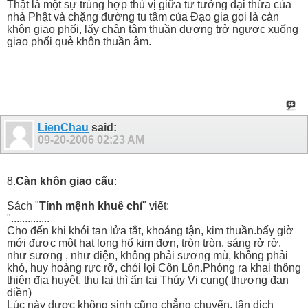
Thật là một sự trùng hợp thú vị giữa tư tưởng đại thừa của
nhà Phật và chặng đường tu tâm của Đạo gia gọi là càn
khôn giao phối, lấy chân tâm thuần dương trở ngược xuống
giao phối quẻ khôn thuần âm.
LienChau
said:
09-20-2006
02:23 AM
8.
Càn khôn giao cấu
:
Sách "
Tính mệnh khuê chỉ
" viết:
"..............
Cho đến khi khói tan lửa tắt, khoáng tận, kim thuần.bấy giờ
mới được một hạt long hổ kim đơn, tròn tròn, sáng rở rở,
như sương , như điện, không phải sương mù, không phải
khó, huy hoàng rực rỡ, chói lọi Côn Lôn.Phóng ra khai thông
thiên địa huyệt, thu lại thì ẩn tại Thúy Vi cung( thượng đan
điền)
Lúc này dược không sinh cũng chẳng chuyển, tân dịch