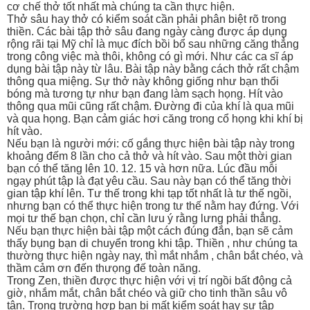
cơ chế thở tốt nhất mà chúng ta cần thực hiện.
Thở sâu hay thở có kiểm soát cần phải phân biệt rõ trong
thiền. Các bài tập thở sâu đang ngày càng được áp dụng
rộng rãi tại Mỹ chỉ là mục đích bồi bổ sau những căng thẳng
trong công việc mà thôi, không có gì mới. Như các ca sĩ áp
dụng bài tập này từ lâu. Bài tập này bằng cách thở rất chậm
thông qua miệng. Sự thở này không giống như bạn thổi
bóng mà tương tự như bạn đang làm sạch họng. Hít vào
thông qua mũi cũng rất chậm. Đường đi của khí là qua mũi
và qua họng. Bạn cảm giác hơi căng trong cổ họng khi khí bị
hít vào.
Nếu bạn là người mới: cố gắng thực hiện bài tập này trong
khoảng đếm 8 lần cho cả thở và hít vào. Sau một thời gian
bạn có thể tăng lên 10. 12. 15 và hơn nữa. Lúc đầu mỗi
ngạy phút tập là đạt yêu cầu. Sau này bạn có thể tăng thời
gian tập khí lên. Tư thế trong khi tạp tốt nhất là tư thế ngồi,
nhưng bạn có thể thực hiện trong tư thế nằm hay đứng. Với
mọi tư thế bạn chọn, chỉ cần lưu ý rằng lưng phải thẳng.
Nếu bạn thực hiện bài tập một cách đúng đắn, bạn sẽ cảm
thấy bụng bạn di chuyển trong khi tập. Thiền , như chúng ta
thường thực hiện ngày nay, thì mắt nhắm , chân bắt chéo, và
thầm cảm ơn đến thưọng đế toàn năng.
Trong Zen, thiền được thực hiện với vị trí ngồi bất động cả
giờ, nhắm mắt, chân bắt chéo và giữ cho tinh thần sâu vô
tận. Trong trường hợp bạn bị mất kiểm soát hay sự tập