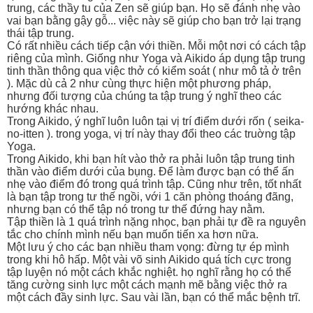
trung, các thầy tu của Zen sẽ giúp bạn. Họ sẽ đánh nhẹ vào
vai bạn bằng gậy gỗ... việc này sẽ giúp cho bạn trở lại trạng
thái tập trung.
Có rất nhiều cách tiếp cận với thiền. Mỗi một nơi có cách tập
riêng của mình. Giống như Yoga và Aikido áp dụng tập trung
tinh thần thông qua việc thở có kiểm soát ( như mô tả ở trên
). Mặc dù cả 2 như cùng thực hiện một phương pháp,
nhưng đối tượng của chúng ta tập trung ý nghĩ theo các
hướng khác nhau.
Trong Aikido, ý nghĩ luôn luôn tại vị trí điểm dưới rốn ( seika-
no-itten ). trong yoga, vị trí này thay đổi theo các truờng tập
Yoga.
Trong Aikido, khi bạn hít vào thở ra phải luôn tập trung tinh
thần vào điểm dưới của bụng. Để làm được bạn có thể ấn
nhẹ vào điểm đó trong quá trình tập. Cũng như trên, tốt nhất
là bạn tập trong tư thế ngồi, với 1 căn phòng thoáng đãng,
nhưng bạn có thể tập nó trong tư thế đứng hay nằm.
Tập thiền là 1 quá trình nặng nhọc, bạn phải tự đề ra nguyên
tắc cho chính mình nếu bạn muốn tiến xa hơn nữa.
Một lưu ý cho các bạn nhiều tham vọng: đừng tự ép mình
trong khi hô hấp. Một vài võ sinh Aikido quá tích cực trong
tập luyện nó một cách khắc nghiệt. họ nghĩ rằng họ có thể
tăng cường sinh lực một cách mạnh mẽ bằng việc thở ra
một cách đầy sinh lực. Sau vài lần, bạn có thể mắc bệnh trĩ.