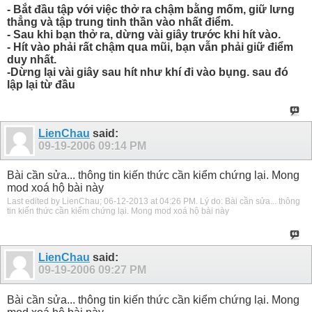
- Bắt đầu tập với việc thở ra chậm bằng mốm, giữ lưng
thẳng và tập trung tinh thần vào nhất điểm.
- Sau khi bạn thở ra, dừng vài giây trước khi hít vào.
- Hít vào phải rất chậm qua mũi, bạn vẫn phải giữ điểm
duy nhất.
-Dừng lại vài giây sau hít như khí đi vào bụng. sau đó
lập lại từ đầu
LienChau
said:
09-19-2006
09:14 PM
Bài cần sửa... thông tin kiến thức cần kiểm chứng lại. Mong
mod xoá hộ bài này
Last edited by LienChau; 06-12-2013 at
04:26 PM
.
Lý do:
Bài cần sửa... thông
tin kiến thức cần kiểm chứng lại. Mong mod xoá hộ bài này
LienChau
said:
09-19-2006
09:27 PM
Bài cần sửa... thông tin kiến thức cần kiểm chứng lại. Mong