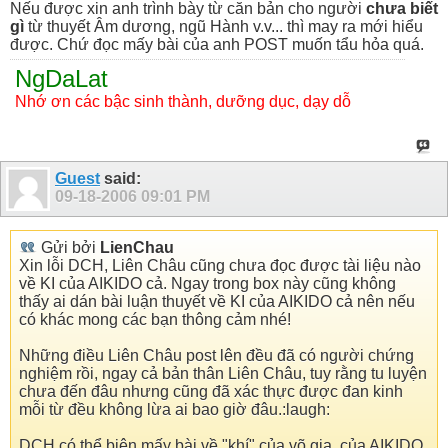
Nếu được xin anh trình bày từ căn bản cho người
chưa biết
gì
từ thuyết Âm dương, ngũ Hành v.v... thì may ra mới hiểu
được. Chứ đọc mấy bài của anh POST muốn tẩu hỏa quá.
NgDaLat
Nhớ ơn các bậc sinh thành, dưỡng dục, dạy dỗ
Guest
said:
09-18-2006
09:01 PM
Gửi bởi
LienChau
Xin lỗi DCH, Liên Châu cũng chưa đọc được tài liệu nào
về KI của AIKIDO cả. Ngay trong box này cũng không
thấy ai dán bài luận thuyết về KI của AIKIDO cả nên nếu
có khác mong các bạn thông cảm nhé!
Những điều Liên Châu post lên đều đã có người chứng
nghiệm rồi, ngay cả bản thân Liên Châu, tuy rằng tu luyện
chưa đến đâu nhưng cũng đã xác thực được đan kinh
mỗi từ đều không lừa ai bao giờ đâu.:laugh:
DCH có thể biên mấy bài về "khí" của võ gia, của AIKIDO