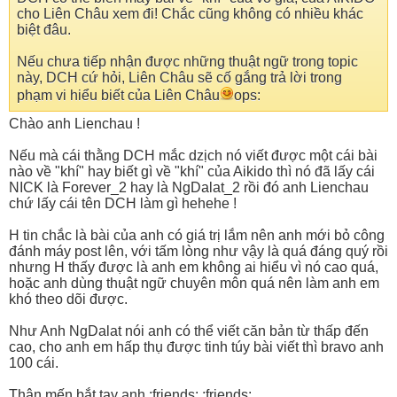
cho Liên Châu xem đi! Chắc cũng không có nhiều khác
biệt đâu.
Nếu chưa tiếp nhận được những thuật ngữ trong topic
này, DCH cứ hỏi, Liên Châu sẽ cố gắng trả lời trong
phạm vi hiểu biết của Liên Châu
ops:
Chào anh Lienchau !
Nếu mà cái thằng DCH mắc dzịch nó viết được một cái bài
nào về "khí" hay biết gì về "khí" của Aikido thì nó đã lấy cái
NICK là Forever_2 hay là NgDalat_2 rồi đó anh Lienchau
chứ lấy cái tên DCH làm gì hehehe !
H tin chắc là bài của anh có giá trị lắm nên anh mới bỏ công
đánh máy post lên, với tấm lòng như vậy là quá đáng quý rồi
nhưng H thấy được là anh em không ai hiểu vì nó cao quá,
hoặc anh dùng thuật ngữ chuyên môn quá nên làm anh em
khó theo dõi được.
Như Anh NgDalat nói anh có thể viết căn bản từ thấp đến
cao, cho anh em hấp thụ được tinh túy bài viết thì bravo anh
100 cái.
Thân mến bắt tay anh.:friends: :friends: