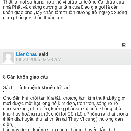
Thật là một sự trùng hợp thú vị giữa tư tưởng đại thừa của
nhà Phật và chặng đường tu tâm của Đạo gia gọi là càn
khôn giao phối, lấy chân tâm thuần dương trở ngược xuống
giao phối quẻ khôn thuần âm.
LienChau
said:
09-20-2006
02:23 AM
8.
Càn khôn giao cấu
:
Sách "
Tính mệnh khuê chỉ
" viết:
"..............
Cho đến khi khói tan lửa tắt, khoáng tận, kim thuần.bấy giờ
mới được một hạt long hổ kim đơn, tròn tròn, sáng rở rở,
như sương , như điện, không phải sương mù, không phải
khó, huy hoàng rực rỡ, chói lọi Côn Lôn.Phóng ra khai thông
thiên địa huyệt, thu lại thì ẩn tại Thúy Vi cung( thượng đan
điền)
Lúc này dược không sinh cũng chẳng chuyển, tân dịch