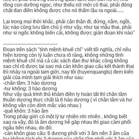
rồng con dưỡng ngọc, như thiếu nữ mới có thai, phải đóng
chặt đan điền không được cho nó thấm lậu ra ngoài......
Lại trong mọi thời khắc, phải cận thận đi, đứng, nằm, ngồi,
lúc nào cũng lưu tâm chú ý như vậy, như tại mẫu thai, phải
như si ngốc không biến cải, không được gián đoạn khi nào"
-----------------------------------
Đoạn trên sách ''tính mệnh khuê chỉ'' viết tối nghĩa, chỉ nêu
hiện tượng còn lý luận chưa rõ ràng, không những tính
mệnh khuê chỉ mà cả các sách đan thư khác cũng không
sao chỉ rõ được tại sao mà càn khôn giao cấu kết thánh thai
thì nhảy ra ngoài tam giới, nay tôi (huyenquangtu) đem kiến
giải của mình tạm giải thích như sau:
-chân tâm: 3 hào dương
-hư không: 3 hào dương
Như vậy quá trình thủ khảm điền ly hoàn tất thì chân tâm
thuần dương thực chất là 6 hào dương ( vì chân tâm và hư
không vẫn còn dính mắc vào nhau )
-quẻ khôn: 3 hào âm
Trong pháp giới có một lý tự nhiên nhi nhiên , không biết
sao ra vậy, đó là âm dương hễ găp nhau thì giao cảm phối
ngẫu bên nhau, do đó:
-càn khôn giao cấu: 6 dương phối với 3 âm nên 3 âm của
hư không tách rời 3 dương của chân tâm phối với 3 âm của