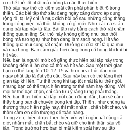
cơ chế thở tốt nhất mà chúng ta cần thực hiện.
Thở sâu hay thở có kiểm soát cần phải phân biệt rõ trong
thiền. Các bài tập thở sâu đang ngày càng được áp dụng
rộng rãi tại Mỹ chỉ là mục đích bồi bổ sau những căng thẳng
trong công việc mà thôi, không có gì mới. Như các ca sĩ áp
dụng bài tập này từ lâu. Bài tập này bằng cách thở rất chậm
thông qua miệng. Sự thở này không giống như bạn thổi
bóng mà tương tự như bạn đang làm sạch họng. Hít vào
thông qua mũi cũng rất chậm. Đường đi của khí là qua mũi
và qua họng. Bạn cảm giác hơi căng trong cổ họng khi khí bị
hít vào.
Nếu bạn là người mới: cố gắng thực hiện bài tập này trong
khoảng đếm 8 lần cho cả thở và hít vào. Sau một thời gian
bạn có thể tăng lên 10. 12. 15 và hơn nữa. Lúc đầu mỗi
ngạy phút tập là đạt yêu cầu. Sau này bạn có thể tăng thời
gian tập khí lên. Tư thế trong khi tạp tốt nhất là tư thế ngồi,
nhưng bạn có thể thực hiện trong tư thế nằm hay đứng. Với
mọi tư thế bạn chọn, chỉ cần lưu ý rằng lưng phải thẳng.
Nếu bạn thực hiện bài tập một cách đúng đắn, bạn sẽ cảm
thấy bụng bạn di chuyển trong khi tập. Thiền , như chúng ta
thường thực hiện ngày nay, thì mắt nhắm , chân bắt chéo, và
thầm cảm ơn đến thưọng đế toàn năng.
Trong Zen, thiền được thực hiện với vị trí ngồi bất động cả
giờ, nhắm mắt, chân bắt chéo và giữ cho tinh thần sâu vô
tận. Trong trường hợp bạn bị mất kiểm soát hay sự tập