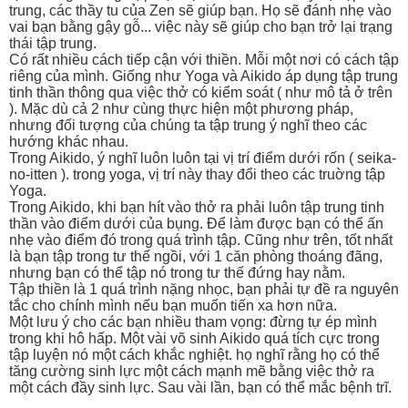
trung, các thầy tu của Zen sẽ giúp bạn. Họ sẽ đánh nhẹ vào
vai bạn bằng gậy gỗ... việc này sẽ giúp cho bạn trở lại trạng
thái tập trung.
Có rất nhiều cách tiếp cận với thiền. Mỗi một nơi có cách tập
riêng của mình. Giống như Yoga và Aikido áp dụng tập trung
tinh thần thông qua việc thở có kiểm soát ( như mô tả ở trên
). Mặc dù cả 2 như cùng thực hiện một phương pháp,
nhưng đối tượng của chúng ta tập trung ý nghĩ theo các
hướng khác nhau.
Trong Aikido, ý nghĩ luôn luôn tại vị trí điểm dưới rốn ( seika-
no-itten ). trong yoga, vị trí này thay đổi theo các truờng tập
Yoga.
Trong Aikido, khi bạn hít vào thở ra phải luôn tập trung tinh
thần vào điểm dưới của bụng. Để làm được bạn có thể ấn
nhẹ vào điểm đó trong quá trình tập. Cũng như trên, tốt nhất
là bạn tập trong tư thế ngồi, với 1 căn phòng thoáng đãng,
nhưng bạn có thể tập nó trong tư thế đứng hay nằm.
Tập thiền là 1 quá trình nặng nhọc, bạn phải tự đề ra nguyên
tắc cho chính mình nếu bạn muốn tiến xa hơn nữa.
Một lưu ý cho các bạn nhiều tham vọng: đừng tự ép mình
trong khi hô hấp. Một vài võ sinh Aikido quá tích cực trong
tập luyện nó một cách khắc nghiệt. họ nghĩ rằng họ có thể
tăng cường sinh lực một cách mạnh mẽ bằng việc thở ra
một cách đầy sinh lực. Sau vài lần, bạn có thể mắc bệnh trĩ.