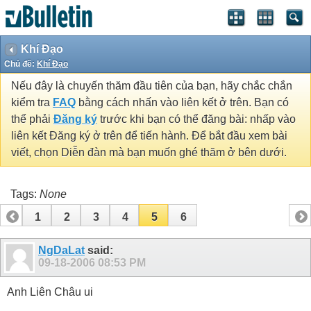
Khí Đạo
Chủ đề:
Khí Đạo
Nếu đây là chuyến thăm đầu tiên của bạn, hãy chắc chắn
kiểm tra
FAQ
bằng cách nhấn vào liên kết ở trên. Bạn có
thể phải
Đăng ký
trước khi bạn có thể đăng bài: nhấp vào
liên kết Đăng ký ở trên để tiến hành. Để bắt đầu xem bài
viết, chọn Diễn đàn mà bạn muốn ghé thăm ở bên dưới.
Tags:
None
1
2
3
4
5
6
NgDaLat
said:
09-18-2006
08:53 PM
Anh Liên Châu ui