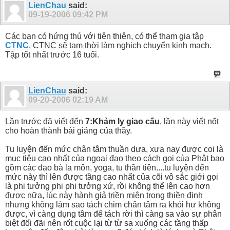
LienChau
said:
09-19-2006
09:42 PM
Các bạn có hứng thú với tiên thiên, có thể tham gia tập
CTNC
. CTNC sẽ tạm thời làm nghịch chuyển kinh mạch.
Tập tốt nhất trước 16 tuổi.
LienChau
said:
09-20-2006
02:19 AM
Lần trước đã viết đến
7:Khảm ly giao cấu
, lần này viết nốt
cho hoàn thành bài giảng của thầy.
Tu luyện đến mức chân tâm thuần dưa, xưa nay được coi là
mục tiêu cao nhất của ngoại đạo theo cách gọi của Phật bao
gồm các đạo bà la môn, yoga, tu thần tiên....tu luyện đến
mức này thì lên được tầng cao nhất của cõi vô sắc giới gọi
là phi tưởng phi phi tưởng xứ, rồi không thể lên cao hơn
được nữa, lúc này hành giả triền miên trong thiền định
nhưng không làm sao tách chim chân tâm ra khỏi hư không
được, vì càng dụng tâm để tách rời thì càng sa vào sự phân
biệt đối đãi nên rốt cuộc lại từ từ sa xuống các tầng thấp