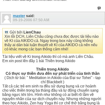
master
said:
09-19-2006
07:50 AM
Gửi bởi
LienChau
Xin lỗi DCH, Liên Châu cũng chưa đọc được tài liệu nào
về KI của AIKIDO cả. Ngay trong box này cũng không
thấy ai dán bài luận thuyết về KI của AIKIDO cả nên nếu
có khác mong các bạn thông cảm nhé!
Tài liệu viết về Ki trong Aikido thì có mà anh Liên Châu.
Em xin post lên đây 1 bài Thiền trong Aikido
Thiền trong Aikido
Có thực sự thiền đưa đến sự phát triển của tinh thần
( Dịch từ bài: " Meditation in Aikido của Đại sư Tohei" - tạp
chí Blackbelt )
Tất cả các trẻ em sinh ra đều sử dụng bụng và cơ hoành
cho việc thiền trong ba tháng đầu và tự động chuyển sang
bằng ngực khi lớn. Hình như không có ai biết rõ lắm về
nguyên nhân của sự dịch chuyển này. Nhưng những người
theo học Aikido, Zen hay Yoga thì cơ chế thở bằng bụng là