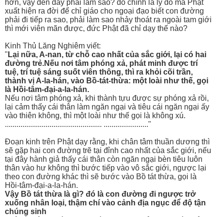
hơn, vậy đến đây phải làm sao? đó chính là lý do mà Phật
xuất hiện ra đời để chỉ giáo cho ngoại đạo biết con đường
phải đi tiếp ra sao, phải làm sao nhảy thoát ra ngoài tam giới
thì mới viên mãn được, đức Phật đã chỉ dạy thế nào?
Kinh Thủ Lăng Nghiêm viết:
"
Lại nữa, A-nan, từ chỗ cao nhất của sắc giới, lại có hai
đường trẻ.Nếu nơi tâm phóng xả, phát minh được trí
tuệ, trí tuệ sáng suốt viên thông, thì ra khỏi cõi trần,
thành vị A-la-hán, vào Bồ-tát-thừa: một loài như thế, gọi
là Hồi-tâm-đại-a-la-hán.
Nếu nơi tâm phóng xả, khi thành tựu được sự phóng xả rồi,
lại cảm thấy cái thân làm ngăn ngại và tiêu cái ngăn ngại ấy
vào thiên không, thì một loài như thế gọi là không xú.
.................................................. ......................."
Đoạn kinh trên Phật dạy rằng, khi chân tâm thuần dương thì
sẽ gặp hai con đường trẽ tại đỉnh cao nhất của sắc giới, nếu
tại đây hành giả thấy cái thân còn ngăn ngại bèn tiêu luôn
thân vào hư không thì bước tiếp vào vô sắc giới, ngược lại
theo con đường khác thì sẽ bước vào Bồ tát thừa, gọi là
Hồi-tâm-đại-a-la-hán.
Vậy Bồ tát thừa là gì? đó là con đường đi ngược trở
xuống nhân loại, thậm chí vào cảnh địa ngục để độ tận
chúng sinh