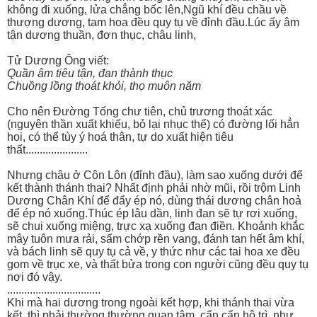
không đi xuống, lửa chẳng bốc lên,Ngũ khí đều chầu về
thượng dương, tam hoa đều quy tụ về đỉnh đầu.Lúc ấy âm
tận dương thuần, đơn thục, châu linh,
Tử Dương Ông viết:
Quần âm tiêu tận, đan thành thục
Chuồng lồng thoát khỏi, thọ muôn năm
Cho nên Đường Tống chư tiên, chủ trương thoát xác
(nguyên thần xuất khiếu, bỏ lại nhục thể) có đường lối hẳn
hoi, có thể tùy ý hoá thân, tự do xuất hiện tiêu
thất......................
Nhưng châu ở Côn Lôn (đỉnh đầu), làm sao xuống dưới để
kết thành thánh thai? Nhất định phải nhờ mũi, rồi trộm Linh
Dương Chân Khí để đẩy ép nó, dùng thái dương chân hoả
để ép nó xuống.Thúc ép lâu dần, linh đan sẽ tự rơi xuống,
sẽ chui xuống miệng, trực xạ xuống đan điền. Khoảnh khắc
mây tuôn mưa rải, sấm chớp rền vang, đánh tan hết âm khí,
và bách linh sẽ quy tụ cả về, y thức như các tai hoa xe đều
gom về trục xe, và thất bửa trong con người cũng đều quy tụ
nơi đó vậy.
.................................
Khi mà hai dương trong ngoài kết hợp, khi thánh thai vừa
kết, thì phải thường thường quan tâm, cẩn cẩn hộ trì, như