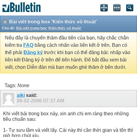
Bài viết trong box 'Kiến thức võ thuật'
Chủ đề:
Bài viết trong box 'Kiến thức võ thuật'
Nếu đây là chuyến thăm đầu tiên của bạn, hãy chắc chắn
kiểm tra
FAQ
bằng cách nhấn vào liên kết ở trên. Bạn có
thể phải
Đăng ký
trước khi bạn có thể đăng bài: nhấp vào
liên kết Đăng ký ở trên để tiến hành. Để bắt đầu xem bài
viết, chọn Diễn đàn mà bạn muốn ghé thăm ở bên dưới.
Tags:
None
aiki
said:
08-02-2006
07:37 AM
Khi viết bài trong box này, xin anh chị em ráng theo những
tiêu chuẩn sau:
1- Tự sưu tầm và viết lấy. Cái này thì cần thời gian và tốn thì
giờ hơn chút xíu.