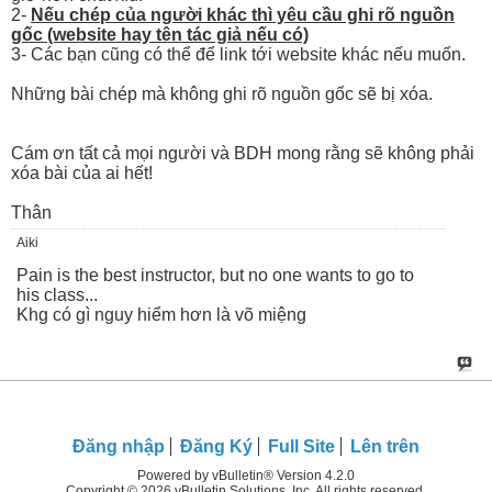
2-
Nếu chép của người khác thì yêu cầu ghi rõ nguồn
gốc (website hay tên tác giả nếu có)
3- Các bạn cũng có thể để link tới website khác nếu muốn.
Những bài chép mà không ghi rõ nguồn gốc sẽ bị xóa.
Cám ơn tất cả mọi người và BDH mong rằng sẽ không phải
xóa bài của ai hết!
Thân
Aiki
Pain is the best instructor, but no one wants to go to
his class...
Khg có gì nguy hiểm hơn là võ miệng
Đăng nhập
Đăng Ký
Full Site
Lên trên
Powered by vBulletin® Version 4.2.0
Copyright © 2026 vBulletin Solutions, Inc. All rights reserved.