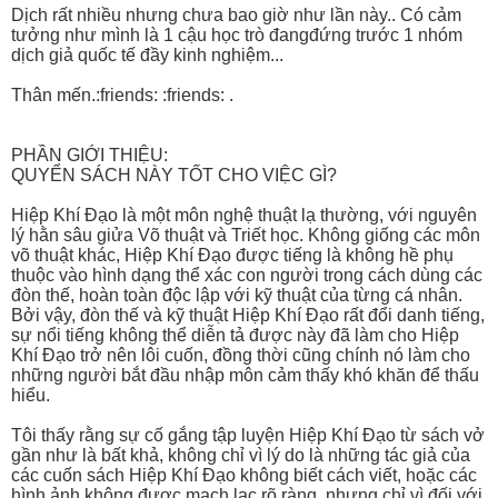
Dịch rất nhiều nhưng chưa bao giờ như lần này.. Có cảm
tưởng như mình là 1 cậu học trò đangđứng trước 1 nhóm
dịch giả quốc tế đầy kinh nghiệm...
Thân mến.:friends: :friends: .
PHẦN GIỚI THIỆU:
QUYỂN SÁCH NÀY TỐT CHO VIỆC GÌ?
Hiệp Khí Đạo là một môn nghệ thuật lạ thường, với nguyên
lý hằn sâu giửa Võ thuật và Triết học. Không giống các môn
võ thuật khác, Hiệp Khí Đạo được tiếng là không hề phụ
thuộc vào hình dạng thể xác con người trong cách dùng các
đòn thế, hoàn toàn độc lập với kỹ thuật của từng cá nhân.
Bởi vậy, đòn thế và kỹ thuật Hiệp Khí Đạo rất đổi danh tiếng,
sự nổi tiếng không thể diễn tả được này đã làm cho Hiệp
Khí Đạo trở nên lôi cuốn, đồng thời cũng chính nó làm cho
những người bắt đầu nhập môn cảm thấy khó khăn để thấu
hiểu.
Tôi thấy rằng sự cố gắng tập luyện Hiệp Khí Đạo từ sách vở
gần như là bất khả, không chỉ vì lý do là những tác giả của
các cuốn sách Hiệp Khí Đạo không biết cách viết, hoặc các
hình ảnh không được mạch lạc rõ ràng, nhưng chỉ vì đối với