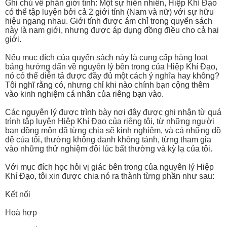
Ghi chú về phần giới tính: Một sự hiển nhiên, Hiệp Khí Đạo
có thể tập luyện bởi cả 2 giới tính (Nam và nữ) với sự hữu
hiệu ngang nhau. Giới tính được ám chỉ trong quyển sách
này là nam giới, nhưng được áp dụng đồng điều cho cả hai
giới.
Nếu mục đích của quyển sách này là cung cấp hàng loạt
bảng hướng dẩn về nguyên lý bên trong của Hiệp Khí Đạo,
nó có thể diễn tả được đầy đủ một cách ý nghĩa hay không?
Tôi nghĩ rằng có, nhưng chỉ khi nào chính bạn cộng thêm
vào kinh nghiệm cá nhân của riêng bạn vào.
Các nguyên lý được trình bày nơi đây được ghi nhận từ quá
trình tập luyện Hiệp Khí Đạo của riêng tôi, từ những người
bạn đồng môn đã từng chia sẽ kinh nghiệm, và cả những đồ
đệ của tôi, thường không danh không tánh, từng tham gia
vào những thử nghiệm đôi lúc bất thường và kỳ lạ của tôi.
Với mục đích học hỏi vị giác bên trong của nguyên lý Hiệp
Khí Đạo, tôi xin được chia nó ra thành từng phần như sau:
Kết nối
Hoà hợp