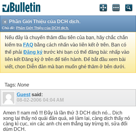
Phần Giới Thiệu của DCH dịch.
Chủ đề:
Phần Giới Thiệu của DCH dịch.
Nếu đây là chuyến thăm đầu tiên của bạn, hãy chắc chắn
kiểm tra
FAQ
bằng cách nhấn vào liên kết ở trên. Bạn có
thể phải
Đăng ký
trước khi bạn có thể đăng bài: nhấp vào
liên kết Đăng ký ở trên để tiến hành. Để bắt đầu xem bài
viết, chọn Diễn đàn mà bạn muốn ghé thăm ở bên dưới.
Tags:
None
Guest
said:
08-02-2006
04:04 AM
Amen !! nam mô !!! Đây là lần thứ 3 DCH dịch nó... Dịch
xong lại thấy nó quái đản quá, xé làm lại, càng dịch thấy nó
càng kì cục, xin các anh chị em thẳng tay trừng trị, sửa đổi
dùm DCH.