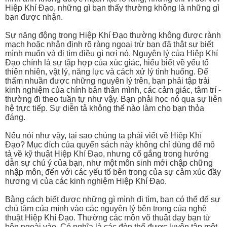
Hiệp Khí Đạo, những gì bạn thấy thường không là những gì
bạn được nhận.
Sự năng động trong Hiệp Khí Đạo thường không được rành
mạch hoặc nhận định rõ ràng ngoại trừ bạn đã thật sự biết
mình muốn và đi tìm điều gì nơi nó. Nguyên lý của Hiệp Khí
Đạo chính là sự tập hợp của xúc giác, hiểu biết về yếu tố
thiên nhiên, vật lý, năng lực và cách xử lý tình huống. Để
thấm nhuần được những nguyên lý trên, bạn phải tập trải
kinh nghiệm của chính bản thân mình, các cảm giác, tâm trí -
thường đi theo tuần tự như vậy. Bạn phải học nó qua sự liên
hệ trực tiếp. Sự diễn tả không thể nào làm cho bạn thỏa
đáng.
Nếu nói như vậy, tại sao chúng ta phải viết về Hiệp Khí
Đạo? Mục đích của quyển sách này không chỉ dùng để mô
tả về kỹ thuật Hiệp Khí Đạo, nhưng cố gắng trong hướng
dẫn sự chú ý của bạn, như một môn sinh mới chập chững
nhập môn, đến với các yếu tố bên trong của sự cảm xúc đầy
hương vị của các kinh nghiệm Hiệp Khí Đạo.
Bằng cách biết được những gì mình đi tìm, bạn có thể để sự
chú tâm của mình vào các nguyên lý bên trong của nghệ
thuật Hiệp Khí Đạo. Thường các môn võ thuật dạy bạn từ
bên ngoài vào. Có nghĩa là các đòn thế được luyện tập một