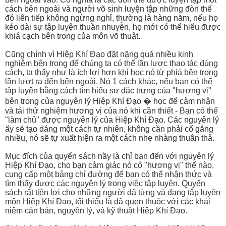
cách bên ngoài và người võ sinh luyện tập những đòn thế
đó liên tiếp không ngừng nghỉ, thường là hàng năm, nếu họ
kéo dài sự tập luyện thuần nhuyễn, họ mới có thể hiểu được
khiá cạch bên trong của môn võ thuật.
Cũng chính vì Hiệp Khí Đạo đặt nặng quá nhiều kinh
nghiệm bên trong để chúng ta có thể lần lược thao tác đúng
cách, ta thấy như là ích lợi hơn khi học nó từ phiá bên trong
lần lượt ra đến bên ngoài. Nó 1 cách khác, nếu bạn có thể
tập luyện bằng cách tìm hiểu sự đặc trưng của "hương vị"
bên trong của nguyên lý Hiệp Khí Đạo � học để cảm nhận
và tái thử nghiệm hương vị của nó khi cần thiết - Bạn có thể
"làm chủ" được nguyên lý của Hiệp Khí Đạo. Các nguyên lý
ấy sẽ tạo dáng một cách tự nhiên, không cần phải cố gắng
nhiều, nó sẽ tự xuất hiện ra một cách nhẹ nhàng thuân thả.
Mục đích của quyển sách nầy là chỉ bạn đến với nguyên lý
Hiệp Khí Đạo, cho bạn cảm giác nó có "hương vị" thế nào,
cung cấp một bảng chỉ đường để bạn có thể nhận thức và
tìm thấy được các nguyên lý trong việc tập luyện. Quyển
sách rất tiện lợi cho những người đã từng và đang tập luyện
môn Hiệp Khí Đạo, tối thiểu là đã quen thuộc với các khái
niệm căn bản, nguyên lý, và kỹ thuật Hiệp Khí Đạo.