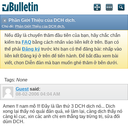
Phần Giới Thiệu của DCH dịch.
Chủ đề:
Phần Giới Thiệu của DCH dịch.
Nếu đây là chuyến thăm đầu tiên của bạn, hãy chắc chắn
kiểm tra
FAQ
bằng cách nhấn vào liên kết ở trên. Bạn có
thể phải
Đăng ký
trước khi bạn có thể đăng bài: nhấp vào
liên kết Đăng ký ở trên để tiến hành. Để bắt đầu xem bài
viết, chọn Diễn đàn mà bạn muốn ghé thăm ở bên dưới.
Tags:
None
Guest
said:
08-02-2006
04:04 AM
Amen !! nam mô !!! Đây là lần thứ 3 DCH dịch nó... Dịch
xong lại thấy nó quái đản quá, xé làm lại, càng dịch thấy nó
càng kì cục, xin các anh chị em thẳng tay trừng trị, sửa đổi
dùm DCH.