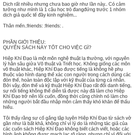
Dịch rất nhiều nhưng chưa bao giờ như lần này.. Có cảm
tưởng như mình là 1 cậu học trò đangđứng trước 1 nhóm
dịch giả quốc tế đầy kinh nghiệm...
Thân mến.:friends: :friends: .
PHẦN GIỚI THIỆU:
QUYỂN SÁCH NÀY TỐT CHO VIỆC GÌ?
Hiệp Khí Đạo là một môn nghệ thuật lạ thường, với nguyên
lý hằn sâu giửa Võ thuật và Triết học. Không giống các môn
võ thuật khác, Hiệp Khí Đạo được tiếng là không hề phụ
thuộc vào hình dạng thể xác con người trong cách dùng các
đòn thế, hoàn toàn độc lập với kỹ thuật của từng cá nhân.
Bởi vậy, đòn thế và kỹ thuật Hiệp Khí Đạo rất đổi danh tiếng,
sự nổi tiếng không thể diễn tả được này đã làm cho Hiệp
Khí Đạo trở nên lôi cuốn, đồng thời cũng chính nó làm cho
những người bắt đầu nhập môn cảm thấy khó khăn để thấu
hiểu.
Tôi thấy rằng sự cố gắng tập luyện Hiệp Khí Đạo từ sách vở
gần như là bất khả, không chỉ vì lý do là những tác giả của
các cuốn sách Hiệp Khí Đạo không biết cách viết, hoặc các
hình ảnh không được mạch lạc rõ ràng, nhưng chỉ vì đối với