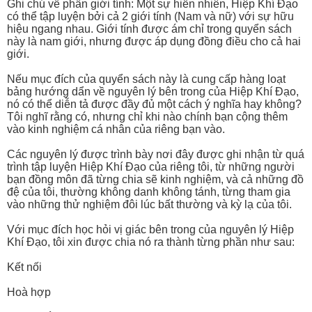
Ghi chú về phần giới tính: Một sự hiển nhiên, Hiệp Khí Đạo
có thể tập luyện bởi cả 2 giới tính (Nam và nữ) với sự hữu
hiệu ngang nhau. Giới tính được ám chỉ trong quyển sách
này là nam giới, nhưng được áp dụng đồng điều cho cả hai
giới.
Nếu mục đích của quyển sách này là cung cấp hàng loạt
bảng hướng dẩn về nguyên lý bên trong của Hiệp Khí Đạo,
nó có thể diễn tả được đầy đủ một cách ý nghĩa hay không?
Tôi nghĩ rằng có, nhưng chỉ khi nào chính bạn cộng thêm
vào kinh nghiệm cá nhân của riêng bạn vào.
Các nguyên lý được trình bày nơi đây được ghi nhận từ quá
trình tập luyện Hiệp Khí Đạo của riêng tôi, từ những người
bạn đồng môn đã từng chia sẽ kinh nghiệm, và cả những đồ
đệ của tôi, thường không danh không tánh, từng tham gia
vào những thử nghiệm đôi lúc bất thường và kỳ lạ của tôi.
Với mục đích học hỏi vị giác bên trong của nguyên lý Hiệp
Khí Đạo, tôi xin được chia nó ra thành từng phần như sau:
Kết nối
Hoà hợp