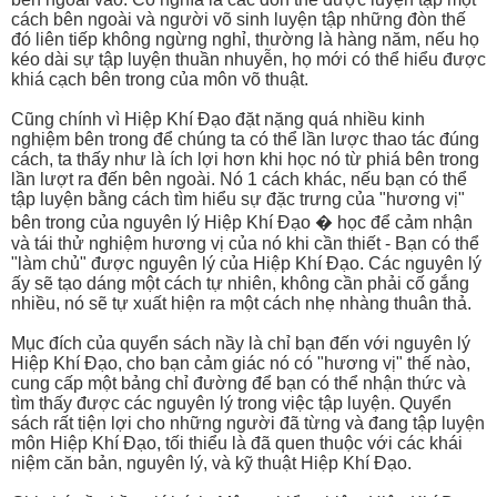
cách bên ngoài và người võ sinh luyện tập những đòn thế
đó liên tiếp không ngừng nghỉ, thường là hàng năm, nếu họ
kéo dài sự tập luyện thuần nhuyễn, họ mới có thể hiểu được
khiá cạch bên trong của môn võ thuật.
Cũng chính vì Hiệp Khí Đạo đặt nặng quá nhiều kinh
nghiệm bên trong để chúng ta có thể lần lược thao tác đúng
cách, ta thấy như là ích lợi hơn khi học nó từ phiá bên trong
lần lượt ra đến bên ngoài. Nó 1 cách khác, nếu bạn có thể
tập luyện bằng cách tìm hiểu sự đặc trưng của "hương vị"
bên trong của nguyên lý Hiệp Khí Đạo � học để cảm nhận
và tái thử nghiệm hương vị của nó khi cần thiết - Bạn có thể
"làm chủ" được nguyên lý của Hiệp Khí Đạo. Các nguyên lý
ấy sẽ tạo dáng một cách tự nhiên, không cần phải cố gắng
nhiều, nó sẽ tự xuất hiện ra một cách nhẹ nhàng thuân thả.
Mục đích của quyển sách nầy là chỉ bạn đến với nguyên lý
Hiệp Khí Đạo, cho bạn cảm giác nó có "hương vị" thế nào,
cung cấp một bảng chỉ đường để bạn có thể nhận thức và
tìm thấy được các nguyên lý trong việc tập luyện. Quyển
sách rất tiện lợi cho những người đã từng và đang tập luyện
môn Hiệp Khí Đạo, tối thiểu là đã quen thuộc với các khái
niệm căn bản, nguyên lý, và kỹ thuật Hiệp Khí Đạo.