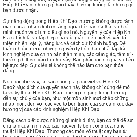
Hiệp Khí Đạo, những gì bạn thấy thường không là những gì
bạn được nhận.
Sự năng động trong Hiệp Khí Đạo thường không được rành
mạch hoặc nhận định rõ ràng ngoại trừ bạn đã thật sự biết
mình muốn và đi tìm điều gì nơi nó. Nguyên lý của Hiệp Khí
Đạo chính là sự tập hợp của xúc giác, hiểu biết về yếu tố
thiên nhiên, vật lý, năng lực và cách xử lý tình huống. Để
thấm nhuần được những nguyên lý trên, bạn phải tập trải
kinh nghiệm của chính bản thân mình, các cảm giác, tâm trí -
thường đi theo tuần tự như vậy. Bạn phải học nó qua sự liên
hệ trực tiếp. Sự diễn tả không thể nào làm cho bạn thỏa
đáng.
Nếu nói như vậy, tại sao chúng ta phải viết về Hiệp Khí
Đạo? Mục đích của quyển sách này không chỉ dùng để mô
tả về kỹ thuật Hiệp Khí Đạo, nhưng cố gắng trong hướng
dẫn sự chú ý của bạn, như một môn sinh mới chập chững
nhập môn, đến với các yếu tố bên trong của sự cảm xúc đầy
hương vị của các kinh nghiệm Hiệp Khí Đạo.
Bằng cách biết được những gì mình đi tìm, bạn có thể để sự
chú tâm của mình vào các nguyên lý bên trong của nghệ
thuật Hiệp Khí Đạo. Thường các môn võ thuật dạy bạn từ
bên ngoài vào. Có nghĩa là các đòn thế được luyện tập một