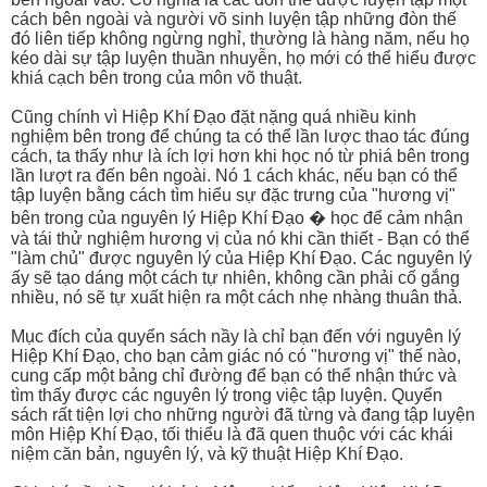
cách bên ngoài và người võ sinh luyện tập những đòn thế
đó liên tiếp không ngừng nghỉ, thường là hàng năm, nếu họ
kéo dài sự tập luyện thuần nhuyễn, họ mới có thể hiểu được
khiá cạch bên trong của môn võ thuật.
Cũng chính vì Hiệp Khí Đạo đặt nặng quá nhiều kinh
nghiệm bên trong để chúng ta có thể lần lược thao tác đúng
cách, ta thấy như là ích lợi hơn khi học nó từ phiá bên trong
lần lượt ra đến bên ngoài. Nó 1 cách khác, nếu bạn có thể
tập luyện bằng cách tìm hiểu sự đặc trưng của "hương vị"
bên trong của nguyên lý Hiệp Khí Đạo � học để cảm nhận
và tái thử nghiệm hương vị của nó khi cần thiết - Bạn có thể
"làm chủ" được nguyên lý của Hiệp Khí Đạo. Các nguyên lý
ấy sẽ tạo dáng một cách tự nhiên, không cần phải cố gắng
nhiều, nó sẽ tự xuất hiện ra một cách nhẹ nhàng thuân thả.
Mục đích của quyển sách nầy là chỉ bạn đến với nguyên lý
Hiệp Khí Đạo, cho bạn cảm giác nó có "hương vị" thế nào,
cung cấp một bảng chỉ đường để bạn có thể nhận thức và
tìm thấy được các nguyên lý trong việc tập luyện. Quyển
sách rất tiện lợi cho những người đã từng và đang tập luyện
môn Hiệp Khí Đạo, tối thiểu là đã quen thuộc với các khái
niệm căn bản, nguyên lý, và kỹ thuật Hiệp Khí Đạo.