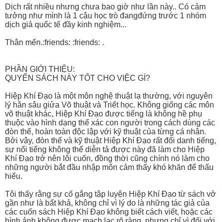
Dịch rất nhiều nhưng chưa bao giờ như lần này.. Có cảm
tưởng như mình là 1 cậu học trò đangđứng trước 1 nhóm
dịch giả quốc tế đầy kinh nghiệm...
Thân mến.:friends: :friends: .
PHẦN GIỚI THIỆU:
QUYỂN SÁCH NÀY TỐT CHO VIỆC GÌ?
Hiệp Khí Đạo là một môn nghệ thuật lạ thường, với nguyên
lý hằn sâu giửa Võ thuật và Triết học. Không giống các môn
võ thuật khác, Hiệp Khí Đạo được tiếng là không hề phụ
thuộc vào hình dạng thể xác con người trong cách dùng các
đòn thế, hoàn toàn độc lập với kỹ thuật của từng cá nhân.
Bởi vậy, đòn thế và kỹ thuật Hiệp Khí Đạo rất đổi danh tiếng,
sự nổi tiếng không thể diễn tả được này đã làm cho Hiệp
Khí Đạo trở nên lôi cuốn, đồng thời cũng chính nó làm cho
những người bắt đầu nhập môn cảm thấy khó khăn để thấu
hiểu.
Tôi thấy rằng sự cố gắng tập luyện Hiệp Khí Đạo từ sách vở
gần như là bất khả, không chỉ vì lý do là những tác giả của
các cuốn sách Hiệp Khí Đạo không biết cách viết, hoặc các
hình ảnh không được mạch lạc rõ ràng, nhưng chỉ vì đối với