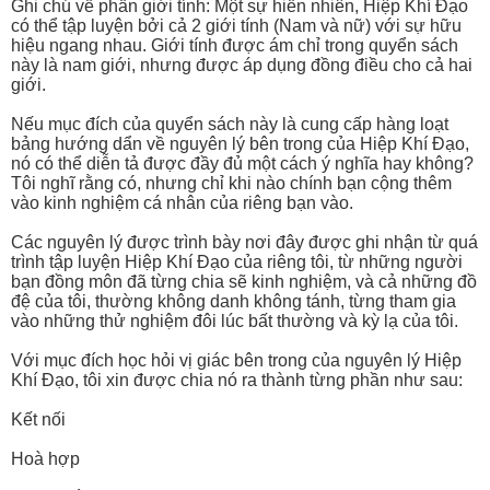
Ghi chú về phần giới tính: Một sự hiển nhiên, Hiệp Khí Đạo
có thể tập luyện bởi cả 2 giới tính (Nam và nữ) với sự hữu
hiệu ngang nhau. Giới tính được ám chỉ trong quyển sách
này là nam giới, nhưng được áp dụng đồng điều cho cả hai
giới.
Nếu mục đích của quyển sách này là cung cấp hàng loạt
bảng hướng dẩn về nguyên lý bên trong của Hiệp Khí Đạo,
nó có thể diễn tả được đầy đủ một cách ý nghĩa hay không?
Tôi nghĩ rằng có, nhưng chỉ khi nào chính bạn cộng thêm
vào kinh nghiệm cá nhân của riêng bạn vào.
Các nguyên lý được trình bày nơi đây được ghi nhận từ quá
trình tập luyện Hiệp Khí Đạo của riêng tôi, từ những người
bạn đồng môn đã từng chia sẽ kinh nghiệm, và cả những đồ
đệ của tôi, thường không danh không tánh, từng tham gia
vào những thử nghiệm đôi lúc bất thường và kỳ lạ của tôi.
Với mục đích học hỏi vị giác bên trong của nguyên lý Hiệp
Khí Đạo, tôi xin được chia nó ra thành từng phần như sau:
Kết nối
Hoà hợp