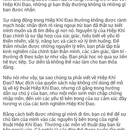
Hiệp Khí Đạo, những gì bạn thấy thường không là những gì
bạn được nhận.
Sự năng động trong Hiệp Khí Đạo thường không được rành
mạch hoặc nhận định rõ ràng ngoại trừ bạn đã thật sự biết
mình muốn và đi tìm điều gì nơi nó. Nguyên lý của Hiệp Khí
Đạo chính là sự tập hợp của xúc giác, hiểu biết về yếu tố
thiên nhiên, vật lý, năng lực và cách xử lý tình huống. Để
thấm nhuần được những nguyên lý trên, bạn phải tập trải
kinh nghiệm của chính bản thân mình, các cảm giác, tâm trí -
thường đi theo tuần tự như vậy. Bạn phải học nó qua sự liên
hệ trực tiếp. Sự diễn tả không thể nào làm cho bạn thỏa
đáng.
Nếu nói như vậy, tại sao chúng ta phải viết về Hiệp Khí
Đạo? Mục đích của quyển sách này không chỉ dùng để mô
tả về kỹ thuật Hiệp Khí Đạo, nhưng cố gắng trong hướng
dẫn sự chú ý của bạn, như một môn sinh mới chập chững
nhập môn, đến với các yếu tố bên trong của sự cảm xúc đầy
hương vị của các kinh nghiệm Hiệp Khí Đạo.
Bằng cách biết được những gì mình đi tìm, bạn có thể để sự
chú tâm của mình vào các nguyên lý bên trong của nghệ
thuật Hiệp Khí Đạo. Thường các môn võ thuật dạy bạn từ
bên ngoài vào. Có nghĩa là các đòn thế được luyện tập một