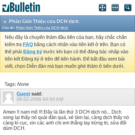
Phần Giới Thiệu của DCH dịch.
Chủ đề:
Phần Giới Thiệu của DCH dịch.
Nếu đây là chuyến thăm đầu tiên của bạn, hãy chắc chắn
kiểm tra
FAQ
bằng cách nhấn vào liên kết ở trên. Bạn có
thể phải
Đăng ký
trước khi bạn có thể đăng bài: nhấp vào
liên kết Đăng ký ở trên để tiến hành. Để bắt đầu xem bài
viết, chọn Diễn đàn mà bạn muốn ghé thăm ở bên dưới.
Tags:
None
Guest
said:
08-02-2006
04:04 AM
Amen !! nam mô !!! Đây là lần thứ 3 DCH dịch nó... Dịch
xong lại thấy nó quái đản quá, xé làm lại, càng dịch thấy nó
càng kì cục, xin các anh chị em thẳng tay trừng trị, sửa đổi
dùm DCH.