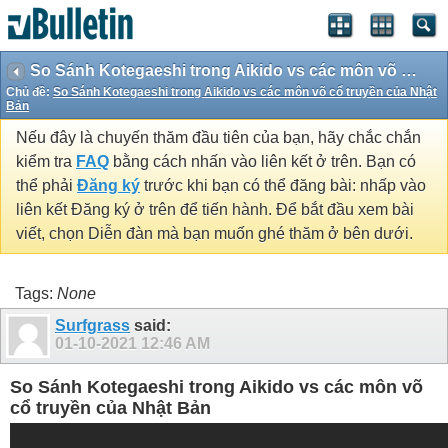
So Sánh Kotegaeshi trong Aikido vs các môn võ cổ truyền của Nhật Bản
Chủ đề:
So Sánh Kotegaeshi trong Aikido vs các môn võ cổ truyền của Nhật
Bản
Nếu đây là chuyến thăm đầu tiên của bạn, hãy chắc chắn
kiểm tra
FAQ
bằng cách nhấn vào liên kết ở trên. Bạn có
thể phải
Đăng ký
trước khi bạn có thể đăng bài: nhấp vào
liên kết Đăng ký ở trên để tiến hành. Để bắt đầu xem bài
viết, chọn Diễn đàn mà bạn muốn ghé thăm ở bên dưới.
Tags:
None
Surfgrass
said:
01-10-2021
12:46 AM
So Sánh Kotegaeshi trong Aikido vs các môn võ
cổ truyền của Nhật Bản