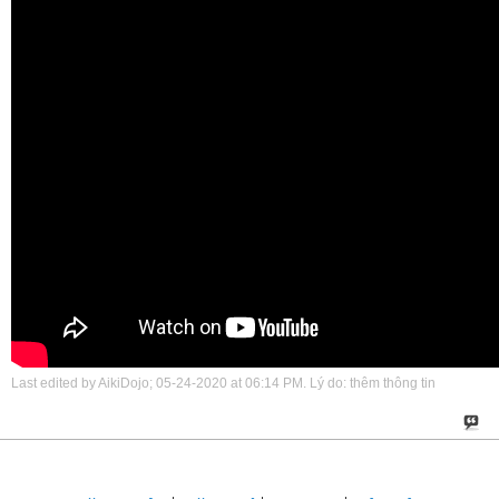
Last edited by AikiDojo; 05-24-2020 at
06:14 PM
.
Lý do:
thêm thông tin