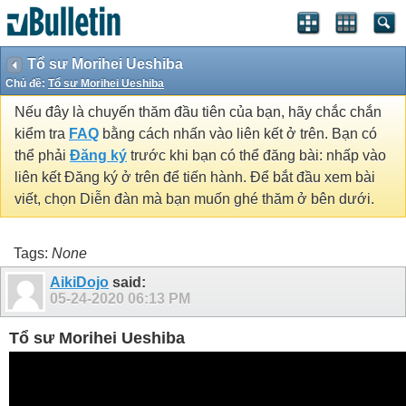
Tổ sư Morihei Ueshiba
Chủ đề:
Tổ sư Morihei Ueshiba
Nếu đây là chuyến thăm đầu tiên của bạn, hãy chắc chắn
kiểm tra
FAQ
bằng cách nhấn vào liên kết ở trên. Bạn có
thể phải
Đăng ký
trước khi bạn có thể đăng bài: nhấp vào
liên kết Đăng ký ở trên để tiến hành. Để bắt đầu xem bài
viết, chọn Diễn đàn mà bạn muốn ghé thăm ở bên dưới.
Tags:
None
AikiDojo
said:
05-24-2020
06:13 PM
Tổ sư Morihei Ueshiba