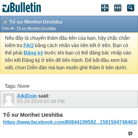
Tổ sư Morihei Ueshiba
Chủ đề:
Tổ sư Morihei Ueshiba
Nếu đây là chuyến thăm đầu tiên của bạn, hãy chắc chắn
kiểm tra
FAQ
bằng cách nhấn vào liên kết ở trên. Bạn có
thể phải
Đăng ký
trước khi bạn có thể đăng bài: nhấp vào
liên kết Đăng ký ở trên để tiến hành. Để bắt đầu xem bài
viết, chọn Diễn đàn mà bạn muốn ghé thăm ở bên dưới.
Tags:
None
AikiDojo
said:
05-24-2020
04:48 PM
Tổ sư Morihei Ueshiba
https://www.facebook.com/80844199592...1581504748463/