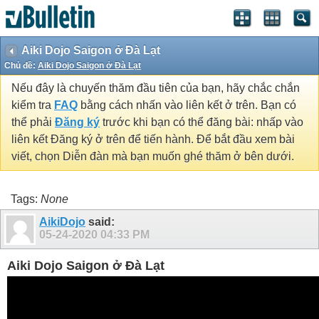
Aiki Dojo Saigon ở Đà Lạt
Chủ đề:
Aiki Dojo Saigon ở Đà Lạt
Nếu đây là chuyến thăm đầu tiên của bạn, hãy chắc chắn
kiểm tra
FAQ
bằng cách nhấn vào liên kết ở trên. Bạn có
thể phải
Đăng ký
trước khi bạn có thể đăng bài: nhấp vào
liên kết Đăng ký ở trên để tiến hành. Để bắt đầu xem bài
viết, chọn Diễn đàn mà bạn muốn ghé thăm ở bên dưới.
Tags:
None
AikiDojo
said:
05-24-2020
04:33 PM
Aiki Dojo Saigon ở Đà Lạt