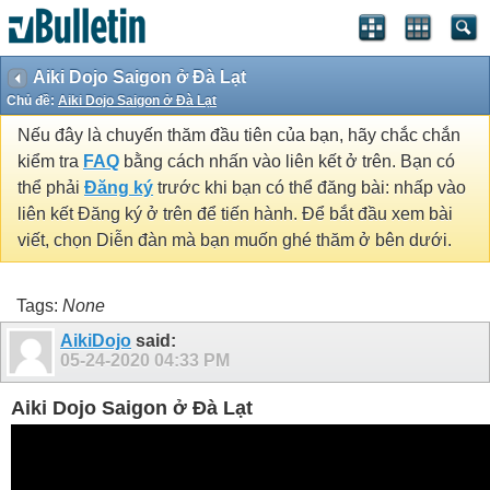
Aiki Dojo Saigon ở Đà Lạt
Chủ đề:
Aiki Dojo Saigon ở Đà Lạt
Nếu đây là chuyến thăm đầu tiên của bạn, hãy chắc chắn
kiểm tra
FAQ
bằng cách nhấn vào liên kết ở trên. Bạn có
thể phải
Đăng ký
trước khi bạn có thể đăng bài: nhấp vào
liên kết Đăng ký ở trên để tiến hành. Để bắt đầu xem bài
viết, chọn Diễn đàn mà bạn muốn ghé thăm ở bên dưới.
Tags:
None
AikiDojo
said:
05-24-2020
04:33 PM
Aiki Dojo Saigon ở Đà Lạt