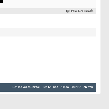
Trả lời kèm Trích dẫn
Liên lạc với chúng tôi
Hiệp Khí Đạo - Aikido
Lưu trữ
Lên trên