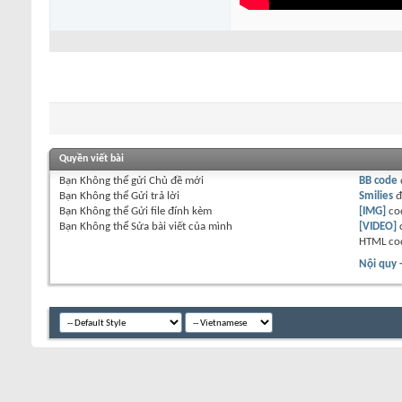
Quyền viết bài
Bạn
Không thể
gửi Chủ đề mới
BB code
Bạn
Không thể
Gửi trả lời
Smilies
đ
Bạn
Không thể
Gửi file đính kèm
[IMG]
co
Bạn
Không thể
Sửa bài viết của mình
[VIDEO]
HTML co
Nội quy 