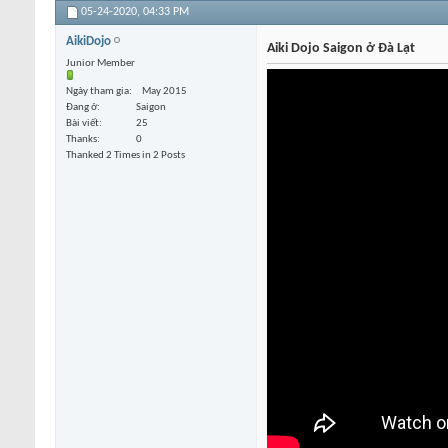
05-24-2020,
04:33 PM
AikiDojo
Aiki Dojo Saigon ở Đà Lạt
Junior Member
Ngày tham gia
May 2015
Đang ở
Saigon
Bài viết
25
Thanks
0
Thanked 2 Times in 2 Posts