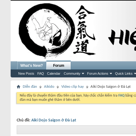
What's New?
Forum
New Posts
FAQ
Calendar
Community
Forum Actions
Quick Links
Diễn đàn
Aikido
Video clip hay
Aiki Dojo Saigon ở Đà Lạt
Nếu đây là chuyến thăm đầu tiên của bạn, hãy chắc chắn kiểm tra
FAQ
bằng cá
đàn mà bạn muốn ghé thăm ở bên dưới.
Chủ đề:
Aiki Dojo Saigon ở Đà Lạt