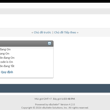
«
Chủ đề trước
|
Chủ đề Tiếp theo
»
đang
On
ang
On
de đang
On
code is
On
de đang
Tắt
- Quy định
Múi giờ GMT +7. Bây giờ là
03:48 PM
.
Powered by vBulletin® Version 4.2.0
Copyright © 2026 vBulletin Solutions, Inc. All rights reserved.