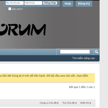
Help
Đăng Ký
Ghi nhớ?
Tìm kiếm nâng cao
o liên kết Đăng ký ở trên để tiến hành. Để bắt đầu xem bài viết, chọn Diễn
Kết quả 1 đến 1 của 1
Công cụ Chủ đề
Tìm Chủ đề
Hiển thị