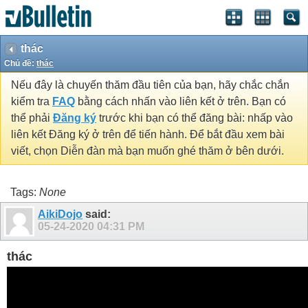
thác
Chủ đề:
thác
Nếu đây là chuyến thăm đầu tiên của bạn, hãy chắc chắn
kiểm tra
FAQ
bằng cách nhấn vào liên kết ở trên. Bạn có
thể phải
Đăng ký
trước khi bạn có thể đăng bài: nhấp vào
liên kết Đăng ký ở trên để tiến hành. Để bắt đầu xem bài
viết, chọn Diễn đàn mà bạn muốn ghé thăm ở bên dưới.
Tags:
None
AikiDojo
said:
05-24-2020
04:31 PM
thác