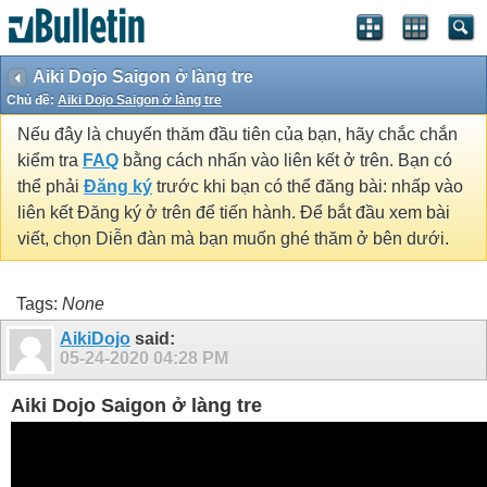
Aiki Dojo Saigon ở làng tre
Chủ đề:
Aiki Dojo Saigon ở làng tre
Nếu đây là chuyến thăm đầu tiên của bạn, hãy chắc chắn
kiểm tra
FAQ
bằng cách nhấn vào liên kết ở trên. Bạn có
thể phải
Đăng ký
trước khi bạn có thể đăng bài: nhấp vào
liên kết Đăng ký ở trên để tiến hành. Để bắt đầu xem bài
viết, chọn Diễn đàn mà bạn muốn ghé thăm ở bên dưới.
Tags:
None
AikiDojo
said:
05-24-2020
04:28 PM
Aiki Dojo Saigon ở làng tre