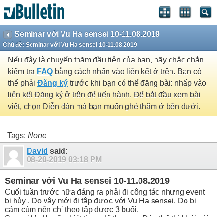
Seminar với Vu Ha sensei 10-11.08.2019
Chủ đề:
Seminar với Vu Ha sensei 10-11.08.2019
Nếu đây là chuyến thăm đầu tiên của bạn, hãy chắc chắn
kiểm tra
FAQ
bằng cách nhấn vào liên kết ở trên. Bạn có
thể phải
Đăng ký
trước khi bạn có thể đăng bài: nhấp vào
liên kết Đăng ký ở trên để tiến hành. Để bắt đầu xem bài
viết, chọn Diễn đàn mà bạn muốn ghé thăm ở bên dưới.
Tags:
None
David
said:
08-20-2019
03:18 PM
Seminar với Vu Ha sensei 10-11.08.2019
Cuối tuần trước nữa đáng ra phải đi công tác nhưng event
bị hủy . Do vậy mới đi tập được với Vu Ha sensei. Do bị
cảm cúm nên chỉ theo tập được 3 buổi.