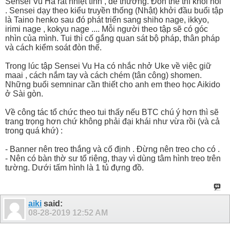
Sensei Vu Ha rất nhiệt tình , dể thương. Đòn thế thì khỏi nói
. Sensei dạy theo kiểu truyền thống (Nhật) khởi đầu buổi tập
là Taino henko sau đó phát triển sang shiho nage, ikkyo,
irimi nage , kokyu nage .... Mỗi người theo tập sẽ có góc
nhìn của mình. Tui thì cố gắng quan sát bộ pháp, thân pháp
và cách kiểm soát đòn thế.
Trong lúc tập Sensei Vu Ha có nhắc nhở Uke về việc giữ
maai , cách nắm tay và cách chém (tân công) shomen.
Những buổi semninar cần thiết cho anh em theo học Aikido
ở Sài gòn.
Về công tác tổ chức theo tui thấy nếu BTC chú ý hơn thì sẽ
trang trọng hơn chứ không phải đại khái như vừa rồi (và cả
trong quá khứ) :
- Banner nên treo thắng và cố định . Đừng nên treo cho có .
- Nên có bàn thờ sư tổ riêng, thay vì dùng tâm hình treo trên
tường. Dưới tấm hình là 1 tủ đựng đồ.
aiki
said:
08-28-2019
12:52 AM