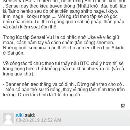
Sensei Vu Ha rất nhiệt tình , dể thương. Đòn thế thì khỏi nói
. Sensei dạy theo kiểu truyền thống (Nhật) khởi đầu buổi tập
là Taino henko sau đó phát triển sang shiho nage, ikkyo,
irimi nage , kokyu nage .... Mỗi người theo tập sẽ có góc
nhìn của mình. Tui thì cố gắng quan sát bộ pháp, thân pháp
và cách kiểm soát đòn thế.
Trong lúc tập Sensei Vu Ha có nhắc nhở Uke về việc giữ
maai , cách nắm tay và cách chém (tân công) shomen.
Những buổi semninar cần thiết cho anh em theo học Aikido
ở Sài gòn.
Về công tác tổ chức theo tui thấy nếu BTC chú ý hơn thì sẽ
trang trọng hơn chứ không phải đại khái như vừa rồi (và cả
trong quá khứ) :
- Banner nên treo thắng và cố định . Đừng nên treo cho có .
- Nên có bàn thờ sư tổ riêng, thay vì dùng tâm hình treo trên
tường. Dưới tấm hình là 1 tủ đựng đồ.
aiki
said:
08-28-2019
12:52 AM