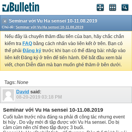
Seminar với Vu Ha sensei 10-11.08.2019
Chủ đề:
Seminar với Vu Ha sensei 10-11.08.2019
Nếu đây là chuyến thăm đầu tiên của bạn, hãy chắc chắn
kiểm tra
FAQ
bằng cách nhấn vào liên kết ở trên. Bạn có
thể phải
Đăng ký
trước khi bạn có thể đăng bài: nhấp vào
liên kết Đăng ký ở trên để tiến hành. Để bắt đầu xem bài
viết, chọn Diễn đàn mà bạn muốn ghé thăm ở bên dưới.
Tags:
None
David
said:
08-20-2019
03:18 PM
Seminar với Vu Ha sensei 10-11.08.2019
Cuối tuần trước nữa đáng ra phải đi công tác nhưng event
bị hủy . Do vậy mới đi tập được với Vu Ha sensei. Do bị
cảm cúm nên chỉ theo tập được 3 buổi.