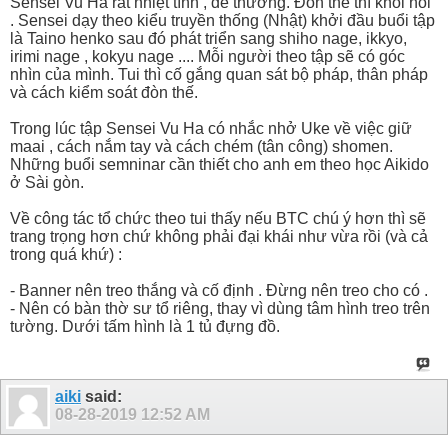
Sensei Vu Ha rất nhiệt tình , dể thương. Đòn thế thì khỏi nói
. Sensei dạy theo kiểu truyền thống (Nhật) khởi đầu buổi tập
là Taino henko sau đó phát triển sang shiho nage, ikkyo,
irimi nage , kokyu nage .... Mỗi người theo tập sẽ có góc
nhìn của mình. Tui thì cố gắng quan sát bộ pháp, thân pháp
và cách kiểm soát đòn thế.
Trong lúc tập Sensei Vu Ha có nhắc nhở Uke về việc giữ
maai , cách nắm tay và cách chém (tân công) shomen.
Những buổi semninar cần thiết cho anh em theo học Aikido
ở Sài gòn.
Về công tác tổ chức theo tui thấy nếu BTC chú ý hơn thì sẽ
trang trọng hơn chứ không phải đại khái như vừa rồi (và cả
trong quá khứ) :
- Banner nên treo thắng và cố định . Đừng nên treo cho có .
- Nên có bàn thờ sư tổ riêng, thay vì dùng tâm hình treo trên
tường. Dưới tấm hình là 1 tủ đựng đồ.
aiki
said:
08-28-2019
12:52 AM