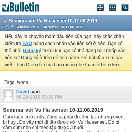
Seminar với Vu Ha sensei 10-11.08.2019
Chủ đề:
Seminar với Vu Ha sensei 10-11.08.2019
Nếu đây là chuyến thăm đầu tiên của bạn, hãy chắc chắn
kiểm tra
FAQ
bằng cách nhấn vào liên kết ở trên. Bạn có
thể phải
Đăng ký
trước khi bạn có thể đăng bài: nhấp vào
liên kết Đăng ký ở trên để tiến hành. Để bắt đầu xem bài
viết, chọn Diễn đàn mà bạn muốn ghé thăm ở bên dưới.
Tags:
None
David
said:
08-20-2019
03:18 PM
Seminar với Vu Ha sensei 10-11.08.2019
Cuối tuần trước nữa đáng ra phải đi công tác nhưng event
bị hủy . Do vậy mới đi tập được với Vu Ha sensei. Do bị
cảm cúm nên chỉ theo tập được 3 buổi.