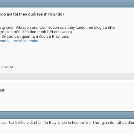
ido mà tôi theo đuổi (Seishiro Endo)
ăng cuốn Vibration and Connection của thầy Endo trên blog cá nhân.
ợc dịch trên diễn đàn mình bởi anh wago)
hị để các bạn quan tâm đọc và thảo luận:
om/vi...seishiro-endo/
05:52 PM
.
ost:
iac. Có 1 điều viết nhầm là thầy Endo là học trò ST. Thời gian đó, tất cả đ