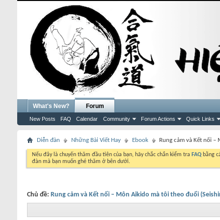
What's New?
Forum
New Posts
FAQ
Calendar
Community
Forum Actions
Quick Links
Diễn đàn
Những Bài Viết Hay
Ebook
Rung cảm và Kết nối – 
Nếu đây là chuyến thăm đầu tiên của bạn, hãy chắc chắn kiểm tra
FAQ
bằng cá
đàn mà bạn muốn ghé thăm ở bên dưới.
Chủ đề:
Rung cảm và Kết nối – Môn Aikido mà tôi theo đuổi (Seish