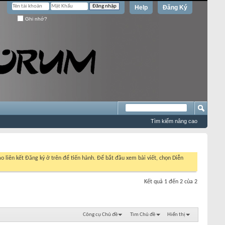
Help
Đăng Ký
Ghi nhớ?
Tìm kiếm nâng cao
o liên kết Đăng ký ở trên để tiến hành. Để bắt đầu xem bài viết, chọn Diễn
Kết quả 1 đến 2 của 2
Công cụ Chủ đề
Tìm Chủ đề
Hiển thị