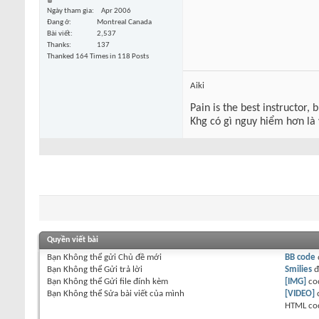
Ngày tham gia
Apr 2006
Đang ở
Montreal Canada
Bài viết
2,537
Thanks
137
Thanked 164 Times in 118 Posts
Aiki
Pain is the best instructor, 
Khg có gì nguy hiểm hơn là
Quyền viết bài
Bạn
Không thể
gửi Chủ đề mới
BB code
Bạn
Không thể
Gửi trả lời
Smilies
đ
Bạn
Không thể
Gửi file đính kèm
[IMG]
co
Bạn
Không thể
Sửa bài viết của mình
[VIDEO]
HTML co