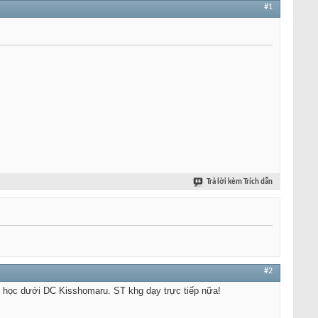
#1
Trả lời kèm Trích dẫn
#2
ều học dưới DC Kisshomaru. ST khg dạy trực tiếp nữa!