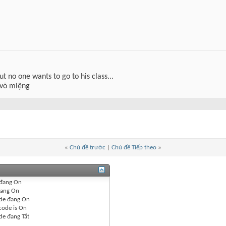
but no one wants to go to his class...
 võ miệng
«
Chủ đề trước
|
Chủ đề Tiếp theo
»
đang
On
ang
On
de đang
On
code is
On
de đang
Tắt