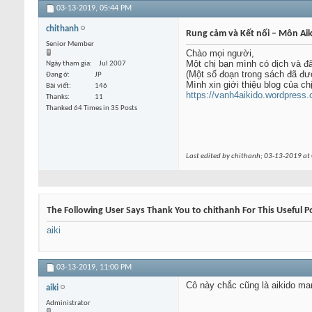
03-13-2019,
05:44 PM
chithanh
Rung cảm và Kết nối – Môn Aik
Senior Member
Chào mọi người,
Một chị bạn mình có dịch và đ
Ngày tham gia
Jul 2007
(Một số đoạn trong sách đã đư
Đang ở
JP
Mình xin giới thiệu blog của c
Bài viết
146
https://vanh4aikido.wordpress.c
Thanks
11
Thanked 64 Times in 35 Posts
Last edited by chithanh; 03-13-2019 at
The Following User Says Thank You to chithanh For This Useful P
aiki
03-13-2019,
11:00 PM
Cô này chắc cũng là aikido man
aiki
Administrator