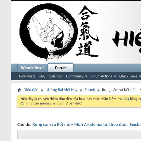
What's New?
Forum
New Posts
FAQ
Calendar
Community
Forum Actions
Quick Links
Diễn đàn
Những Bài Viết Hay
Ebook
Rung cảm và Kết nối – 
Nếu đây là chuyến thăm đầu tiên của bạn, hãy chắc chắn kiểm tra
FAQ
bằng cá
đàn mà bạn muốn ghé thăm ở bên dưới.
Chủ đề:
Rung cảm và Kết nối – Môn Aikido mà tôi theo đuổi (Seish