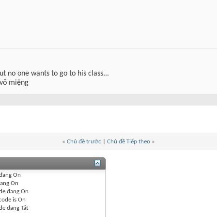
but no one wants to go to his class...
 võ miệng
«
Chủ đề trước
|
Chủ đề Tiếp theo
»
đang
On
ang
On
de đang
On
code is
On
de đang
Tắt