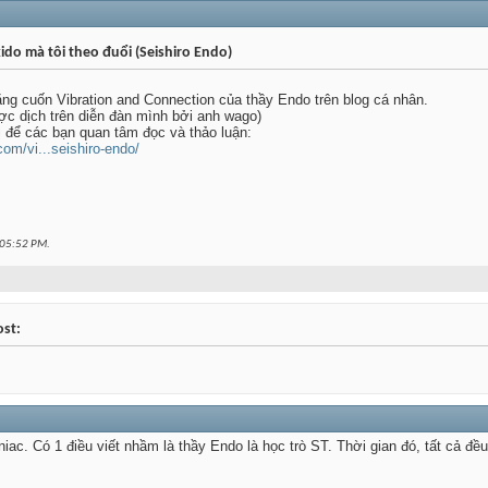
ido mà tôi theo đuổi (Seishiro Endo)
ăng cuốn Vibration and Connection của thầy Endo trên blog cá nhân.
ợc dịch trên diễn đàn mình bởi anh wago)
hị để các bạn quan tâm đọc và thảo luận:
om/vi...seishiro-endo/
05:52 PM
.
ost:
iac. Có 1 điều viết nhầm là thầy Endo là học trò ST. Thời gian đó, tất cả đ