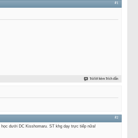
#1
Trả lời kèm Trích dẫn
#2
ều học dưới DC Kisshomaru. ST khg dạy trực tiếp nữa!