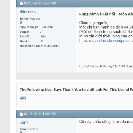
03-13-2019,
05:44 PM
chithanh
Rung cảm và Kết nối – Môn Aik
Senior Member
Chào mọi người,
Một chị bạn mình có dịch và đ
Ngày tham gia
Jul 2007
(Một số đoạn trong sách đã đư
Đang ở
JP
Mình xin giới thiệu blog của c
Bài viết
146
https://vanh4aikido.wordpress.c
Thanks
11
Thanked 64 Times in 35 Posts
Last edited by chithanh; 03-13-2019 at
The Following User Says Thank You to chithanh For This Useful P
aiki
03-13-2019,
11:00 PM
Cô này chắc cũng là aikido man
aiki
Administrator