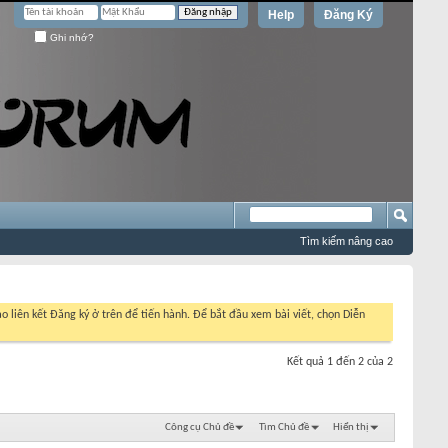
Help
Đăng Ký
Ghi nhớ?
Tìm kiếm nâng cao
o liên kết Đăng ký ở trên để tiến hành. Để bắt đầu xem bài viết, chọn Diễn
Kết quả 1 đến 2 của 2
Công cụ Chủ đề
Tìm Chủ đề
Hiển thị