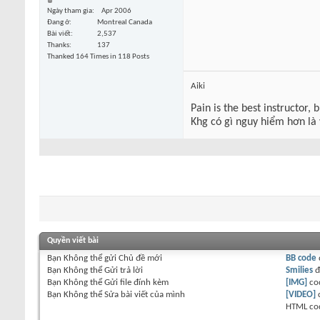
Ngày tham gia
Apr 2006
Đang ở
Montreal Canada
Bài viết
2,537
Thanks
137
Thanked 164 Times in 118 Posts
Aiki
Pain is the best instructor, 
Khg có gì nguy hiểm hơn là
Quyền viết bài
Bạn
Không thể
gửi Chủ đề mới
BB code
Bạn
Không thể
Gửi trả lời
Smilies
đ
Bạn
Không thể
Gửi file đính kèm
[IMG]
co
Bạn
Không thể
Sửa bài viết của mình
[VIDEO]
HTML co