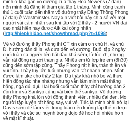
mình ở khá gần võ đường của thầy Hòa Newens (7 dan)
nên mình đã đăng kí tham gia tập 1 tháng. Mình cũng tranh
thủ 1 cuối tuần đến thăm võ đường thầy Đặng Thông Phong
(7 dan) ở Westminster. Nay xin viết bài này chia sẻ với mọi
người vài cảm nhận sau khi tập với 2 thầy - 2 người VN đai
cao nhất hiện nay được Aikikai công nhận
(
http://hiepkhidao.net/showthread.php?t=1098
)
Về võ đường thầy Phong thì CT xin cảm ơn chú H. và chú
Đ. hướng dẫn đi lại và đưa đến võ đường. Buổi tập 2 ngày
cuối tuần ca người lớn bắt đầu khá sớm, từ lúc 7h, nhưng
vẫn rất đông người tham gia. Nhiều em tử lớp trẻ em (8h30)
cũng đến sớm tập cùng. Thầy Phong rất hiền, thân thiện và
vui tính. Thầy tuy lớn tuổi nhưng vẫn rất nhanh nhẹn. Mình
được làm uke cho thầy 2 lần. Dù thầy khá nhỏ bé và thực
hiện động tác nhẹ nhàng nhưng vẫn làm mình mất thăng
bằng, ngã dúi dụi. Hai buổi cuối tuần thầy chỉ hướng dẫn 2
đòn Irimi và Sankyo cùng vài biến thể sankyo. Võ đường
thầy Phong khá lớn với đông thành viên, nhiều đai đen. Mọi
người tập luyện rất hăng say, vui vẻ. Tiếc là mình phải trở lại
Davis sớm để làm việc trong tuần nên không tập thêm được
với thầy và các sư huynh trong dojo để học hỏi nhiều hơn
về mặt kĩ thuật.