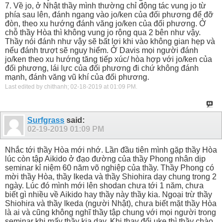
7. Về jo, ở Nhật thầy mình thường chỉ động tác vung jo từ
phía sau lên, đánh ngang vào jo/ken của đối phương để đỡ
đòn, theo xu hướng đánh văng jo/ken của đối phương. Ở
chỗ thầy Hòa thì không vung jo rộng qua 2 bên như vậy.
Thầy nói đánh như vậy sẽ bất lợi khi vào không gian hẹp và
nếu đánh trượt sẽ nguy hiểm. Ở Davis mọi người đánh
jo/ken theo xu hướng tăng tiếp xúc/ hòa hợp với jo/ken của
đối phương, lái lực của đối phương đi chứ không đánh
mạnh, đánh văng vũ khí của đối phương.
Last edited by chithanh; 02-18-2019 at
01:09 PM
.
Surfgrass
said:
02-19-2019
01:09 PM
Nhắc tới thầy Hòa mới nhớ. Lần đầu tiên mình gặp thầy Hòa
lúc còn tập Aikido ở đạo đường của thầy Phong nhân dịp
seminar kỉ niệm 60 năm võ nghiệp của thầy. Thầy Phong có
mời thầy Hòa, thầy Ikeda và thầy Shiohira dạy chung trong 2
ngày. Lúc đó mình mới lên shodan chưa tới 1 năm, chưa
biết gì nhiều về Aikido hay thầy này thầy kia. Ngoại trừ thầy
Shiohira và thầy Ikeda (người Nhật), chưa biết mặt thầy Hòa
là ai và cũng không nghĩ thầy tập chung với mọi người trong
seminar khi mấy thầy kia dạy. Khi thay đổi uke thì thầy chào