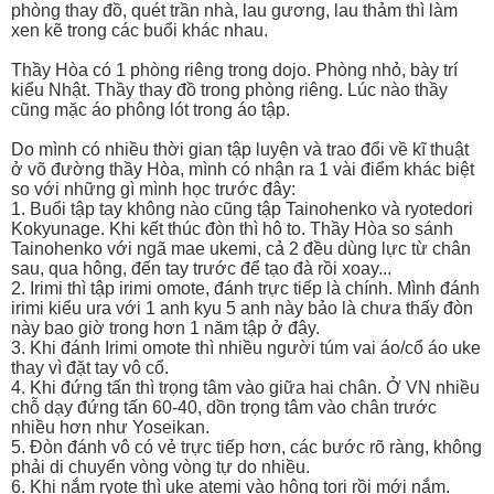
phòng thay đồ, quét trần nhà, lau gương, lau thảm thì làm
xen kẽ trong các buổi khác nhau.
Thầy Hòa có 1 phòng riêng trong dojo. Phòng nhỏ, bày trí
kiểu Nhật. Thầy thay đồ trong phòng riêng. Lúc nào thầy
cũng mặc áo phông lót trong áo tập.
Do mình có nhiều thời gian tập luyện và trao đổi về kĩ thuật
ở võ đường thầy Hòa, mình có nhận ra 1 vài điểm khác biệt
so với những gì mình học trước đây:
1. Buổi tập tay không nào cũng tập Tainohenko và ryotedori
Kokyunage. Khi kết thúc đòn thì hô to. Thầy Hòa so sánh
Tainohenko với ngã mae ukemi, cả 2 đều dùng lực từ chân
sau, qua hông, đến tay trước để tạo đà rồi xoay...
2. Irimi thì tập irimi omote, đánh trực tiếp là chính. Mình đánh
irimi kiểu ura với 1 anh kyu 5 anh này bảo là chưa thấy đòn
này bao giờ trong hơn 1 năm tập ở đây.
3. Khi đánh Irimi omote thì nhiều người túm vai áo/cổ áo uke
thay vì đặt tay vô cổ.
4. Khi đứng tấn thì trọng tâm vào giữa hai chân. Ở VN nhiều
chỗ dạy đứng tấn 60-40, dồn trọng tâm vào chân trước
nhiều hơn như Yoseikan.
5. Đòn đánh vô có vẻ trực tiếp hơn, các bước rõ ràng, không
phải di chuyển vòng vòng tự do nhiều.
6. Khi nắm ryote thì uke atemi vào hông tori rồi mới nắm.