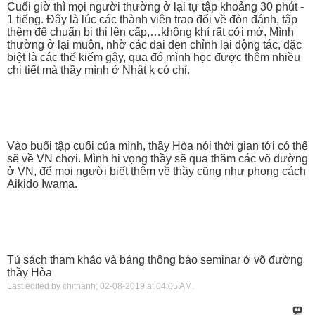
Cuối giờ thì mọi người thường ở lại tự tập khoảng 30 phút -
1 tiếng. Đây là lúc các thành viên trao đổi về đòn đánh, tập
thêm để chuẩn bị thi lên cấp,…không khí rất cởi mở. Mình
thường ở lại muộn, nhờ các đai đen chỉnh lại động tác, đặc
biệt là các thế kiếm gậy, qua đó mình học được thêm nhiều
chi tiết mà thầy mình ở Nhật k có chỉ.
Vào buổi tập cuối của mình, thầy Hòa nói thời gian tới có thể
sẽ về VN chơi. Mình hi vọng thầy sẽ qua thăm các võ đường
ở VN, để mọi người biết thêm về thầy cũng như phong cách
Aikido Iwama.
Tủ sách tham khảo và bảng thông báo seminar ở võ đường
thầy Hòa
Last edited by chithanh; 02-08-2019 at
04:05 AM
.