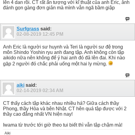
lên 4 dan rồi. CT rất ấn tượng với kĩ thuật của anh Eric, ảnh
đánh gọn gàng đơn giản mà mình vẫn ngã bầm giập
Surfgrass
said:
02-08-2019
12:45 PM
Anh Eric là người sư huynh và Teri là người sư đệ trong
môn Shindo Yoshin ryu anh đang tập. Anh không còn tập
aikido nữa nên không để ý hai anh đó đả lên đai. Khi nào
gặp 2 người đó chắc phải uống một hai ly mừng.
aiki
said:
02-14-2019
02:34 AM
CT thấy cách tập khác nhau nhiều há? Giữa cách thầy
Phong, thầy Hòa và bên Nhật. CT hên quá tập được với 2
thầy cao đẳng nhất VN hiện nay!
Iwama từ trước tới giờ theo tui biết thì vẫn tập chậm mà!
Aiki