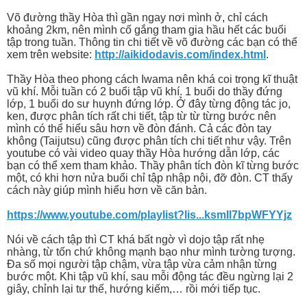
Võ đường thầy Hòa thì gần ngay nơi mình ở, chỉ cách
khoảng 2km, nên mình cố gắng tham gia hầu hết các buổi
tập trong tuần. Thông tin chi tiết về võ đường các bạn có thể
xem trên website:
http://aikidodavis.com/index.html
.
Thầy Hòa theo phong cách Iwama nên khá coi trọng kĩ thuật
vũ khí. Mỗi tuần có 2 buổi tập vũ khí. 1 buổi do thầy đứng
lớp, 1 buổi do sư huynh đứng lớp. Ở đây từng động tác jo,
ken, được phân tích rất chi tiết, tập từ từ từng bước nên
mình có thể hiểu sâu hơn về đòn đánh. Cả các đòn tay
không (Taijutsu) cũng được phân tích chi tiết như vậy. Trên
youtube có vài video quay thầy Hòa hướng dẫn lớp, các
bạn có thể xem tham khảo. Thầy phân tích đòn kĩ từng bước
một, có khi hơn nửa buổi chỉ tập nhập nội, đỡ đòn. CT thấy
cách này giúp mình hiểu hơn về căn bản.
https://www.youtube.com/playlist?lis...ksmIl7bpWFYYjz
Nói về cách tập thì CT khá bất ngờ vì dojo tập rất nhẹ
nhàng, từ tốn chứ không mạnh bạo như mình tường tượng.
Đa số mọi người tập chậm, vừa tập vừa cảm nhận từng
bước một. Khi tập vũ khí, sau mỗi động tác đều ngừng lại 2
giây, chỉnh lại tư thế, hướng kiếm,… rồi mới tiếp tục.