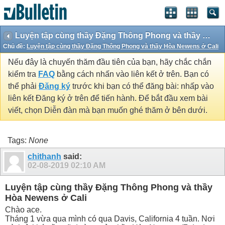
Luyện tập cùng thầy Đặng Thông Phong và thầy Hòa Newens ở Cali
Chủ đề:
Luyện tập cùng thầy Đặng Thông Phong và thầy Hòa Newens ở Cali
Nếu đây là chuyến thăm đầu tiên của bạn, hãy chắc chắn
kiểm tra
FAQ
bằng cách nhấn vào liên kết ở trên. Bạn có
thể phải
Đăng ký
trước khi bạn có thể đăng bài: nhấp vào
liên kết Đăng ký ở trên để tiến hành. Để bắt đầu xem bài
viết, chọn Diễn đàn mà bạn muốn ghé thăm ở bên dưới.
Tags:
None
chithanh
said:
02-08-2019
02:10 AM
Luyện tập cùng thầy Đặng Thông Phong và thầy
Hòa Newens ở Cali
Chào ace.
Tháng 1 vừa qua mình có qua Davis, California 4 tuần. Nơi