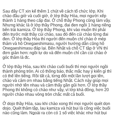
Sau đây CT xin kể thêm 1 chút về cách tổ chức lớp. Khi
chào đầu giờ và cuối giờ, ở lớp thầy Hòa, mọi người xếp
thành 1 hàng theo cấp đai. Ở chỗ thầy Phong cũng làm vậy.
Nhưng khác là ở lớp thầy Phong, đai đen ngồi 1 hàng riêng
bên trái kamiza. Ở lớp thầy Phong, khi vào muộn thì phải
đến trước mặt thầy cúi chào, sau đó đến cúi chào từng đai
đen. Ở lớp thầy Hòa thì người đến muộn chỉ chào ở mép
thảm và hô Onegaeshimasu, người hướng dẫn cũng hô
Onegaeshimasu đáp lại. Bên Nhật và chỗ CT tập ở VN thì
đơn giản hơn: ngồi tự do và đến muộn chỉ cần cúi chào ở
góc thảm là đc.
Ở lớp thầy Hòa, sau khi chào cuối buổi thì mọi người ngồi
thành phòng tròn. Ai có thông báo, thắc mắc hay ý kiến gì thì
có thể lên tiếng. Rồi tất cả, từng đôi một lần lượt gọi tên,
chào và cảm ơn nhau bằng tiếng Nhật. Cách này giúp mọi
người nhớ tên nhau và cảm thấy gần gũi hơn. Ở lớp thầy
Phong thì không có chào như vậy, vì lớp khá đông, hơn 20
người chào nhau vòng tròn chắc mất cả buổi.
Ở dojo thầy Hòa, sau khi chào xong thì mọi người quét dọn
dojo. Quét thảm tập, lau kamiza và hút bụi là công việc buổi
nào cũng làm. Ngoài ra còn có 1 số việc khác như hút bụi