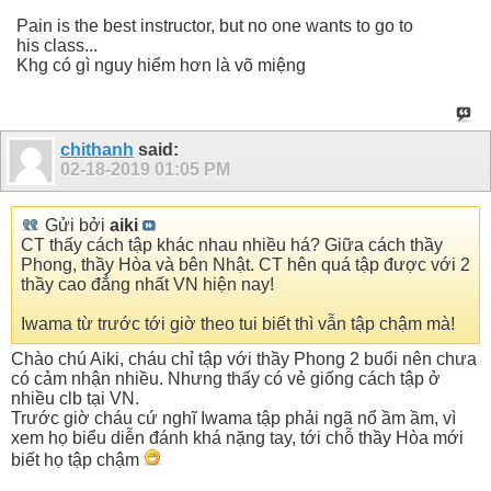
Pain is the best instructor, but no one wants to go to
his class...
Khg có gì nguy hiểm hơn là võ miệng
chithanh
said:
02-18-2019
01:05 PM
Gửi bởi
aiki
CT thấy cách tập khác nhau nhiều há? Giữa cách thầy
Phong, thầy Hòa và bên Nhật. CT hên quá tập được với 2
thầy cao đẳng nhất VN hiện nay!
Iwama từ trước tới giờ theo tui biết thì vẫn tập chậm mà!
Chào chú Aiki, cháu chỉ tập với thầy Phong 2 buổi nên chưa
có cảm nhận nhiều. Nhưng thấy có vẻ giống cách tập ở
nhiều clb tại VN.
Trước giờ cháu cứ nghĩ Iwama tập phải ngã nổ ầm ầm, vì
xem họ biểu diễn đánh khá nặng tay, tới chỗ thầy Hòa mới
biết họ tập chậm