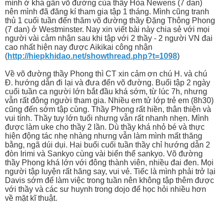
mình ở khá gần võ đường của thầy Hòa Newens (7 dan)
nên mình đã đăng kí tham gia tập 1 tháng. Mình cũng tranh
thủ 1 cuối tuần đến thăm võ đường thầy Đặng Thông Phong
(7 dan) ở Westminster. Nay xin viết bài này chia sẻ với mọi
người vài cảm nhận sau khi tập với 2 thầy - 2 người VN đai
cao nhất hiện nay được Aikikai công nhận
(
http://hiepkhidao.net/showthread.php?t=1098
)
Về võ đường thầy Phong thì CT xin cảm ơn chú H. và chú
Đ. hướng dẫn đi lại và đưa đến võ đường. Buổi tập 2 ngày
cuối tuần ca người lớn bắt đầu khá sớm, từ lúc 7h, nhưng
vẫn rất đông người tham gia. Nhiều em tử lớp trẻ em (8h30)
cũng đến sớm tập cùng. Thầy Phong rất hiền, thân thiện và
vui tính. Thầy tuy lớn tuổi nhưng vẫn rất nhanh nhẹn. Mình
được làm uke cho thầy 2 lần. Dù thầy khá nhỏ bé và thực
hiện động tác nhẹ nhàng nhưng vẫn làm mình mất thăng
bằng, ngã dúi dụi. Hai buổi cuối tuần thầy chỉ hướng dẫn 2
đòn Irimi và Sankyo cùng vài biến thể sankyo. Võ đường
thầy Phong khá lớn với đông thành viên, nhiều đai đen. Mọi
người tập luyện rất hăng say, vui vẻ. Tiếc là mình phải trở lại
Davis sớm để làm việc trong tuần nên không tập thêm được
với thầy và các sư huynh trong dojo để học hỏi nhiều hơn
về mặt kĩ thuật.