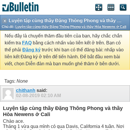
Luyện tập cùng thầy Đặng Thông Phong và thầy Hòa Newens ở Cali
Chủ đề:
Luyện tập cùng thầy Đặng Thông Phong và thầy Hòa Newens ở Cali
Nếu đây là chuyến thăm đầu tiên của bạn, hãy chắc chắn
kiểm tra
FAQ
bằng cách nhấn vào liên kết ở trên. Bạn có
thể phải
Đăng ký
trước khi bạn có thể đăng bài: nhấp vào
liên kết Đăng ký ở trên để tiến hành. Để bắt đầu xem bài
viết, chọn Diễn đàn mà bạn muốn ghé thăm ở bên dưới.
Tags:
None
chithanh
said:
02-08-2019
02:10 AM
Luyện tập cùng thầy Đặng Thông Phong và thầy
Hòa Newens ở Cali
Chào ace.
Tháng 1 vừa qua mình có qua Davis, California 4 tuần. Nơi