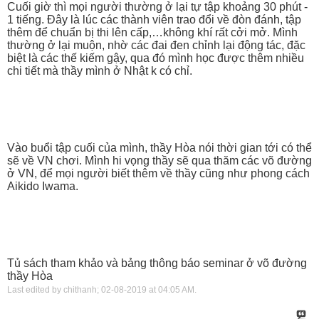
Cuối giờ thì mọi người thường ở lại tự tập khoảng 30 phút -
1 tiếng. Đây là lúc các thành viên trao đổi về đòn đánh, tập
thêm để chuẩn bị thi lên cấp,…không khí rất cởi mở. Mình
thường ở lại muộn, nhờ các đai đen chỉnh lại động tác, đặc
biệt là các thế kiếm gậy, qua đó mình học được thêm nhiều
chi tiết mà thầy mình ở Nhật k có chỉ.
Vào buổi tập cuối của mình, thầy Hòa nói thời gian tới có thể
sẽ về VN chơi. Mình hi vọng thầy sẽ qua thăm các võ đường
ở VN, để mọi người biết thêm về thầy cũng như phong cách
Aikido Iwama.
Tủ sách tham khảo và bảng thông báo seminar ở võ đường
thầy Hòa
Last edited by chithanh; 02-08-2019 at
04:05 AM
.