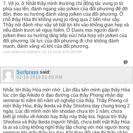
7. Về jo, ở Nhật thầy mình thường chỉ động tác vung jo từ
phía sau lên, đánh ngang vào jo/ken của đối phương để đỡ
đòn, theo xu hướng đánh văng jo/ken của đối phương. Ở
chỗ thầy Hòa thì không vung jo rộng qua 2 bên như vậy.
Thầy nói đánh như vậy sẽ bất lợi khi vào không gian hẹp và
nếu đánh trượt sẽ nguy hiểm. Ở Davis mọi người đánh
jo/ken theo xu hướng tăng tiếp xúc/ hòa hợp với jo/ken của
đối phương, lái lực của đối phương đi chứ không đánh
mạnh, đánh văng vũ khí của đối phương.
Last edited by chithanh; 02-18-2019 at
01:09 PM
.
Surfgrass
said:
02-19-2019
01:09 PM
Nhắc tới thầy Hòa mới nhớ. Lần đầu tiên mình gặp thầy Hòa
lúc còn tập Aikido ở đạo đường của thầy Phong nhân dịp
seminar kỉ niệm 60 năm võ nghiệp của thầy. Thầy Phong có
mời thầy Hòa, thầy Ikeda và thầy Shiohira dạy chung trong 2
ngày. Lúc đó mình mới lên shodan chưa tới 1 năm, chưa
biết gì nhiều về Aikido hay thầy này thầy kia. Ngoại trừ thầy
Shiohira và thầy Ikeda (người Nhật), chưa biết mặt thầy Hòa
là ai và cũng không nghĩ thầy tập chung với mọi người trong
seminar khi mấy thầy kia dạy. Khi thay đổi uke thì thầy chào