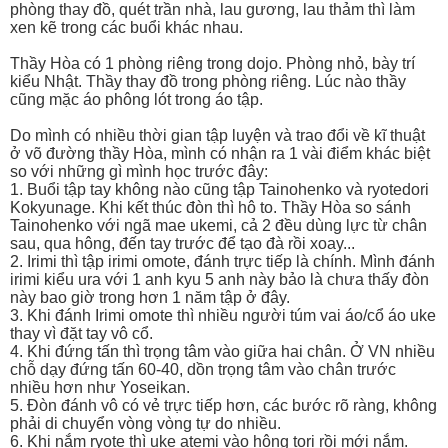
phòng thay đồ, quét trần nhà, lau gương, lau thảm thì làm
xen kẽ trong các buổi khác nhau.
Thầy Hòa có 1 phòng riêng trong dojo. Phòng nhỏ, bày trí
kiểu Nhật. Thầy thay đồ trong phòng riêng. Lúc nào thầy
cũng mặc áo phông lót trong áo tập.
Do mình có nhiều thời gian tập luyện và trao đổi về kĩ thuật
ở võ đường thầy Hòa, mình có nhận ra 1 vài điểm khác biệt
so với những gì mình học trước đây:
1. Buổi tập tay không nào cũng tập Tainohenko và ryotedori
Kokyunage. Khi kết thúc đòn thì hô to. Thầy Hòa so sánh
Tainohenko với ngã mae ukemi, cả 2 đều dùng lực từ chân
sau, qua hông, đến tay trước để tạo đà rồi xoay...
2. Irimi thì tập irimi omote, đánh trực tiếp là chính. Mình đánh
irimi kiểu ura với 1 anh kyu 5 anh này bảo là chưa thấy đòn
này bao giờ trong hơn 1 năm tập ở đây.
3. Khi đánh Irimi omote thì nhiều người túm vai áo/cổ áo uke
thay vì đặt tay vô cổ.
4. Khi đứng tấn thì trọng tâm vào giữa hai chân. Ở VN nhiều
chỗ dạy đứng tấn 60-40, dồn trọng tâm vào chân trước
nhiều hơn như Yoseikan.
5. Đòn đánh vô có vẻ trực tiếp hơn, các bước rõ ràng, không
phải di chuyển vòng vòng tự do nhiều.
6. Khi nắm ryote thì uke atemi vào hông tori rồi mới nắm.