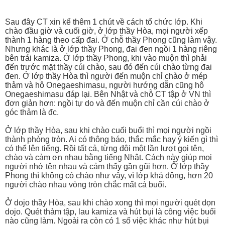
Sau đây CT xin kể thêm 1 chút về cách tổ chức lớp. Khi
chào đầu giờ và cuối giờ, ở lớp thầy Hòa, mọi người xếp
thành 1 hàng theo cấp đai. Ở chỗ thầy Phong cũng làm vậy.
Nhưng khác là ở lớp thầy Phong, đai đen ngồi 1 hàng riêng
bên trái kamiza. Ở lớp thầy Phong, khi vào muộn thì phải
đến trước mặt thầy cúi chào, sau đó đến cúi chào từng đai
đen. Ở lớp thầy Hòa thì người đến muộn chỉ chào ở mép
thảm và hô Onegaeshimasu, người hướng dẫn cũng hô
Onegaeshimasu đáp lại. Bên Nhật và chỗ CT tập ở VN thì
đơn giản hơn: ngồi tự do và đến muộn chỉ cần cúi chào ở
góc thảm là đc.
Ở lớp thầy Hòa, sau khi chào cuối buổi thì mọi người ngồi
thành phòng tròn. Ai có thông báo, thắc mắc hay ý kiến gì thì
có thể lên tiếng. Rồi tất cả, từng đôi một lần lượt gọi tên,
chào và cảm ơn nhau bằng tiếng Nhật. Cách này giúp mọi
người nhớ tên nhau và cảm thấy gần gũi hơn. Ở lớp thầy
Phong thì không có chào như vậy, vì lớp khá đông, hơn 20
người chào nhau vòng tròn chắc mất cả buổi.
Ở dojo thầy Hòa, sau khi chào xong thì mọi người quét dọn
dojo. Quét thảm tập, lau kamiza và hút bụi là công việc buổi
nào cũng làm. Ngoài ra còn có 1 số việc khác như hút bụi