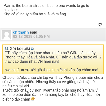
Pain is the best instructor, but no one wants to go to
his class...
Khg có gì nguy hiểm hơn là võ miệng
chithanh
said:
02-18-2019
01:05 PM
Gửi bởi
aiki
CT thấy cách tập khác nhau nhiều há? Giữa cách thầy
Phong, thầy Hòa và bên Nhật. CT hên quá tập được với 2
thầy cao đẳng nhất VN hiện nay!
Iwama từ trước tới giờ theo tui biết thì vẫn tập chậm mà!
Chào chú Aiki, cháu chỉ tập với thầy Phong 2 buổi nên chưa
có cảm nhận nhiều. Nhưng thấy có vẻ giống cách tập ở
nhiều clb tại VN.
Trước giờ cháu cứ nghĩ Iwama tập phải ngã nổ ầm ầm, vì
xem họ biểu diễn đánh khá nặng tay, tới chỗ thầy Hòa mới
biết họ tập chậm