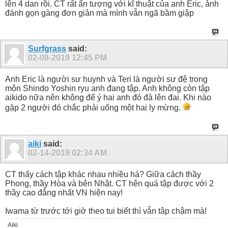
lên 4 dan rồi. CT rất ấn tượng với kĩ thuật của anh Eric, ảnh
đánh gọn gàng đơn giản mà mình vẫn ngã bầm giập
Surfgrass
said:
02-08-2019
12:45 PM
Anh Eric là người sư huynh và Teri là người sư đệ trong
môn Shindo Yoshin ryu anh đang tập. Anh không còn tập
aikido nữa nên không để ý hai anh đó đả lên đai. Khi nào
gặp 2 người đó chắc phải uống một hai ly mừng.
aiki
said:
02-14-2019
02:34 AM
CT thấy cách tập khác nhau nhiều há? Giữa cách thầy
Phong, thầy Hòa và bên Nhật. CT hên quá tập được với 2
thầy cao đẳng nhất VN hiện nay!
Iwama từ trước tới giờ theo tui biết thì vẫn tập chậm mà!
Aiki