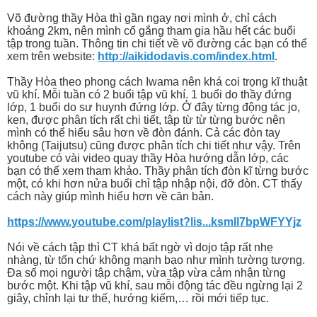
Võ đường thầy Hòa thì gần ngay nơi mình ở, chỉ cách
khoảng 2km, nên mình cố gắng tham gia hầu hết các buổi
tập trong tuần. Thông tin chi tiết về võ đường các bạn có thể
xem trên website:
http://aikidodavis.com/index.html
.
Thầy Hòa theo phong cách Iwama nên khá coi trọng kĩ thuật
vũ khí. Mỗi tuần có 2 buổi tập vũ khí. 1 buổi do thầy đứng
lớp, 1 buổi do sư huynh đứng lớp. Ở đây từng động tác jo,
ken, được phân tích rất chi tiết, tập từ từ từng bước nên
mình có thể hiểu sâu hơn về đòn đánh. Cả các đòn tay
không (Taijutsu) cũng được phân tích chi tiết như vậy. Trên
youtube có vài video quay thầy Hòa hướng dẫn lớp, các
bạn có thể xem tham khảo. Thầy phân tích đòn kĩ từng bước
một, có khi hơn nửa buổi chỉ tập nhập nội, đỡ đòn. CT thấy
cách này giúp mình hiểu hơn về căn bản.
https://www.youtube.com/playlist?lis...ksmIl7bpWFYYjz
Nói về cách tập thì CT khá bất ngờ vì dojo tập rất nhẹ
nhàng, từ tốn chứ không mạnh bạo như mình tường tượng.
Đa số mọi người tập chậm, vừa tập vừa cảm nhận từng
bước một. Khi tập vũ khí, sau mỗi động tác đều ngừng lại 2
giây, chỉnh lại tư thế, hướng kiếm,… rồi mới tiếp tục.