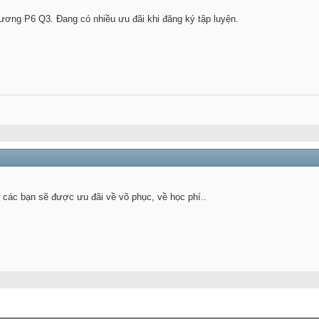
ơng P6 Q3. Đang có nhiều ưu đãi khi đăng ký tập luyện.
.
.
các bạn sẽ được ưu đãi về võ phục, về học phí..