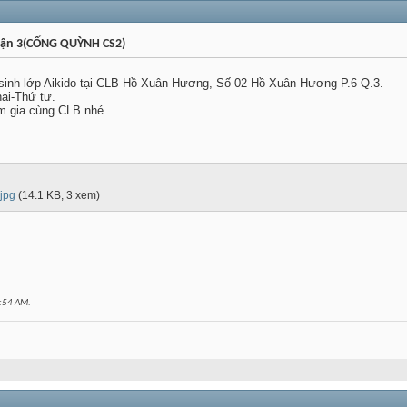
uận 3(CỐNG QUỲNH CS2)
 sinh lớp Aikido tại CLB Hồ Xuân Hương, Số 02 Hồ Xuân Hương P.6 Q.3.
hai-Thứ tư.
m gia cùng CLB nhé.
jpg‎
(14.1 KB, 3 xem)
:54 AM
.