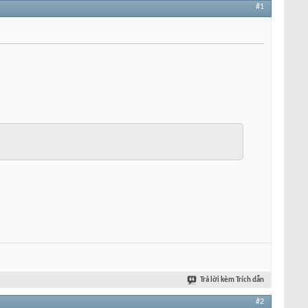
#1
Trả lời kèm Trích dẫn
#2