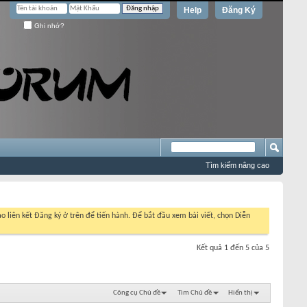
Help
Đăng Ký
Ghi nhớ?
Tìm kiếm nâng cao
o liên kết Đăng ký ở trên để tiến hành. Để bắt đầu xem bài viết, chọn Diễn
Kết quả 1 đến 5 của 5
Công cụ Chủ đề
Tìm Chủ đề
Hiển thị