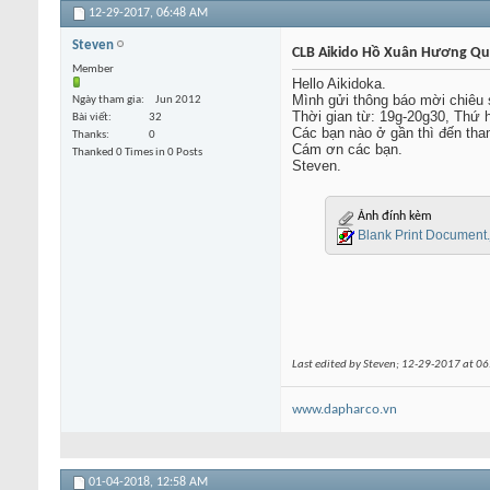
12-29-2017,
06:48 AM
Steven
CLB Aikido Hồ Xuân Hương Q
Member
Hello Aikidoka.
Mình gửi thông báo mời chiêu
Ngày tham gia
Jun 2012
Thời gian từ: 19g-20g30, Thứ 
Bài viết
32
Các bạn nào ở gần thì đến tha
Thanks
0
Cám ơn các bạn.
Thanked 0 Times in 0 Posts
Steven.
Ảnh đính kèm
Blank Print Document.
Last edited by Steven; 12-29-2017 at
06
www.dapharco.vn
01-04-2018,
12:58 AM