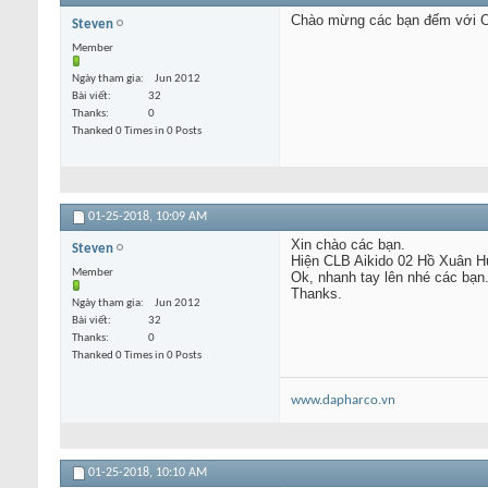
Chào mừng các bạn đếm với 
Steven
Member
Ngày tham gia
Jun 2012
Bài viết
32
Thanks
0
Thanked 0 Times in 0 Posts
01-25-2018,
10:09 AM
Xin chào các bạn.
Steven
Hiện CLB Aikido 02 Hồ Xuân Hư
Member
Ok, nhanh tay lên nhé các bạn
Thanks.
Ngày tham gia
Jun 2012
Bài viết
32
Thanks
0
Thanked 0 Times in 0 Posts
www.dapharco.vn
01-25-2018,
10:10 AM