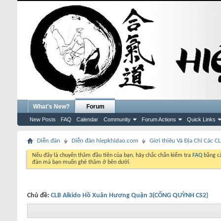
What's New?
Forum
New Posts
FAQ
Calendar
Community
Forum Actions
Quick Links
Diễn đàn
Diễn đàn hiepkhidao.com
Gíơi thiêu Và Địa Chỉ Các C
Nếu đây là chuyến thăm đầu tiên của bạn, hãy chắc chắn kiểm tra
FAQ
bằng cá
đàn mà bạn muốn ghé thăm ở bên dưới.
Chủ đề:
CLB Aikido Hồ Xuân Hương Quận 3(CỐNG QUỲNH CS2)