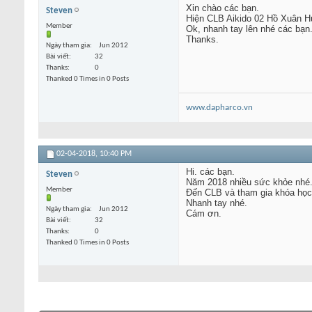
Xin chào các bạn.
Steven
Hiện CLB Aikido 02 Hồ Xuân Hư
Member
Ok, nhanh tay lên nhé các bạn
Thanks.
Ngày tham gia
Jun 2012
Bài viết
32
Thanks
0
Thanked 0 Times in 0 Posts
www.dapharco.vn
02-04-2018,
10:40 PM
Hi. các bạn.
Steven
Năm 2018 nhiều sức khỏe nhé
Member
Đến CLB và tham gia khóa học 
Nhanh tay nhé.
Ngày tham gia
Jun 2012
Cám ơn.
Bài viết
32
Thanks
0
Thanked 0 Times in 0 Posts