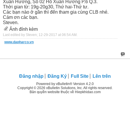
Xuân Hương, Số 02 Hồ Xuân Hương P.6 Q.3.
Thời gian từ: 19g-20g30, Thứ hai-Thứ tư.
Các bạn nào ở gần thì đến tham gia cùng CLB nhé.
Cám ơn các bạn.
Steven.
Ảnh đính kèm
Last edited by Steven; 12-29-2017 at
06:54 AM
.
www.dapharco.vn
Đăng nhập
Đăng Ký
Full Site
Lên trên
Powered by vBulletin® Version 4.2.0
Copyright © 2026 vBulletin Solutions, Inc. All rights reserved.
Bản quyền website thuộc về Hiepkhidao.com