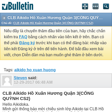
CLB Aikido Hồ Xuân Hương Quận 3(CỐNG QUỲNH CS2)
Chủ đề:
CLB Aikido Hồ Xuân Hương Quận 3(CỐNG QUỲNH CS2)
Nếu đây là chuyến thăm đầu tiên của bạn, hãy chắc chắn
kiểm tra
FAQ
bằng cách nhấn vào liên kết ở trên. Bạn có
thể phải
Đăng ký
trước khi bạn có thể đăng bài: nhấp vào
liên kết Đăng ký ở trên để tiến hành. Để bắt đầu xem bài
viết, chọn Diễn đàn mà bạn muốn ghé thăm ở bên dưới.
Tags:
aikido ho xuan huong
Steven
said:
12-29-2017
06:48 AM
CLB Aikido Hồ Xuân Hương Quận 3(CỐNG
QUỲNH CS2)
Hello Aikidoka.
Mình gửi thông báo mời chiêu sinh lớp Aikido tại CLB Hồ