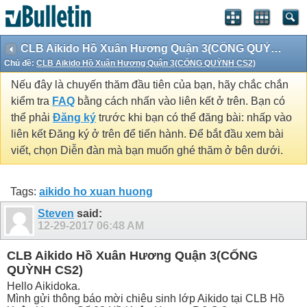
CLB Aikido Hồ Xuân Hương Quận 3(CỐNG QUỲNH CS2)
Chủ đề:
CLB Aikido Hồ Xuân Hương Quận 3(CỐNG QUỲNH CS2)
Nếu đây là chuyến thăm đầu tiên của bạn, hãy chắc chắn
kiểm tra
FAQ
bằng cách nhấn vào liên kết ở trên. Bạn có
thể phải
Đăng ký
trước khi bạn có thể đăng bài: nhấp vào
liên kết Đăng ký ở trên để tiến hành. Để bắt đầu xem bài
viết, chọn Diễn đàn mà bạn muốn ghé thăm ở bên dưới.
Tags:
aikido ho xuan huong
Steven
said:
12-29-2017
06:48 AM
CLB Aikido Hồ Xuân Hương Quận 3(CỐNG
QUỲNH CS2)
Hello Aikidoka.
Mình gửi thông báo mời chiêu sinh lớp Aikido tại CLB Hồ