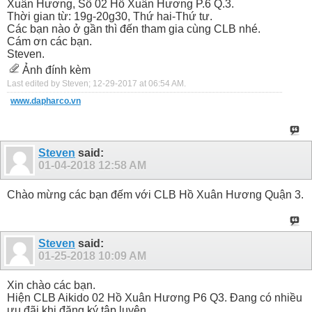
Xuân Hương, Số 02 Hồ Xuân Hương P.6 Q.3.
Thời gian từ: 19g-20g30, Thứ hai-Thứ tư.
Các bạn nào ở gần thì đến tham gia cùng CLB nhé.
Cám ơn các bạn.
Steven.
Ảnh đính kèm
Last edited by Steven; 12-29-2017 at
06:54 AM
.
www.dapharco.vn
Steven
said:
01-04-2018
12:58 AM
Chào mừng các bạn đếm với CLB Hồ Xuân Hương Quận 3.
Steven
said:
01-25-2018
10:09 AM
Xin chào các bạn.
Hiện CLB Aikido 02 Hồ Xuân Hương P6 Q3. Đang có nhiều
ưu đãi khi đăng ký tập luyện.