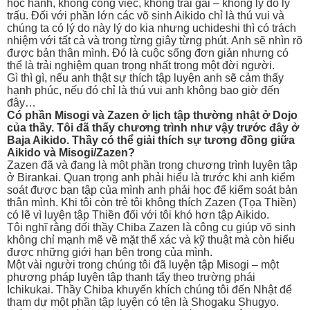
học hành, không công việc, không trai gái – không lý do lý
trấu. Đối với phần lớn các võ sinh Aikido chỉ là thú vui và
chúng ta có lý do này lý do kia nhưng uchideshi thì có trách
nhiệm với tất cả và trong từng giây từng phút. Anh sẽ nhìn rõ
được bản thân mình. Đó là cuộc sống đơn giản nhưng có
thể là trải nghiệm quan trọng nhất trong một đời người.
Gì thì gì, nếu anh thật sự thích tập luyện anh sẽ cảm thấy
hạnh phúc, nếu đó chỉ là thú vui anh không bao giờ đến
đây…
Có phần Misogi và Zazen ở lịch tập thường nhật ở Dojo
của thầy. Tôi đã thấy chương trình như vậy trước đây ở
Baja Aikido. Thầy có thể giải thích sự tương đồng giữa
Aikido và Misogi/Zazen?
Zazen đã và đang là một phần trong chương trình luyện tập
ở Birankai. Quan trọng anh phải hiểu là trước khi anh kiểm
soát được bạn tập của mình anh phải học để kiểm soát bản
thân mình. Khi tôi còn trẻ tôi không thích Zazen (Tọa Thiền)
có lẽ vì luyện tập Thiền đối với tôi khó hơn tập Aikido.
Tôi nghĩ rằng đối thầy Chiba Zazen là công cụ giúp võ sinh
không chỉ mạnh mẽ về mặt thể xác và kỹ thuật mà còn hiểu
được những giới hạn bên trong của mình.
Một vài người trong chúng tôi đã luyện tập Misogi – một
phương pháp luyện tập thanh tẩy theo trường phái
Ichikukai. Thầy Chiba khuyến khích chúng tôi đến Nhật để
tham dự một phần tập luyện có tên là Shogaku Shugyo.