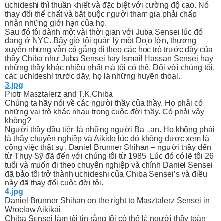
uchideshi thì thuần khiết và đặc biệt với cường độ cao. Nó
thay đổi thể chất và bắt buộc người tham gia phải chấp
nhận những giới hạn của họ.
Sau đó tôi dành một vài thời gian với Juba Sensei lúc đó
đang ở NYC. Bây giờ tôi quản lý một Dojo lớn, thường
xuyên nhưng vẫn cố gắng đi theo các học trò trước đây của
thầy Chiba như Juba Sensei hay Ismail Hassan Sensei hay
những thầy khác nhiều nhất mà tôi có thể. Đối với chúng tôi,
các uchideshi trước đây, họ là những huyền thoại.
3.jpg
Piotr Masztalerz and T.K.Chiba
Chúng ta hãy nói về các người thầy của thầy. Họ phải có
những vai trò khác nhau trong cuộc đời thầy. Có phải vậy
không?
Người thầy đầu tiên là những người Ba Lan. Họ không phải
là thầy chuyên nghiệp và Aikido lúc đó không được xem là
công việc thật sự. Daniel Brunner Shihan – người thầy đến
từ Thụy Sỹ đã đến với chúng tôi từ 1985. Lúc đó có lẽ tôi 26
tuổi và muốn đi theo chuyên nghiệp và chính Daniel Sensei
đã bảo tôi trở thành uchideshi của Chiba Sensei’s và điều
này đã thay đổi cuộc đời tôi.
4.jpg
Daniel Brunner Shihan on the right to Masztalerz Sensei in
Wrocław Aikikai
Chiba Sensei làm tôi tin rằng tôi có thể là người thầy toàn