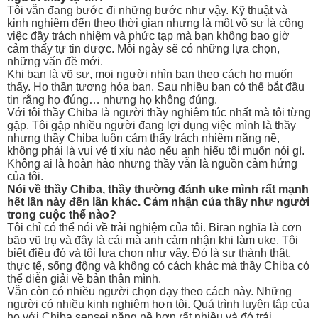
Tôi vẫn đang bước đi những bước như vậy. Kỹ thuật và
kinh nghiệm đến theo thời gian nhưng là một võ sư là công
việc đầy trách nhiệm và phức tạp mà bạn không bao giờ
cảm thấy tự tin được. Mỗi ngày sẽ có những lựa chọn,
những vấn đề mới.
Khi bạn là võ sư, mọi người nhìn bạn theo cách họ muốn
thấy. Ho thần tượng hóa bạn. Sau nhiều bạn có thể bắt đầu
tin rằng họ đúng… nhưng họ không đúng.
Với tôi thầy Chiba là người thầy nghiêm túc nhất mà tôi từng
gặp. Tôi gặp nhiều người đang lợi dụng việc mình là thầy
nhưng thầy Chiba luôn cảm thấy trách nhiệm nặng nề,
không phải là vui vẻ tí xíu nào nếu anh hiểu tôi muốn nói gì.
Không ai là hoàn hảo nhưng thầy vẫn là nguồn cảm hứng
của tôi.
Nói về thầy Chiba, thầy thường đánh uke mình rất mạnh
hết lần này đến lần khác. Cảm nhận của thầy như người
trong cuộc thế nào?
Tôi chỉ có thể nói về trải nghiệm của tôi. Biran nghĩa là cơn
bão vũ trụ và đây là cái mà anh cảm nhận khi làm uke. Tôi
biết điều đó và tôi lựa chọn như vậy. Đó là sự thành thật,
thực tế, sống động và không có cách khác mà thầy Chiba có
thể diễn giải về bản thân mình.
Vẫn còn có nhiều người chọn dạy theo cách này. Những
người có nhiều kinh nghiệm hơn tôi. Quá trình luyện tập của
họ với Chiba sensei nặng nề hơn rất nhiều và đó trải