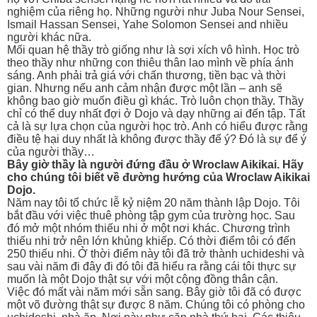
nghiệm của riêng họ. Những người như Juba Nour Sensei,
Ismail Hassan Sensei, Yahe Solomon Sensei and nhiều
người khác nữa.
Mối quan hệ thầy trò giống như là sợi xích vô hình. Học trò
theo thầy như những con thiêu thân lao mình về phía ánh
sáng. Anh phải trả giá với chấn thương, tiền bạc và thời
gian. Nhưng nếu anh cảm nhận được một lần – anh sẽ
không bao giờ muốn điều gì khác. Trò luôn chọn thầy. Thầy
chỉ có thể duy nhất đợi ở Dojo và dạy những ai đến tập. Tất
cả là sự lựa chọn của người học trò. Anh có hiểu được rằng
điều tệ hại duy nhất là không được thầy để ý? Đó là sự để ý
của người thầy…
Bây giờ thầy là người đứng đầu ở Wroclaw Aikikai. Hãy
cho chúng tôi biết về đường hướng của Wroclaw Aikikai
Dojo.
Năm nay tôi tổ chức lễ kỷ niệm 20 năm thành lập Dojo. Tôi
bắt đầu với việc thuê phòng tập gym của trường học. Sau
đó mở một nhóm thiếu nhi ở một nơi khác. Chương trình
thiếu nhi trở nên lớn khủng khiếp. Có thời điểm tôi có đến
250 thiếu nhi. Ở thời điểm này tôi đã trở thành uchideshi và
sau vài năm đi đây đi đó tôi đã hiểu ra rằng cái tôi thực sự
muốn là một Dojo thật sự với một cộng đồng thân cận.
Việc đó mất vài năm mới sẵn sang. Bây giờ tôi đã có được
một võ đường thật sự được 8 năm. Chúng tôi có phòng cho