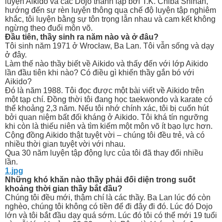
luyện Aikido và các Dojo thành lập bởi T.K. Chiba Shihan,
hướng đến sự rèn luyện thông qua chế độ luyện tập nghiêm
khắc, tôi luyện bằng sự tôn trọng lẫn nhau và cam kết không
ngừng theo đuổi môn võ.
Đầu tiên, thầy sinh ra năm nào và ở đâu?
Tôi sinh năm 1971 ở Wrocław, Ba Lan. Tôi vẫn sống và dạy
ở đây.
Làm thế nào thầy biết về Aikido và thấy đến với lớp Aikido
lần đầu tiên khi nào? Có điều gì khiến thầy gắn bó với
Aikido?
Đó là năm 1988. Tôi đọc được một bài viết về Aikido trên
một tạp chí. Đồng thời tôi đang học taekwondo và karate có
thể khoảng 2,3 năm. Nếu tôi nhớ chính xác, tôi bị cuốn hút
bởi quan niệm bất đối kháng ở Aikido. Tôi khá tín ngưỡng
khi còn là thiếu niên và tìm kiếm một môn võ ít bạo lực hơn.
Cộng đồng Aikido thật tuyệt vời – chúng tôi đều trẻ, và có
nhiều thời gian tuyệt vời với nhau.
Qua 30 năm luyện tập động lực của tôi đã thay đổi nhiều
lần.
1.jpg
Những khó khăn nào thầy phải đối diện trong suốt
khoảng thời gian thầy bắt đầu?
Chúng tôi đều mới, thậm chí là các thầy. Ba Lan lúc đó còn
nghèo, chúng tôi không có tiền để đi đây đi đó. Lúc đó Dojo
lớn và tôi bắt đầu dạy quá sớm. Lúc đó tôi có thể mới 19 tuổi