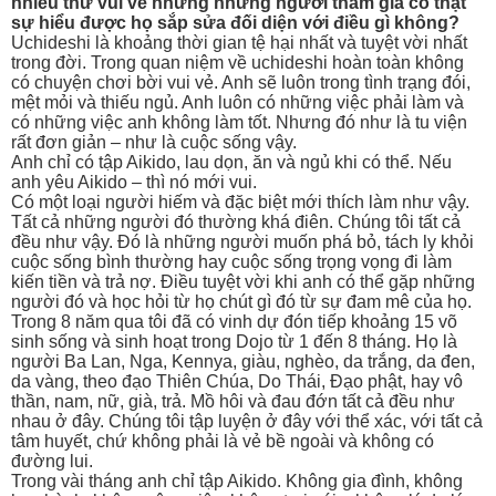
nhiều thứ vui vẻ nhưng những người tham gia có thật
sự hiểu được họ sắp sửa đối diện với điều gì không?
Uchideshi là khoảng thời gian tệ hại nhất và tuyệt vời nhất
trong đời. Trong quan niệm về uchideshi hoàn toàn không
có chuyện chơi bời vui vẻ. Anh sẽ luôn trong tình trạng đói,
mệt mỏi và thiếu ngủ. Anh luôn có những việc phải làm và
có những việc anh không làm tốt. Nhưng đó như là tu viện
rất đơn giản – như là cuộc sống vậy.
Anh chỉ có tập Aikido, lau dọn, ăn và ngủ khi có thể. Nếu
anh yêu Aikido – thì nó mới vui.
Có một loại người hiếm và đặc biệt mới thích làm như vậy.
Tất cả những người đó thường khá điên. Chúng tôi tất cả
đều như vậy. Đó là những người muốn phá bỏ, tách ly khỏi
cuộc sống bình thường hay cuộc sống trọng vọng đi làm
kiến tiền và trả nợ. Điều tuyệt vời khi anh có thể gặp những
người đó và học hỏi từ họ chút gì đó từ sự đam mê của họ.
Trong 8 năm qua tôi đã có vinh dự đón tiếp khoảng 15 võ
sinh sống và sinh hoạt trong Dojo từ 1 đến 8 tháng. Họ là
người Ba Lan, Nga, Kennya, giàu, nghèo, da trắng, da đen,
da vàng, theo đạo Thiên Chúa, Do Thái, Đạo phật, hay vô
thần, nam, nữ, già, trả. Mồ hôi và đau đớn tất cả đều như
nhau ở đây. Chúng tôi tập luyện ở đây với thể xác, với tất cả
tâm huyết, chứ không phải là vẻ bề ngoài và không có
đường lui.
Trong vài tháng anh chỉ tập Aikido. Không gia đình, không