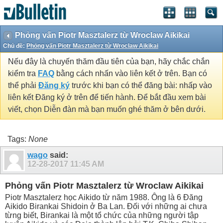
Phỏng vấn Piotr Masztalerz từ Wroclaw Aikikai
Chủ đề:
Phỏng vấn Piotr Masztalerz từ Wroclaw Aikikai
Nếu đây là chuyến thăm đầu tiên của bạn, hãy chắc chắn
kiểm tra
FAQ
bằng cách nhấn vào liên kết ở trên. Bạn có
thể phải
Đăng ký
trước khi bạn có thể đăng bài: nhấp vào
liên kết Đăng ký ở trên để tiến hành. Để bắt đầu xem bài
viết, chọn Diễn đàn mà bạn muốn ghé thăm ở bên dưới.
Tags:
None
wago
said:
12-28-2017
11:45 AM
Phỏng vấn Piotr Masztalerz từ Wroclaw Aikikai
Piotr Masztalerz học Aikido từ năm 1988. Ông là 6 Đăng
Aikido Birankai Shidoin ở Ba Lan. Đối với những ai chưa
từng biết, Birankai là một tổ chức của những người tập