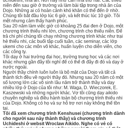
uchideshi, nhà ăn. Nơi này như căn nhà thứ hai. Các thiêu
niên đến sau giờ ở trường và làm bài tập trong nhà ăn của
Dojo. Những ai có hoàn cảnh khó khăn có thể đến ở nhờ.
Chúng tôi bắt đầu lớp lúc 6 giờ, và kết thúc lúc 10 giờ. Tôi
mệt nhưng cảm thấy hạnh phúc.
Sau 20 năm làm việc giờ có khoảng 25 đai đen ở Dojo, một
chương trình thiếu nhi lớn, chương trình cho thiếu niên. Để
trả chi phí chúng tôi chạy những chương trình khác như trại
hè thiếu nhi, các buổi tập cuối tuần, các seminar, các lớp
ukemi cho các môn võ khác, huấn luyện cho diễn viên, cho
các công ty.
Tôi dạy ở hai trường đại học, trường trung học và các nơi
khác nhưng gần đây tôi nghỉ để có thể đi đây đi đó và dạy ở
nước ngoài.
Người thầy chính luôn luôn là bộ mặt của Dojo và tất cả
thành tích đều về người thầy đó. Nhưng sau 20 năm có một
số lượng lớn các võ sinh lâu năm trở thành thầy và dạy
nhiều lớp ở Dojo của tôi như: M. Waga, D. Wieczorek, E.
Kaszewski và những người khác. Vợ tôi cũng dạy aikido
chuyên nghiệp và điều hành toàn bộ chương trình thiếu nhi
của Dojo. Không có họ và sự hỗ trợ nơi này không thể tồn
tại.
Tôi đã xem chương trình Kenshusei (chương trình dành
cho người sau này thành thầy) và chương trình
Uchideshi ở websit Wroclaw Aikido. Nghe có vẻ có