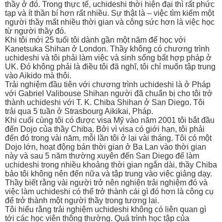
thầy ở đó. Trong thực tế, uchideshi thời hiện đại thì rất phức
tạp và ít thần bí hơn rất nhiều. Sự thật là – việc tìm kiếm một
người thầy mất nhiều thời gian và công sức hơn là việc học
từ người thầy đó.
Khi tôi mới 25 tuổi tôi dành gần một năm để học với
Kanetsuka Shihan ở London. Thầy không có chương trình
uchideshi và tôi phải làm việc và sinh sống bất hợp pháp ở
UK. Đó không phải là điều tôi đã nghĩ, tôi chỉ muốn tập trung
vào Aikido mà thôi.
Trải nghiệm đầu tiên với chương trình uchideshi là ở Pháp
với Gabriel Valibouse Shihan người đã chuẩn bị cho tôi trở
thành uchideshi với T. K. Chiba Shihan ở San Diego. Tôi
trải qua 5 tuần ở Strasbourg Aikikai, Pháp.
Khi cuối cùng tôi có được visa Mỹ vào năm 2001 tôi bắt đầu
đến Dojo của thầy Chiba. Bởi vì visa có giới hạn, tôi phải
đến đó trong vài năm, mỗi lần tôi ở lại vài tháng. Tôi có một
Dojo lớn, hoạt động bán thời gian ở Ba Lan vào thời gian
này và sau 5 năm thường xuyên đến San Diego để làm
uchideshi trong nhiều khoảng thời gian ngắn dài, thầy Chiba
bảo tôi không nên đến nữa và tập trung vào việc giảng dạy.
Thầy biết rằng vài người trở nên nghiện trải nghiệm đó và
việc làm uchideshi có thể trở thành cái gì đó hơn là công cụ
để trở thành một người thầy trong tương lai.
Tôi hiểu rằng trải nghiệm uchideshi không có liên quan gì
tới các học viên thông thường. Quá trình học tập của