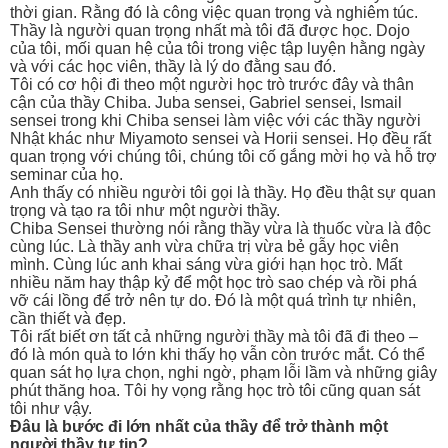
thời gian. Rằng đó là công việc quan trọng và nghiêm túc.
Thầy là người quan trọng nhất mà tôi đã được học. Dojo
của tôi, mối quan hệ của tôi trong việc tập luyện hằng ngày
và với các học viên, thầy là lý do đằng sau đó.
Tôi có cơ hội đi theo một người học trò trước đây và thân
cận của thầy Chiba. Juba sensei, Gabriel sensei, Ismail
sensei trong khi Chiba sensei làm việc với các thầy người
Nhật khác như Miyamoto sensei và Horii sensei. Họ đều rất
quan trọng với chúng tôi, chúng tôi cố gắng mời họ và hỗ trợ
seminar của họ.
Anh thấy có nhiều người tôi gọi là thầy. Họ đều thật sự quan
trọng và tạo ra tôi như một người thầy.
Chiba Sensei thường nói rằng thầy vừa là thuốc vừa là độc
cùng lúc. Là thầy anh vừa chữa trị vừa bẻ gẫy học viên
mình. Cùng lúc anh khai sáng vừa giới hạn học trò. Mất
nhiều năm hay thập kỷ để một học trò sao chép và rồi phá
vỡ cái lồng để trở nên tự do. Đó là một quá trình tự nhiên,
cần thiết và đẹp.
Tôi rất biết ơn tất cả những người thầy mà tôi đã đi theo –
đó là món quà to lớn khi thấy họ vẫn còn trước mắt. Có thể
quan sát họ lựa chọn, nghi ngờ, phạm lỗi lầm và những giây
phút thăng hoa. Tôi hy vọng rằng học trò tôi cũng quan sát
tôi như vậy.
Đâu là bước đi lớn nhất của thầy để trở thành một
người thầy tự tin?