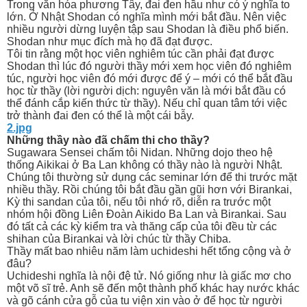
Trong văn hóa phương Tây, đai đen hầu như có ý nghĩa to
lớn. Ở Nhật Shodan có nghĩa mình mới bắt đầu. Nên việc
nhiều người dừng luyện tập sau Shodan là điều phổ biến.
Shodan như mục đích mà họ đã đạt được.
Tôi tin rằng một học viên nghiêm túc cần phải đạt được
Shodan thì lúc đó người thầy mới xem học viên đó nghiêm
túc, người học viên đó mới được để ý – mới có thể bắt đầu
học từ thầy (lời người dịch: nguyên văn là mới bắt đầu có
thể đánh cắp kiến thức từ thầy). Nếu chỉ quan tâm tới việc
trở thành đai đen có thể là một cái bẫy.
2.jpg
Những thầy nào đã chấm thi cho thầy?
Sugawara Sensei chấm tôi Nidan. Những dojo theo hệ
thống Aikikai ở Ba Lan không có thầy nào là người Nhật.
Chúng tôi thường sử dụng các seminar lớn để thi trước mặt
nhiều thầy. Rồi chúng tôi bắt đầu gần gũi hơn với Birankai,
Kỳ thi sandan của tôi, nếu tôi nhớ rõ, diễn ra trước một
nhóm hội đồng Liên Đoàn Aikido Ba Lan và Birankai. Sau
đó tất cả các kỳ kiểm tra và thăng cấp của tôi đều từ các
shihan của Birankai và lời chúc từ thầy Chiba.
Thầy mất bao nhiêu năm làm uchideshi hết tổng cộng và ở
đâu?
Uchideshi nghĩa là nội đệ tử. Nó giống như là giấc mơ cho
một võ sĩ trẻ. Anh sẽ đến một thành phố khác hay nước khác
và gõ cánh cửa gỗ của tu viện xin vào ở để học từ người