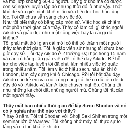
và mỗi lớp khoảng 60-80 người. Bây giờ khó mà có được
con số người luyện tập đó nhưng thời đó là như vậy. Thật
khó để vừa giữ mình khiêm tốn vừa liên tục học hỏi cùng
lúc. Tôi đã chưa sẵn sàng cho việc đó.
Như tôi biết thầy có bằng cấp môn sử. Việc học sẽ chiếm
một phần thời gian của thầy. Thầy có làm cái gì khác ngoài
Aikido và giáo dục như một công việc hay là cái gì đó
không?
Tôi phải mất thời gian dài mới có thể trở thành một người
thầy toàn thời gian. Tôi là giáo viên sử nhưng tôi chưa bao
giờ dạy sử. Tôi dạy Aikido ở 2 trường Đại học trong 15 năm
và cần có bằng cấp giáo viên để có thể dạy Aikido. Để hỗ
trợ cho việc tập luyện tôi đã phải làm nhiều việc kỳ quặc
trong nhiều năm. Tôi làm việc ở hiệu sách, nấu ăn khi ở
London, làm xây dựng khi ở Chicago. Rồi tôi bắt đầu dạy
Aikido cho trẻ em và cuối cùng cũng có thể có đủ tiền để đi
đây đó với Aikido và làm Aikido chuyên nghiệp. Chúng tôi
như những kẻ chột dắt những người mù. Chúng tôi rất cần
một người thầy.
Thầy mất bao nhiêu thời gian để lấy được Shodan và nó
có ý nghĩa như thế nào với thầy?
7 hay 8 năm. Tôi thi Shodan với Shoji Seki Shihan trong một
seminar lớn ở Warsaw. Tôi không nhớ mấy, tôi thực sự lo
lắng và có thể khá tệ khi đó.