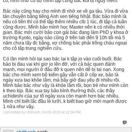
cô, hình như cô sợ mình tập cùng bác kia bị nguy hiểm.
Bác này cũng hay cho mình đi nhờ xe về ga tàu. Vừa đi vừa
tán chuyện bằng tiếng Anh xen tiếng Nhật. Bác bảo mình là
nếu có tiền thì có thể tập thêm nhiều clb 1 lúc, đi tập cả tuần
cũng được. Mình bảo mình học Master nên k có nhiều thời
gian. Bác mới cười bảo con gái bác đang làm PhD y khoa ở
trường Kyoto, ngày nào cũng ở trên lab đến 9 10h tối mà 5
năm chưa lấy đc bằng, vợ chồng bác phải trông cháu ngoại
cho cô tập trung nghiên cứu.
Có lần mình hỏi tại sao bác lại k tập jo vào cuối buổi. Bác
bảo bị đau vai khi giơ jo lên đỡ, với cả bác quen đánh
mạnh, mọi người ở đâu đỡ k quen nên dễ bị tai nạn. Xong
bác cho mình xem bộ kiếm gậy vẫn cất ở cốp xe, bảo là
ngày xưa tao khỏe lắm, mà bây giờ đau yếu đi nhiều rồi.
Mình bảo bác như vậy là khỏe lắm rồi, bọn trẻ như mình còn
k theo kịp. Bác xua tay bảo bình thường thôi, các thầy
uchideshi của sư tổ ngày xưa còn mạnh hơn bác nhiều.
Mình chỉ biết lắc đầu lè lưỡi, k biết bao giờ mới mạnh được
1 nửa như vậy.
Last edited by chithanh; 03-03-2019 at
12:36 PM
.