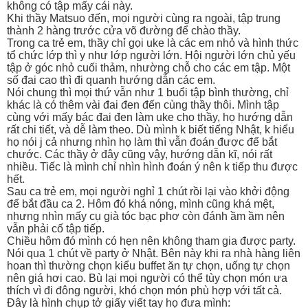
không có tập mấy cái này.
Khi thầy Matsuo đến, mọi người cùng ra ngoài, tập trung
thành 2 hàng trước cửa võ đường để chào thầy.
Trong ca trẻ em, thầy chỉ gọi uke là các em nhỏ và hình thức
tổ chức lớp thì y như lớp người lớn. Hội người lớn chủ yếu
tập ở góc nhỏ cuối thảm, nhường chỗ cho các em tập. Một
số đai cao thì đi quanh hướng dẫn các em.
Nói chung thì mọi thứ vẫn như 1 buổi tập bình thường, chỉ
khác là có thêm vài đai đen đến cùng thầy thôi. Mình tập
cùng với mấy bác đai đen làm uke cho thầy, họ hướng dẫn
rất chi tiết, và dễ làm theo. Dù mình k biết tiếng Nhật, k hiểu
họ nói j cả nhưng nhìn họ làm thì vẫn đoán được để bắt
chước. Các thầy ở đây cũng vậy, hướng dẫn kĩ, nói rất
nhiều. Tiếc là mình chỉ nhìn hình đoán ý nên k tiếp thu được
hết.
Sau ca trẻ em, mọi người nghỉ 1 chút rồi lại vào khởi động
để bắt đầu ca 2. Hôm đó khá nóng, mình cũng khá mệt,
nhưng nhìn mấy cụ già tóc bạc phơ còn đánh ầm ầm nên
vẫn phải cố tập tiếp.
Chiều hôm đó mình có hẹn nên không tham gia được party.
Nói qua 1 chút về party ở Nhật. Bên này khi ra nhà hàng liên
hoan thì thường chọn kiểu buffet ăn tự chọn, uống tự chọn
nên giá hơi cao. Bù lại mọi người có thể tùy chọn món ưa
thích vì đi đông người, khó chọn món phù hợp với tất cả.
Đây là hình chụp tở giấy viết tay họ đưa mình: