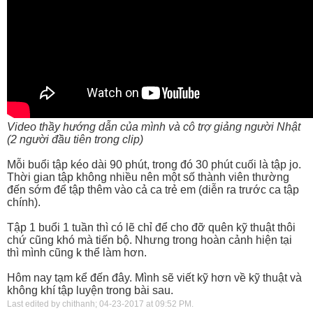
Video thầy hướng dẫn của mình và cô trợ giảng người Nhật
(2 người đầu tiên trong clip)
Mỗi buổi tập kéo dài 90 phút, trong đó 30 phút cuối là tập jo.
Thời gian tập không nhiều nên một số thành viên thường
đến sớm để tập thêm vào cả ca trẻ em (diễn ra trước ca tập
chính).
Tập 1 buổi 1 tuần thì có lẽ chỉ để cho đỡ quên kỹ thuật thôi
chứ cũng khó mà tiến bộ. Nhưng trong hoàn cảnh hiện tại
thì mình cũng k thể làm hơn.
Hôm nay tạm kể đến đây. Mình sẽ viết kỹ hơn về kỹ thuật và
không khí tập luyện trong bài sau.
Last edited by chithanh; 04-23-2017 at
09:52 PM
.