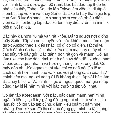
với mình là tập được gần 60 năm. Bác bắt đầu tập theo hệ
phái của thầy Tohei. Sau đó lên Tokyo làm việc thì đi tập ở
Hombu, tập vũ khí với thầy Saito. Bác kể là hay tham gia lớp
của Sư tổ lúc 6h sáng. Lớp sáng sớm còn có nhiều diễn
viên ca sĩ nổi tiếng tập. Bác kể tên mấy diễn viên mà mình k
biết ai với ai cả.
Bác này đã hơn 70 mà vẫn rất khỏe. Dáng người hơi giống
thầy Saito. Tập và nói chuyện với bác khiến mình cảm nhận
được Aikido theo 1 kiểu khác, có gì đó cổ điển, rất thú vị.
Cách đánh của bác là k phải kiểu mềm mại bay nhảy như
các thầy trẻ bây giờ. Bác đánh đòn rất gọn và mạnh. Có lần
làm uke cho bác đòn Irimi, mình đã suýt đập đầu xuống thảm
vì bác xoay quá nhanh và hướng thẳng lực xuống đất. Còn
mấy đòn như Kotegaeshi thì uke chỉ có ngã nổ. Có lẽ tại
cách đánh hơi mạnh bạo và khác với phong cách của HLV
chính nên mọi người trong CLB không thích tập với bác lắm.
Bác hay bị lẻ ra. Và mình – người ngoại quốc mới gia nhập
cũng hay bị lẻ nên mình với bác thường tập với nhau.
Có lần tập Kotegaeshi với bác, bác đánh mạnh nên mình
ngã nổ liên tục, cô trợ giảng đứng ngoài nhìn có vẻ k thích
lắm, rồi cô xin vào tập cùng, đánh kiểu chậm chậm nhẹ
nhàng. Đòn kế sau đó thì cô chủ động gọi mình ra tập cùng