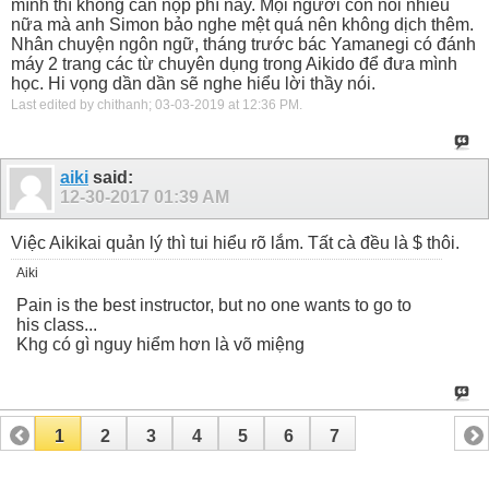
mình thì không cần nộp phí này. Mọi người còn nói nhiều
nữa mà anh Simon bảo nghe mệt quá nên không dịch thêm.
Nhân chuyện ngôn ngữ, tháng trước bác Yamanegi có đánh
máy 2 trang các từ chuyên dụng trong Aikido để đưa mình
học. Hi vọng dần dần sẽ nghe hiểu lời thầy nói.
Last edited by chithanh; 03-03-2019 at
12:36 PM
.
aiki
said:
12-30-2017
01:39 AM
Việc Aikikai quản lý thì tui hiểu rõ lắm. Tất cà đều là $ thôi.
Aiki
Pain is the best instructor, but no one wants to go to
his class...
Khg có gì nguy hiểm hơn là võ miệng
1
2
3
4
5
6
7