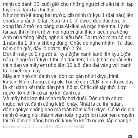
mình có dành 30' cuối giờ cho những người chuẩn bị thi tập
luyện và làm bài thi thử.
Như mình kể trong bài trước, clb mình từ kyu 1 (đai nâu) lên
shodan phải thi 2 lần. Sau lần 1 thì được đeo đai đen, thi
xong lần 2 mới có bằng của Aikikai và mặc hakama. Lý do
tại sao thì mình k rõ vì mọi người giải thích kiểu nửa tiếng
Anh nửa tiếng Nhật, nghe k hiểu hết. Bài trước mình có nói
1 năm thi 1 lấn là không đúng. Chắc do nghe nhầm. Từ đầu
năm đến giờ, đây là đợt thi thứ 2 rồi.
Đợt thi này có 2 người từ kyu 2(đai xanh lam) lên kyu 1(đai
nâu), 2 người từ kyu 1 thi lên đai đen, 1 cụ (chắc ngoài 60t)
thi nidan và mấy em nhỏ tầm 10 tuổi đeo đai vàng với xanh
lá, k biết kyu mấy.
Mấy em nhỏ chỉ đánh vài đòn cơ bản như ikkyo, irimi,
kaiten. Nhìn chung cũng ok. Tụi trẻ con CLB mình được dạy
là khi đánh kết thúc đòn phải hô to. Chắc để tập thở. Lớp
người lớn thì k có ai hô khi đánh cả.
Về mấy bác lớn thì mình thấy hơi đuối. Đòn đánh chưa
thuộc hết và đánh cũng k trôi chảy. Nhất là cụ thi nidan,
đánh gokyo chống dao mà toàn nắm kiểu ikkyo. Có lẽ do clb
mình ở vùng núi, thành viên toàn người lớn tuổi nên chuyện
thi cử làm dễ dàng hơn để khuyến khích người tập chăng?
Last edited by chithanh; 10-09-2017 at
09:53 AM
.