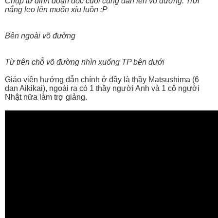
Chụp từ đỉnh đoạn dốc cuối cùng dẫn lên võ đường. Trời
nắng leo lên muốn xỉu luôn :P
Bên ngoài võ đường
Từ trên chỗ võ đường nhìn xuống TP bên dưới
Giáo viên hướng dẫn chính ở đây là thầy Matsushima (6
dan Aikikai), ngoài ra có 1 thầy người Anh và 1 cô người
Nhật nữa làm trợ giảng.