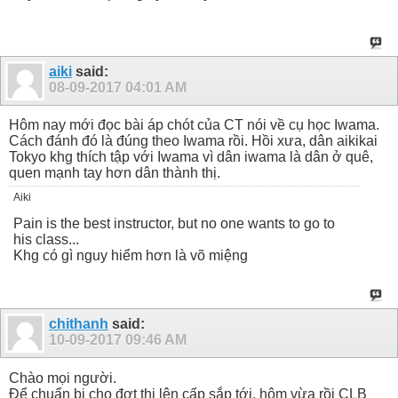
aiki
said:
08-09-2017
04:01 AM
Hôm nay mới đọc bài áp chót của CT nói về cụ học Iwama.
Cách đánh đó là đúng theo Iwama rồi. Hồi xưa, dân aikikai
Tokyo khg thích tập với Iwama vì dân iwama là dân ở quê,
quen mạnh tay hơn dân thành thị.
Aiki
Pain is the best instructor, but no one wants to go to
his class...
Khg có gì nguy hiểm hơn là võ miệng
chithanh
said:
10-09-2017
09:46 AM
Chào mọi người.
Để chuẩn bị cho đợt thi lên cấp sắp tới, hôm vừa rồi CLB