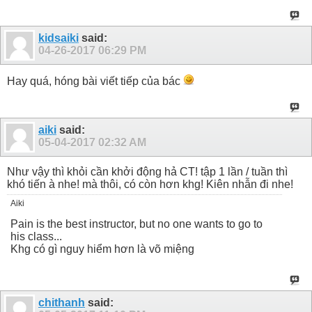
kidsaiki
said:
04-26-2017
06:29 PM
Hay quá, hóng bài viết tiếp của bác
aiki
said:
05-04-2017
02:32 AM
Như vậy thì khỏi cần khởi động hả CT! tập 1 lần / tuần thì
khó tiến à nhe! mà thôi, có còn hơn khg! Kiên nhẫn đi nhe!
Aiki
Pain is the best instructor, but no one wants to go to
his class...
Khg có gì nguy hiểm hơn là võ miệng
chithanh
said: