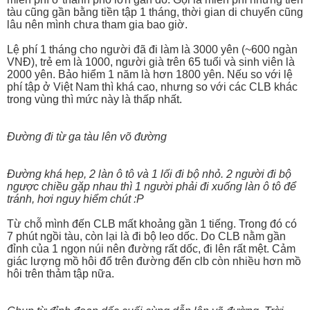
tàu cũng gần bằng tiền tập 1 tháng, thời gian di chuyển cũng
lâu nên mình chưa tham gia bao giờ.
Lệ phí 1 tháng cho người đã đi làm là 3000 yên (~600 ngàn
VNĐ), trẻ em là 1000, người già trên 65 tuổi và sinh viên là
2000 yên. Bảo hiểm 1 năm là hơn 1800 yên. Nếu so với lệ
phí tập ở Việt Nam thì khá cao, nhưng so với các CLB khác
trong vùng thì mức này là thấp nhất.
Đường đi từ ga tàu lên võ đường
Đường khá hẹp, 2 làn ô tô và 1 lối đi bộ nhỏ. 2 người đi bộ
ngược chiều gặp nhau thì 1 người phải đi xuống làn ô tô để
tránh, hơi nguy hiểm chút :P
Từ chỗ mình đến CLB mất khoảng gần 1 tiếng. Trong đó có
7 phút ngồi tàu, còn lại là đi bộ leo dốc. Do CLB nằm gần
đỉnh của 1 ngọn núi nên đường rất dốc, đi lên rất mệt. Cảm
giác lượng mồ hôi đổ trên đường đến clb còn nhiều hơn mồ
hôi trên thảm tập nữa.