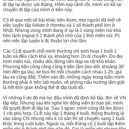
đi tập lại được vài tháng. Hôm nay rảnh rỗi, mình xin kể lại
chuyện đi tập của mình ở bên này.
Có lẽ qua một số bài khác trên 4rum, mọi người đã biết về
việc luyện tập Aikido ở Hombu và 1 số thành phố lớn ở
Nhật. Nhưng vùng mình đang ở lại là 1 vùng miền núi khá
hẻo lánh (ngoại ô 1 thành phố nhỏ của 1 tỉnh miền núi :P)
nên việc tập luyện k đc thuận lợi cho lắm.
Các CLB quanh chỗ mình thưởng chỉ sinh hoạt 1 buổi 1
tuần và đều cách khá xa, khoảng hơn 1h di chuyển. Do địa
hình miền núi, nhiều dốc đứng nên đạp xe rất khó khăn.
Phương tiện công cộng cũng k tiện lắm (leo dốc khoảng 30’
mới đến ga tàu, xe bus thì mỗi chuyến cách nhau 1-2h, giá
tàu xe cũng đắt). Thêm vào đó, những ngày trong tuần mình
thường phải ở trên lab muộn, về phòng nấu nướng tắm giặt
là hết thời gian không thể đi tập buổi tối.
Vì những lí do đó mà lúc đầu mình đã định bỏ tập, đợi về VN
tập tiếp. Nhưng sau khi nghe lời động viên từ bạn bè, mình
đã quyết định đi tập lại. Sau 1 tgian, mình cũng đã tìm được
1 clb phù hợp. CLB này tập 1 tháng 4 buổi, thông thường là
vào sáng CN nhưng nếu k có sân thì sẽ chuyển sang 1 buổi
khác trong cuối tuần. Ngoài ra, mỗi tháng có 1 buổi tập thêm
miễn phí ở thành phố lớn gần đó. Gọi là miễn phí nhưng tiền