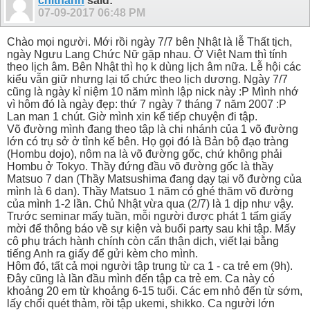
chithanh
said:
07-09-2017
06:48 PM
Chào mọi người. Mới rồi ngày 7/7 bên Nhật là lễ Thất tịch,
ngày Ngưu Lang Chức Nữ gặp nhau. Ở Việt Nam thì tính
theo lịch âm. Bên Nhật thì họ k dùng lịch âm nữa. Lễ hội các
kiểu vẫn giữ nhưng lại tổ chức theo lịch dương. Ngày 7/7
cũng là ngày kỉ niệm 10 năm mình lập nick này :P Mình nhớ
vì hôm đó là ngày đẹp: thứ 7 ngày 7 tháng 7 năm 2007 :P
Lan man 1 chút. Giờ mình xin kể tiếp chuyện đi tập.
Võ đường mình đang theo tập là chi nhánh của 1 võ đường
lớn có trụ sở ở tỉnh kế bên. Họ gọi đó là Bản bộ đạo tràng
(Hombu dojo), nôm na là võ đường gốc, chứ không phải
Hombu ở Tokyo. Thầy đứng đầu võ đường gốc là thầy
Matsuo 7 dan (Thầy Matsushima đang dạy tại võ đường của
mình là 6 dan). Thầy Matsuo 1 năm có ghé thăm võ đường
của mình 1-2 lần. Chủ Nhật vừa qua (2/7) là 1 dịp như vậy.
Trước seminar mấy tuần, mỗi người được phát 1 tấm giấy
mời để thông báo về sự kiện và buổi party sau khi tập. Mấy
cô phụ trách hành chính còn cẩn thận dịch, viết lại bằng
tiếng Anh ra giấy để gửi kèm cho mình.
Hôm đó, tất cả mọi người tập trung từ ca 1 - ca trẻ em (9h).
Đây cũng là lần đầu mình đến tập ca trẻ em. Ca này có
khoảng 20 em từ khoảng 6-15 tuổi. Các em nhỏ đến từ sớm,
lấy chổi quét thảm, rồi tập ukemi, shikko. Ca người lớn