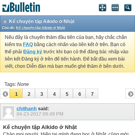
Kể chuyện tập Aikido ở Nhật
Chủ đề:
Kể chuyện tập Aikido ở Nhật
Nếu đây là chuyến thăm đầu tiên của bạn, hãy chắc chắn
kiểm tra
FAQ
bằng cách nhấn vào liên kết ở trên. Bạn có
thể phải
Đăng ký
trước khi bạn có thể đăng bài: nhấp vào
liên kết Đăng ký ở trên để tiến hành. Để bắt đầu xem bài
viết, chọn Diễn đàn mà bạn muốn ghé thăm ở bên dưới.
Tags:
None
1
2
3
4
5
6
7
chithanh
said:
04-23-2017
09:49 PM
Kể chuyện tập Aikido ở Nhật
Chào mọi người. Hiện tại mình đang học ở Nhật, cũng mới