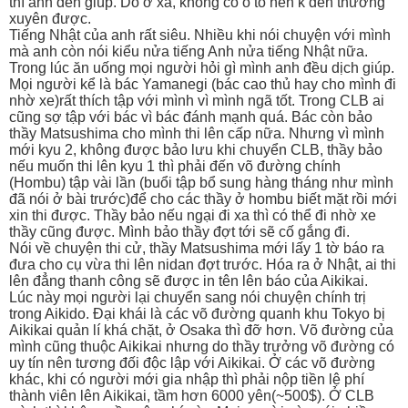
thì anh đến giúp. Do ở xa, không có ô tô nên k đến thường
xuyên được.
Tiếng Nhật của anh rất siêu. Nhiều khi nói chuyện với mình
mà anh còn nói kiểu nửa tiếng Anh nửa tiếng Nhật nữa.
Trong lúc ăn uống mọi người hỏi gì mình anh đều dịch giúp.
Mọi người kể là bác Yamanegi (bác cao thủ hay cho mình đi
nhờ xe)rất thích tập với mình vì mình ngã tốt. Trong CLB ai
cũng sợ tập với bác vì bác đánh mạnh quá. Bác còn bảo
thầy Matsushima cho mình thi lên cấp nữa. Nhưng vì mình
mới kyu 2, không được bảo lưu khi chuyển CLB, thầy bảo
nếu muốn thi lên kyu 1 thì phải đến võ đường chính
(Hombu) tập vài lần (buổi tập bổ sung hàng tháng như mình
đã nói ở bài trước)để cho các thầy ở hombu biết mặt rồi mới
xin thi được. Thầy bảo nếu ngại đi xa thì có thể đi nhờ xe
thầy cũng được. Mình bảo thầy đợt tới sẽ cố gắng đi.
Nói về chuyện thi cử, thầy Matsushima mới lấy 1 tờ báo ra
đưa cho cụ vừa thi lên nidan đợt trước. Hóa ra ở Nhật, ai thi
lên đẳng thanh công sẽ được in tên lên báo của Aikikai.
Lúc này mọi người lại chuyển sang nói chuyện chính trị
trong Aikido. Đại khái là các võ đường quanh khu Tokyo bị
Aikikai quản lí khá chặt, ở Osaka thì đỡ hơn. Võ đường của
mình cũng thuộc Aikikai nhưng do thầy trưởng võ đường có
uy tín nên tương đối độc lập với Aikikai. Ở các võ đường
khác, khi có người mới gia nhập thì phải nộp tiền lệ phí
thành viên lên Aikikai, tầm hơn 6000 yên(~500$). Ở CLB