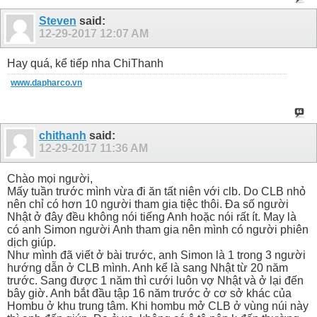
Steven
said:
12-29-2017
12:07 AM
Hay quá, kể tiếp nha ChiThanh
www.dapharco.vn
chithanh
said:
12-29-2017
11:36 AM
Chào mọi người,
Mấy tuần trước mình vừa đi ăn tất niên với clb. Do CLB nhỏ
nên chỉ có hơn 10 người tham gia tiệc thôi. Đa số người
Nhật ở đây đều không nói tiếng Anh hoặc nói rất ít. May là
có anh Simon người Anh tham gia nên mình có người phiên
dịch giúp.
Như mình đã viết ở bài trước, anh Simon là 1 trong 3 người
hướng dẫn ở CLB mình. Anh kể là sang Nhật từ 20 năm
trước. Sang được 1 năm thì cưới luôn vợ Nhật và ở lại đến
bây giờ. Anh bắt đầu tập 16 năm trước ở cơ sở khác của
Hombu ở khu trung tâm. Khi hombu mở CLB ở vùng núi này