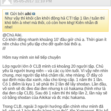
05-05-2017
11:10 PM
Gửi bởi
aiki
Như vậy thì khỏi cần khởi động hả CT! tập 1 lần / tuần thì
khó tiến à nhe! mà thôi, có còn hơn khg! Kiên nhẫn đi
nhe!
@Chú Aiki.
Có khởi động nhanh khoảng 10’ đầu giờ chú ạ. Thời gian ít
nên cháu chủ yếu tập cho đỡ quên bài thôi ạ.
///
Hôm nay mình xin kể tiếp chuyện
Lớp người lớn ở CLB mình có khoảng 20 người tập. Chủ
yếu là người trung niên – và các cụ lớn tuổi. Vì vậy nên nhìn
chung, mọi người tập khá chậm rãi, nhẹ nhàng. Ở đây có
qui định màu đai xanh, nâu cho từng cấp. 1 năm thi 1 lần.
Có 1 điểm là kyu 1 sẽ phải thi 2 lần để lấy shodan. Lần đầu,
võ sinh sẽ đc đeo đai đen nhưng k có hakama (hình như là
đai đen cấp CLB). Sau đó 1 năm thì thi tiếp lần 2, lần này sẽ
có bằng shodan của Aikikai và đc mặc hakama.
Trong CLB, ngoài 3 người hướng dẫn chính như mình đã
kể, còn có 1 bác thuộc hàng “cao thủ”, tên Yamanegi. Bác kể