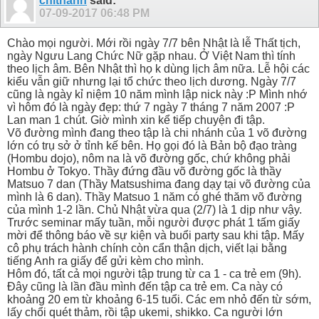
chithanh
said:
07-09-2017
06:48 PM
Chào mọi người. Mới rồi ngày 7/7 bên Nhật là lễ Thất tịch,
ngày Ngưu Lang Chức Nữ gặp nhau. Ở Việt Nam thì tính
theo lịch âm. Bên Nhật thì họ k dùng lịch âm nữa. Lễ hội các
kiểu vẫn giữ nhưng lại tổ chức theo lịch dương. Ngày 7/7
cũng là ngày kỉ niệm 10 năm mình lập nick này :P Mình nhớ
vì hôm đó là ngày đẹp: thứ 7 ngày 7 tháng 7 năm 2007 :P
Lan man 1 chút. Giờ mình xin kể tiếp chuyện đi tập.
Võ đường mình đang theo tập là chi nhánh của 1 võ đường
lớn có trụ sở ở tỉnh kế bên. Họ gọi đó là Bản bộ đạo tràng
(Hombu dojo), nôm na là võ đường gốc, chứ không phải
Hombu ở Tokyo. Thầy đứng đầu võ đường gốc là thầy
Matsuo 7 dan (Thầy Matsushima đang dạy tại võ đường của
mình là 6 dan). Thầy Matsuo 1 năm có ghé thăm võ đường
của mình 1-2 lần. Chủ Nhật vừa qua (2/7) là 1 dịp như vậy.
Trước seminar mấy tuần, mỗi người được phát 1 tấm giấy
mời để thông báo về sự kiện và buổi party sau khi tập. Mấy
cô phụ trách hành chính còn cẩn thận dịch, viết lại bằng
tiếng Anh ra giấy để gửi kèm cho mình.
Hôm đó, tất cả mọi người tập trung từ ca 1 - ca trẻ em (9h).
Đây cũng là lần đầu mình đến tập ca trẻ em. Ca này có
khoảng 20 em từ khoảng 6-15 tuổi. Các em nhỏ đến từ sớm,
lấy chổi quét thảm, rồi tập ukemi, shikko. Ca người lớn