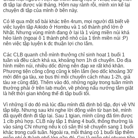
đi tập lại được vài tháng. Hôm nay rảnh rỗi, mình xin kể lại
chuyện đi tập của mình ở bên này.
Có lẽ qua một số bài khác trên 4rum, mọi người đã biết về
việc luyện tập Aikido ở Hombu và 1 số thành phố lớn ở
Nhật. Nhưng vùng mình đang ở lại là 1 vùng miền núi khá
hẻo lánh (ngoại ô 1 thành phố nhỏ của 1 tỉnh miền núi :P)
nên việc tập luyện k đc thuận lợi cho lắm.
Các CLB quanh chỗ mình thưởng chỉ sinh hoạt 1 buổi 1
tuần và đều cách khá xa, khoảng hơn 1h di chuyển. Do địa
hình miền núi, nhiều dốc đứng nên đạp xe rất khó khăn.
Phương tiện công cộng cũng k tiện lắm (leo dốc khoảng 30’
mới đến ga tàu, xe bus thì mỗi chuyến cách nhau 1-2h, giá
tàu xe cũng đắt). Thêm vào đó, những ngày trong tuần mình
thường phải ở trên lab muộn, về phòng nấu nướng tắm giặt
là hết thời gian không thể đi tập buổi tối.
Vì những lí do đó mà lúc đầu mình đã định bỏ tập, đợi về VN
tập tiếp. Nhưng sau khi nghe lời động viên từ bạn bè, mình
đã quyết định đi tập lại. Sau 1 tgian, mình cũng đã tìm được
1 clb phù hợp. CLB này tập 1 tháng 4 buổi, thông thường là
vào sáng CN nhưng nếu k có sân thì sẽ chuyển sang 1 buổi
khác trong cuối tuần. Ngoài ra, mỗi tháng có 1 buổi tập thêm
miễn phí ở thành phố lớn gần đó. Gọi là miễn phí nhưng tiền