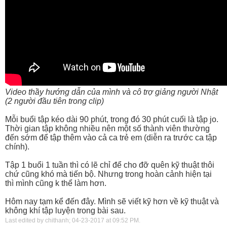
Video thầy hướng dẫn của mình và cô trợ giảng người Nhật
(2 người đầu tiên trong clip)
Mỗi buổi tập kéo dài 90 phút, trong đó 30 phút cuối là tập jo.
Thời gian tập không nhiều nên một số thành viên thường
đến sớm để tập thêm vào cả ca trẻ em (diễn ra trước ca tập
chính).
Tập 1 buổi 1 tuần thì có lẽ chỉ để cho đỡ quên kỹ thuật thôi
chứ cũng khó mà tiến bộ. Nhưng trong hoàn cảnh hiện tại
thì mình cũng k thể làm hơn.
Hôm nay tạm kể đến đây. Mình sẽ viết kỹ hơn về kỹ thuật và
không khí tập luyện trong bài sau.
Last edited by chithanh; 04-23-2017 at
09:52 PM
.