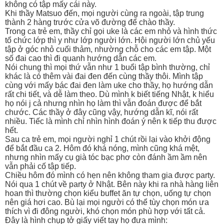
không có tập mấy cái này.
Khi thầy Matsuo đến, mọi người cùng ra ngoài, tập trung
thành 2 hàng trước cửa võ đường để chào thầy.
Trong ca trẻ em, thầy chỉ gọi uke là các em nhỏ và hình thức
tổ chức lớp thì y như lớp người lớn. Hội người lớn chủ yếu
tập ở góc nhỏ cuối thảm, nhường chỗ cho các em tập. Một
số đai cao thì đi quanh hướng dẫn các em.
Nói chung thì mọi thứ vẫn như 1 buổi tập bình thường, chỉ
khác là có thêm vài đai đen đến cùng thầy thôi. Mình tập
cùng với mấy bác đai đen làm uke cho thầy, họ hướng dẫn
rất chi tiết, và dễ làm theo. Dù mình k biết tiếng Nhật, k hiểu
họ nói j cả nhưng nhìn họ làm thì vẫn đoán được để bắt
chước. Các thầy ở đây cũng vậy, hướng dẫn kĩ, nói rất
nhiều. Tiếc là mình chỉ nhìn hình đoán ý nên k tiếp thu được
hết.
Sau ca trẻ em, mọi người nghỉ 1 chút rồi lại vào khởi động
để bắt đầu ca 2. Hôm đó khá nóng, mình cũng khá mệt,
nhưng nhìn mấy cụ già tóc bạc phơ còn đánh ầm ầm nên
vẫn phải cố tập tiếp.
Chiều hôm đó mình có hẹn nên không tham gia được party.
Nói qua 1 chút về party ở Nhật. Bên này khi ra nhà hàng liên
hoan thì thường chọn kiểu buffet ăn tự chọn, uống tự chọn
nên giá hơi cao. Bù lại mọi người có thể tùy chọn món ưa
thích vì đi đông người, khó chọn món phù hợp với tất cả.
Đây là hình chụp tở giấy viết tay họ đưa mình: