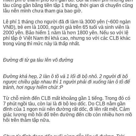
tàu cũng gần bằng tiền tập 1 tháng, thời gian di chuyển cũng
lâu nên mình chưa tham gia bao giờ.
Lệ phí 1 tháng cho người đã đi làm là 3000 yên (~600 ngàn
VNĐ), trẻ em là 1000, người già trên 65 tuổi và sinh viên là
2000 yên. Bảo hiểm 1 năm là hơn 1800 yên. Nếu so với lệ
phí tập ở Việt Nam thì khá cao, nhưng so với các CLB khác
trong vùng thì mức này là thấp nhất.
Đường đi từ ga tàu lên võ đường
Đường khá hẹp, 2 làn ô tô và 1 lối đi bộ nhỏ. 2 người đi bộ
ngược chiều gặp nhau thì 1 người phải đi xuống làn ô tô để
tránh, hơi nguy hiểm chút :P
Từ chỗ mình đến CLB mất khoảng gần 1 tiếng. Trong đó có
7 phút ngồi tàu, còn lại là đi bộ leo dốc. Do CLB nằm gần
đỉnh của 1 ngọn núi nên đường rất dốc, đi lên rất mệt. Cảm
giác lượng mồ hôi đổ trên đường đến clb còn nhiều hơn mồ
hôi trên thảm tập nữa.