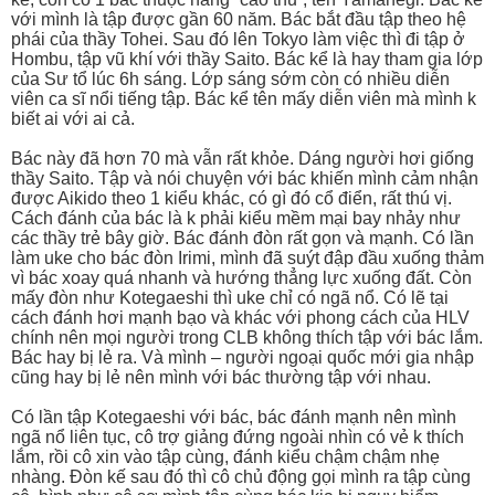
với mình là tập được gần 60 năm. Bác bắt đầu tập theo hệ
phái của thầy Tohei. Sau đó lên Tokyo làm việc thì đi tập ở
Hombu, tập vũ khí với thầy Saito. Bác kể là hay tham gia lớp
của Sư tổ lúc 6h sáng. Lớp sáng sớm còn có nhiều diễn
viên ca sĩ nổi tiếng tập. Bác kể tên mấy diễn viên mà mình k
biết ai với ai cả.
Bác này đã hơn 70 mà vẫn rất khỏe. Dáng người hơi giống
thầy Saito. Tập và nói chuyện với bác khiến mình cảm nhận
được Aikido theo 1 kiểu khác, có gì đó cổ điển, rất thú vị.
Cách đánh của bác là k phải kiểu mềm mại bay nhảy như
các thầy trẻ bây giờ. Bác đánh đòn rất gọn và mạnh. Có lần
làm uke cho bác đòn Irimi, mình đã suýt đập đầu xuống thảm
vì bác xoay quá nhanh và hướng thẳng lực xuống đất. Còn
mấy đòn như Kotegaeshi thì uke chỉ có ngã nổ. Có lẽ tại
cách đánh hơi mạnh bạo và khác với phong cách của HLV
chính nên mọi người trong CLB không thích tập với bác lắm.
Bác hay bị lẻ ra. Và mình – người ngoại quốc mới gia nhập
cũng hay bị lẻ nên mình với bác thường tập với nhau.
Có lần tập Kotegaeshi với bác, bác đánh mạnh nên mình
ngã nổ liên tục, cô trợ giảng đứng ngoài nhìn có vẻ k thích
lắm, rồi cô xin vào tập cùng, đánh kiểu chậm chậm nhẹ
nhàng. Đòn kế sau đó thì cô chủ động gọi mình ra tập cùng