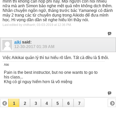
mình thì không cần nộp phí này. Mọi người còn nói nhiều
nữa mà anh Simon bảo nghe mệt quá nên không dịch thêm.
Nhân chuyện ngôn ngữ, tháng trước bác Yamanegi có đánh
máy 2 trang các từ chuyên dụng trong Aikido để đưa mình
học. Hi vọng dần dần sẽ nghe hiểu lời thầy nói.
Last edited by chithanh; 03-03-2019 at
12:36 PM
.
aiki
said:
12-30-2017
01:39 AM
Việc Aikikai quản lý thì tui hiểu rõ lắm. Tất cà đều là $ thôi.
Aiki
Pain is the best instructor, but no one wants to go to
his class...
Khg có gì nguy hiểm hơn là võ miệng
1
2
3
4
5
6
7