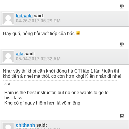
kidsaiki
said:
04-26-2017
06:29 PM
Hay quá, hóng bài viết tiếp của bác
aiki
said:
05-04-2017
02:32 AM
Như vậy thì khỏi cần khởi động hả CT! tập 1 lần / tuần thì
khó tiến à nhe! mà thôi, có còn hơn khg! Kiên nhẫn đi nhe!
Aiki
Pain is the best instructor, but no one wants to go to
his class...
Khg có gì nguy hiểm hơn là võ miệng
chithanh
said: