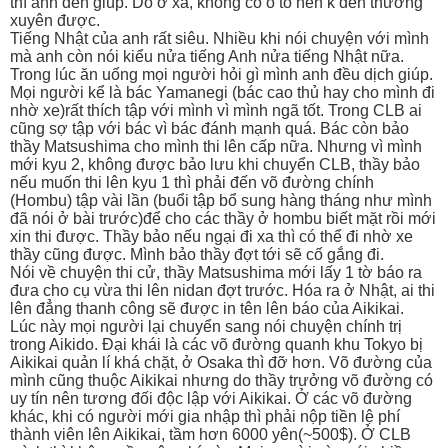
thì anh đến giúp. Do ở xa, không có ô tô nên k đến thường
xuyên được.
Tiếng Nhật của anh rất siêu. Nhiều khi nói chuyện với mình
mà anh còn nói kiểu nửa tiếng Anh nửa tiếng Nhật nữa.
Trong lúc ăn uống mọi người hỏi gì mình anh đều dịch giúp.
Mọi người kể là bác Yamanegi (bác cao thủ hay cho mình đi
nhờ xe)rất thích tập với mình vì mình ngã tốt. Trong CLB ai
cũng sợ tập với bác vì bác đánh mạnh quá. Bác còn bảo
thầy Matsushima cho mình thi lên cấp nữa. Nhưng vì mình
mới kyu 2, không được bảo lưu khi chuyển CLB, thầy bảo
nếu muốn thi lên kyu 1 thì phải đến võ đường chính
(Hombu) tập vài lần (buổi tập bổ sung hàng tháng như mình
đã nói ở bài trước)để cho các thầy ở hombu biết mặt rồi mới
xin thi được. Thầy bảo nếu ngại đi xa thì có thể đi nhờ xe
thầy cũng được. Mình bảo thầy đợt tới sẽ cố gắng đi.
Nói về chuyện thi cử, thầy Matsushima mới lấy 1 tờ báo ra
đưa cho cụ vừa thi lên nidan đợt trước. Hóa ra ở Nhật, ai thi
lên đẳng thanh công sẽ được in tên lên báo của Aikikai.
Lúc này mọi người lại chuyển sang nói chuyện chính trị
trong Aikido. Đại khái là các võ đường quanh khu Tokyo bị
Aikikai quản lí khá chặt, ở Osaka thì đỡ hơn. Võ đường của
mình cũng thuộc Aikikai nhưng do thầy trưởng võ đường có
uy tín nên tương đối độc lập với Aikikai. Ở các võ đường
khác, khi có người mới gia nhập thì phải nộp tiền lệ phí
thành viên lên Aikikai, tầm hơn 6000 yên(~500$). Ở CLB