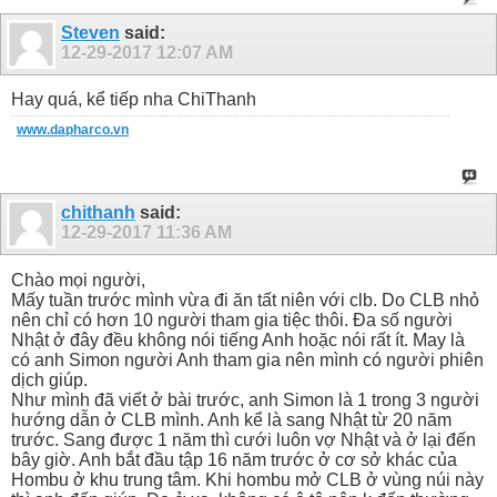
Steven
said:
12-29-2017
12:07 AM
Hay quá, kể tiếp nha ChiThanh
www.dapharco.vn
chithanh
said:
12-29-2017
11:36 AM
Chào mọi người,
Mấy tuần trước mình vừa đi ăn tất niên với clb. Do CLB nhỏ
nên chỉ có hơn 10 người tham gia tiệc thôi. Đa số người
Nhật ở đây đều không nói tiếng Anh hoặc nói rất ít. May là
có anh Simon người Anh tham gia nên mình có người phiên
dịch giúp.
Như mình đã viết ở bài trước, anh Simon là 1 trong 3 người
hướng dẫn ở CLB mình. Anh kể là sang Nhật từ 20 năm
trước. Sang được 1 năm thì cưới luôn vợ Nhật và ở lại đến
bây giờ. Anh bắt đầu tập 16 năm trước ở cơ sở khác của
Hombu ở khu trung tâm. Khi hombu mở CLB ở vùng núi này