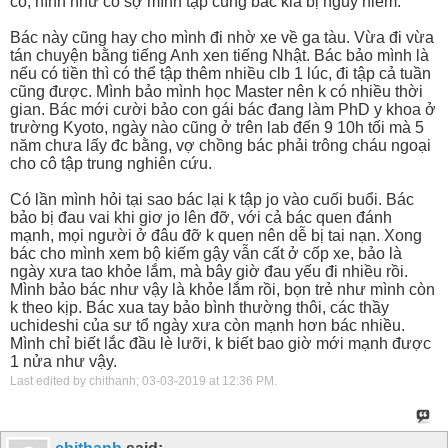
cô, hình như cô sợ mình tập cùng bác kia bị nguy hiểm.
Bác này cũng hay cho mình đi nhờ xe về ga tàu. Vừa đi vừa
tán chuyện bằng tiếng Anh xen tiếng Nhật. Bác bảo mình là
nếu có tiền thì có thể tập thêm nhiều clb 1 lúc, đi tập cả tuần
cũng được. Mình bảo mình học Master nên k có nhiều thời
gian. Bác mới cười bảo con gái bác đang làm PhD y khoa ở
trường Kyoto, ngày nào cũng ở trên lab đến 9 10h tối mà 5
năm chưa lấy đc bằng, vợ chồng bác phải trông cháu ngoại
cho cô tập trung nghiên cứu.
Có lần mình hỏi tại sao bác lại k tập jo vào cuối buổi. Bác
bảo bị đau vai khi giơ jo lên đỡ, với cả bác quen đánh
mạnh, mọi người ở đâu đỡ k quen nên dễ bị tai nạn. Xong
bác cho mình xem bộ kiếm gậy vẫn cất ở cốp xe, bảo là
ngày xưa tao khỏe lắm, mà bây giờ đau yếu đi nhiều rồi.
Mình bảo bác như vậy là khỏe lắm rồi, bọn trẻ như mình còn
k theo kịp. Bác xua tay bảo bình thường thôi, các thầy
uchideshi của sư tổ ngày xưa còn mạnh hơn bác nhiều.
Mình chỉ biết lắc đầu lè lưỡi, k biết bao giờ mới mạnh được
1 nửa như vậy.
Last edited by chithanh; 03-03-2019 at
12:36 PM
.