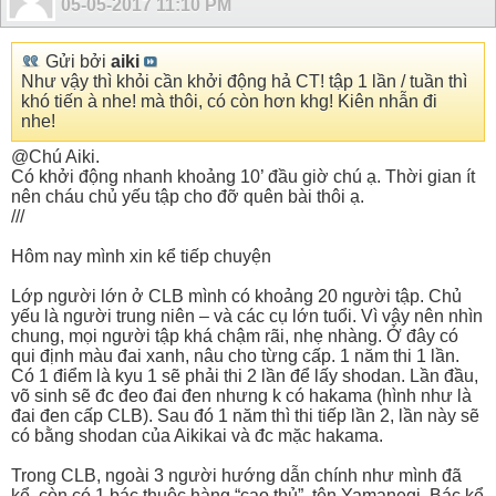
05-05-2017
11:10 PM
Gửi bởi
aiki
Như vậy thì khỏi cần khởi động hả CT! tập 1 lần / tuần thì
khó tiến à nhe! mà thôi, có còn hơn khg! Kiên nhẫn đi
nhe!
@Chú Aiki.
Có khởi động nhanh khoảng 10’ đầu giờ chú ạ. Thời gian ít
nên cháu chủ yếu tập cho đỡ quên bài thôi ạ.
///
Hôm nay mình xin kể tiếp chuyện
Lớp người lớn ở CLB mình có khoảng 20 người tập. Chủ
yếu là người trung niên – và các cụ lớn tuổi. Vì vậy nên nhìn
chung, mọi người tập khá chậm rãi, nhẹ nhàng. Ở đây có
qui định màu đai xanh, nâu cho từng cấp. 1 năm thi 1 lần.
Có 1 điểm là kyu 1 sẽ phải thi 2 lần để lấy shodan. Lần đầu,
võ sinh sẽ đc đeo đai đen nhưng k có hakama (hình như là
đai đen cấp CLB). Sau đó 1 năm thì thi tiếp lần 2, lần này sẽ
có bằng shodan của Aikikai và đc mặc hakama.
Trong CLB, ngoài 3 người hướng dẫn chính như mình đã
kể, còn có 1 bác thuộc hàng “cao thủ”, tên Yamanegi. Bác kể