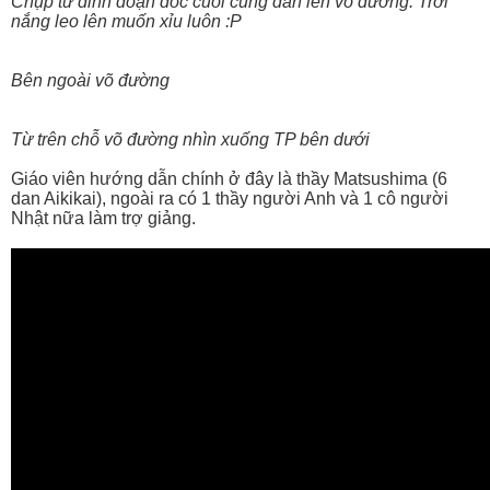
Chụp từ đỉnh đoạn dốc cuối cùng dẫn lên võ đường. Trời
nắng leo lên muốn xỉu luôn :P
Bên ngoài võ đường
Từ trên chỗ võ đường nhìn xuống TP bên dưới
Giáo viên hướng dẫn chính ở đây là thầy Matsushima (6
dan Aikikai), ngoài ra có 1 thầy người Anh và 1 cô người
Nhật nữa làm trợ giảng.