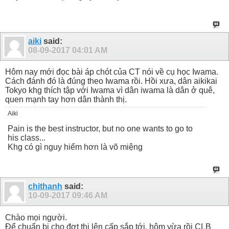
aiki
said:
08-09-2017
04:01 AM
Hôm nay mới đọc bài áp chót của CT nói về cụ học Iwama.
Cách đánh đó là đúng theo Iwama rồi. Hồi xưa, dân aikikai
Tokyo khg thích tập với Iwama vì dân iwama là dân ở quê,
quen mạnh tay hơn dân thành thị.
Aiki
Pain is the best instructor, but no one wants to go to
his class...
Khg có gì nguy hiểm hơn là võ miệng
chithanh
said:
10-09-2017
09:46 AM
Chào mọi người.
Để chuẩn bị cho đợt thi lên cấp sắp tới, hôm vừa rồi CLB