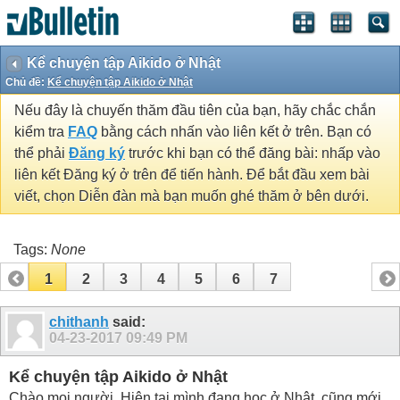
Kể chuyện tập Aikido ở Nhật
Chủ đề:
Kể chuyện tập Aikido ở Nhật
Nếu đây là chuyến thăm đầu tiên của bạn, hãy chắc chắn
kiểm tra
FAQ
bằng cách nhấn vào liên kết ở trên. Bạn có
thể phải
Đăng ký
trước khi bạn có thể đăng bài: nhấp vào
liên kết Đăng ký ở trên để tiến hành. Để bắt đầu xem bài
viết, chọn Diễn đàn mà bạn muốn ghé thăm ở bên dưới.
Tags:
None
1
2
3
4
5
6
7
chithanh
said:
04-23-2017
09:49 PM
Kể chuyện tập Aikido ở Nhật
Chào mọi người. Hiện tại mình đang học ở Nhật, cũng mới