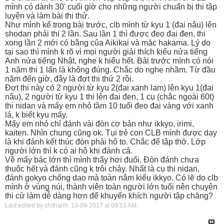
mình có dành 30' cuối giờ cho những người chuẩn bị thi tập
luyện và làm bài thi thử.
Như mình kể trong bài trước, clb mình từ kyu 1 (đai nâu) lên
shodan phải thi 2 lần. Sau lần 1 thì được đeo đai đen, thi
xong lần 2 mới có bằng của Aikikai và mặc hakama. Lý do
tại sao thì mình k rõ vì mọi người giải thích kiểu nửa tiếng
Anh nửa tiếng Nhật, nghe k hiểu hết. Bài trước mình có nói
1 năm thi 1 lấn là không đúng. Chắc do nghe nhầm. Từ đầu
năm đến giờ, đây là đợt thi thứ 2 rồi.
Đợt thi này có 2 người từ kyu 2(đai xanh lam) lên kyu 1(đai
nâu), 2 người từ kyu 1 thi lên đai đen, 1 cụ (chắc ngoài 60t)
thi nidan và mấy em nhỏ tầm 10 tuổi đeo đai vàng với xanh
lá, k biết kyu mấy.
Mấy em nhỏ chỉ đánh vài đòn cơ bản như ikkyo, irimi,
kaiten. Nhìn chung cũng ok. Tụi trẻ con CLB mình được dạy
là khi đánh kết thúc đòn phải hô to. Chắc để tập thở. Lớp
người lớn thì k có ai hô khi đánh cả.
Về mấy bác lớn thì mình thấy hơi đuối. Đòn đánh chưa
thuộc hết và đánh cũng k trôi chảy. Nhất là cụ thi nidan,
đánh gokyo chống dao mà toàn nắm kiểu ikkyo. Có lẽ do clb
mình ở vùng núi, thành viên toàn người lớn tuổi nên chuyện
thi cử làm dễ dàng hơn để khuyến khích người tập chăng?
Last edited by chithanh; 10-09-2017 at
09:53 AM
.