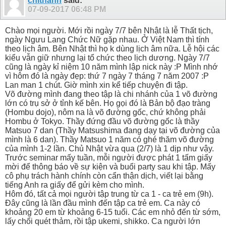
chithanh
said:
07-09-2017
06:48 PM
Chào mọi người. Mới rồi ngày 7/7 bên Nhật là lễ Thất tịch,
ngày Ngưu Lang Chức Nữ gặp nhau. Ở Việt Nam thì tính
theo lịch âm. Bên Nhật thì họ k dùng lịch âm nữa. Lễ hội các
kiểu vẫn giữ nhưng lại tổ chức theo lịch dương. Ngày 7/7
cũng là ngày kỉ niệm 10 năm mình lập nick này :P Mình nhớ
vì hôm đó là ngày đẹp: thứ 7 ngày 7 tháng 7 năm 2007 :P
Lan man 1 chút. Giờ mình xin kể tiếp chuyện đi tập.
Võ đường mình đang theo tập là chi nhánh của 1 võ đường
lớn có trụ sở ở tỉnh kế bên. Họ gọi đó là Bản bộ đạo tràng
(Hombu dojo), nôm na là võ đường gốc, chứ không phải
Hombu ở Tokyo. Thầy đứng đầu võ đường gốc là thầy
Matsuo 7 dan (Thầy Matsushima đang dạy tại võ đường của
mình là 6 dan). Thầy Matsuo 1 năm có ghé thăm võ đường
của mình 1-2 lần. Chủ Nhật vừa qua (2/7) là 1 dịp như vậy.
Trước seminar mấy tuần, mỗi người được phát 1 tấm giấy
mời để thông báo về sự kiện và buổi party sau khi tập. Mấy
cô phụ trách hành chính còn cẩn thận dịch, viết lại bằng
tiếng Anh ra giấy để gửi kèm cho mình.
Hôm đó, tất cả mọi người tập trung từ ca 1 - ca trẻ em (9h).
Đây cũng là lần đầu mình đến tập ca trẻ em. Ca này có
khoảng 20 em từ khoảng 6-15 tuổi. Các em nhỏ đến từ sớm,
lấy chổi quét thảm, rồi tập ukemi, shikko. Ca người lớn