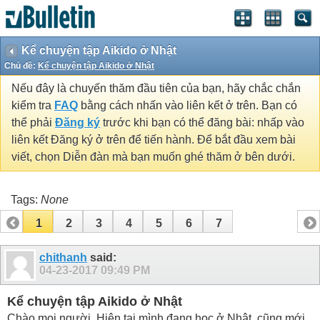
Kể chuyện tập Aikido ở Nhật
Chủ đề:
Kể chuyện tập Aikido ở Nhật
Nếu đây là chuyến thăm đầu tiên của bạn, hãy chắc chắn
kiểm tra
FAQ
bằng cách nhấn vào liên kết ở trên. Bạn có
thể phải
Đăng ký
trước khi bạn có thể đăng bài: nhấp vào
liên kết Đăng ký ở trên để tiến hành. Để bắt đầu xem bài
viết, chọn Diễn đàn mà bạn muốn ghé thăm ở bên dưới.
Tags:
None
1
2
3
4
5
6
7
chithanh
said:
04-23-2017
09:49 PM
Kể chuyện tập Aikido ở Nhật
Chào mọi người. Hiện tại mình đang học ở Nhật, cũng mới