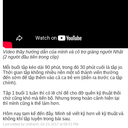
Video thầy hướng dẫn của mình và cô trợ giảng người Nhật
(2 người đầu tiên trong clip)
Mỗi buổi tập kéo dài 90 phút, trong đó 30 phút cuối là tập jo.
Thời gian tập không nhiều nên một số thành viên thường
đến sớm để tập thêm vào cả ca trẻ em (diễn ra trước ca tập
chính).
Tập 1 buổi 1 tuần thì có lẽ chỉ để cho đỡ quên kỹ thuật thôi
chứ cũng khó mà tiến bộ. Nhưng trong hoàn cảnh hiện tại
thì mình cũng k thể làm hơn.
Hôm nay tạm kể đến đây. Mình sẽ viết kỹ hơn về kỹ thuật và
không khí tập luyện trong bài sau.
Last edited by chithanh; 04-23-2017 at
09:52 PM
.