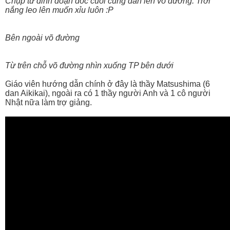
Chụp từ đỉnh đoạn dốc cuối cùng dẫn lên võ đường. Trời
nắng leo lên muốn xỉu luôn :P
Bên ngoài võ đường
Từ trên chỗ võ đường nhìn xuống TP bên dưới
Giáo viên hướng dẫn chính ở đây là thầy Matsushima (6
dan Aikikai), ngoài ra có 1 thầy người Anh và 1 cô người
Nhật nữa làm trợ giảng.