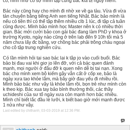
cô, hình như cô sợ mình tập cùng bác kia bị nguy hiểm.
Bác này cũng hay cho mình đi nhờ xe về ga tàu. Vừa đi vừa
tán chuyện bằng tiếng Anh xen tiếng Nhật. Bác bảo mình là
nếu có tiền thì có thể tập thêm nhiều clb 1 lúc, đi tập cả tuần
cũng được. Mình bảo mình học Master nên k có nhiều thời
gian. Bác mới cười bảo con gái bác đang làm PhD y khoa ở
trường Kyoto, ngày nào cũng ở trên lab đến 9 10h tối mà 5
năm chưa lấy đc bằng, vợ chồng bác phải trông cháu ngoại
cho cô tập trung nghiên cứu.
Có lần mình hỏi tại sao bác lại k tập jo vào cuối buổi. Bác
bảo bị đau vai khi giơ jo lên đỡ, với cả bác quen đánh
mạnh, mọi người ở đâu đỡ k quen nên dễ bị tai nạn. Xong
bác cho mình xem bộ kiếm gậy vẫn cất ở cốp xe, bảo là
ngày xưa tao khỏe lắm, mà bây giờ đau yếu đi nhiều rồi.
Mình bảo bác như vậy là khỏe lắm rồi, bọn trẻ như mình còn
k theo kịp. Bác xua tay bảo bình thường thôi, các thầy
uchideshi của sư tổ ngày xưa còn mạnh hơn bác nhiều.
Mình chỉ biết lắc đầu lè lưỡi, k biết bao giờ mới mạnh được
1 nửa như vậy.
Last edited by chithanh; 03-03-2019 at
12:36 PM
.