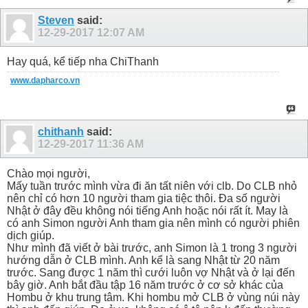
Steven
said:
12-29-2017
12:07 AM
Hay quá, kể tiếp nha ChiThanh
www.dapharco.vn
chithanh
said:
12-29-2017
11:36 AM
Chào mọi người,
Mấy tuần trước mình vừa đi ăn tất niên với clb. Do CLB nhỏ
nên chỉ có hơn 10 người tham gia tiệc thôi. Đa số người
Nhật ở đây đều không nói tiếng Anh hoặc nói rất ít. May là
có anh Simon người Anh tham gia nên mình có người phiên
dịch giúp.
Như mình đã viết ở bài trước, anh Simon là 1 trong 3 người
hướng dẫn ở CLB mình. Anh kể là sang Nhật từ 20 năm
trước. Sang được 1 năm thì cưới luôn vợ Nhật và ở lại đến
bây giờ. Anh bắt đầu tập 16 năm trước ở cơ sở khác của
Hombu ở khu trung tâm. Khi hombu mở CLB ở vùng núi này