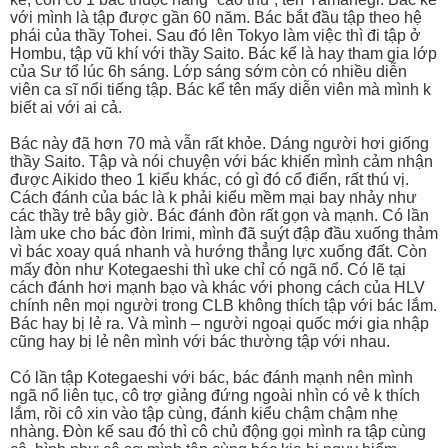
với mình là tập được gần 60 năm. Bác bắt đầu tập theo hệ
phái của thầy Tohei. Sau đó lên Tokyo làm việc thì đi tập ở
Hombu, tập vũ khí với thầy Saito. Bác kể là hay tham gia lớp
của Sư tổ lúc 6h sáng. Lớp sáng sớm còn có nhiều diễn
viên ca sĩ nổi tiếng tập. Bác kể tên mấy diễn viên mà mình k
biết ai với ai cả.
Bác này đã hơn 70 mà vẫn rất khỏe. Dáng người hơi giống
thầy Saito. Tập và nói chuyện với bác khiến mình cảm nhận
được Aikido theo 1 kiểu khác, có gì đó cổ điển, rất thú vị.
Cách đánh của bác là k phải kiểu mềm mại bay nhảy như
các thầy trẻ bây giờ. Bác đánh đòn rất gọn và mạnh. Có lần
làm uke cho bác đòn Irimi, mình đã suýt đập đầu xuống thảm
vì bác xoay quá nhanh và hướng thẳng lực xuống đất. Còn
mấy đòn như Kotegaeshi thì uke chỉ có ngã nổ. Có lẽ tại
cách đánh hơi mạnh bạo và khác với phong cách của HLV
chính nên mọi người trong CLB không thích tập với bác lắm.
Bác hay bị lẻ ra. Và mình – người ngoại quốc mới gia nhập
cũng hay bị lẻ nên mình với bác thường tập với nhau.
Có lần tập Kotegaeshi với bác, bác đánh mạnh nên mình
ngã nổ liên tục, cô trợ giảng đứng ngoài nhìn có vẻ k thích
lắm, rồi cô xin vào tập cùng, đánh kiểu chậm chậm nhẹ
nhàng. Đòn kế sau đó thì cô chủ động gọi mình ra tập cùng