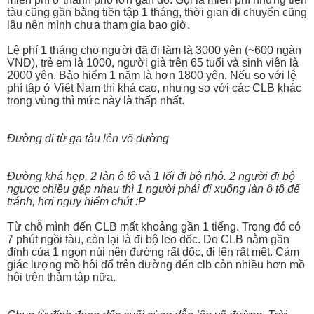
tàu cũng gần bằng tiền tập 1 tháng, thời gian di chuyển cũng
lâu nên mình chưa tham gia bao giờ.
Lệ phí 1 tháng cho người đã đi làm là 3000 yên (~600 ngàn
VNĐ), trẻ em là 1000, người già trên 65 tuổi và sinh viên là
2000 yên. Bảo hiểm 1 năm là hơn 1800 yên. Nếu so với lệ
phí tập ở Việt Nam thì khá cao, nhưng so với các CLB khác
trong vùng thì mức này là thấp nhất.
Đường đi từ ga tàu lên võ đường
Đường khá hẹp, 2 làn ô tô và 1 lối đi bộ nhỏ. 2 người đi bộ
ngược chiều gặp nhau thì 1 người phải đi xuống làn ô tô để
tránh, hơi nguy hiểm chút :P
Từ chỗ mình đến CLB mất khoảng gần 1 tiếng. Trong đó có
7 phút ngồi tàu, còn lại là đi bộ leo dốc. Do CLB nằm gần
đỉnh của 1 ngọn núi nên đường rất dốc, đi lên rất mệt. Cảm
giác lượng mồ hôi đổ trên đường đến clb còn nhiều hơn mồ
hôi trên thảm tập nữa.