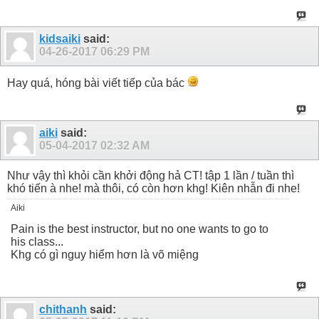
kidsaiki
said:
04-26-2017
06:29 PM
Hay quá, hóng bài viết tiếp của bác
aiki
said:
05-04-2017
02:32 AM
Như vậy thì khỏi cần khởi động hả CT! tập 1 lần / tuần thì
khó tiến à nhe! mà thôi, có còn hơn khg! Kiên nhẫn đi nhe!
Aiki
Pain is the best instructor, but no one wants to go to
his class...
Khg có gì nguy hiểm hơn là võ miệng
chithanh
said: