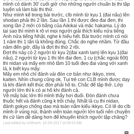
mình có dành 30' cuối giờ cho những người chuẩn bị thi tập
luyện và làm bài thi thử.
Như mình kể trong bài trước, clb mình từ kyu 1 (đai nâu) lên
shodan phải thi 2 lần. Sau lần 1 thì được đeo đai đen, thi
xong lần 2 mới có bằng của Aikikai và mặc hakama. Lý do
tại sao thì mình k rõ vì mọi người giải thích kiểu nửa tiếng
Anh nửa tiếng Nhật, nghe k hiểu hết. Bài trước mình có nói
1 năm thi 1 lấn là không đúng. Chắc do nghe nhầm. Từ đầu
năm đến giờ, đây là đợt thi thứ 2 rồi.
Đợt thi này có 2 người từ kyu 2(đai xanh lam) lên kyu 1(đai
nâu), 2 người từ kyu 1 thi lên đai đen, 1 cụ (chắc ngoài 60t)
thi nidan và mấy em nhỏ tầm 10 tuổi đeo đai vàng với xanh
lá, k biết kyu mấy.
Mấy em nhỏ chỉ đánh vài đòn cơ bản như ikkyo, irimi,
kaiten. Nhìn chung cũng ok. Tụi trẻ con CLB mình được dạy
là khi đánh kết thúc đòn phải hô to. Chắc để tập thở. Lớp
người lớn thì k có ai hô khi đánh cả.
Về mấy bác lớn thì mình thấy hơi đuối. Đòn đánh chưa
thuộc hết và đánh cũng k trôi chảy. Nhất là cụ thi nidan,
đánh gokyo chống dao mà toàn nắm kiểu ikkyo. Có lẽ do clb
mình ở vùng núi, thành viên toàn người lớn tuổi nên chuyện
thi cử làm dễ dàng hơn để khuyến khích người tập chăng?
Last edited by chithanh; 10-09-2017 at
09:53 AM
.