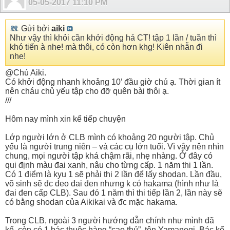
05-05-2017
11:10 PM
Gửi bởi
aiki
Như vậy thì khỏi cần khởi động hả CT! tập 1 lần / tuần thì
khó tiến à nhe! mà thôi, có còn hơn khg! Kiên nhẫn đi
nhe!
@Chú Aiki.
Có khởi động nhanh khoảng 10’ đầu giờ chú ạ. Thời gian ít
nên cháu chủ yếu tập cho đỡ quên bài thôi ạ.
///
Hôm nay mình xin kể tiếp chuyện
Lớp người lớn ở CLB mình có khoảng 20 người tập. Chủ
yếu là người trung niên – và các cụ lớn tuổi. Vì vậy nên nhìn
chung, mọi người tập khá chậm rãi, nhẹ nhàng. Ở đây có
qui định màu đai xanh, nâu cho từng cấp. 1 năm thi 1 lần.
Có 1 điểm là kyu 1 sẽ phải thi 2 lần để lấy shodan. Lần đầu,
võ sinh sẽ đc đeo đai đen nhưng k có hakama (hình như là
đai đen cấp CLB). Sau đó 1 năm thì thi tiếp lần 2, lần này sẽ
có bằng shodan của Aikikai và đc mặc hakama.
Trong CLB, ngoài 3 người hướng dẫn chính như mình đã
kể, còn có 1 bác thuộc hàng “cao thủ”, tên Yamanegi. Bác kể