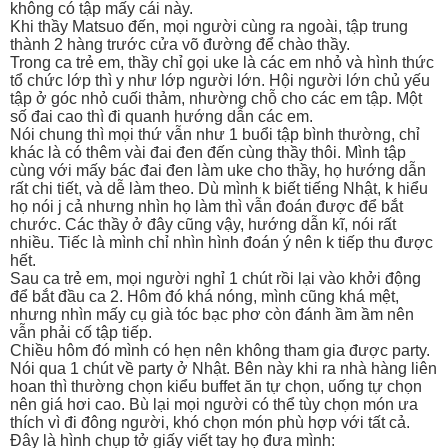
không có tập mấy cái này.
Khi thầy Matsuo đến, mọi người cùng ra ngoài, tập trung
thành 2 hàng trước cửa võ đường để chào thầy.
Trong ca trẻ em, thầy chỉ gọi uke là các em nhỏ và hình thức
tổ chức lớp thì y như lớp người lớn. Hội người lớn chủ yếu
tập ở góc nhỏ cuối thảm, nhường chỗ cho các em tập. Một
số đai cao thì đi quanh hướng dẫn các em.
Nói chung thì mọi thứ vẫn như 1 buổi tập bình thường, chỉ
khác là có thêm vài đai đen đến cùng thầy thôi. Mình tập
cùng với mấy bác đai đen làm uke cho thầy, họ hướng dẫn
rất chi tiết, và dễ làm theo. Dù mình k biết tiếng Nhật, k hiểu
họ nói j cả nhưng nhìn họ làm thì vẫn đoán được để bắt
chước. Các thầy ở đây cũng vậy, hướng dẫn kĩ, nói rất
nhiều. Tiếc là mình chỉ nhìn hình đoán ý nên k tiếp thu được
hết.
Sau ca trẻ em, mọi người nghỉ 1 chút rồi lại vào khởi động
để bắt đầu ca 2. Hôm đó khá nóng, mình cũng khá mệt,
nhưng nhìn mấy cụ già tóc bạc phơ còn đánh ầm ầm nên
vẫn phải cố tập tiếp.
Chiều hôm đó mình có hẹn nên không tham gia được party.
Nói qua 1 chút về party ở Nhật. Bên này khi ra nhà hàng liên
hoan thì thường chọn kiểu buffet ăn tự chọn, uống tự chọn
nên giá hơi cao. Bù lại mọi người có thể tùy chọn món ưa
thích vì đi đông người, khó chọn món phù hợp với tất cả.
Đây là hình chụp tở giấy viết tay họ đưa mình: