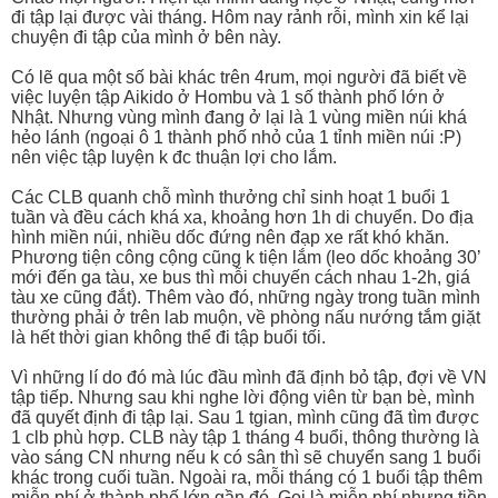
đi tập lại được vài tháng. Hôm nay rảnh rỗi, mình xin kể lại
chuyện đi tập của mình ở bên này.
Có lẽ qua một số bài khác trên 4rum, mọi người đã biết về
việc luyện tập Aikido ở Hombu và 1 số thành phố lớn ở
Nhật. Nhưng vùng mình đang ở lại là 1 vùng miền núi khá
hẻo lánh (ngoại ô 1 thành phố nhỏ của 1 tỉnh miền núi :P)
nên việc tập luyện k đc thuận lợi cho lắm.
Các CLB quanh chỗ mình thưởng chỉ sinh hoạt 1 buổi 1
tuần và đều cách khá xa, khoảng hơn 1h di chuyển. Do địa
hình miền núi, nhiều dốc đứng nên đạp xe rất khó khăn.
Phương tiện công cộng cũng k tiện lắm (leo dốc khoảng 30’
mới đến ga tàu, xe bus thì mỗi chuyến cách nhau 1-2h, giá
tàu xe cũng đắt). Thêm vào đó, những ngày trong tuần mình
thường phải ở trên lab muộn, về phòng nấu nướng tắm giặt
là hết thời gian không thể đi tập buổi tối.
Vì những lí do đó mà lúc đầu mình đã định bỏ tập, đợi về VN
tập tiếp. Nhưng sau khi nghe lời động viên từ bạn bè, mình
đã quyết định đi tập lại. Sau 1 tgian, mình cũng đã tìm được
1 clb phù hợp. CLB này tập 1 tháng 4 buổi, thông thường là
vào sáng CN nhưng nếu k có sân thì sẽ chuyển sang 1 buổi
khác trong cuối tuần. Ngoài ra, mỗi tháng có 1 buổi tập thêm
miễn phí ở thành phố lớn gần đó. Gọi là miễn phí nhưng tiền