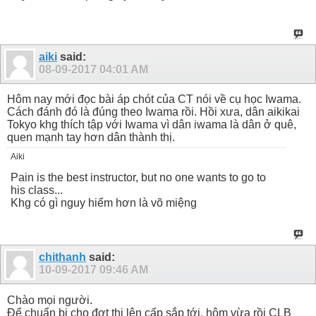
aiki
said:
08-09-2017
04:01 AM
Hôm nay mới đọc bài áp chót của CT nói về cụ học Iwama.
Cách đánh đó là đúng theo Iwama rồi. Hồi xưa, dân aikikai
Tokyo khg thích tập với Iwama vì dân iwama là dân ở quê,
quen mạnh tay hơn dân thành thị.
Aiki
Pain is the best instructor, but no one wants to go to
his class...
Khg có gì nguy hiểm hơn là võ miệng
chithanh
said:
10-09-2017
09:46 AM
Chào mọi người.
Để chuẩn bị cho đợt thi lên cấp sắp tới, hôm vừa rồi CLB