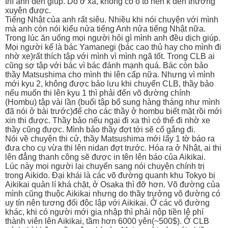
thì anh đến giúp. Do ở xa, không có ô tô nên k đến thường
xuyên được.
Tiếng Nhật của anh rất siêu. Nhiều khi nói chuyện với mình
mà anh còn nói kiểu nửa tiếng Anh nửa tiếng Nhật nữa.
Trong lúc ăn uống mọi người hỏi gì mình anh đều dịch giúp.
Mọi người kể là bác Yamanegi (bác cao thủ hay cho mình đi
nhờ xe)rất thích tập với mình vì mình ngã tốt. Trong CLB ai
cũng sợ tập với bác vì bác đánh mạnh quá. Bác còn bảo
thầy Matsushima cho mình thi lên cấp nữa. Nhưng vì mình
mới kyu 2, không được bảo lưu khi chuyển CLB, thầy bảo
nếu muốn thi lên kyu 1 thì phải đến võ đường chính
(Hombu) tập vài lần (buổi tập bổ sung hàng tháng như mình
đã nói ở bài trước)để cho các thầy ở hombu biết mặt rồi mới
xin thi được. Thầy bảo nếu ngại đi xa thì có thể đi nhờ xe
thầy cũng được. Mình bảo thầy đợt tới sẽ cố gắng đi.
Nói về chuyện thi cử, thầy Matsushima mới lấy 1 tờ báo ra
đưa cho cụ vừa thi lên nidan đợt trước. Hóa ra ở Nhật, ai thi
lên đẳng thanh công sẽ được in tên lên báo của Aikikai.
Lúc này mọi người lại chuyển sang nói chuyện chính trị
trong Aikido. Đại khái là các võ đường quanh khu Tokyo bị
Aikikai quản lí khá chặt, ở Osaka thì đỡ hơn. Võ đường của
mình cũng thuộc Aikikai nhưng do thầy trưởng võ đường có
uy tín nên tương đối độc lập với Aikikai. Ở các võ đường
khác, khi có người mới gia nhập thì phải nộp tiền lệ phí
thành viên lên Aikikai, tầm hơn 6000 yên(~500$). Ở CLB