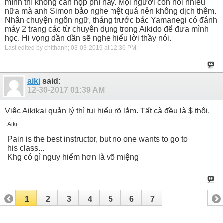
mình thì không cần nộp phí này. Mọi người còn nói nhiều
nữa mà anh Simon bảo nghe mệt quá nên không dịch thêm.
Nhân chuyện ngôn ngữ, tháng trước bác Yamanegi có đánh
máy 2 trang các từ chuyên dụng trong Aikido để đưa mình
học. Hi vọng dần dần sẽ nghe hiểu lời thầy nói.
Last edited by chithanh; 03-03-2019 at
12:36 PM
.
aiki
said:
12-30-2017
01:39 AM
Việc Aikikai quản lý thì tui hiểu rõ lắm. Tất cà đều là $ thôi.
Aiki
Pain is the best instructor, but no one wants to go to
his class...
Khg có gì nguy hiểm hơn là võ miệng
1
2
3
4
5
6
7