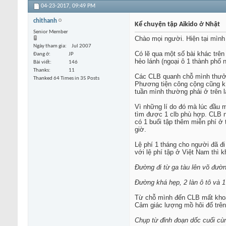
04-23-2017,
09:49 PM
chithanh
Kể chuyện tập Aikido ở Nhật
Senior Member
Chào mọi người. Hiện tại mình 
Ngày tham gia
Jul 2007
Có lẽ qua một số bài khác trên
Đang ở
JP
hẻo lánh (ngoại ô 1 thành phố n
Bài viết
146
Thanks
11
Các CLB quanh chỗ mình thưởng
Thanked 64 Times in 35 Posts
Phương tiện công cộng cũng k 
tuần mình thường phải ở trên l
Vì những lí do đó mà lúc đầu m
tìm được 1 clb phù hợp. CLB n
có 1 buổi tập thêm miễn phí ở 
giờ.
Lệ phí 1 tháng cho người đã đi
với lệ phí tập ở Việt Nam thì 
Đường đi từ ga tàu lên võ đườ
Đường khá hẹp, 2 làn ô tô và 1 
Từ chỗ mình đến CLB mất khoảng
Cảm giác lượng mồ hôi đổ trên
Chụp từ đỉnh đoạn dốc cuối cùn