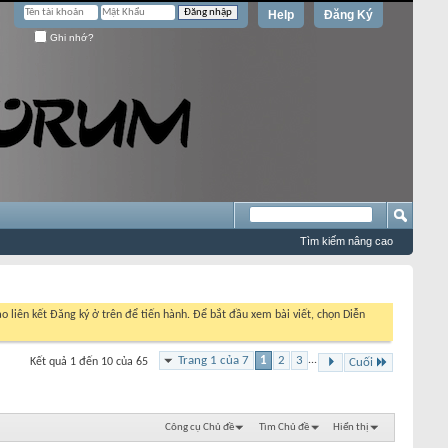
Help
Đăng Ký
Ghi nhớ?
Tìm kiếm nâng cao
o liên kết Đăng ký ở trên để tiến hành. Để bắt đầu xem bài viết, chọn Diễn
Trang 1 của 7
1
2
3
...
Kết quả 1 đến 10 của 65
Cuối
Công cụ Chủ đề
Tìm Chủ đề
Hiển thị