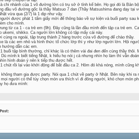
à chi nhánh của 1 võ đường lớn có trụ sở ở tỉnh kế bên. Họ gọi đó là Bản b
g đầu võ đường gốc là thầy Matsuo 7 dan (Thầy Matsushima đang dạy tại v
ật vừa qua (2/7) là 1 dịp như vậy.
ười được phát 1 tấm giấy mời để thông báo về sự kiện và buổi party sau khi
 kèm cho mình.
rung từ ca 1 - ca trẻ em (9h). Đây cũng là lần đầu mình đến tập ca trẻ em.
ập ukemi, shikko. Ca người lớn không có tập mấy cái này.
i cùng ra ngoài, tập trung thành 2 hàng trước cửa võ đường để chào thầy.
 uke là các em nhỏ và hình thức tổ chức lớp thì y như lớp người lớn. Hội n
anh hướng dẫn các em.
1 buổi tập bình thường, chỉ khác là có thêm vài đai đen đến cùng thầy thôi
eo. Dù mình k biết tiếng Nhật, k hiểu họ nói j cả nhưng nhìn họ làm thì vẫn 
 nhìn hình đoán ý nên k tiếp thu được hết.
 1 chút rồi lại vào khởi động để bắt đầu ca 2. Hôm đó khá nóng, mình cũng
hông tham gia được party. Nói qua 1 chút về party ở Nhật. Bên này khi ra n
i mọi người có thể tùy chọn món ưa thích vì đi đông người, khó chọn món ph
tay họ đưa mình:
Post: