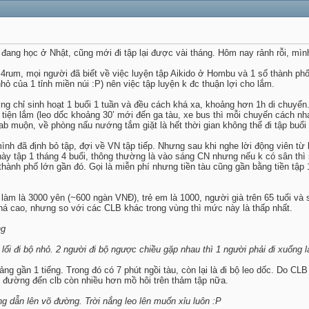
đang học ở Nhật, cũng mới đi tập lại được vài tháng. Hôm nay rảnh rỗi, mình
 4rum, mọi người đã biết về việc luyện tập Aikido ở Hombu và 1 số thành ph
hỏ của 1 tỉnh miền núi :P) nên việc tập luyện k đc thuận lợi cho lắm.
 chỉ sinh hoạt 1 buổi 1 tuần và đều cách khá xa, khoảng hơn 1h di chuyển. 
tiện lắm (leo dốc khoảng 30’ mới đến ga tàu, xe bus thì mỗi chuyến cách nh
ab muộn, về phòng nấu nướng tắm giặt là hết thời gian không thể đi tập buổi 
ình đã định bỏ tập, đợi về VN tập tiếp. Nhưng sau khi nghe lời động viên từ b
ày tập 1 tháng 4 buổi, thông thường là vào sáng CN nhưng nếu k có sân thì s
thành phố lớn gần đó. Gọi là miễn phí nhưng tiền tàu cũng gần bằng tiền tập
 làm là 3000 yên (~600 ngàn VNĐ), trẻ em là 1000, người già trên 65 tuổi và
khá cao, nhưng so với các CLB khác trong vùng thì mức này là thấp nhất.
ng
lối đi bộ nhỏ. 2 người đi bộ ngược chiều gặp nhau thì 1 người phải đi xuống l
 gần 1 tiếng. Trong đó có 7 phút ngồi tàu, còn lại là đi bộ leo dốc. Do CLB
 đường đến clb còn nhiều hơn mồ hôi trên thảm tập nữa.
g dẫn lên võ đường. Trời nắng leo lên muốn xỉu luôn :P