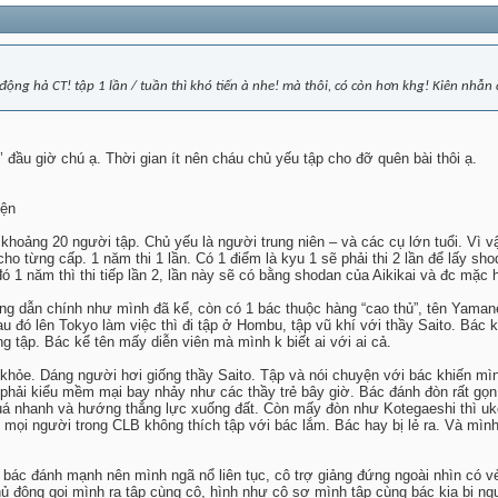
động hả CT! tập 1 lần / tuần thì khó tiến à nhe! mà thôi, có còn hơn khg! Kiên nhẫn 
đầu giờ chú ạ. Thời gian ít nên cháu chủ yếu tập cho đỡ quên bài thôi ạ.
yện
hoảng 20 người tập. Chủ yếu là người trung niên – và các cụ lớn tuổi. Vì v
cho từng cấp. 1 năm thi 1 lần. Có 1 điểm là kyu 1 sẽ phải thi 2 lần để lấy s
ó 1 năm thì thi tiếp lần 2, lần này sẽ có bằng shodan của Aikikai và đc mặc
g dẫn chính như mình đã kể, còn có 1 bác thuộc hàng “cao thủ”, tên Yaman
au đó lên Tokyo làm việc thì đi tập ở Hombu, tập vũ khí với thầy Saito. Bác
ếng tập. Bác kể tên mấy diễn viên mà mình k biết ai với ai cả.
khỏe. Dáng người hơi giống thầy Saito. Tập và nói chuyện với bác khiến mìn
k phải kiểu mềm mại bay nhảy như các thầy trẻ bây giờ. Bác đánh đòn rất gọn
á nhanh và hướng thẳng lực xuống đất. Còn mấy đòn như Kotegaeshi thì uke
mọi người trong CLB không thích tập với bác lắm. Bác hay bị lẻ ra. Và mình
 bác đánh mạnh nên mình ngã nổ liên tục, cô trợ giảng đứng ngoài nhìn có v
ủ động gọi mình ra tập cùng cô, hình như cô sợ mình tập cùng bác kia bị ng