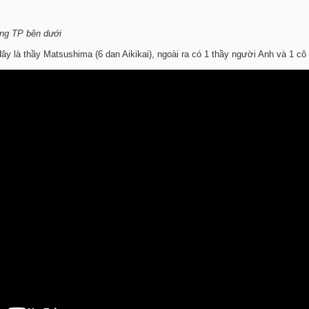
ống TP bên dưới
y là thầy Matsushima (6 dan Aikikai), ngoài ra có 1 thầy người Anh và 1 cô