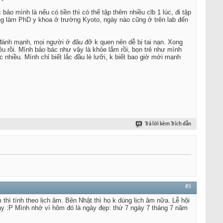
o mình là nếu có tiền thì có thể tập thêm nhiều clb 1 lúc, đi tập
ng làm PhD y khoa ở trường Kyoto, ngày nào cũng ở trên lab đến
en đánh mạnh, mọi người ở đâu đỡ k quen nên dễ bị tai nạn. Xong
u rồi. Mình bảo bác như vậy là khỏe lắm rồi, bọn trẻ như mình
nhiều. Mình chỉ biết lắc đầu lè lưỡi, k biết bao giờ mới mạnh
Trả lời kèm Trích dẫn
#5
hì tính theo lịch âm. Bên Nhật thì họ k dùng lịch âm nữa. Lễ hội
này :P Mình nhớ vì hôm đó là ngày đẹp: thứ 7 ngày 7 tháng 7 năm