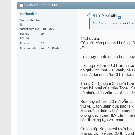
05-05-2017,
11:10 PM
chithanh
Gửi bởi
aiki
Senior Member
Như vậy thì khỏi cần khởi 
Ngày tham gia
Jul 2007
Đang ở
JP
@Chú Aiki.
Bài viết
146
Có khởi động nhanh khoảng 10’ 
Thanks
11
///
Thanked 64 Times in 35 Posts
Hôm nay mình xin kể tiếp chu
Lớp người lớn ở CLB mình có k
có qui định màu đai xanh, nâu 
như là đai đen cấp CLB). Sau đ
Trong CLB, ngoài 3 người hướn
theo hệ phái của thầy Tohei. S
có nhiều diễn viên ca sĩ nổi ti
Bác này đã hơn 70 mà vẫn rất 
thú vị. Cách đánh của bác là 
đầu xuống thảm vì bác xoay qu
phong cách của HLV chính nên 
bác thường tập với nhau.
Có lần tập Kotegaeshi với bác,
nhàng. Đòn kế sau đó thì cô ch