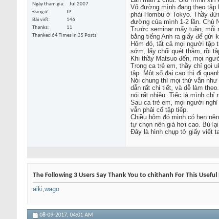
Ngày tham gia
Jul 2007
Võ đường mình đang theo tập l
Đang ở
JP
phải Hombu ở Tokyo. Thầy đứn
Bài viết
146
đường của mình 1-2 lần. Chủ Nh
Thanks
11
Trước seminar mấy tuần, mỗi ng
Thanked 64 Times in 35 Posts
bằng tiếng Anh ra giấy để gửi
Hôm đó, tất cả mọi người tập t
sớm, lấy chổi quét thảm, rồi t
Khi thầy Matsuo đến, mọi ngườ
Trong ca trẻ em, thầy chỉ gọi
tập. Một số đai cao thì đi qu
Nói chung thì mọi thứ vẫn như 
dẫn rất chi tiết, và dễ làm th
nói rất nhiều. Tiếc là mình chỉ
Sau ca trẻ em, mọi người nghỉ
vẫn phải cố tập tiếp.
Chiều hôm đó mình có hẹn nên k
tự chọn nên giá hơi cao. Bù lạ
Đây là hình chụp tở giấy viết 
The Following 3 Users Say Thank You to chithanh For This Useful 
aiki
,
wago
08-09-2017,
04:01 AM