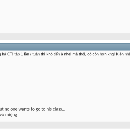
hả CT! tập 1 lần / tuần thì khó tiến à nhe! mà thôi, có còn hơn khg! Kiên nh
but no one wants to go to his class...
 võ miệng