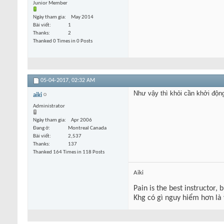
Junior Member
Ngày tham gia
May 2014
Bài viết
1
Thanks
2
Thanked 0 Times in 0 Posts
05-04-2017,
02:32 AM
Như vậy thì khỏi cần khởi động 
aiki
Administrator
Ngày tham gia
Apr 2006
Đang ở
Montreal Canada
Bài viết
2,537
Thanks
137
Thanked 164 Times in 118 Posts
Aiki
Pain is the best instructor, 
Khg có gì nguy hiểm hơn là