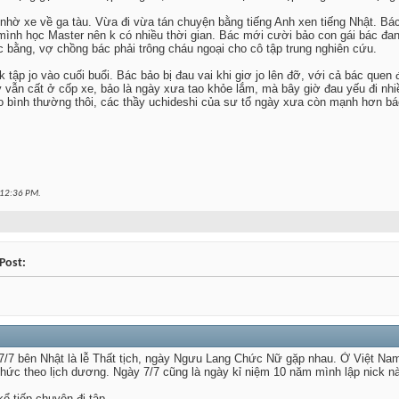
hờ xe về ga tàu. Vừa đi vừa tán chuyện bằng tiếng Anh xen tiếng Nhật. Bác bả
ình học Master nên k có nhiều thời gian. Bác mới cười bảo con gái bác đa
c bằng, vợ chồng bác phải trông cháu ngoại cho cô tập trung nghiên cứu.
i k tập jo vào cuối buổi. Bác bảo bị đau vai khi giơ jo lên đỡ, với cả bác qu
vẫn cất ở cốp xe, bảo là ngày xưa tao khỏe lắm, mà bây giờ đau yếu đi nhiề
o bình thường thôi, các thầy uchideshi của sư tổ ngày xưa còn mạnh hơn bác 
12:36 PM
.
Post:
/7 bên Nhật là lễ Thất tịch, ngày Ngưu Lang Chức Nữ gặp nhau. Ở Việt Nam t
 chức theo lịch dương. Ngày 7/7 cũng là ngày kỉ niệm 10 năm mình lập nick 
ể tiếp chuyện đi tập.