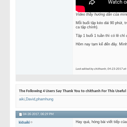
Video thầy hướng dẫn của mình 
Mỗi buổi tập kéo dài 90 phút, 
ca tập chính).
Tập 1 buổi 1 tuần thì có lẽ ch
Hôm nay tạm kể đến đây. Mình s
Last edited by chithanh; 04-23-2017 at
The Following 4 Users Say Thank You to chithanh For This Useful 
aiki
,
David
,
phamhung
04-26-2017,
06:29 PM
Hay quá, hóng bài viết tiếp củ
kidsaiki