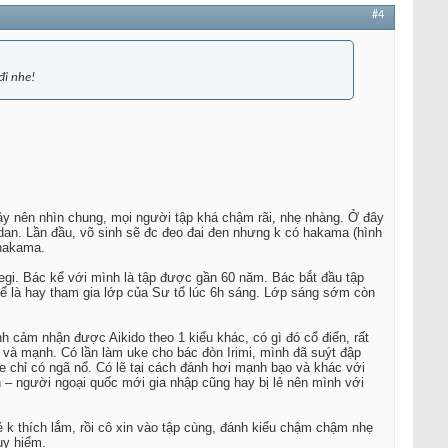
#4
đi nhe!
ậy nên nhìn chung, mọi người tập khá chậm rãi, nhẹ nhàng. Ở đây
hodan. Lần đầu, võ sinh sẽ đc đeo đai đen nhưng k có hakama (hình
 hakama.
egi. Bác kể với mình là tập được gần 60 năm. Bác bắt đầu tập
 kể là hay tham gia lớp của Sư tổ lúc 6h sáng. Lớp sáng sớm còn
h cảm nhận được Aikido theo 1 kiểu khác, có gì đó cổ điển, rất
 và mạnh. Có lần làm uke cho bác đòn Irimi, mình đã suýt đập
 chỉ có ngã nổ. Có lẽ tại cách đánh hơi mạnh bạo và khác với
 – người ngoại quốc mới gia nhập cũng hay bị lẻ nên mình với
ẻ k thích lắm, rồi cô xin vào tập cùng, đánh kiểu chậm chậm nhẹ
uy hiểm.