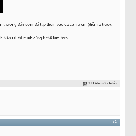
viên thường đến sớm để tập thêm vào cả ca trẻ em (diễn ra trước
h hiện tại thì mình cũng k thể làm hơn.
Trả lời kèm Trích dẫn
#2