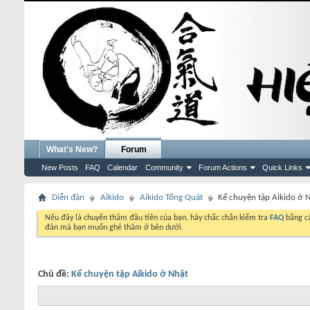
What's New?
Forum
New Posts
FAQ
Calendar
Community
Forum Actions
Quick Links
Diễn đàn
Aikido
Aikido Tổng Quát
Kể chuyện tập Aikido ở 
Nếu đây là chuyến thăm đầu tiên của bạn, hãy chắc chắn kiểm tra
FAQ
bằng cá
đàn mà bạn muốn ghé thăm ở bên dưới.
Chủ đề:
Kể chuyện tập Aikido ở Nhật