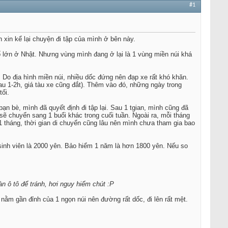
#1
 xin kể lại chuyện đi tập của mình ở bên này.
ố lớn ở Nhật. Nhưng vùng mình đang ở lại là 1 vùng miền núi khá
Do địa hình miền núi, nhiều dốc đứng nên đạp xe rất khó khăn.
au 1-2h, giá tàu xe cũng đắt). Thêm vào đó, những ngày trong
tối.
ạn bè, mình đã quyết định đi tập lại. Sau 1 tgian, mình cũng đã
ẽ chuyển sang 1 buổi khác trong cuối tuần. Ngoài ra, mỗi tháng
 1 tháng, thời gian di chuyển cũng lâu nên mình chưa tham gia bao
 sinh viên là 2000 yên. Bảo hiểm 1 năm là hơn 1800 yên. Nếu so
àn ô tô để tránh, hơi nguy hiểm chút :P
 nằm gần đỉnh của 1 ngọn núi nên đường rất dốc, đi lên rất mệt.