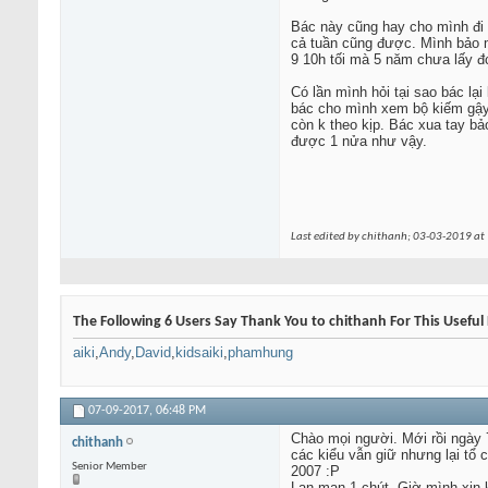
Bác này cũng hay cho mình đi n
cả tuần cũng được. Mình bảo m
9 10h tối mà 5 năm chưa lấy đ
Có lần mình hỏi tại sao bác lạ
bác cho mình xem bộ kiếm gậy 
còn k theo kịp. Bác xua tay bả
được 1 nửa như vậy.
Last edited by chithanh; 03-03-2019 at
The Following 6 Users Say Thank You to chithanh For This Useful 
aiki
,
Andy
,
David
,
kidsaiki
,
phamhung
07-09-2017,
06:48 PM
Chào mọi người. Mới rồi ngày 7
chithanh
các kiểu vẫn giữ nhưng lại tổ
Senior Member
2007 :P
Lan man 1 chút. Giờ mình xin k