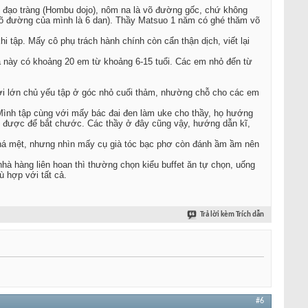
ộ đạo tràng (Hombu dojo), nôm na là võ đường gốc, chứ không
õ đường của mình là 6 dan). Thầy Matsuo 1 năm có ghé thăm võ
 tập. Mấy cô phụ trách hành chính còn cẩn thận dịch, viết lại
 Ca này có khoảng 20 em từ khoảng 6-15 tuổi. Các em nhỏ đến từ
gười lớn chủ yếu tập ở góc nhỏ cuối thảm, nhường chỗ cho các em
. Mình tập cùng với mấy bác đai đen làm uke cho thầy, họ hướng
đoán được để bắt chước. Các thầy ở đây cũng vậy, hướng dẫn kĩ,
 khá mệt, nhưng nhìn mấy cụ già tóc bạc phơ còn đánh ầm ầm nên
hà hàng liên hoan thì thường chọn kiểu buffet ăn tự chọn, uống
ù hợp với tất cả.
Trả lời kèm Trích dẫn
#6