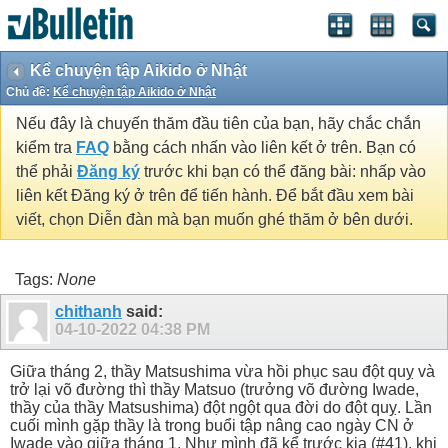
Kể chuyện tập Aikido ở Nhật
Chủ đề:
Kể chuyện tập Aikido ở Nhật
Nếu đây là chuyến thăm đầu tiên của bạn, hãy chắc chắn
kiểm tra
FAQ
bằng cách nhấn vào liên kết ở trên. Bạn có
thể phải
Đăng ký
trước khi bạn có thể đăng bài: nhấp vào
liên kết Đăng ký ở trên để tiến hành. Để bắt đầu xem bài
viết, chọn Diễn đàn mà bạn muốn ghé thăm ở bên dưới.
Tags:
None
chithanh
said:
04-10-2022
04:38 PM
Giữa tháng 2, thầy Matsushima vừa hồi phục sau đột quỵ và
trở lại võ đường thì thầy Matsuo (trưởng võ đường Iwade,
thầy của thầy Matsushima) đột ngột qua đời do đột quỵ. Lần
cuối mình gặp thầy là trong buổi tập nâng cao ngày CN ở
Iwade vào giữa tháng 1. Như mình đã kể trước kia (#41), khi