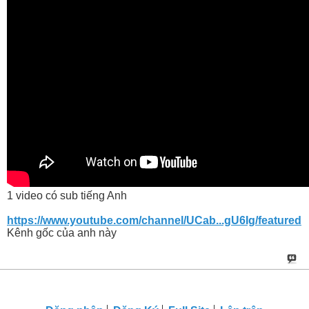
1 video có sub tiếng Anh
https://www.youtube.com/channel/UCab...gU6Ig/featured
Kênh gốc của anh này