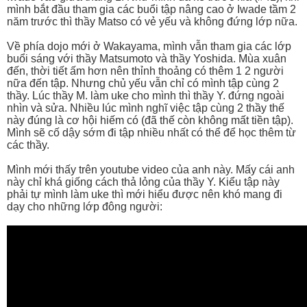
mình bắt đầu tham gia các buổi tập nâng cao ở Iwade tầm 2
năm trước thì thầy Matso có vẻ yếu và không đứng lớp nữa.
Về phía dojo mới ở Wakayama, mình vẫn tham gia các lớp
buổi sáng với thầy Matsumoto và thầy Yoshida. Mùa xuân
đến, thời tiết ấm hơn nên thỉnh thoảng có thêm 1 2 người
nữa đến tập. Nhưng chủ yếu vẫn chỉ có mình tập cùng 2
thầy. Lúc thầy M. làm uke cho mình thì thầy Y. đứng ngoài
nhìn và sửa. Nhiều lúc mình nghĩ việc tập cùng 2 thầy thế
này đúng là cơ hội hiếm có (đã thế còn không mất tiền tập).
Mình sẽ cố dậy sớm đi tập nhiều nhất có thể để học thêm từ
các thầy.
Mình mới thấy trên youtube video của anh này. Mấy cái anh
này chỉ khá giống cách thả lỏng của thầy Y. Kiểu tập này
phải tự mình làm uke thì mới hiểu được nên khó mang đi
dạy cho những lớp đông người: