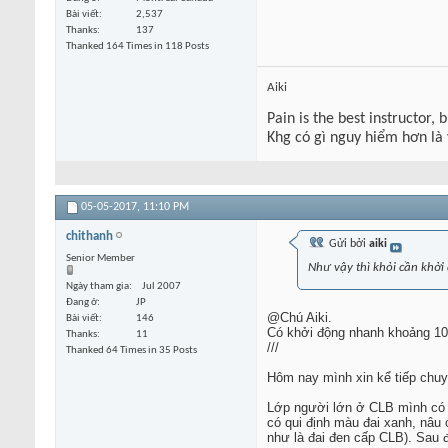
Bài viết
2,537
Thanks
137
Thanked 164 Times in 118 Posts
Aiki
Pain is the best instructor, 
Khg có gì nguy hiểm hơn là
05-05-2017,
11:10 PM
chithanh
Gửi bởi
aiki
Senior Member
Như vậy thì khỏi cần khởi 
Ngày tham gia
Jul 2007
Đang ở
JP
@Chú Aiki.
Bài viết
146
Có khởi động nhanh khoảng 10’ 
Thanks
11
///
Thanked 64 Times in 35 Posts
Hôm nay mình xin kể tiếp chu
Lớp người lớn ở CLB mình có k
có qui định màu đai xanh, nâu 
như là đai đen cấp CLB). Sau đ