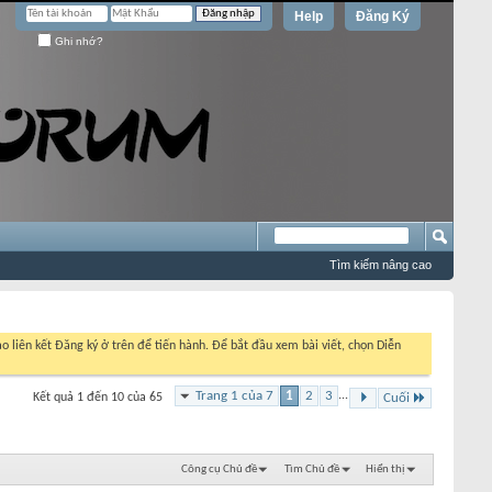
Help
Đăng Ký
Ghi nhớ?
Tìm kiếm nâng cao
o liên kết Đăng ký ở trên để tiến hành. Để bắt đầu xem bài viết, chọn Diễn
Trang 1 của 7
1
2
3
...
Kết quả 1 đến 10 của 65
Cuối
Công cụ Chủ đề
Tìm Chủ đề
Hiển thị