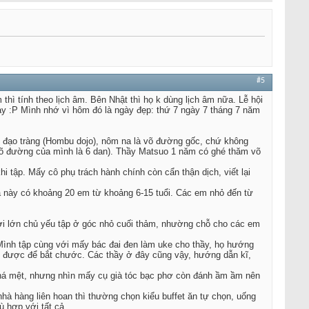
#5
hì tính theo lịch âm. Bên Nhật thì họ k dùng lịch âm nữa. Lễ hội
này :P Mình nhớ vì hôm đó là ngày đẹp: thứ 7 ngày 7 tháng 7 năm
ộ đạo tràng (Hombu dojo), nôm na là võ đường gốc, chứ không
õ đường của mình là 6 dan). Thầy Matsuo 1 năm có ghé thăm võ
 tập. Mấy cô phụ trách hành chính còn cẩn thận dịch, viết lại
 Ca này có khoảng 20 em từ khoảng 6-15 tuổi. Các em nhỏ đến từ
gười lớn chủ yếu tập ở góc nhỏ cuối thảm, nhường chỗ cho các em
. Mình tập cùng với mấy bác đai đen làm uke cho thầy, họ hướng
đoán được để bắt chước. Các thầy ở đây cũng vậy, hướng dẫn kĩ,
 khá mệt, nhưng nhìn mấy cụ già tóc bạc phơ còn đánh ầm ầm nên
hà hàng liên hoan thì thường chọn kiểu buffet ăn tự chọn, uống
ù hợp với tất cả.