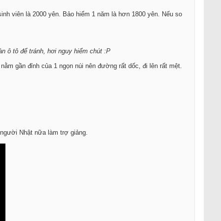
 sinh viên là 2000 yên. Bảo hiểm 1 năm là hơn 1800 yên. Nếu so
àn ô tô để tránh, hơi nguy hiểm chút :P
 nằm gần đỉnh của 1 ngọn núi nên đường rất dốc, đi lên rất mệt.
 người Nhật nữa làm trợ giảng.