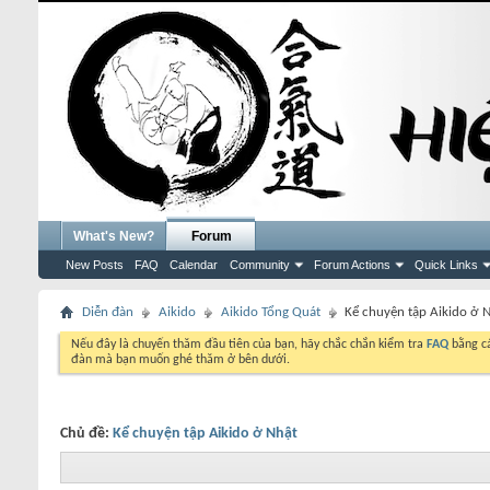
What's New?
Forum
New Posts
FAQ
Calendar
Community
Forum Actions
Quick Links
Diễn đàn
Aikido
Aikido Tổng Quát
Kể chuyện tập Aikido ở 
Nếu đây là chuyến thăm đầu tiên của bạn, hãy chắc chắn kiểm tra
FAQ
bằng cá
đàn mà bạn muốn ghé thăm ở bên dưới.
Chủ đề:
Kể chuyện tập Aikido ở Nhật