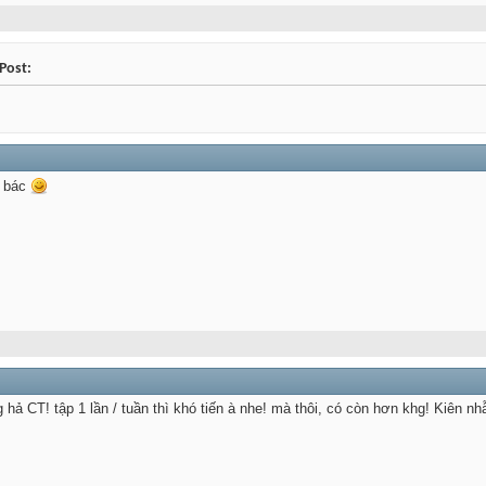
Post:
a bác
M
hả CT! tập 1 lần / tuần thì khó tiến à nhe! mà thôi, có còn hơn khg! Kiên nh