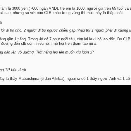
 làm là 3000 yên (~600 ngàn VNĐ), trẻ em là 1000, người già trên 65 tuổi và
khá cao, nhưng so với các CLB khác trong vùng thì mức này là thấp nhất.
ng
lối đi bộ nhỏ. 2 người đi bộ ngược chiều gặp nhau thì 1 người phải đi xuống l
 gần 1 tiếng. Trong đó có 7 phút ngồi tàu, còn lại là đi bộ leo dốc. Do CLB
 đường đến clb còn nhiều hơn mồ hôi trên thảm tập nữa.
g dẫn lên võ đường. Trời nắng leo lên muốn xỉu luôn :P
ống TP bên dưới
y là thầy Matsushima (6 dan Aikikai), ngoài ra có 1 thầy người Anh và 1 cô
PM
 PM