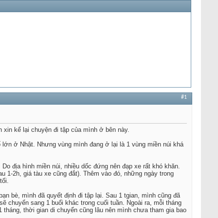
#1
 xin kể lại chuyện đi tập của mình ở bên này.
ố lớn ở Nhật. Nhưng vùng mình đang ở lại là 1 vùng miền núi khá
Do địa hình miền núi, nhiều dốc đứng nên đạp xe rất khó khăn.
au 1-2h, giá tàu xe cũng đắt). Thêm vào đó, những ngày trong
tối.
ạn bè, mình đã quyết định đi tập lại. Sau 1 tgian, mình cũng đã
ẽ chuyển sang 1 buổi khác trong cuối tuần. Ngoài ra, mỗi tháng
 1 tháng, thời gian di chuyển cũng lâu nên mình chưa tham gia bao