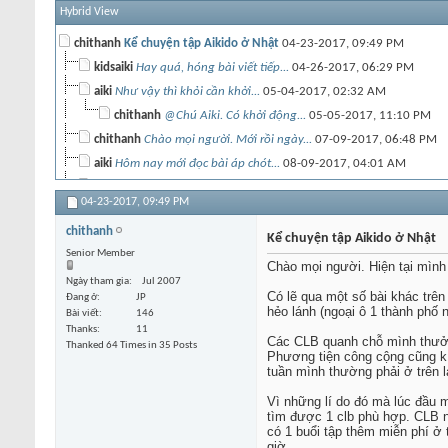
Hybrid View
chithanh
Kể chuyện tập Aikido ở Nhật
04-23-2017,
09:49 PM
kidsaiki
Hay quá, hóng bài viết tiếp...
04-26-2017,
06:29 PM
aiki
Như vậy thì khỏi cần khởi...
05-04-2017,
02:32 AM
chithanh
@Chú Aiki. Có khởi động...
05-05-2017,
11:10 PM
chithanh
Chào mọi người. Mới rồi ngày...
07-09-2017,
06:48 PM
aiki
Hôm nay mới đọc bài áp chót...
08-09-2017,
04:01 AM
chithanh
Chào mọi người. Để chuẩn bị...
10-09-2017,
09:46 AM
04-23-2017,
09:49 PM
Steven
Hay quá, kể tiếp nha ChiThanh
12-29-2017,
12:07 AM
chithanh
chithanh
Chào mọi người, Mấy tuần...
12-29-2017,
11:36 AM
Kể chuyện tập Aikido ở Nhật
Senior Member
aiki
Việc Aikikai quản lý thì tui...
12-30-2017,
01:39 AM
Chào mọi người. Hiện tại mình 
Ngày tham gia
Jul 2007
chithanh
Chào mọi người, Ở Nhật hiện...
02-05-2018,
09:25 PM
Có lẽ qua một số bài khác trên
Đang ở
JP
chithanh
Tuần vừa rồi mình mới thi lên...
03-28-2018,
08:28 PM
hẻo lánh (ngoại ô 1 thành phố n
Bài viết
146
Thanks
11
chithanh
Chào mọi người. Vừa qua là...
06-10-2018,
11:42 PM
Các CLB quanh chỗ mình thưởng
Thanked 64 Times in 35 Posts
Khách
Dạo này có gì mới không...
Phương tiện công cộng cũng k 
07-22-2018,
06:51 PM
tuần mình thường phải ở trên l
chithanh
Chào mọi người, Trong bài...
09-26-2018,
04:13 PM
Vì những lí do đó mà lúc đầu m
MinhDao
Cảm ơn chia sẻ rất thực tế...
09-26-2018,
08:34 
tìm được 1 clb phù hợp. CLB n
chithanh
Đây có phải chương trình thi...
09-27-2018,
0
có 1 buổi tập thêm miễn phí ở 
giờ.