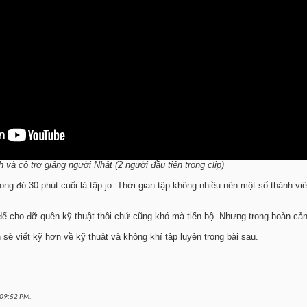
M
 PM
và cô trợ giảng người Nhật (2 người đầu tiên trong clip)
trong đó 30 phút cuối là tập jo. Thời gian tập không nhiều nên một số thành 
ỉ để cho đỡ quên kỹ thuật thôi chứ cũng khó mà tiến bộ. Nhưng trong hoàn cản
ẽ viết kỹ hơn về kỹ thuật và không khí tập luyện trong bài sau.
09:52 PM
.