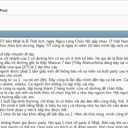
Post:
/7 bên Nhật là lễ Thất tịch, ngày Ngưu Lang Chức Nữ gặp nhau. Ở Việt Nam t
 chức theo lịch dương. Ngày 7/7 cũng là ngày kỉ niệm 10 năm mình lập nick 
ể tiếp chuyện đi tập.
à chi nhánh của 1 võ đường lớn có trụ sở ở tỉnh kế bên. Họ gọi đó là Bản b
g đầu võ đường gốc là thầy Matsuo 7 dan (Thầy Matsushima đang dạy tại v
ật vừa qua (2/7) là 1 dịp như vậy.
ười được phát 1 tấm giấy mời để thông báo về sự kiện và buổi party sau khi
 kèm cho mình.
rung từ ca 1 - ca trẻ em (9h). Đây cũng là lần đầu mình đến tập ca trẻ em.
ập ukemi, shikko. Ca người lớn không có tập mấy cái này.
i cùng ra ngoài, tập trung thành 2 hàng trước cửa võ đường để chào thầy.
 uke là các em nhỏ và hình thức tổ chức lớp thì y như lớp người lớn. Hội n
anh hướng dẫn các em.
1 buổi tập bình thường, chỉ khác là có thêm vài đai đen đến cùng thầy thôi
eo. Dù mình k biết tiếng Nhật, k hiểu họ nói j cả nhưng nhìn họ làm thì vẫn 
 nhìn hình đoán ý nên k tiếp thu được hết.
 1 chút rồi lại vào khởi động để bắt đầu ca 2. Hôm đó khá nóng, mình cũng
hông tham gia được party. Nói qua 1 chút về party ở Nhật. Bên này khi ra n
i mọi người có thể tùy chọn món ưa thích vì đi đông người, khó chọn món ph