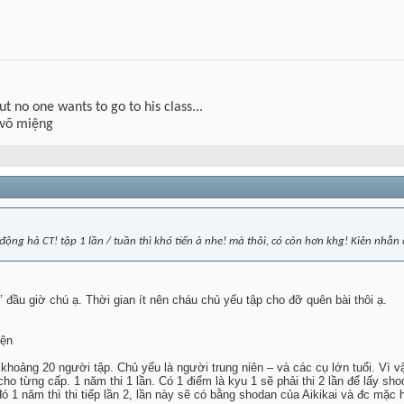
but no one wants to go to his class...
 võ miệng
động hả CT! tập 1 lần / tuần thì khó tiến à nhe! mà thôi, có còn hơn khg! Kiên nhẫn 
đầu giờ chú ạ. Thời gian ít nên cháu chủ yếu tập cho đỡ quên bài thôi ạ.
yện
hoảng 20 người tập. Chủ yếu là người trung niên – và các cụ lớn tuổi. Vì v
cho từng cấp. 1 năm thi 1 lần. Có 1 điểm là kyu 1 sẽ phải thi 2 lần để lấy s
ó 1 năm thì thi tiếp lần 2, lần này sẽ có bằng shodan của Aikikai và đc mặc