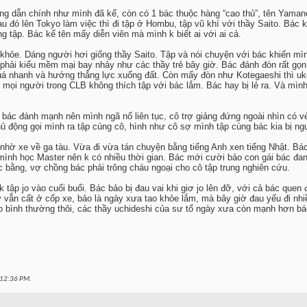
g dẫn chính như mình đã kể, còn có 1 bác thuộc hàng “cao thủ”, tên Yaman
au đó lên Tokyo làm việc thì đi tập ở Hombu, tập vũ khí với thầy Saito. Bác
ếng tập. Bác kể tên mấy diễn viên mà mình k biết ai với ai cả.
khỏe. Dáng người hơi giống thầy Saito. Tập và nói chuyện với bác khiến mìn
k phải kiểu mềm mại bay nhảy như các thầy trẻ bây giờ. Bác đánh đòn rất gọn
á nhanh và hướng thẳng lực xuống đất. Còn mấy đòn như Kotegaeshi thì uke
mọi người trong CLB không thích tập với bác lắm. Bác hay bị lẻ ra. Và mình
 bác đánh mạnh nên mình ngã nổ liên tục, cô trợ giảng đứng ngoài nhìn có v
ủ động gọi mình ra tập cùng cô, hình như cô sợ mình tập cùng bác kia bị ng
hờ xe về ga tàu. Vừa đi vừa tán chuyện bằng tiếng Anh xen tiếng Nhật. Bác bả
ình học Master nên k có nhiều thời gian. Bác mới cười bảo con gái bác đa
c bằng, vợ chồng bác phải trông cháu ngoại cho cô tập trung nghiên cứu.
i k tập jo vào cuối buổi. Bác bảo bị đau vai khi giơ jo lên đỡ, với cả bác qu
vẫn cất ở cốp xe, bảo là ngày xưa tao khỏe lắm, mà bây giờ đau yếu đi nhiề
o bình thường thôi, các thầy uchideshi của sư tổ ngày xưa còn mạnh hơn bác 
12:36 PM
.