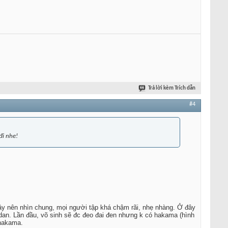
Trả lời kèm Trích dẫn
#4
đi nhe!
ậy nên nhìn chung, mọi người tập khá chậm rãi, nhẹ nhàng. Ở đây
hodan. Lần đầu, võ sinh sẽ đc đeo đai đen nhưng k có hakama (hình
 hakama.