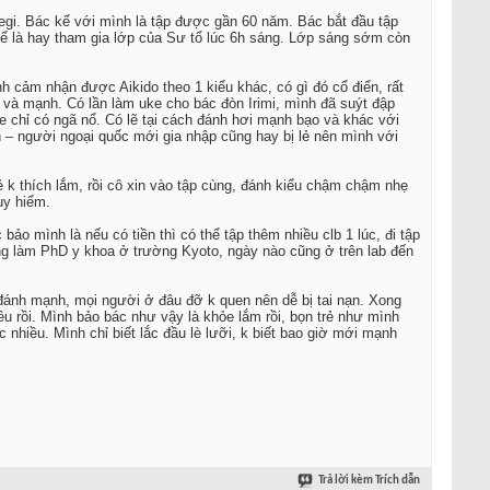
egi. Bác kể với mình là tập được gần 60 năm. Bác bắt đầu tập
 kể là hay tham gia lớp của Sư tổ lúc 6h sáng. Lớp sáng sớm còn
h cảm nhận được Aikido theo 1 kiểu khác, có gì đó cổ điển, rất
 và mạnh. Có lần làm uke cho bác đòn Irimi, mình đã suýt đập
 chỉ có ngã nổ. Có lẽ tại cách đánh hơi mạnh bạo và khác với
 – người ngoại quốc mới gia nhập cũng hay bị lẻ nên mình với
ẻ k thích lắm, rồi cô xin vào tập cùng, đánh kiểu chậm chậm nhẹ
uy hiểm.
o mình là nếu có tiền thì có thể tập thêm nhiều clb 1 lúc, đi tập
ng làm PhD y khoa ở trường Kyoto, ngày nào cũng ở trên lab đến
en đánh mạnh, mọi người ở đâu đỡ k quen nên dễ bị tai nạn. Xong
u rồi. Mình bảo bác như vậy là khỏe lắm rồi, bọn trẻ như mình
nhiều. Mình chỉ biết lắc đầu lè lưỡi, k biết bao giờ mới mạnh
Trả lời kèm Trích dẫn