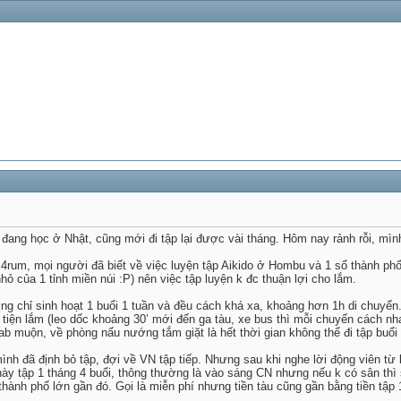
đang học ở Nhật, cũng mới đi tập lại được vài tháng. Hôm nay rảnh rỗi, mình
 4rum, mọi người đã biết về việc luyện tập Aikido ở Hombu và 1 số thành ph
hỏ của 1 tỉnh miền núi :P) nên việc tập luyện k đc thuận lợi cho lắm.
 chỉ sinh hoạt 1 buổi 1 tuần và đều cách khá xa, khoảng hơn 1h di chuyển. 
tiện lắm (leo dốc khoảng 30’ mới đến ga tàu, xe bus thì mỗi chuyến cách nh
ab muộn, về phòng nấu nướng tắm giặt là hết thời gian không thể đi tập buổi 
ình đã định bỏ tập, đợi về VN tập tiếp. Nhưng sau khi nghe lời động viên từ b
PM
ày tập 1 tháng 4 buổi, thông thường là vào sáng CN nhưng nếu k có sân thì s
3:05 PM
thành phố lớn gần đó. Gọi là miễn phí nhưng tiền tàu cũng gần bằng tiền tập