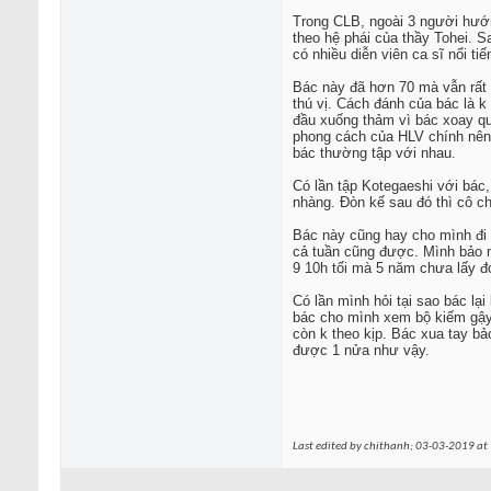
Trong CLB, ngoài 3 người hướn
theo hệ phái của thầy Tohei. S
có nhiều diễn viên ca sĩ nổi ti
Bác này đã hơn 70 mà vẫn rất 
thú vị. Cách đánh của bác là 
đầu xuống thảm vì bác xoay qu
phong cách của HLV chính nên 
bác thường tập với nhau.
Có lần tập Kotegaeshi với bác,
nhàng. Đòn kế sau đó thì cô ch
Bác này cũng hay cho mình đi n
cả tuần cũng được. Mình bảo m
9 10h tối mà 5 năm chưa lấy đ
Có lần mình hỏi tại sao bác lạ
bác cho mình xem bộ kiếm gậy 
còn k theo kịp. Bác xua tay bả
được 1 nửa như vậy.
Last edited by chithanh; 03-03-2019 at