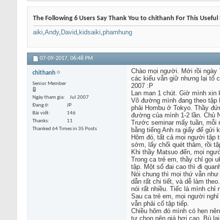
The Following 6 Users Say Thank You to chithanh For This Useful 
aiki
,
Andy
,
David
,
kidsaiki
,
phamhung
07-09-2017,
06:48 PM
Chào mọi người. Mới rồi ngày 7
chithanh
các kiểu vẫn giữ nhưng lại tổ
Senior Member
2007 :P
Lan man 1 chút. Giờ mình xin k
Ngày tham gia
Jul 2007
Võ đường mình đang theo tập l
Đang ở
JP
phải Hombu ở Tokyo. Thầy đứn
Bài viết
146
đường của mình 1-2 lần. Chủ Nh
Thanks
11
Trước seminar mấy tuần, mỗi ng
Thanked 64 Times in 35 Posts
bằng tiếng Anh ra giấy để gửi
Hôm đó, tất cả mọi người tập t
sớm, lấy chổi quét thảm, rồi t
Khi thầy Matsuo đến, mọi ngườ
Trong ca trẻ em, thầy chỉ gọi
tập. Một số đai cao thì đi qu
Nói chung thì mọi thứ vẫn như 
dẫn rất chi tiết, và dễ làm th
nói rất nhiều. Tiếc là mình chỉ
Sau ca trẻ em, mọi người nghỉ
vẫn phải cố tập tiếp.
Chiều hôm đó mình có hẹn nên k
tự chọn nên giá hơi cao. Bù lạ