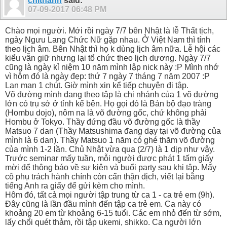
chithanh
said:
07-09-2017
06:48 PM
Chào mọi người. Mới rồi ngày 7/7 bên Nhật là lễ Thất tịch,
ngày Ngưu Lang Chức Nữ gặp nhau. Ở Việt Nam thì tính
theo lịch âm. Bên Nhật thì họ k dùng lịch âm nữa. Lễ hội các
kiểu vẫn giữ nhưng lại tổ chức theo lịch dương. Ngày 7/7
cũng là ngày kỉ niệm 10 năm mình lập nick này :P Mình nhớ
vì hôm đó là ngày đẹp: thứ 7 ngày 7 tháng 7 năm 2007 :P
Lan man 1 chút. Giờ mình xin kể tiếp chuyện đi tập.
Võ đường mình đang theo tập là chi nhánh của 1 võ đường
lớn có trụ sở ở tỉnh kế bên. Họ gọi đó là Bản bộ đạo tràng
(Hombu dojo), nôm na là võ đường gốc, chứ không phải
Hombu ở Tokyo. Thầy đứng đầu võ đường gốc là thầy
Matsuo 7 dan (Thầy Matsushima đang dạy tại võ đường của
mình là 6 dan). Thầy Matsuo 1 năm có ghé thăm võ đường
của mình 1-2 lần. Chủ Nhật vừa qua (2/7) là 1 dịp như vậy.
Trước seminar mấy tuần, mỗi người được phát 1 tấm giấy
mời để thông báo về sự kiện và buổi party sau khi tập. Mấy
cô phụ trách hành chính còn cẩn thận dịch, viết lại bằng
tiếng Anh ra giấy để gửi kèm cho mình.
Hôm đó, tất cả mọi người tập trung từ ca 1 - ca trẻ em (9h).
Đây cũng là lần đầu mình đến tập ca trẻ em. Ca này có
khoảng 20 em từ khoảng 6-15 tuổi. Các em nhỏ đến từ sớm,
lấy chổi quét thảm, rồi tập ukemi, shikko. Ca người lớn