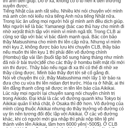
thì anh đến giúp. Do ở xa, không có ô tô nên k đến thường
xuyên được.
Tiếng Nhật của anh rất siêu. Nhiều khi nói chuyện với mình
mà anh còn nói kiểu nửa tiếng Anh nửa tiếng Nhật nữa.
Trong lúc ăn uống mọi người hỏi gì mình anh đều dịch giúp.
Mọi người kể là bác Yamanegi (bác cao thủ hay cho mình đi
nhờ xe)rất thích tập với mình vì mình ngã tốt. Trong CLB ai
cũng sợ tập với bác vì bác đánh mạnh quá. Bác còn bảo
thầy Matsushima cho mình thi lên cấp nữa. Nhưng vì mình
mới kyu 2, không được bảo lưu khi chuyển CLB, thầy bảo
nếu muốn thi lên kyu 1 thì phải đến võ đường chính
(Hombu) tập vài lần (buổi tập bổ sung hàng tháng như mình
đã nói ở bài trước)để cho các thầy ở hombu biết mặt rồi mới
xin thi được. Thầy bảo nếu ngại đi xa thì có thể đi nhờ xe
thầy cũng được. Mình bảo thầy đợt tới sẽ cố gắng đi.
Nói về chuyện thi cử, thầy Matsushima mới lấy 1 tờ báo ra
đưa cho cụ vừa thi lên nidan đợt trước. Hóa ra ở Nhật, ai thi
lên đẳng thanh công sẽ được in tên lên báo của Aikikai.
Lúc này mọi người lại chuyển sang nói chuyện chính trị
trong Aikido. Đại khái là các võ đường quanh khu Tokyo bị
Aikikai quản lí khá chặt, ở Osaka thì đỡ hơn. Võ đường của
mình cũng thuộc Aikikai nhưng do thầy trưởng võ đường có
uy tín nên tương đối độc lập với Aikikai. Ở các võ đường
khác, khi có người mới gia nhập thì phải nộp tiền lệ phí
thành viên lên Aikikai, tầm hơn 6000 yên(~500$). Ở CLB