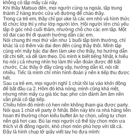
không có tập mấy cái này.
Khi thầy Matsuo đến, mọi người cùng ra ngoài, tập trung
thành 2 hàng trước cửa võ đường để chào thầy.
Trong ca trẻ em, thầy chỉ gọi uke là các em nhỏ và hình thức
tổ chức lớp thì y như lớp người lớn. Hội người lớn chủ yếu
tập ở góc nhỏ cuối thảm, nhường chỗ cho các em tập. Một
số đai cao thì đi quanh hướng dẫn các em.
Nói chung thì mọi thứ vẫn như 1 buổi tập bình thường, chỉ
khác là có thêm vài đai đen đến cùng thầy thôi. Mình tập
cùng với mấy bác đai đen làm uke cho thầy, họ hướng dẫn
rất chi tiết, và dễ làm theo. Dù mình k biết tiếng Nhật, k hiểu
họ nói j cả nhưng nhìn họ làm thì vẫn đoán được để bắt
chước. Các thầy ở đây cũng vậy, hướng dẫn kĩ, nói rất
nhiều. Tiếc là mình chỉ nhìn hình đoán ý nên k tiếp thu được
hết.
Sau ca trẻ em, mọi người nghỉ 1 chút rồi lại vào khởi động
để bắt đầu ca 2. Hôm đó khá nóng, mình cũng khá mệt,
nhưng nhìn mấy cụ già tóc bạc phơ còn đánh ầm ầm nên
vẫn phải cố tập tiếp.
Chiều hôm đó mình có hẹn nên không tham gia được party.
Nói qua 1 chút về party ở Nhật. Bên này khi ra nhà hàng liên
hoan thì thường chọn kiểu buffet ăn tự chọn, uống tự chọn
nên giá hơi cao. Bù lại mọi người có thể tùy chọn món ưa
thích vì đi đông người, khó chọn món phù hợp với tất cả.
Đây là hình chụp tở giấy viết tay họ đưa mình: