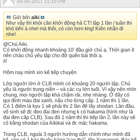
05-05-2017
11:10 PM
Gửi bởi
aiki
Như vậy thì khỏi cần khởi động hả CT! tập 1 lần / tuần thì
khó tiến à nhe! mà thôi, có còn hơn khg! Kiên nhẫn đi
nhe!
@Chú Aiki.
Có khởi động nhanh khoảng 10’ đầu giờ chú ạ. Thời gian ít
nên cháu chủ yếu tập cho đỡ quên bài thôi ạ.
///
Hôm nay mình xin kể tiếp chuyện
Lớp người lớn ở CLB mình có khoảng 20 người tập. Chủ
yếu là người trung niên – và các cụ lớn tuổi. Vì vậy nên nhìn
chung, mọi người tập khá chậm rãi, nhẹ nhàng. Ở đây có
qui định màu đai xanh, nâu cho từng cấp. 1 năm thi 1 lần.
Có 1 điểm là kyu 1 sẽ phải thi 2 lần để lấy shodan. Lần đầu,
võ sinh sẽ đc đeo đai đen nhưng k có hakama (hình như là
đai đen cấp CLB). Sau đó 1 năm thì thi tiếp lần 2, lần này sẽ
có bằng shodan của Aikikai và đc mặc hakama.
Trong CLB, ngoài 3 người hướng dẫn chính như mình đã
kể, còn có 1 bác thuộc hàng “cao thủ”, tên Yamanegi. Bác kể