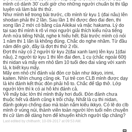
mình có dành 30' cuối giờ cho những người chuẩn bị thi tập
luyện và làm bài thi thử.
Như mình kể trong bài trước, clb mình từ kyu 1 (đai nâu) lên
shodan phải thi 2 lần. Sau lần 1 thì được đeo đai đen, thi
xong lần 2 mới có bằng của Aikikai và mặc hakama. Lý do
tại sao thì mình k rõ vì mọi người giải thích kiểu nửa tiếng
Anh nửa tiếng Nhật, nghe k hiểu hết. Bài trước mình có nói
1 năm thi 1 lấn là không đúng. Chắc do nghe nhầm. Từ đầu
năm đến giờ, đây là đợt thi thứ 2 rồi.
Đợt thi này có 2 người từ kyu 2(đai xanh lam) lên kyu 1(đai
nâu), 2 người từ kyu 1 thi lên đai đen, 1 cụ (chắc ngoài 60t)
thi nidan và mấy em nhỏ tầm 10 tuổi đeo đai vàng với xanh
lá, k biết kyu mấy.
Mấy em nhỏ chỉ đánh vài đòn cơ bản như ikkyo, irimi,
kaiten. Nhìn chung cũng ok. Tụi trẻ con CLB mình được dạy
là khi đánh kết thúc đòn phải hô to. Chắc để tập thở. Lớp
người lớn thì k có ai hô khi đánh cả.
Về mấy bác lớn thì mình thấy hơi đuối. Đòn đánh chưa
thuộc hết và đánh cũng k trôi chảy. Nhất là cụ thi nidan,
đánh gokyo chống dao mà toàn nắm kiểu ikkyo. Có lẽ do clb
mình ở vùng núi, thành viên toàn người lớn tuổi nên chuyện
thi cử làm dễ dàng hơn để khuyến khích người tập chăng?
Last edited by chithanh; 10-09-2017 at
09:53 AM
.