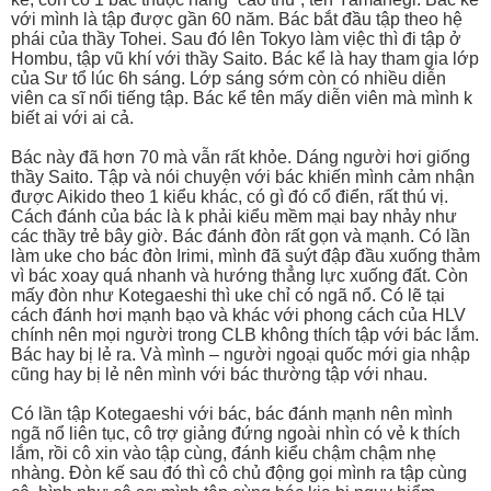
với mình là tập được gần 60 năm. Bác bắt đầu tập theo hệ
phái của thầy Tohei. Sau đó lên Tokyo làm việc thì đi tập ở
Hombu, tập vũ khí với thầy Saito. Bác kể là hay tham gia lớp
của Sư tổ lúc 6h sáng. Lớp sáng sớm còn có nhiều diễn
viên ca sĩ nổi tiếng tập. Bác kể tên mấy diễn viên mà mình k
biết ai với ai cả.
Bác này đã hơn 70 mà vẫn rất khỏe. Dáng người hơi giống
thầy Saito. Tập và nói chuyện với bác khiến mình cảm nhận
được Aikido theo 1 kiểu khác, có gì đó cổ điển, rất thú vị.
Cách đánh của bác là k phải kiểu mềm mại bay nhảy như
các thầy trẻ bây giờ. Bác đánh đòn rất gọn và mạnh. Có lần
làm uke cho bác đòn Irimi, mình đã suýt đập đầu xuống thảm
vì bác xoay quá nhanh và hướng thẳng lực xuống đất. Còn
mấy đòn như Kotegaeshi thì uke chỉ có ngã nổ. Có lẽ tại
cách đánh hơi mạnh bạo và khác với phong cách của HLV
chính nên mọi người trong CLB không thích tập với bác lắm.
Bác hay bị lẻ ra. Và mình – người ngoại quốc mới gia nhập
cũng hay bị lẻ nên mình với bác thường tập với nhau.
Có lần tập Kotegaeshi với bác, bác đánh mạnh nên mình
ngã nổ liên tục, cô trợ giảng đứng ngoài nhìn có vẻ k thích
lắm, rồi cô xin vào tập cùng, đánh kiểu chậm chậm nhẹ
nhàng. Đòn kế sau đó thì cô chủ động gọi mình ra tập cùng