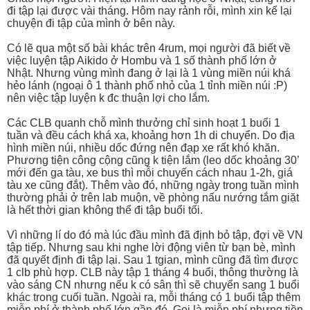
đi tập lại được vài tháng. Hôm nay rảnh rỗi, mình xin kể lại
chuyện đi tập của mình ở bên này.
Có lẽ qua một số bài khác trên 4rum, mọi người đã biết về
việc luyện tập Aikido ở Hombu và 1 số thành phố lớn ở
Nhật. Nhưng vùng mình đang ở lại là 1 vùng miền núi khá
hẻo lánh (ngoại ô 1 thành phố nhỏ của 1 tỉnh miền núi :P)
nên việc tập luyện k đc thuận lợi cho lắm.
Các CLB quanh chỗ mình thưởng chỉ sinh hoạt 1 buổi 1
tuần và đều cách khá xa, khoảng hơn 1h di chuyển. Do địa
hình miền núi, nhiều dốc đứng nên đạp xe rất khó khăn.
Phương tiện công cộng cũng k tiện lắm (leo dốc khoảng 30’
mới đến ga tàu, xe bus thì mỗi chuyến cách nhau 1-2h, giá
tàu xe cũng đắt). Thêm vào đó, những ngày trong tuần mình
thường phải ở trên lab muộn, về phòng nấu nướng tắm giặt
là hết thời gian không thể đi tập buổi tối.
Vì những lí do đó mà lúc đầu mình đã định bỏ tập, đợi về VN
tập tiếp. Nhưng sau khi nghe lời động viên từ bạn bè, mình
đã quyết định đi tập lại. Sau 1 tgian, mình cũng đã tìm được
1 clb phù hợp. CLB này tập 1 tháng 4 buổi, thông thường là
vào sáng CN nhưng nếu k có sân thì sẽ chuyển sang 1 buổi
khác trong cuối tuần. Ngoài ra, mỗi tháng có 1 buổi tập thêm
miễn phí ở thành phố lớn gần đó. Gọi là miễn phí nhưng tiền