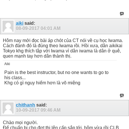
aiki
said:
08-09-2017
04:01 AM
Hôm nay mới đọc bài áp chót của CT nói về cụ học Iwama.
Cách đánh đó là đúng theo Iwama rồi. Hồi xưa, dân aikikai
Tokyo khg thích tập với Iwama vì dân iwama là dân ở quê,
quen mạnh tay hơn dân thành thị.
Aiki
Pain is the best instructor, but no one wants to go to
his class...
Khg có gì nguy hiểm hơn là võ miệng
chithanh
said:
10-09-2017
09:46 AM
Chào mọi người.
Để chuẩn bị cho đợt thi lên cấp sắp tới, hôm vừa rồi CLB