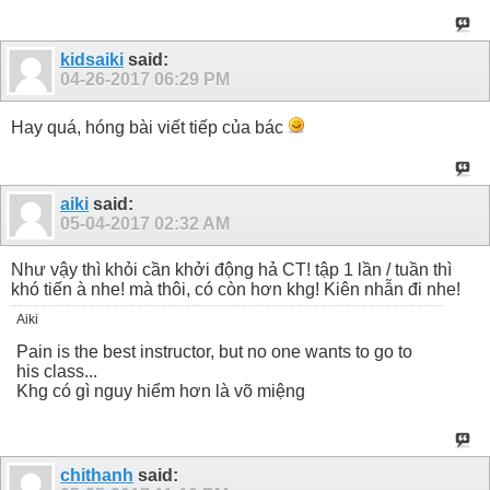
kidsaiki
said:
04-26-2017
06:29 PM
Hay quá, hóng bài viết tiếp của bác
aiki
said:
05-04-2017
02:32 AM
Như vậy thì khỏi cần khởi động hả CT! tập 1 lần / tuần thì
khó tiến à nhe! mà thôi, có còn hơn khg! Kiên nhẫn đi nhe!
Aiki
Pain is the best instructor, but no one wants to go to
his class...
Khg có gì nguy hiểm hơn là võ miệng
chithanh
said: