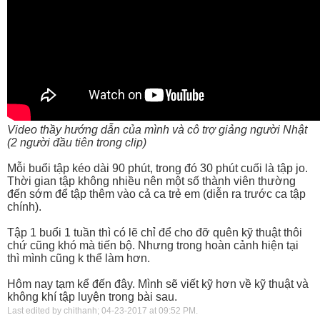
Video thầy hướng dẫn của mình và cô trợ giảng người Nhật
(2 người đầu tiên trong clip)
Mỗi buổi tập kéo dài 90 phút, trong đó 30 phút cuối là tập jo.
Thời gian tập không nhiều nên một số thành viên thường
đến sớm để tập thêm vào cả ca trẻ em (diễn ra trước ca tập
chính).
Tập 1 buổi 1 tuần thì có lẽ chỉ để cho đỡ quên kỹ thuật thôi
chứ cũng khó mà tiến bộ. Nhưng trong hoàn cảnh hiện tại
thì mình cũng k thể làm hơn.
Hôm nay tạm kể đến đây. Mình sẽ viết kỹ hơn về kỹ thuật và
không khí tập luyện trong bài sau.
Last edited by chithanh; 04-23-2017 at
09:52 PM
.