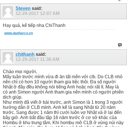
Steven
said:
12-29-2017
12:07 AM
Hay quá, kể tiếp nha ChiThanh
www.dapharco.vn
chithanh
said:
12-29-2017
11:36 AM
Chào mọi người,
Mấy tuần trước mình vừa đi ăn tất niên với clb. Do CLB nhỏ
nên chỉ có hơn 10 người tham gia tiệc thôi. Đa số người
Nhật ở đây đều không nói tiếng Anh hoặc nói rất ít. May là
có anh Simon người Anh tham gia nên mình có người phiên
dịch giúp.
Như mình đã viết ở bài trước, anh Simon là 1 trong 3 người
hướng dẫn ở CLB mình. Anh kể là sang Nhật từ 20 năm
trước. Sang được 1 năm thì cưới luôn vợ Nhật và ở lại đến
bây giờ. Anh bắt đầu tập 16 năm trước ở cơ sở khác của
Hombu ở khu trung tâm. Khi hombu mở CLB ở vùng núi này