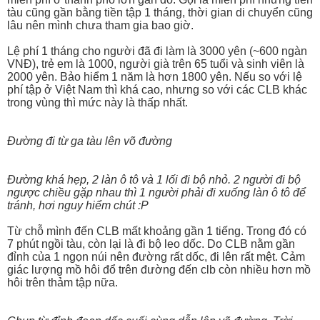
tàu cũng gần bằng tiền tập 1 tháng, thời gian di chuyển cũng
lâu nên mình chưa tham gia bao giờ.
Lệ phí 1 tháng cho người đã đi làm là 3000 yên (~600 ngàn
VNĐ), trẻ em là 1000, người già trên 65 tuổi và sinh viên là
2000 yên. Bảo hiểm 1 năm là hơn 1800 yên. Nếu so với lệ
phí tập ở Việt Nam thì khá cao, nhưng so với các CLB khác
trong vùng thì mức này là thấp nhất.
Đường đi từ ga tàu lên võ đường
Đường khá hẹp, 2 làn ô tô và 1 lối đi bộ nhỏ. 2 người đi bộ
ngược chiều gặp nhau thì 1 người phải đi xuống làn ô tô để
tránh, hơi nguy hiểm chút :P
Từ chỗ mình đến CLB mất khoảng gần 1 tiếng. Trong đó có
7 phút ngồi tàu, còn lại là đi bộ leo dốc. Do CLB nằm gần
đỉnh của 1 ngọn núi nên đường rất dốc, đi lên rất mệt. Cảm
giác lượng mồ hôi đổ trên đường đến clb còn nhiều hơn mồ
hôi trên thảm tập nữa.