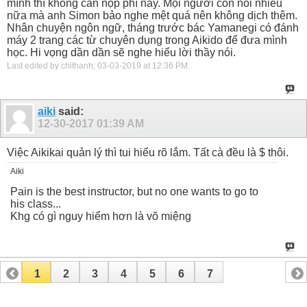
mình thì không cần nộp phí này. Mọi người còn nói nhiều
nữa mà anh Simon bảo nghe mệt quá nên không dịch thêm.
Nhân chuyện ngôn ngữ, tháng trước bác Yamanegi có đánh
máy 2 trang các từ chuyên dụng trong Aikido để đưa mình
học. Hi vọng dần dần sẽ nghe hiểu lời thầy nói.
Last edited by chithanh; 03-03-2019 at
12:36 PM
.
aiki
said:
12-30-2017
01:39 AM
Việc Aikikai quản lý thì tui hiểu rõ lắm. Tất cà đều là $ thôi.
Aiki
Pain is the best instructor, but no one wants to go to
his class...
Khg có gì nguy hiểm hơn là võ miệng
1
2
3
4
5
6
7