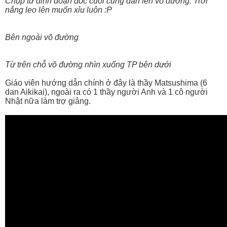
Chụp từ đỉnh đoạn dốc cuối cùng dẫn lên võ đường. Trời
nắng leo lên muốn xỉu luôn :P
Bên ngoài võ đường
Từ trên chỗ võ đường nhìn xuống TP bên dưới
Giáo viên hướng dẫn chính ở đây là thầy Matsushima (6
dan Aikikai), ngoài ra có 1 thầy người Anh và 1 cô người
Nhật nữa làm trợ giảng.