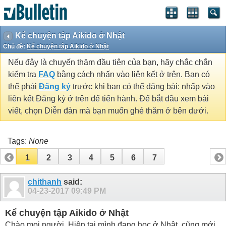
Kể chuyện tập Aikido ở Nhật
Chủ đề:
Kể chuyện tập Aikido ở Nhật
Nếu đây là chuyến thăm đầu tiên của bạn, hãy chắc chắn
kiểm tra
FAQ
bằng cách nhấn vào liên kết ở trên. Bạn có
thể phải
Đăng ký
trước khi bạn có thể đăng bài: nhấp vào
liên kết Đăng ký ở trên để tiến hành. Để bắt đầu xem bài
viết, chọn Diễn đàn mà bạn muốn ghé thăm ở bên dưới.
Tags:
None
1
2
3
4
5
6
7
chithanh
said:
04-23-2017
09:49 PM
Kể chuyện tập Aikido ở Nhật
Chào mọi người. Hiện tại mình đang học ở Nhật, cũng mới