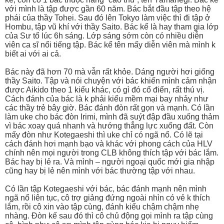
với mình là tập được gần 60 năm. Bác bắt đầu tập theo hệ
phái của thầy Tohei. Sau đó lên Tokyo làm việc thì đi tập ở
Hombu, tập vũ khí với thầy Saito. Bác kể là hay tham gia lớp
của Sư tổ lúc 6h sáng. Lớp sáng sớm còn có nhiều diễn
viên ca sĩ nổi tiếng tập. Bác kể tên mấy diễn viên mà mình k
biết ai với ai cả.
Bác này đã hơn 70 mà vẫn rất khỏe. Dáng người hơi giống
thầy Saito. Tập và nói chuyện với bác khiến mình cảm nhận
được Aikido theo 1 kiểu khác, có gì đó cổ điển, rất thú vị.
Cách đánh của bác là k phải kiểu mềm mại bay nhảy như
các thầy trẻ bây giờ. Bác đánh đòn rất gọn và mạnh. Có lần
làm uke cho bác đòn Irimi, mình đã suýt đập đầu xuống thảm
vì bác xoay quá nhanh và hướng thẳng lực xuống đất. Còn
mấy đòn như Kotegaeshi thì uke chỉ có ngã nổ. Có lẽ tại
cách đánh hơi mạnh bạo và khác với phong cách của HLV
chính nên mọi người trong CLB không thích tập với bác lắm.
Bác hay bị lẻ ra. Và mình – người ngoại quốc mới gia nhập
cũng hay bị lẻ nên mình với bác thường tập với nhau.
Có lần tập Kotegaeshi với bác, bác đánh mạnh nên mình
ngã nổ liên tục, cô trợ giảng đứng ngoài nhìn có vẻ k thích
lắm, rồi cô xin vào tập cùng, đánh kiểu chậm chậm nhẹ
nhàng. Đòn kế sau đó thì cô chủ động gọi mình ra tập cùng