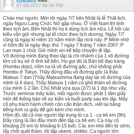
chithanh
said:
07-09-2017
06:48 PM
Chào mọi người. Mới rồi ngày 7/7 bên Nhật là lễ Thất tịch,
ngày Ngưu Lang Chức Nữ gặp nhau. Ở Việt Nam thì tính
theo lịch âm. Bên Nhật thì họ k dùng lịch âm nữa. Lễ hội các
kiểu vẫn giữ nhưng lại tổ chức theo lịch dương. Ngày 7/7
cũng là ngày kỉ niệm 10 năm mình lập nick này :P Mình nhớ
vì hôm đó là ngày đẹp: thứ 7 ngày 7 tháng 7 năm 2007 :P
Lan man 1 chút. Giờ mình xin kể tiếp chuyện đi tập.
Võ đường mình đang theo tập là chi nhánh của 1 võ đường
lớn có trụ sở ở tỉnh kế bên. Họ gọi đó là Bản bộ đạo tràng
(Hombu dojo), nôm na là võ đường gốc, chứ không phải
Hombu ở Tokyo. Thầy đứng đầu võ đường gốc là thầy
Matsuo 7 dan (Thầy Matsushima đang dạy tại võ đường của
mình là 6 dan). Thầy Matsuo 1 năm có ghé thăm võ đường
của mình 1-2 lần. Chủ Nhật vừa qua (2/7) là 1 dịp như vậy.
Trước seminar mấy tuần, mỗi người được phát 1 tấm giấy
mời để thông báo về sự kiện và buổi party sau khi tập. Mấy
cô phụ trách hành chính còn cẩn thận dịch, viết lại bằng
tiếng Anh ra giấy để gửi kèm cho mình.
Hôm đó, tất cả mọi người tập trung từ ca 1 - ca trẻ em (9h).
Đây cũng là lần đầu mình đến tập ca trẻ em. Ca này có
khoảng 20 em từ khoảng 6-15 tuổi. Các em nhỏ đến từ sớm,
lấy chổi quét thảm, rồi tập ukemi, shikko. Ca người lớn