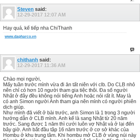
Steven
said:
12-29-2017
12:07 AM
Hay quá, kể tiếp nha ChiThanh
www.dapharco.vn
chithanh
said:
12-29-2017
11:36 AM
Chào mọi người,
Mấy tuần trước mình vừa đi ăn tất niên với clb. Do CLB nhỏ
nên chỉ có hơn 10 người tham gia tiệc thôi. Đa số người
Nhật ở đây đều không nói tiếng Anh hoặc nói rất ít. May là
có anh Simon người Anh tham gia nên mình có người phiên
dịch giúp.
Như mình đã viết ở bài trước, anh Simon là 1 trong 3 người
hướng dẫn ở CLB mình. Anh kể là sang Nhật từ 20 năm
trước. Sang được 1 năm thì cưới luôn vợ Nhật và ở lại đến
bây giờ. Anh bắt đầu tập 16 năm trước ở cơ sở khác của
Hombu ở khu trung tâm. Khi hombu mở CLB ở vùng núi này