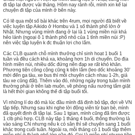
đi tập lại được vài tháng. Hôm nay rảnh rỗi, mình xin kể lại
chuyện đi tập của mình ở bên này.
Có lẽ qua một số bài khác trên 4rum, mọi người đã biết về
việc luyện tập Aikido ở Hombu và 1 số thành phố lớn ở
Nhật. Nhưng vùng mình đang ở lại là 1 vùng miền núi khá
hẻo lánh (ngoại ô 1 thành phố nhỏ của 1 tỉnh miền núi :P)
nên việc tập luyện k đc thuận lợi cho lắm.
Các CLB quanh chỗ mình thưởng chỉ sinh hoạt 1 buổi 1
tuần và đều cách khá xa, khoảng hơn 1h di chuyển. Do địa
hình miền núi, nhiều dốc đứng nên đạp xe rất khó khăn.
Phương tiện công cộng cũng k tiện lắm (leo dốc khoảng 30’
mới đến ga tàu, xe bus thì mỗi chuyến cách nhau 1-2h, giá
tàu xe cũng đắt). Thêm vào đó, những ngày trong tuần mình
thường phải ở trên lab muộn, về phòng nấu nướng tắm giặt
là hết thời gian không thể đi tập buổi tối.
Vì những lí do đó mà lúc đầu mình đã định bỏ tập, đợi về VN
tập tiếp. Nhưng sau khi nghe lời động viên từ bạn bè, mình
đã quyết định đi tập lại. Sau 1 tgian, mình cũng đã tìm được
1 clb phù hợp. CLB này tập 1 tháng 4 buổi, thông thường là
vào sáng CN nhưng nếu k có sân thì sẽ chuyển sang 1 buổi
khác trong cuối tuần. Ngoài ra, mỗi tháng có 1 buổi tập thêm
miễn phí ở thành phố lớn gần đó. Gọi là miễn phí nhưng tiền