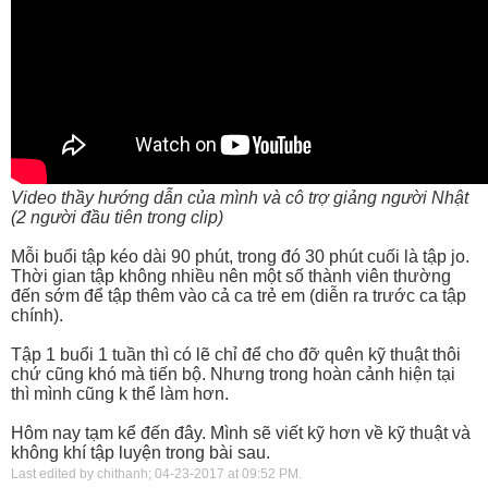
Video thầy hướng dẫn của mình và cô trợ giảng người Nhật
(2 người đầu tiên trong clip)
Mỗi buổi tập kéo dài 90 phút, trong đó 30 phút cuối là tập jo.
Thời gian tập không nhiều nên một số thành viên thường
đến sớm để tập thêm vào cả ca trẻ em (diễn ra trước ca tập
chính).
Tập 1 buổi 1 tuần thì có lẽ chỉ để cho đỡ quên kỹ thuật thôi
chứ cũng khó mà tiến bộ. Nhưng trong hoàn cảnh hiện tại
thì mình cũng k thể làm hơn.
Hôm nay tạm kể đến đây. Mình sẽ viết kỹ hơn về kỹ thuật và
không khí tập luyện trong bài sau.
Last edited by chithanh; 04-23-2017 at
09:52 PM
.