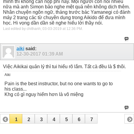
mình thì không cần nộp phí này. Mọi người còn nói nhiều
nữa mà anh Simon bảo nghe mệt quá nên không dịch thêm.
Nhân chuyện ngôn ngữ, tháng trước bác Yamanegi có đánh
máy 2 trang các từ chuyên dụng trong Aikido để đưa mình
học. Hi vọng dần dần sẽ nghe hiểu lời thầy nói.
Last edited by chithanh; 03-03-2019 at
12:36 PM
.
aiki
said:
12-30-2017
01:39 AM
Việc Aikikai quản lý thì tui hiểu rõ lắm. Tất cà đều là $ thôi.
Aiki
Pain is the best instructor, but no one wants to go to
his class...
Khg có gì nguy hiểm hơn là võ miệng
1
2
3
4
5
6
7