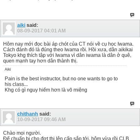
aiki
said:
08-09-2017
04:01 AM
Hôm nay mới đọc bài áp chót của CT nói về cụ học Iwama.
Cách đánh đó là đúng theo Iwama rồi. Hồi xưa, dân aikikai
Tokyo khg thích tập với Iwama vì dân iwama là dân ở quê,
quen mạnh tay hơn dân thành thị.
Aiki
Pain is the best instructor, but no one wants to go to
his class...
Khg có gì nguy hiểm hơn là võ miệng
chithanh
said:
10-09-2017
09:46 AM
Chào mọi người.
Để chuẩn bị cho đợt thi lên cấp sắp tới, hôm vừa rồi CLB