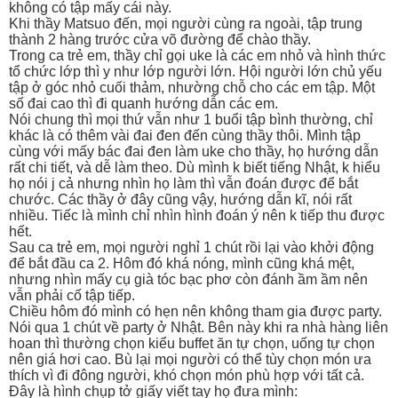
không có tập mấy cái này.
Khi thầy Matsuo đến, mọi người cùng ra ngoài, tập trung
thành 2 hàng trước cửa võ đường để chào thầy.
Trong ca trẻ em, thầy chỉ gọi uke là các em nhỏ và hình thức
tổ chức lớp thì y như lớp người lớn. Hội người lớn chủ yếu
tập ở góc nhỏ cuối thảm, nhường chỗ cho các em tập. Một
số đai cao thì đi quanh hướng dẫn các em.
Nói chung thì mọi thứ vẫn như 1 buổi tập bình thường, chỉ
khác là có thêm vài đai đen đến cùng thầy thôi. Mình tập
cùng với mấy bác đai đen làm uke cho thầy, họ hướng dẫn
rất chi tiết, và dễ làm theo. Dù mình k biết tiếng Nhật, k hiểu
họ nói j cả nhưng nhìn họ làm thì vẫn đoán được để bắt
chước. Các thầy ở đây cũng vậy, hướng dẫn kĩ, nói rất
nhiều. Tiếc là mình chỉ nhìn hình đoán ý nên k tiếp thu được
hết.
Sau ca trẻ em, mọi người nghỉ 1 chút rồi lại vào khởi động
để bắt đầu ca 2. Hôm đó khá nóng, mình cũng khá mệt,
nhưng nhìn mấy cụ già tóc bạc phơ còn đánh ầm ầm nên
vẫn phải cố tập tiếp.
Chiều hôm đó mình có hẹn nên không tham gia được party.
Nói qua 1 chút về party ở Nhật. Bên này khi ra nhà hàng liên
hoan thì thường chọn kiểu buffet ăn tự chọn, uống tự chọn
nên giá hơi cao. Bù lại mọi người có thể tùy chọn món ưa
thích vì đi đông người, khó chọn món phù hợp với tất cả.
Đây là hình chụp tở giấy viết tay họ đưa mình: