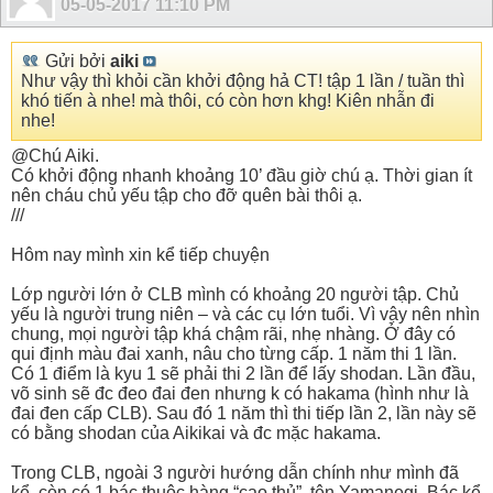
05-05-2017
11:10 PM
Gửi bởi
aiki
Như vậy thì khỏi cần khởi động hả CT! tập 1 lần / tuần thì
khó tiến à nhe! mà thôi, có còn hơn khg! Kiên nhẫn đi
nhe!
@Chú Aiki.
Có khởi động nhanh khoảng 10’ đầu giờ chú ạ. Thời gian ít
nên cháu chủ yếu tập cho đỡ quên bài thôi ạ.
///
Hôm nay mình xin kể tiếp chuyện
Lớp người lớn ở CLB mình có khoảng 20 người tập. Chủ
yếu là người trung niên – và các cụ lớn tuổi. Vì vậy nên nhìn
chung, mọi người tập khá chậm rãi, nhẹ nhàng. Ở đây có
qui định màu đai xanh, nâu cho từng cấp. 1 năm thi 1 lần.
Có 1 điểm là kyu 1 sẽ phải thi 2 lần để lấy shodan. Lần đầu,
võ sinh sẽ đc đeo đai đen nhưng k có hakama (hình như là
đai đen cấp CLB). Sau đó 1 năm thì thi tiếp lần 2, lần này sẽ
có bằng shodan của Aikikai và đc mặc hakama.
Trong CLB, ngoài 3 người hướng dẫn chính như mình đã
kể, còn có 1 bác thuộc hàng “cao thủ”, tên Yamanegi. Bác kể