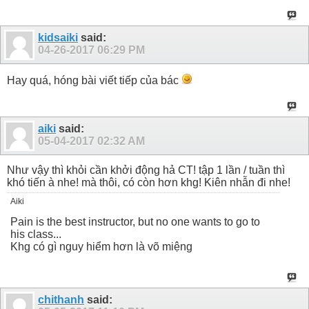
kidsaiki
said:
04-26-2017
06:29 PM
Hay quá, hóng bài viết tiếp của bác
aiki
said:
05-04-2017
02:32 AM
Như vậy thì khỏi cần khởi động hả CT! tập 1 lần / tuần thì
khó tiến à nhe! mà thôi, có còn hơn khg! Kiên nhẫn đi nhe!
Aiki
Pain is the best instructor, but no one wants to go to
his class...
Khg có gì nguy hiểm hơn là võ miệng
chithanh
said: