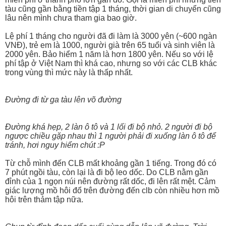
tàu cũng gần bằng tiền tập 1 tháng, thời gian di chuyển cũng
lâu nên mình chưa tham gia bao giờ.
Lệ phí 1 tháng cho người đã đi làm là 3000 yên (~600 ngàn
VNĐ), trẻ em là 1000, người già trên 65 tuổi và sinh viên là
2000 yên. Bảo hiểm 1 năm là hơn 1800 yên. Nếu so với lệ
phí tập ở Việt Nam thì khá cao, nhưng so với các CLB khác
trong vùng thì mức này là thấp nhất.
Đường đi từ ga tàu lên võ đường
Đường khá hẹp, 2 làn ô tô và 1 lối đi bộ nhỏ. 2 người đi bộ
ngược chiều gặp nhau thì 1 người phải đi xuống làn ô tô để
tránh, hơi nguy hiểm chút :P
Từ chỗ mình đến CLB mất khoảng gần 1 tiếng. Trong đó có
7 phút ngồi tàu, còn lại là đi bộ leo dốc. Do CLB nằm gần
đỉnh của 1 ngọn núi nên đường rất dốc, đi lên rất mệt. Cảm
giác lượng mồ hôi đổ trên đường đến clb còn nhiều hơn mồ
hôi trên thảm tập nữa.