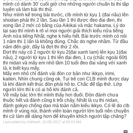
mình có dành 30' cuối giờ cho những người chuẩn bị thi tập
luyện và làm bài thi thử.
Như mình kể trong bài trước, clb mình từ kyu 1 (đai nâu) lên
shodan phải thi 2 lần. Sau lần 1 thì được đeo đai đen, thi
xong lần 2 mới có bằng của Aikikai và mặc hakama. Lý do
tại sao thì mình k rõ vì mọi người giải thích kiểu nửa tiếng
Anh nửa tiếng Nhật, nghe k hiểu hết. Bài trước mình có nói
1 năm thi 1 lấn là không đúng. Chắc do nghe nhầm. Từ đầu
năm đến giờ, đây là đợt thi thứ 2 rồi.
Đợt thi này có 2 người từ kyu 2(đai xanh lam) lên kyu 1(đai
nâu), 2 người từ kyu 1 thi lên đai đen, 1 cụ (chắc ngoài 60t)
thi nidan và mấy em nhỏ tầm 10 tuổi đeo đai vàng với xanh
lá, k biết kyu mấy.
Mấy em nhỏ chỉ đánh vài đòn cơ bản như ikkyo, irimi,
kaiten. Nhìn chung cũng ok. Tụi trẻ con CLB mình được dạy
là khi đánh kết thúc đòn phải hô to. Chắc để tập thở. Lớp
người lớn thì k có ai hô khi đánh cả.
Về mấy bác lớn thì mình thấy hơi đuối. Đòn đánh chưa
thuộc hết và đánh cũng k trôi chảy. Nhất là cụ thi nidan,
đánh gokyo chống dao mà toàn nắm kiểu ikkyo. Có lẽ do clb
mình ở vùng núi, thành viên toàn người lớn tuổi nên chuyện
thi cử làm dễ dàng hơn để khuyến khích người tập chăng?
Last edited by chithanh; 10-09-2017 at
09:53 AM
.