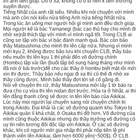
thì anh đến giúp. Do ở xa, không có ô tô nên k đến thường
xuyên được.
Tiếng Nhật của anh rất siêu. Nhiều khi nói chuyện với mình
mà anh còn nói kiểu nửa tiếng Anh nửa tiếng Nhật nữa.
Trong lúc ăn uống mọi người hỏi gì mình anh đều dịch giúp.
Mọi người kể là bác Yamanegi (bác cao thủ hay cho mình đi
nhờ xe)rất thích tập với mình vì mình ngã tốt. Trong CLB ai
cũng sợ tập với bác vì bác đánh mạnh quá. Bác còn bảo
thầy Matsushima cho mình thi lên cấp nữa. Nhưng vì mình
mới kyu 2, không được bảo lưu khi chuyển CLB, thầy bảo
nếu muốn thi lên kyu 1 thì phải đến võ đường chính
(Hombu) tập vài lần (buổi tập bổ sung hàng tháng như mình
đã nói ở bài trước)để cho các thầy ở hombu biết mặt rồi mới
xin thi được. Thầy bảo nếu ngại đi xa thì có thể đi nhờ xe
thầy cũng được. Mình bảo thầy đợt tới sẽ cố gắng đi.
Nói về chuyện thi cử, thầy Matsushima mới lấy 1 tờ báo ra
đưa cho cụ vừa thi lên nidan đợt trước. Hóa ra ở Nhật, ai thi
lên đẳng thanh công sẽ được in tên lên báo của Aikikai.
Lúc này mọi người lại chuyển sang nói chuyện chính trị
trong Aikido. Đại khái là các võ đường quanh khu Tokyo bị
Aikikai quản lí khá chặt, ở Osaka thì đỡ hơn. Võ đường của
mình cũng thuộc Aikikai nhưng do thầy trưởng võ đường có
uy tín nên tương đối độc lập với Aikikai. Ở các võ đường
khác, khi có người mới gia nhập thì phải nộp tiền lệ phí
thành viên lên Aikikai, tầm hơn 6000 yên(~500$). Ở CLB