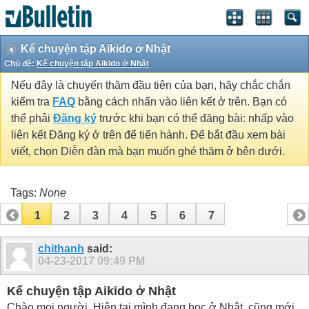
Kể chuyện tập Aikido ở Nhật
Chủ đề:
Kể chuyện tập Aikido ở Nhật
Nếu đây là chuyến thăm đầu tiên của bạn, hãy chắc chắn
kiểm tra
FAQ
bằng cách nhấn vào liên kết ở trên. Bạn có
thể phải
Đăng ký
trước khi bạn có thể đăng bài: nhấp vào
liên kết Đăng ký ở trên để tiến hành. Để bắt đầu xem bài
viết, chọn Diễn đàn mà bạn muốn ghé thăm ở bên dưới.
Tags:
None
1
2
3
4
5
6
7
chithanh
said:
04-23-2017
09:49 PM
Kể chuyện tập Aikido ở Nhật
Chào mọi người. Hiện tại mình đang học ở Nhật, cũng mới