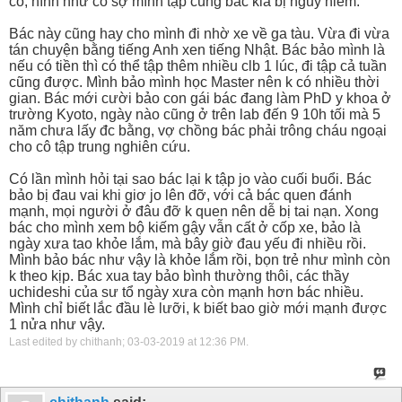
cô, hình như cô sợ mình tập cùng bác kia bị nguy hiểm.
Bác này cũng hay cho mình đi nhờ xe về ga tàu. Vừa đi vừa
tán chuyện bằng tiếng Anh xen tiếng Nhật. Bác bảo mình là
nếu có tiền thì có thể tập thêm nhiều clb 1 lúc, đi tập cả tuần
cũng được. Mình bảo mình học Master nên k có nhiều thời
gian. Bác mới cười bảo con gái bác đang làm PhD y khoa ở
trường Kyoto, ngày nào cũng ở trên lab đến 9 10h tối mà 5
năm chưa lấy đc bằng, vợ chồng bác phải trông cháu ngoại
cho cô tập trung nghiên cứu.
Có lần mình hỏi tại sao bác lại k tập jo vào cuối buổi. Bác
bảo bị đau vai khi giơ jo lên đỡ, với cả bác quen đánh
mạnh, mọi người ở đâu đỡ k quen nên dễ bị tai nạn. Xong
bác cho mình xem bộ kiếm gậy vẫn cất ở cốp xe, bảo là
ngày xưa tao khỏe lắm, mà bây giờ đau yếu đi nhiều rồi.
Mình bảo bác như vậy là khỏe lắm rồi, bọn trẻ như mình còn
k theo kịp. Bác xua tay bảo bình thường thôi, các thầy
uchideshi của sư tổ ngày xưa còn mạnh hơn bác nhiều.
Mình chỉ biết lắc đầu lè lưỡi, k biết bao giờ mới mạnh được
1 nửa như vậy.
Last edited by chithanh; 03-03-2019 at
12:36 PM
.