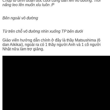
Chụp từ đỉnh đoạn dốc cuối cùng dẫn lên võ đường. Trời
nắng leo lên muốn xỉu luôn :P
Bên ngoài võ đường
Từ trên chỗ võ đường nhìn xuống TP bên dưới
Giáo viên hướng dẫn chính ở đây là thầy Matsushima (6
dan Aikikai), ngoài ra có 1 thầy người Anh và 1 cô người
Nhật nữa làm trợ giảng.