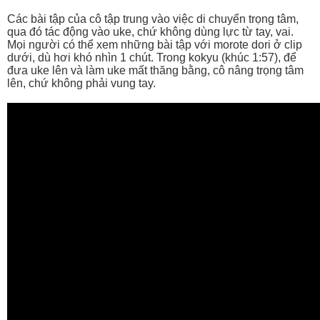
Các bài tập của cô tập trung vào việc di chuyển trọng tâm,
qua đó tác động vào uke, chứ không dùng lực từ tay, vai.
Mọi người có thể xem những bài tập với morote dori ở clip
dưới, dù hơi khó nhìn 1 chút. Trong kokyu (khúc 1:57), để
đưa uke lên và làm uke mất thăng bằng, cô nâng trọng tâm
lên, chứ không phải vung tay.