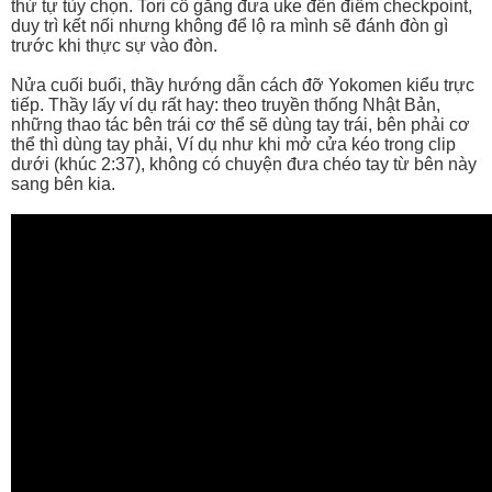
thứ tự tùy chọn. Tori cố gắng đưa uke đến điểm checkpoint,
duy trì kết nối nhưng không để lộ ra mình sẽ đánh đòn gì
trước khi thực sự vào đòn.
Nửa cuối buổi, thầy hướng dẫn cách đỡ Yokomen kiểu trực
tiếp. Thầy lấy ví dụ rất hay: theo truyền thống Nhật Bản,
những thao tác bên trái cơ thể sẽ dùng tay trái, bên phải cơ
thể thì dùng tay phải, Ví dụ như khi mở cửa kéo trong clip
dưới (khúc 2:37), không có chuyện đưa chéo tay từ bên này
sang bên kia.