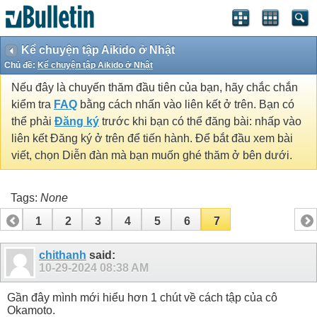
Kể chuyện tập Aikido ở Nhật
Chủ đề:
Kể chuyện tập Aikido ở Nhật
Nếu đây là chuyến thăm đầu tiên của bạn, hãy chắc chắn
kiểm tra
FAQ
bằng cách nhấn vào liên kết ở trên. Bạn có
thể phải
Đăng ký
trước khi bạn có thể đăng bài: nhấp vào
liên kết Đăng ký ở trên để tiến hành. Để bắt đầu xem bài
viết, chọn Diễn đàn mà bạn muốn ghé thăm ở bên dưới.
Tags:
None
1
2
3
4
5
6
7
chithanh
said:
10-29-2024
08:38 AM
Gần đây mình mới hiểu hơn 1 chút về cách tập của cô
Okamoto.