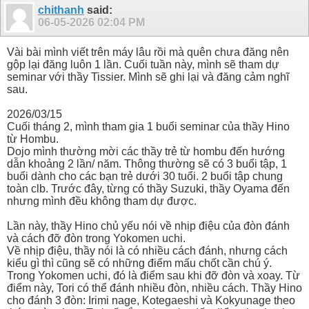
chithanh
said:
06-05-2026
02:04 PM
Vài bài mình viết trên máy lâu rồi mà quên chưa đăng nên
gộp lại đăng luôn 1 lần. Cuối tuần này, mình sẽ tham dự
seminar với thầy Tissier. Mình sẽ ghi lại và đăng cảm nghĩ
sau.
2026/03/15
Cuối tháng 2, mình tham gia 1 buổi seminar của thầy Hino
từ Hombu.
Dojo mình thường mời các thầy trẻ từ hombu đến hướng
dẫn khoảng 2 lần/ năm. Thông thường sẽ có 3 buổi tập, 1
buổi dành cho các bạn trẻ dưới 30 tuổi. 2 buổi tập chung
toàn clb. Trước đây, từng có thầy Suzuki, thầy Oyama đến
nhưng mình đều không tham dự được.
Lần này, thầy Hino chủ yếu nói về nhịp điệu của đòn đánh
và cách đỡ đòn trong Yokomen uchi.
Về nhịp điệu, thầy nói là có nhiều cách đánh, nhưng cách
kiểu gì thì cũng sẽ có những điểm mấu chốt cần chú ý.
Trong Yokomen uchi, đó là điểm sau khi đỡ đòn và xoay. Từ
điểm này, Tori có thể đánh nhiều đòn, nhiều cách. Thầy Hino
cho đánh 3 đòn: Irimi nage, Kotegaeshi và Kokyunage theo