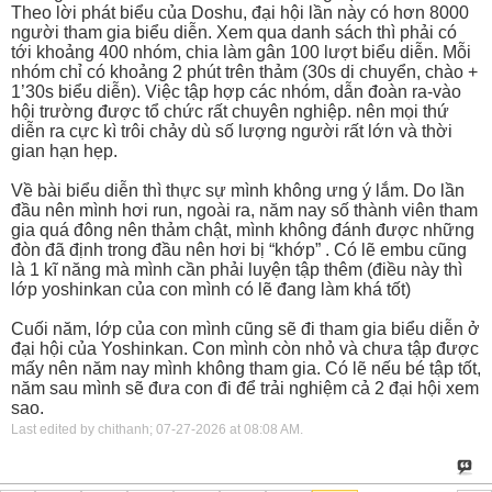
Theo lời phát biểu của Doshu, đại hội lần này có hơn 8000
người tham gia biểu diễn. Xem qua danh sách thì phải có
tới khoảng 400 nhóm, chia làm gân 100 lượt biểu diễn. Mỗi
nhóm chỉ có khoảng 2 phút trên thảm (30s di chuyển, chào +
1’30s biểu diễn). Việc tập hợp các nhóm, dẫn đoàn ra-vào
hội trường được tổ chức rất chuyên nghiệp. nên mọi thứ
diễn ra cực kì trôi chảy dù số lượng người rất lớn và thời
gian hạn hẹp.
Về bài biểu diễn thì thực sự mình không ưng ý lắm. Do lần
đầu nên mình hơi run, ngoài ra, năm nay số thành viên tham
gia quá đông nên thảm chật, mình không đánh được những
đòn đã định trong đầu nên hơi bị “khớp” . Có lẽ embu cũng
là 1 kĩ năng mà mình cần phải luyện tập thêm (điều này thì
lớp yoshinkan của con mình có lẽ đang làm khá tốt)
Cuối năm, lớp của con mình cũng sẽ đi tham gia biểu diễn ở
đại hội của Yoshinkan. Con mình còn nhỏ và chưa tập được
mấy nên năm nay mình không tham gia. Có lẽ nếu bé tập tốt,
năm sau mình sẽ đưa con đi để trải nghiệm cả 2 đại hội xem
sao.
Last edited by chithanh; 07-27-2026 at
08:08 AM
.