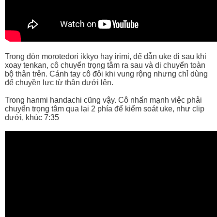
Trong đòn morotedori ikkyo hay irimi, để dẫn uke đi sau khi
xoay tenkan, cô chuyển trọng tâm ra sau và di chuyển toàn
bộ thân trên. Cánh tay cô đôi khi vung rộng nhưng chỉ dùng
để chuyền lực từ thân dưới lên.
Trong hanmi handachi cũng vậy. Cô nhấn mạnh việc phải
chuyển trọng tâm qua lại 2 phía để kiểm soát uke, như clip
dưới, khúc 7:35