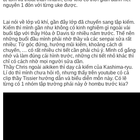
nguyên 1 đòn với từng uke được.
Lại nói về lớp vũ khí, gần đây lớp đã chuyển sang tập kiếm.
Kiếm thì mình gần như không có kinh nghiệm gì ngoài vài
buổi tập với thầy Hòa ở Davis từ nhiều năm trước. Thế nên
những buổi đầu mình phải nhờ thầy và các senpai sửa rất
nhiều: Từ góc đứng, hướng mũi kiếm, khoảng cách di
chuyển, … có rất nhiều chi tiết cần phải chú ý. Mình cố gắng
nhớ và làm đúng cái hình trước, những chi tiết nhỏ khác thì
chỉ có cách nhờ mọi người sửa dần.
Thầy Chris ngoài aikiken thì dạy cả kiếm của Kashima-ryu.
Lí do thì mình chưa hỏi rõ, nhưng thấy trên youtube có cả
clip thầy Tissier hướng dẫn và biểu diễn môn này. Có lẽ
từng có 1 nhóm tập trường phái này ở hombu trước kia?