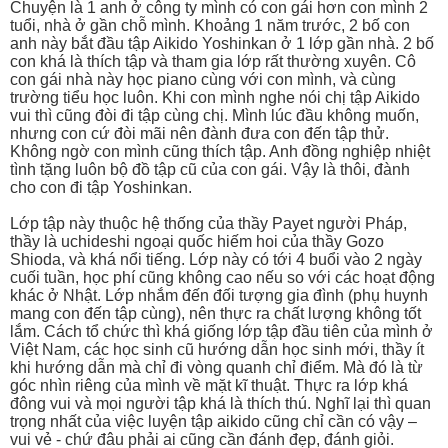
Chuyện là 1 anh ở công ty mình có con gái hơn con mình 2
tuổi, nhà ở gần chỗ mình. Khoảng 1 năm trước, 2 bố con
anh này bắt đầu tập Aikido Yoshinkan ở 1 lớp gần nhà. 2 bố
con khá là thích tập và tham gia lớp rất thường xuyên. Cô
con gái nhà này học piano cùng với con mình, và cùng
trường tiểu học luôn. Khi con mình nghe nói chị tập Aikido
vui thì cũng đòi đi tập cùng chị. Mình lúc đầu không muốn,
nhưng con cứ đòi mãi nên đành đưa con đến tập thử.
Không ngờ con mình cũng thích tập. Anh đồng nghiệp nhiệt
tình tặng luôn bộ đồ tập cũ của con gái. Vậy là thôi, đành
cho con đi tập Yoshinkan.
Lớp tập này thuộc hệ thống của thầy Payet người Pháp,
thầy là uchideshi ngoại quốc hiếm hoi của thầy Gozo
Shioda, và khá nổi tiếng. Lớp này có tới 4 buổi vào 2 ngày
cuối tuần, học phí cũng không cao nếu so với các hoạt động
khác ở Nhật. Lớp nhắm đến đối tượng gia đình (phụ huynh
mang con đến tập cùng), nên thực ra chất lượng không tốt
lắm. Cách tổ chức thì khá giống lớp tập đầu tiên của mình ở
Việt Nam, các học sinh cũ hướng dẫn học sinh mới, thầy ít
khi hướng dẫn mà chỉ đi vòng quanh chỉ điểm. Mà đó là từ
góc nhìn riêng của mình về mặt kĩ thuật. Thực ra lớp khá
đông vui và mọi người tập khá là thích thú. Nghĩ lại thì quan
trọng nhất của việc luyện tập aikido cũng chỉ cần có vậy –
vui vẻ - chứ đâu phải ai cũng cần đánh đẹp, đánh giỏi.