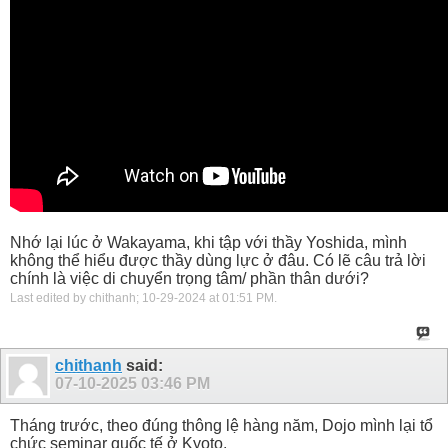
Nhớ lại lúc ở Wakayama, khi tập với thầy Yoshida, mình
không thể hiểu được thầy dùng lực ở đâu. Có lẽ câu trả lời
chính là việc di chuyển trọng tâm/ phần thân dưới?
Last edited by chithanh; 10-29-2024 at
01:51 PM
.
chithanh
said:
07-10-2025
03:46 PM
Tháng trước, theo đúng thông lệ hàng năm, Dojo mình lại tổ
chức seminar quốc tế ở Kyoto.