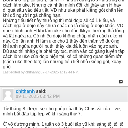
cách làm uke. Nhưng cá nhân mình đôi khi thấy anh H hay
đi quá sâu vào tiểu tiết, VD như uke phải kiễng gót chân lên
khi đổ người ngã chẳng hạn.
Những tiểu tiết này thường thì mỗi dojo sẽ có 1 kiểu, và
cách ngã ở dojo này chưa chắc đã là đúng ở dojo khác. VD
như chính anh H khi làm uke cho đòn Ikkyo thường thả lỏng
và lật ngửa ra. Có nhiều dojo không chấp nhận cách ukemi
này. Có lần anh H làm uke cho 1 thầy đến thăm võ đường,
khi anh ngửa người ra thì thầy kia đá luôn vào ngực anh.
Dù sao thì nhập gia phải tùy tục, mình vẫn cố gắng luyện tập
cách làm uke của dojo hiện tại, kể cả những quan điểm lớn
(cách uke theo tori) lẫn những tiểu tiết nhỏ (kiễng gót, xoay
gối).
Last edited by chithanh; 07-14-2025 at
12:44 PM
.
chithanh
said:
09-11-2025
03:42 PM
Từ tháng 8, được sự cho phép của thầy Chris và của…vợ,
mình bắt đầu tập lớp vũ khí sáng thứ 7.
Ở võ đường mình, 1 tuần có 3 buổi tập vũ khí: sáng t6, tối t6