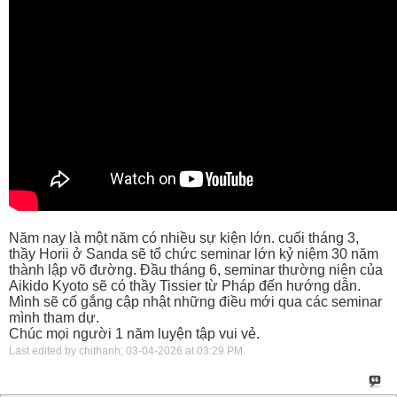
Năm nay là một năm có nhiều sự kiện lớn. cuối tháng 3,
thầy Horii ở Sanda sẽ tổ chức seminar lớn kỷ niệm 30 năm
thành lập võ đường. Đầu tháng 6, seminar thường niên của
Aikido Kyoto sẽ có thầy Tissier từ Pháp đến hướng dẫn.
Mình sẽ cố gắng cập nhật những điều mới qua các seminar
mình tham dự.
Chúc mọi người 1 năm luyện tập vui vẻ.
Last edited by chithanh; 03-04-2026 at
03:29 PM
.