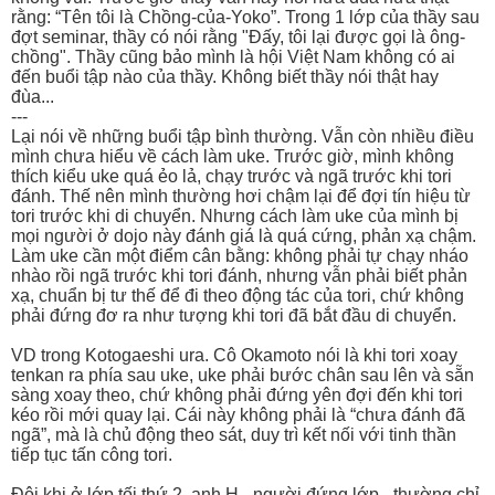
rằng: “Tên tôi là Chồng-của-Yoko”. Trong 1 lớp của thầy sau
đợt seminar, thầy có nói rằng "Đấy, tôi lại được gọi là ông-
chồng". Thầy cũng bảo mình là hội Việt Nam không có ai
đến buổi tập nào của thầy. Không biết thầy nói thật hay
đùa...
---
Lại nói về những buổi tập bình thường. Vẫn còn nhiều điều
mình chưa hiểu về cách làm uke. Trước giờ, mình không
thích kiểu uke quá ẻo lả, chạy trước và ngã trước khi tori
đánh. Thế nên mình thường hơi chậm lại để đợi tín hiệu từ
tori trước khi di chuyển. Nhưng cách làm uke của mình bị
mọi người ở dojo này đánh giá là quá cứng, phản xạ chậm.
Làm uke cần một điểm cân bằng: không phải tự chạy nháo
nhào rồi ngã trước khi tori đánh, nhưng vẫn phải biết phản
xạ, chuẩn bị tư thế để đi theo động tác của tori, chứ không
phải đứng đơ ra như tượng khi tori đã bắt đầu di chuyển.
VD trong Kotogaeshi ura. Cô Okamoto nói là khi tori xoay
tenkan ra phía sau uke, uke phải bước chân sau lên và sẵn
sàng xoay theo, chứ không phải đứng yên đợi đến khi tori
kéo rồi mới quay lại. Cái này không phải là “chưa đánh đã
ngã”, mà là chủ động theo sát, duy trì kết nối với tinh thần
tiếp tục tấn công tori.
Đôi khi ở lớp tối thứ 2, anh H - người đứng lớp - thường chỉ