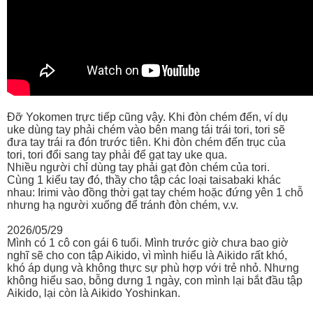
Đỡ Yokomen trực tiếp cũng vậy. Khi đòn chém đến, ví dụ
uke dùng tay phải chém vào bên mang tái trái tori, tori sẽ
đưa tay trái ra đón trước tiên. Khi đòn chém đến trục của
tori, tori đổi sang tay phải để gạt tay uke qua.
Nhiều người chỉ dùng tay phải gạt đòn chém của tori.
Cùng 1 kiểu tay đó, thầy cho tập các loại taisabaki khác
nhau: Irimi vào đồng thời gạt tay chém hoặc đứng yên 1 chỗ
nhưng hạ người xuống để tránh đòn chém, v.v.
2026/05/29
Mình có 1 cô con gái 6 tuổi. Mình trước giờ chưa bao giờ
nghĩ sẽ cho con tập Aikido, vì mình hiểu là Aikido rất khó,
khó áp dụng và không thực sự phù hợp với trẻ nhỏ. Nhưng
không hiểu sao, bỗng dưng 1 ngày, con mình lại bắt đầu tập
Aikido, lại còn là Aikido Yoshinkan.