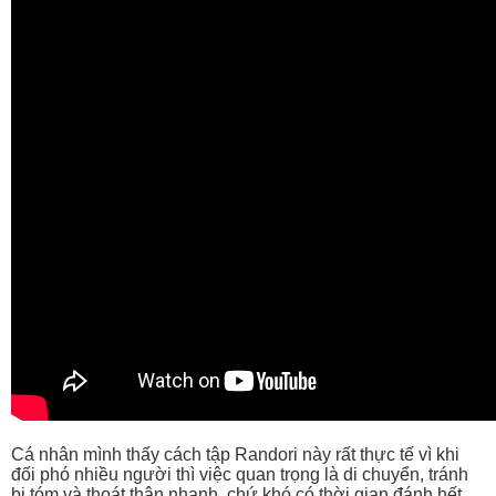
Cá nhân mình thấy cách tập Randori này rất thực tế vì khi
đối phó nhiều người thì việc quan trọng là di chuyển, tránh
bị tóm và thoát thân nhanh, chứ khó có thời gian đánh hết