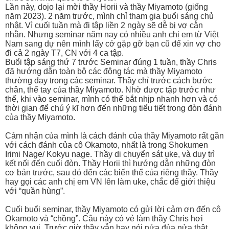
Lần này, dojo lại mời thầy Horii và thầy Miyamoto (giống
năm 2023). 2 năm trước, mình chỉ tham gia buổi sáng chủ
nhật. Vì cuối tuần mà đi tập liền 2 ngày sẽ dễ bị vợ cằn
nhằn. Nhưng seminar năm nay có nhiều anh chị em từ Việt
Nam sang dự nên mình lấy cớ gặp gỡ bạn cũ để xin vợ cho
đi cả 2 ngày T7, CN với 4 ca tập.
Buổi tập sáng thứ 7 trước Seminar đúng 1 tuần, thầy Chris
đã hướng dẫn toàn bộ các động tác mà thầy Miyamoto
thường dạy trong các seminar. Thầy chỉ trước cách bước
chân, thế tay của thầy Miyamoto. Nhờ được tập trước như
thế, khi vào seminar, mình có thể bắt nhịp nhanh hơn và có
thời gian để chú ý kĩ hơn đến những tiểu tiết trong đòn đánh
của thầy Miyamoto.
Cảm nhận của mình là cách đánh của thầy Miyamoto rất gần
với cách đánh của cô Okamoto, nhất là trong Shokumen
Irimi Nage/ Kokyu nage. Thầy di chuyển sát uke, và duy trì
kết nối đến cuối đòn. Thầy Horii thì hướng dẫn những đòn
cơ bản trước, sau đó đến các biến thể của riêng thầy. Thầy
hay gọi các anh chị em VN lên làm uke, chắc để giới thiệu
với “quần hùng”.
Cuối buổi seminar, thầy Miyamoto có gửi lời cảm ơn đến cô
Okamoto và “chồng”. Câu này có vẻ làm thầy Chris hơi
không vui. Trước giờ thầy vẫn hay nói nửa đùa nửa thật