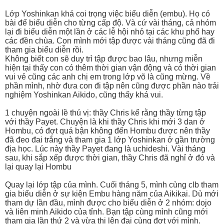
Lớp Yoshinkan khá coi trọng việc biểu diễn (embu). Họ có
bài để biểu diễn cho từng cấp độ. Và cứ vài tháng, cả nhóm
lại đi biểu diễn một lần ở các lễ hội nhỏ tại các khu phố hay
các đền chùa. Con mình mới tập được vài tháng cũng đã đi
tham gia biểu diễn rồi.
Không biết con sẽ duy trì tập được bao lâu, nhưng miễn
hiện tại thấy con có thêm thời gian vận động và có thời gian
vui vẻ cũng các anh chị em trong lớp võ là cũng mừng. Về
phần mình, nhờ đưa con đi tập nên cũng được phần nào trải
nghiệm Yoshinkan Aikido, cũng thấy khá vui.
1 chuyện ngoài lề thú vị: thầy Chris kể rằng thầy từng tập
với thầy Payet. Chuyện là khi thầy Chris khi mới 3 dan ở
Hombu, có đợt quá bận không đến Hombu được nên thầy
đã đeo đai trắng và tham gia 1 lớp Yoshinkan ở gần trường
địa học. Lúc này thầy Payet đang là uchideshi. Vài tháng
sau, khi sắp xếp được thời gian, thầy Chris đã nghỉ ở đó và
lại quay lại Hombu
Quay lại lớp tập của mình. Cuối tháng 5, mình cùng clb tham
gia biểu diễn ở sự kiện Embu hàng năm của Aikikai. Dù mới
tham dự lần đầu, mình được cho biểu diễn ở 2 nhóm: dojo
và liên minh Aikido của tỉnh. Bạn tập cùng mình cũng mới
tham gia lần thứ 2 và vừa thi lên đai cùng đợt với mình.