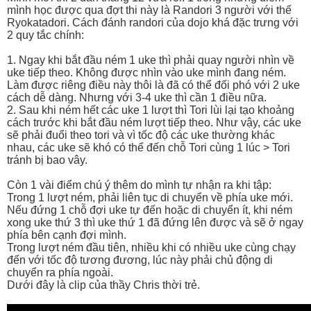
mình học được qua đợt thi này là Randori 3 người với thế
Ryokatadori. Cách đánh randori của dojo khá đặc trưng với
2 quy tắc chính:
1. Ngay khi bắt đầu ném 1 uke thì phải quay người nhìn về
uke tiếp theo. Không được nhìn vào uke mình đang ném.
Làm được riêng điều này thôi là đã có thể đối phó với 2 uke
cách dễ dàng. Nhưng với 3-4 uke thì cần 1 điều nữa.
2. Sau khi ném hết các uke 1 lượt thì Tori lùi lại tạo khoảng
cách trước khi bắt đầu ném lượt tiếp theo. Như vậy, các uke
sẽ phải đuổi theo tori và vì tốc độ các uke thường khác
nhau, các uke sẽ khó có thể đến chỗ Tori cùng 1 lúc > Tori
tránh bị bao vây.
Còn 1 vài điểm chú ý thêm do mình tự nhận ra khi tập:
Trong 1 lượt ném, phải liên tục di chuyển về phía uke mới.
Nếu đứng 1 chỗ đợi uke tự đến hoặc di chuyển ít, khi ném
xong uke thứ 3 thì uke thứ 1 đã đứng lên được và sẽ ở ngay
phía bên cạnh đợi mình.
Trong lượt ném đầu tiên, nhiều khi có nhiều uke cùng chạy
đến với tốc độ tương đương, lúc này phải chủ động di
chuyển ra phía ngoài.
Dưới đây là clip của thầy Chris thời trẻ.