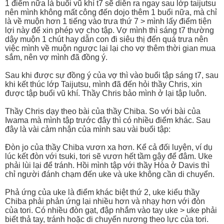
1 điểm nữa là buổi vũ khí t7 sẽ diễn ra ngay sau lớp taijutsu
nên mình không mất công đến dojo thêm 1 buổi nữa, mà chỉ
là về muộn hơn 1 tiếng vào trưa thứ 7 > mình lấy điểm tiện
lợi này để xin phép vợ cho tập. Vợ mình thì sáng t7 thường
dậy muộn 1 chút hay dẫn con đi siêu thị đến quá trưa nên
việc mình về muộn ngược lại lại cho vợ thêm thời gian mua
sắm, nên vợ mình đã đồng ý.
Sau khi được sự đồng ý của vợ thì vào buổi tập sáng t7, sau
khi kết thúc lớp Taijutsu, mình đã đến hỏi thầy Chris, xin
được tập buổi vũ khí. Thầy Chris bảo mình ở lại tập luôn.
Thầy Chris dạy theo bài của thầy Chiba. So với bài của
Iwama mà mình tập trước đây thì có nhiều điểm khác. Sau
đây là vài cảm nhận của mình sau vài buổi tập:
Đòn jo của thầy Chiba vươn xa hơn. Kể cả đối luyện, ví dụ
lúc kết đòn với tsuki, tori sẽ vươn hết tầm gậy để đâm. Uke
phải lùi lại để tránh. Hồi mình tập với thầy Hòa ở Davis thì
chỉ người đánh chạm đến uke và uke không cần di chuyển.
Phả ứng của uke là điểm khác biệt thứ 2, uke kiểu thầy
Chiba phải phản ứng lại nhiều hơn và nhạy hơn với đòn
của tori. Có nhiều đòn gạt, đập nhắm vào tay uke > uke phải
biết thả tay, tránh hoặc di chuyển nương theo lực của tori.