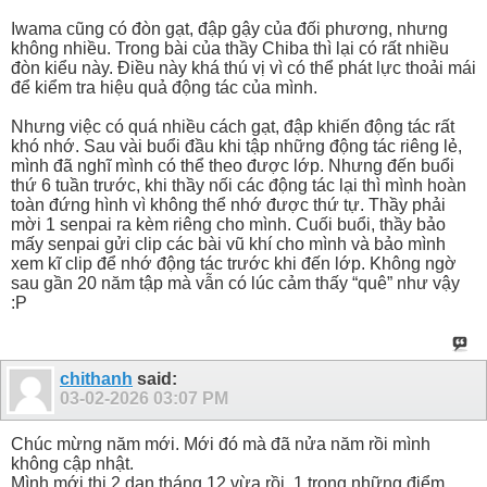
Iwama cũng có đòn gạt, đập gậy của đối phương, nhưng
không nhiều. Trong bài của thầy Chiba thì lại có rất nhiều
đòn kiểu này. Điều này khá thú vị vì có thể phát lực thoải mái
để kiểm tra hiệu quả động tác của mình.
Nhưng việc có quá nhiều cách gạt, đập khiến động tác rất
khó nhớ. Sau vài buổi đầu khi tập những động tác riêng lẻ,
mình đã nghĩ mình có thể theo được lớp. Nhưng đến buổi
thứ 6 tuần trước, khi thầy nối các động tác lại thì mình hoàn
toàn đứng hình vì không thể nhớ được thứ tự. Thầy phải
mời 1 senpai ra kèm riêng cho mình. Cuối buổi, thầy bảo
mấy senpai gửi clip các bài vũ khí cho mình và bảo mình
xem kĩ clip để nhớ động tác trước khi đến lớp. Không ngờ
sau gần 20 năm tập mà vẫn có lúc cảm thấy “quê” như vậy
:P
chithanh
said:
03-02-2026
03:07 PM
Chúc mừng năm mới. Mới đó mà đã nửa năm rồi mình
không cập nhật.
Mình mới thi 2 dan tháng 12 vừa rồi. 1 trong những điểm