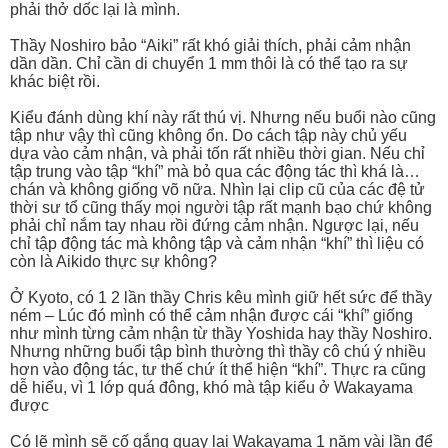
phải thở dốc lại là mình.
Thầy Noshiro bảo “Aiki” rất khó giải thích, phải cảm nhận
dần dần. Chỉ cần di chuyển 1 mm thôi là có thể tạo ra sự
khác biệt rồi.
Kiểu đánh dùng khí này rất thú vị. Nhưng nếu buổi nào cũng
tập như vậy thì cũng không ổn. Do cách tập này chủ yếu
dựa vào cảm nhận, và phải tốn rất nhiều thời gian. Nếu chỉ
tập trung vào tập “khí” mà bỏ qua các động tác thì khá là…
chán và không giống võ nữa. Nhìn lại clip cũ của các đệ tử
thời sư tổ cũng thấy mọi người tập rất mạnh bạo chứ không
phải chỉ nắm tay nhau rồi đứng cảm nhận. Ngược lại, nếu
chỉ tập động tác mà không tập và cảm nhận “khí” thì liệu có
còn là Aikido thực sự không?
Ở Kyoto, có 1 2 lần thầy Chris kêu mình giữ hết sức để thầy
ném – Lúc đó mình có thể cảm nhận được cái “khí” giống
như mình từng cảm nhận từ thầy Yoshida hay thầy Noshiro.
Nhưng những buổi tập bình thường thì thầy cô chú ý nhiều
hơn vào động tác, tư thế chứ ít thể hiện “khí”. Thực ra cũng
dễ hiểu, vì 1 lớp quá đông, khó mà tập kiểu ở Wakayama
được
Có lẽ mình sẽ cố gắng quay lại Wakayama 1 năm vài lần để