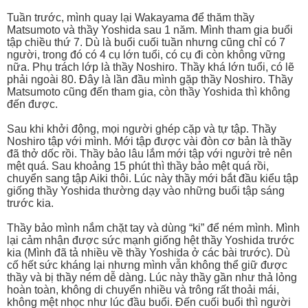
Tuần trước, mình quay lại Wakayama để thăm thầy
Matsumoto và thầy Yoshida sau 1 năm. Mình tham gia buổi
tập chiều thứ 7. Dù là buổi cuối tuần nhưng cũng chỉ có 7
người, trong đó có 4 cụ lớn tuổi, có cụ đi còn không vững
nữa. Phụ trách lớp là thầy Noshiro. Thầy khá lớn tuổi, có lẽ
phải ngoài 80. Đây là lần đầu mình gặp thầy Noshiro. Thầy
Matsumoto cũng đến tham gia, còn thầy Yoshida thì không
đến được.
Sau khi khởi động, mọi người ghép cặp và tự tập. Thầy
Noshiro tập với mình. Mới tập được vài đòn cơ bản là thầy
đã thở dốc rồi. Thầy bảo lâu lắm mới tập với người trẻ nên
mệt quá. Sau khoảng 15 phút thì thầy bảo mệt quá rồi,
chuyển sang tập Aiki thôi. Lúc này thầy mới bắt đầu kiểu tập
giống thầy Yoshida thường dạy vào những buổi tập sáng
trước kia.
Thầy bảo mình nắm chặt tay và dùng “ki” để ném mình. Mình
lại cảm nhận được sức mạnh giống hệt thầy Yoshida trước
kia (Mình đã tả nhiều về thầy Yoshida ở các bài trước). Dù
cố hết sức kháng lại nhưng mình vẫn không thể giữ được
thầy và bị thầy ném dễ dàng. Lúc này thầy gần như thả lỏng
hoàn toàn, không di chuyển nhiều và trông rất thoải mái,
không mệt nhọc như lúc đầu buổi. Đến cuối buổi thì người