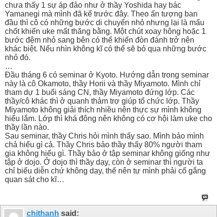
chưa thấy 1 sự áp đảo như ở thầy Yoshida hay bác
Yamanegi mà mình đã kể trước đây. Theo ấn tượng ban
đầu thì cô có những bước di chuyển nhỏ nhưng lại là mấu
chốt khiến uke mất thăng bằng. Một chút xoay hông hoặc 1
bước đệm nhỏ sang bên có thể khiến đòn đánh trở nên
khác biệt. Nếu nhìn không kĩ có thể sẽ bỏ qua những bước
nhỏ đó.
…
Đầu tháng 6 có seminar ở Kyoto. Hướng dẫn trong seminar
này là cô Okamoto, thầy Horii và thầy Miyamoto. Mình chỉ
tham dự 1 buổi sáng CN, thầy Miyamoto đứng lớp. Các
thầy/cô khác thì ở quanh thảm trợ giúp tổ chức lớp. Thầy
Miyamoto không giải thích nhiều nên thực sự mình không
hiểu lắm. Lớp thì khá đông nên không có cơ hội làm uke cho
thầy lần nào.
Sau seminar, thầy Chris hỏi mình thấy sao. Mình bảo mình
chả hiểu gì cả. Thầy Chris bảo thầy thấy 80% người tham
gia không hiểu gì. Thầy bảo ở tập seminar không giống như
tập ở dojo. Ở dojo thì thầy dạy, còn ở seminar thì người ta
chỉ biểu diễn chứ không dạy, thế nên tự mình phải cố gắng
quan sát cho kĩ…
chithanh
said: