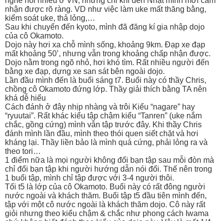
nghe nói nhiều ở VN, nhưng chỉ khi đến Nhật mình mới cảm
nhận được rõ ràng. VD như việc làm uke mất thăng bằng,
kiểm soát uke, thả lỏng,…
Sau khi chuyển đến kyoto, mình đã đăng kí gia nhập dojo
của cô Okamoto.
Dojo này hơi xa chỗ mình sống, khoảng 9km. Đạp xe đạp
mất khoảng 50’, nhưng vẫn trong khoảng chấp nhận được.
Dojo nằm trong ngõ nhỏ, hơi khó tìm. Rất nhiều người đến
bằng xe đạp, dựng xe san sát bên ngoài dojo.
Lần đầu mình đến là buổi sáng t7. Buổi này có thầy Chris,
chồng cô Okamoto đứng lớp. Thầy giải thích bằng TA nên
khá dễ hiểu
Cách đánh ở đây nhịp nhàng và trôi Kiểu “nagare” hay
“ryuutai”. Rất khác kiểu tập chậm kiểu “Tanren” (uke nắm
chắc, gồng cứng) mình vẫn tập trước đây. Khi thầy Chris
đánh mình lần đầu, mình theo thói quen siết chặt và hơi
kháng lại. Thầy liền bảo là mình quá cứng, phải lỏng ra và
theo tori…
1 điểm nữa là mọi người không đổi bạn tập sau mỗi đòn mà
chỉ đổi bạn tập khi người hướng dẫn nói đổi. Thế nên trong
1 buổi tập, mình chỉ tập được với 3-4 người thôi.
Tối t5 là lớp của cô Okamoto. Buổi này có rất đông người
nước ngoài và khách thăm. Buổi tập t5 đầu tiên mình đến,
tập với một cô nước ngoài là khách thăm dojo. Cô này rất
giỏi nhưng theo kiểu chậm & chắc như phong cách Iwama