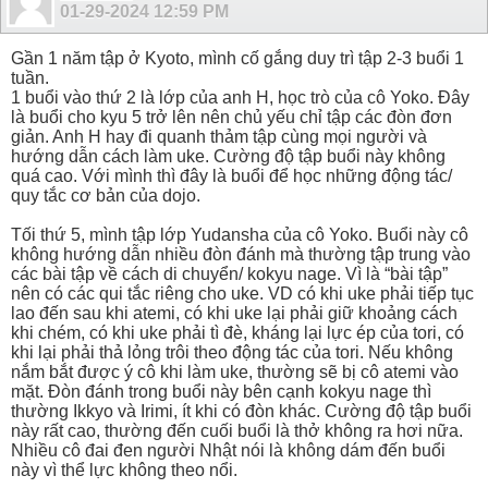
01-29-2024
12:59 PM
Gần 1 năm tập ở Kyoto, mình cố gắng duy trì tập 2-3 buổi 1
tuần.
1 buổi vào thứ 2 là lớp của anh H, học trò của cô Yoko. Đây
là buổi cho kyu 5 trở lên nên chủ yếu chỉ tập các đòn đơn
giản. Anh H hay đi quanh thảm tập cùng mọi người và
hướng dẫn cách làm uke. Cường độ tập buổi này không
quá cao. Với mình thì đây là buổi để học những động tác/
quy tắc cơ bản của dojo.
Tối thứ 5, mình tập lớp Yudansha của cô Yoko. Buổi này cô
không hướng dẫn nhiều đòn đánh mà thường tập trung vào
các bài tập về cách di chuyển/ kokyu nage. Vì là “bài tập”
nên có các qui tắc riêng cho uke. VD có khi uke phải tiếp tục
lao đến sau khi atemi, có khi uke lại phải giữ khoảng cách
khi chém, có khi uke phải tì đè, kháng lại lực ép của tori, có
khi lại phải thả lỏng trôi theo động tác của tori. Nếu không
nắm bắt được ý cô khi làm uke, thường sẽ bị cô atemi vào
mặt. Đòn đánh trong buổi này bên cạnh kokyu nage thì
thường Ikkyo và Irimi, ít khi có đòn khác. Cường độ tập buổi
này rất cao, thường đến cuối buổi là thở không ra hơi nữa.
Nhiều cô đai đen người Nhật nói là không dám đến buổi
này vì thể lực không theo nổi.