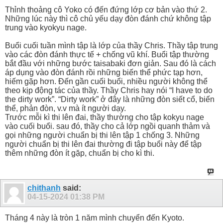
Thỉnh thoảng cô Yoko có đến đứng lớp cơ bản vào thứ 2.
Những lúc này thì cô chủ yếu dạy đòn đánh chứ không tập
trung vào kyokyu nage.
Buổi cuối tuần mình tập là lớp của thầy Chris. Thầy tập trung
vào các đòn đánh thực tế + chống vũ khí. Buổi tập thường
bắt đầu với những bước taisabaki đơn giản. Sau đó là cách
áp dụng vào đòn đánh rồi những biến thể phức tạp hơn,
hiếm gặp hơn. Đến gần cuối buổi, nhiều người không thể
theo kịp động tác của thầy. Thầy Chris hay nói “I have to do
the dirty work”. “Dirty work” ở đây là những đòn siết cổ, biến
thể, phản đòn, v.v mà ít người dạy.
Trước mỗi kì thi lên đai, thầy thường cho tập kokyu nage
vào cuối buổi. sau đó, thầy cho cả lớp ngồi quanh thảm và
gọi những người chuẩn bị thi lên tập 1 chống 3. Những
người chuẩn bị thi lên đai thường đi tập buổi này để tập
thêm những đòn ít gặp, chuẩn bị cho kì thi.
chithanh
said:
04-15-2024
01:38 PM
Tháng 4 này là tròn 1 năm mình chuyển đến Kyoto.