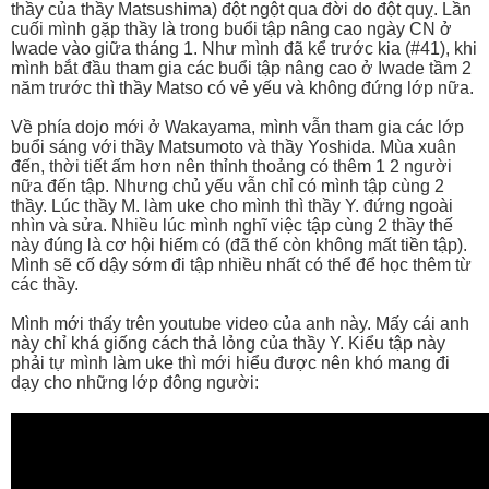
thầy của thầy Matsushima) đột ngột qua đời do đột quỵ. Lần
cuối mình gặp thầy là trong buổi tập nâng cao ngày CN ở
Iwade vào giữa tháng 1. Như mình đã kể trước kia (#41), khi
mình bắt đầu tham gia các buổi tập nâng cao ở Iwade tầm 2
năm trước thì thầy Matso có vẻ yếu và không đứng lớp nữa.
Về phía dojo mới ở Wakayama, mình vẫn tham gia các lớp
buổi sáng với thầy Matsumoto và thầy Yoshida. Mùa xuân
đến, thời tiết ấm hơn nên thỉnh thoảng có thêm 1 2 người
nữa đến tập. Nhưng chủ yếu vẫn chỉ có mình tập cùng 2
thầy. Lúc thầy M. làm uke cho mình thì thầy Y. đứng ngoài
nhìn và sửa. Nhiều lúc mình nghĩ việc tập cùng 2 thầy thế
này đúng là cơ hội hiếm có (đã thế còn không mất tiền tập).
Mình sẽ cố dậy sớm đi tập nhiều nhất có thể để học thêm từ
các thầy.
Mình mới thấy trên youtube video của anh này. Mấy cái anh
này chỉ khá giống cách thả lỏng của thầy Y. Kiểu tập này
phải tự mình làm uke thì mới hiểu được nên khó mang đi
dạy cho những lớp đông người: