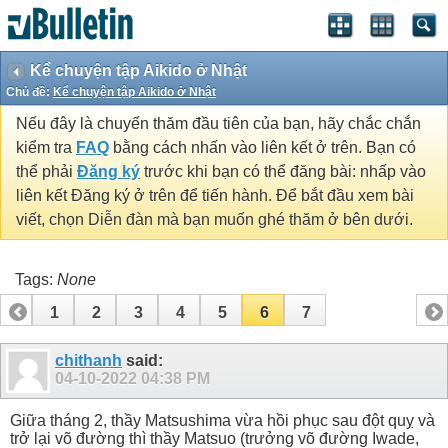
Kể chuyện tập Aikido ở Nhật
Chủ đề:
Kể chuyện tập Aikido ở Nhật
Nếu đây là chuyến thăm đầu tiên của bạn, hãy chắc chắn
kiểm tra
FAQ
bằng cách nhấn vào liên kết ở trên. Bạn có
thể phải
Đăng ký
trước khi bạn có thể đăng bài: nhấp vào
liên kết Đăng ký ở trên để tiến hành. Để bắt đầu xem bài
viết, chọn Diễn đàn mà bạn muốn ghé thăm ở bên dưới.
Tags:
None
1
2
3
4
5
6
7
chithanh
said:
04-10-2022
04:38 PM
Giữa tháng 2, thầy Matsushima vừa hồi phục sau đột quỵ và
trở lại võ đường thì thầy Matsuo (trưởng võ đường Iwade,