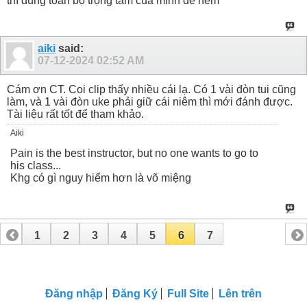
thì dùng toàn bộ trọng tâm của mình để ném
aiki
said:
07-12-2024
02:52 AM
Cám ơn CT. Coi clip thấy nhiều cái lạ. Có 1 vài đòn tui cũng
làm, và 1 vài đòn uke phải giữ cái niêm thì mới đánh được.
Tài liệu rất tốt để tham khảo.
Aiki
Pain is the best instructor, but no one wants to go to
his class...
Khg có gì nguy hiểm hơn là võ miệng
1
2
3
4
5
6
7
Đăng nhập
Đăng Ký
Full Site
Lên trên