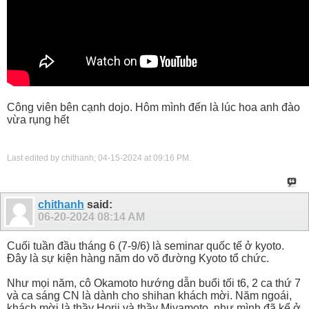
Công viên bên cạnh dojo. Hôm mình đến là lúc hoa anh đào
vừa rụng hết
Last edited by chithanh; 04-15-2024 at
09:16 PM
.
chithanh
said:
06-20-2024
08:14 AM
Cuối tuần đầu tháng 6 (7-9/6) là seminar quốc tế ở kyoto.
Đây là sự kiện hàng năm do võ đường Kyoto tổ chức.
Như mọi năm, cô Okamoto hướng dẫn buổi tối t6, 2 ca thứ 7
và ca sáng CN là dành cho shihan khách mời. Năm ngoái,
khách mời là thầy Horii và thầy Miyamoto, như mình đã kể ở