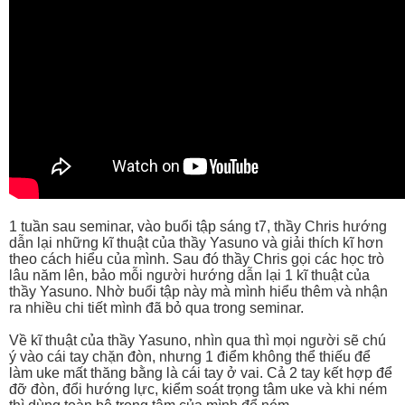
1 tuần sau seminar, vào buổi tập sáng t7, thầy Chris hướng
dẫn lại những kĩ thuật của thầy Yasuno và giải thích kĩ hơn
theo cách hiểu của mình. Sau đó thầy Chris gọi các học trò
lâu năm lên, bảo mỗi người hướng dẫn lại 1 kĩ thuật của
thầy Yasuno. Nhờ buổi tập này mà mình hiểu thêm và nhận
ra nhiều chi tiết mình đã bỏ qua trong seminar.
Về kĩ thuật của thầy Yasuno, nhìn qua thì mọi người sẽ chú
ý vào cái tay chặn đòn, nhưng 1 điểm không thể thiếu để
làm uke mất thăng bằng là cái tay ở vai. Cả 2 tay kết hợp để
đỡ đòn, đổi hướng lực, kiểm soát trọng tâm uke và khi ném