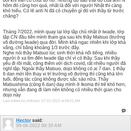
đôi khi vẫn có chút sơ hở. Nhưng dù sao thái độ của anh N
hôm đó cũng hơi quá, nhất là đối với người Nhật thì càng
khó hiểu. Có lẽ anh N đã có chuyện gì đó với thầy từ trước
chăng?
Tháng 7/2022, mình quay lại lớp tập chủ nhật ở Iwade, lớp
tập CN đầu tiên mình tham gia sau khi thầy Matsuo (trưởng
võ đường Iwade) qua đời. Mình khá ngạc nhiên khi lớp khá
vắng, chỉ bằng khoảng 1/3 trước đây.
Nghe nói thầy Matsuo lúc sinh thời khá nổi tiếng. nhiều
người ở xa tìm đến Iwade tập chỉ vì có thầy. Sau khi thầy
yếu đi rồi mất, cộng thêm với dịch covid, rất nhiều người đã
nghỉ tập. Ngoài thầy Matsuo, dojo không có ai 7 dan. 1 thầy
6 dan mới lên thay vị trí trưởng võ đường thì cũng khá lớn
tuổi, động tác cũng không được sắc sảo nữa. Thầy
Matsushima (cũng 6 dan) dạy mình ở Ikoma thì trẻ khỏ hơn,
nhưng vẫn đang đi làm nên không có nhiều thời gian cho
dojo này
Last edited by chithanh; 07-22-2022 at
09:01 AM
.
Hector
said:
09-06-2022
08:30 AM