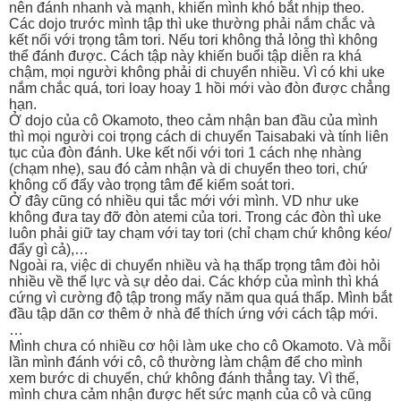
nên đánh nhanh và mạnh, khiến mình khó bắt nhịp theo.
Các dojo trước mình tập thì uke thường phải nắm chắc và
kết nối với trọng tâm tori. Nếu tori không thả lỏng thì không
thể đánh được. Cách tập này khiến buổi tập diễn ra khá
chậm, mọi người không phải di chuyển nhiều. Vì có khi uke
nắm chắc quá, tori loay hoay 1 hồi mới vào đòn được chẳng
hạn.
Ở dojo của cô Okamoto, theo cảm nhận ban đầu của mình
thì mọi người coi trọng cách di chuyển Taisabaki và tính liên
tục của đòn đánh. Uke kết nối với tori 1 cách nhẹ nhàng
(chạm nhẹ), sau đó cảm nhận và di chuyển theo tori, chứ
không cố đẩy vào trọng tâm để kiểm soát tori.
Ở đây cũng có nhiều qui tắc mới với mình. VD như uke
không đưa tay đỡ đòn atemi của tori. Trong các đòn thì uke
luôn phải giữ tay chạm với tay tori (chỉ chạm chứ không kéo/
đẩy gì cả),…
Ngoài ra, việc di chuyển nhiều và hạ thấp trọng tâm đòi hỏi
nhiều về thể lực và sự dẻo dai. Các khớp của mình thì khá
cứng vì cường độ tập trong mấy năm qua quá thấp. Mình bắt
đầu tập dãn cơ thêm ở nhà để thích ứng với cách tập mới.
…
Mình chưa có nhiều cơ hội làm uke cho cô Okamoto. Và mỗi
lần mình đánh với cô, cô thường làm chậm để cho mình
xem bước di chuyển, chứ không đánh thẳng tay. Vì thế,
mình chưa cảm nhận được hết sức mạnh của cô và cũng