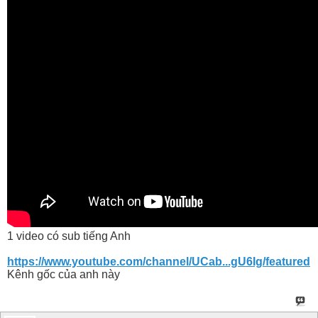
1 video có sub tiếng Anh
https://www.youtube.com/channel/UCab...gU6Ig/featured
Kênh gốc của anh này