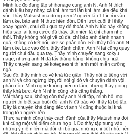
Mình lúc đó đang tập shihonage cùng anh N. Anh N thích
đánh kiểu bay nhảy, cả khi làm tori lẫn khi làm uke đều khá
vội. Thầy Matsushima đứng xem 2 người tập 1 lúc rồi vào
làm uke, bảo anh N thực hiện đòn. Đến lượt cuối thì thầy
xoay người, chui đầu qua tay để thoát. Anh N lúc này không
hiểu sao lại tung cước đá thầy, tất nhiên là chỉ chạm nhẹ
thôi. Thầy không nói gì về cú đá, chỉ bảo anh đánh nhanh
quá, không có kết nối, uke sẽ phản đòn. Rồi thầy bảo anh N
làm uke. Lúc vào đòn, thầy đánh chậm. Anh N lại cũng quay
người chui đầu qua tay. Thầy mình chuyển sang kokyu
nage, nhưng anh N đã lấy thăng bằng, không chịu ngã.
Thầy chuyển sang bẻ kotegaeshi thì anh mới miễn cưỡng
ngã.
Sau đó, thầy mình có vẻ khá tức giận. Thầy nói to tiếng với
anh N và cho ngừng lớp, rồi nói gì đó về chuyện đánh vội,
phản đòn. Mình nghe không hiểu rõ lắm, nhưng thầy giọng
thầy khá bực. Anh N nhìn cũng khá căng thẳng.
Vài tháng sau, không còn thấy anh N đi tập, mình hỏi mọi
người thì biết sau buổi đó, anh N đã báo với thầy là bỏ tập.
Đây là chuyện khá đáng tiếc vì anh N cũng thuộc lại khá
trong lớp người lớn.
Thực ra mình cũng thấy cách đánh của thầy Matushima đôi
khi cũng một vài điểm chưa hợp lí. Do thầy tập trung vào
những ý niệm lớn mà đôi khi bỏ qua những chi tiết nhỏ, nên