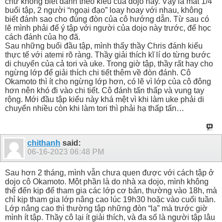
chứ không biết đánh theo kiểu của dojo này. Vậy là mất 1/4
buổi tập, 2 người “ngoại đạo” loay hoay với nhau, không
biết đánh sao cho đúng đòn của cô hướng dẫn. Từ sau có
lẽ mình phải để ý tập với người của dojo này trước, để học
cách đánh của họ đã.
Sau những buổi đầu tập, mình thấy thầy Chris đánh kiểu
thực tế với atemi rõ ràng. Thầy giải thích kĩ lí do từng bước
di chuyển của cả tori và uke. Trong giờ tập, thầy rất hay cho
ngừng lớp để giải thích chi tiết thêm về đòn đánh. Cô
Okamoto thì ít cho ngừng lớp hơn, có lẽ vì lớp của cô đông
hơn nên khó đi vào chi tiết. Cô đánh tấn thấp và vung tay
rộng. Mới đầu tập kiểu này khá mệt vì khi làm uke phải di
chuyển nhiều còn khi làm tori thì phải hạ thấp tấn…
chithanh
said:
06-16-2023
06:48 PM
Sau hơn 2 tháng, mình vẫn chưa quen được với cách tập ở
dojo cô Okamoto. Một phần là do nhà xa dojo, mình không
thể đến kịp để tham gia các lớp cơ bản, thường vào 18h, mà
chỉ kịp tham gia lớp nâng cao lúc 19h30 hoặc vào cuối tuần.
Lớp nâng cao thì thường tập những đòn “lạ” mà trước giờ
mình ít tập. Thầy cô lại ít giải thích, và đa số là người tập lâu