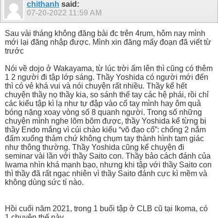
chithanh
said:
07-20-2022
11:59 AM
Sau vài tháng không đăng bài đc trên 4rum, hôm nay mình
mới lại đăng nhập được. Mình xin đăng mấy đoạn đã viết từ
trước
Nói về dojo ở Wakayama, từ lúc trời ấm lên thì cũng có thêm
1 2 người đi tập lớp sáng. Thầy Yoshida có người mới đến
thì có vẻ khá vui và nói chuyện rất nhiều. Thầy kể hết
chuyện thầy nọ thầy kia, so sánh thế tay các hệ phái, rồi chỉ
các kiểu tập kì lạ như tự đập vào cổ tay mình hay ôm quả
bóng nặng xoay vòng số 8 quanh người. Trong số những
chuyện mình nghe lõm bõm được, thầy Yoshida kể từng bị
thầy Endo mắng vì cúi chào kiểu “võ đạo cổ”: chống 2 nắm
đấm xuống thảm chứ không chụm tay thành hình tam giác
như thông thường. Thầy Yoshida cũng kể chuyện đi
seminar vài lần với thầy Saito con. Thầy bảo cách đánh của
Iwama nhìn khá mạnh bạo, nhưng khi tập với thầy Saito con
thì thầy đã rất ngạc nhiên vì thầy Saito đánh cực kì mềm và
không dùng sức tí nào.
Hồi cuối năm 2021, trong 1 buổi tập ở CLB cũ tại Ikoma, có
1 chuyện thế này.