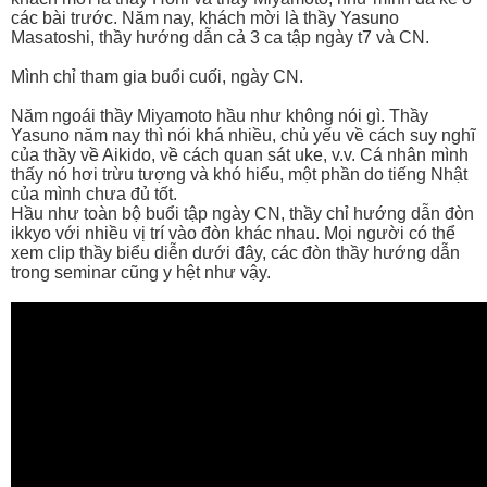
các bài trước. Năm nay, khách mời là thầy Yasuno
Masatoshi, thầy hướng dẫn cả 3 ca tập ngày t7 và CN.
Mình chỉ tham gia buổi cuối, ngày CN.
Năm ngoái thầy Miyamoto hầu như không nói gì. Thầy
Yasuno năm nay thì nói khá nhiều, chủ yếu về cách suy nghĩ
của thầy về Aikido, về cách quan sát uke, v.v. Cá nhân mình
thấy nó hơi trừu tượng và khó hiểu, một phần do tiếng Nhật
của mình chưa đủ tốt.
Hầu như toàn bộ buổi tập ngày CN, thầy chỉ hướng dẫn đòn
ikkyo với nhiều vị trí vào đòn khác nhau. Mọi người có thể
xem clip thầy biểu diễn dưới đây, các đòn thầy hướng dẫn
trong seminar cũng y hệt như vậy.