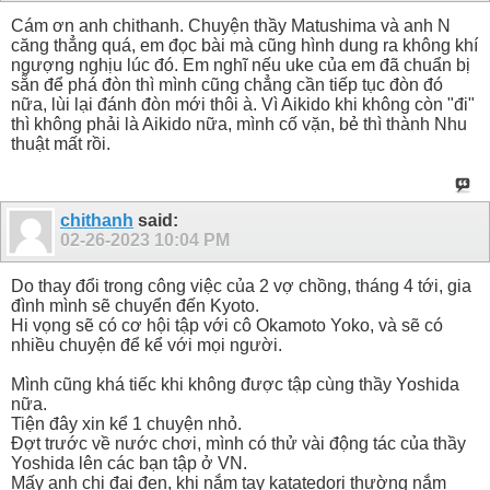
Cám ơn anh chithanh. Chuyện thầy Matushima và anh N
căng thẳng quá, em đọc bài mà cũng hình dung ra không khí
ngượng nghịu lúc đó. Em nghĩ nếu uke của em đã chuẩn bị
sẵn để phá đòn thì mình cũng chẳng cần tiếp tục đòn đó
nữa, lùi lại đánh đòn mới thôi à. Vì Aikido khi không còn "đi"
thì không phải là Aikido nữa, mình cố vặn, bẻ thì thành Nhu
thuật mất rồi.
chithanh
said:
02-26-2023
10:04 PM
Do thay đổi trong công việc của 2 vợ chồng, tháng 4 tới, gia
đình mình sẽ chuyển đến Kyoto.
Hi vọng sẽ có cơ hội tập với cô Okamoto Yoko, và sẽ có
nhiều chuyện để kể với mọi người.
Mình cũng khá tiếc khi không được tập cùng thầy Yoshida
nữa.
Tiện đây xin kể 1 chuyện nhỏ.
Đợt trước về nước chơi, mình có thử vài động tác của thầy
Yoshida lên các bạn tập ở VN.
Mấy anh chị đai đen, khi nắm tay katatedori thường nắm