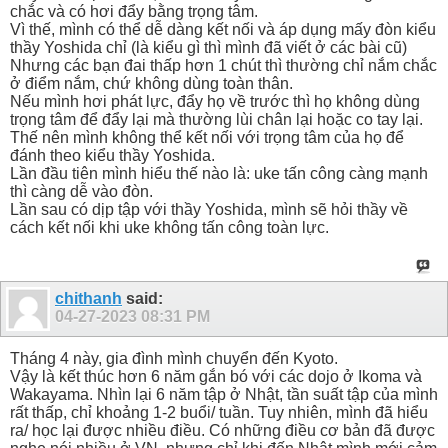
chắc và có hơi đẩy bằng trọng tâm.
Vì thế, mình có thể dễ dàng kết nối và áp dụng mấy đòn kiểu
thầy Yoshida chỉ (là kiểu gì thì mình đã viết ở các bài cũ)
Nhưng các bạn đai thấp hơn 1 chút thì thường chỉ nắm chắc
ở điểm nắm, chứ không dùng toàn thân.
Nếu mình hơi phát lực, đẩy họ về trước thì họ không dùng
trọng tâm để đẩy lại mà thường lùi chân lại hoặc co tay lại.
Thế nên mình không thể kết nối với trọng tâm của họ để
đánh theo kiểu thầy Yoshida.
Lần đầu tiên mình hiểu thế nào là: uke tấn công càng mạnh
thì càng dễ vào đòn.
Lần sau có dịp tập với thầy Yoshida, mình sẽ hỏi thầy về
cách kết nối khi uke không tấn công toàn lực.
chithanh
said:
04-27-2023
08:31 PM
Tháng 4 này, gia đình mình chuyển đến Kyoto.
Vậy là kết thúc hơn 6 năm gắn bó với các dojo ở Ikoma và
Wakayama. Nhìn lại 6 năm tập ở Nhật, tần suất tập của mình
rất thấp, chỉ khoảng 1-2 buổi/ tuần. Tuy nhiên, mình đã hiểu
ra/ học lại được nhiều điều. Có những điều cơ bản đã được