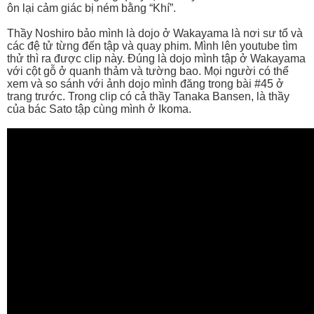
ôn lại cảm giác bị ném bằng “Khí”.
Thầy Noshiro bảo mình là dojo ở Wakayama là nơi sư tổ và
các đệ tử từng đến tập và quay phim. Mình lên youtube tìm
thử thì ra được clip này. Đúng là dojo mình tập ở Wakayama
với cột gỗ ở quanh thảm và tường bao. Mọi người có thể
xem và so sánh với ảnh dojo mình đăng trong bài #45 ở
trang trước. Trong clip có cả thầy Tanaka Bansen, là thầy
của bác Sato tập cùng mình ở Ikoma.