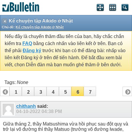
Kể chuyện tập Aikido ở Nhật
Chủ đề:
Kể chuyện tập Aikido ở Nhật
Nếu đây là chuyến thăm đầu tiên của bạn, hãy chắc chắn
kiểm tra
FAQ
bằng cách nhấn vào liên kết ở trên. Bạn có
thể phải
Đăng ký
trước khi bạn có thể đăng bài: nhấp vào
liên kết Đăng ký ở trên để tiến hành. Để bắt đầu xem bài
viết, chọn Diễn đàn mà bạn muốn ghé thăm ở bên dưới.
Tags:
None
1
2
3
4
5
6
7
chithanh
said:
04-10-2022
04:38 PM
Giữa tháng 2, thầy Matsushima vừa hồi phục sau đột quỵ và
trở lại võ đường thì thầy Matsuo (trưởng võ đường Iwade,