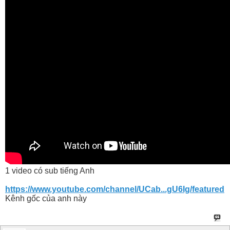
1 video có sub tiếng Anh
https://www.youtube.com/channel/UCab...gU6Ig/featured
Kênh gốc của anh này