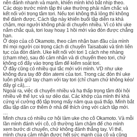
nên đánh nhanh và mạnh, khiến mình khó bắt nhịp theo.
Các dojo trước mình tập thì uke thường phải nắm chắc và
kết nối với trọng tâm tori. Nếu tori không thả lỏng thì không
thể đánh được. Cách tập này khiến buổi tập diễn ra khá
chậm, mọi người không phải di chuyển nhiều. Vì có khi uke
nắm chắc quá, tori loay hoay 1 hồi mới vào đòn được chẳng
hạn.
Ở dojo của cô Okamoto, theo cảm nhận ban đầu của mình
thì mọi người coi trọng cách di chuyển Taisabaki và tính liên
tục của đòn đánh. Uke kết nối với tori 1 cách nhẹ nhàng
(chạm nhẹ), sau đó cảm nhận và di chuyển theo tori, chứ
không cố đẩy vào trọng tâm để kiểm soát tori.
Ở đây cũng có nhiều qui tắc mới với mình. VD như uke
không đưa tay đỡ đòn atemi của tori. Trong các đòn thì uke
luôn phải giữ tay chạm với tay tori (chỉ chạm chứ không kéo/
đẩy gì cả),…
Ngoài ra, việc di chuyển nhiều và hạ thấp trọng tâm đòi hỏi
nhiều về thể lực và sự dẻo dai. Các khớp của mình thì khá
cứng vì cường độ tập trong mấy năm qua quá thấp. Mình bắt
đầu tập dãn cơ thêm ở nhà để thích ứng với cách tập mới.
…
Mình chưa có nhiều cơ hội làm uke cho cô Okamoto. Và mỗi
lần mình đánh với cô, cô thường làm chậm để cho mình
xem bước di chuyển, chứ không đánh thẳng tay. Vì thế,
mình chưa cảm nhận được hết sức mạnh của cô và cũng