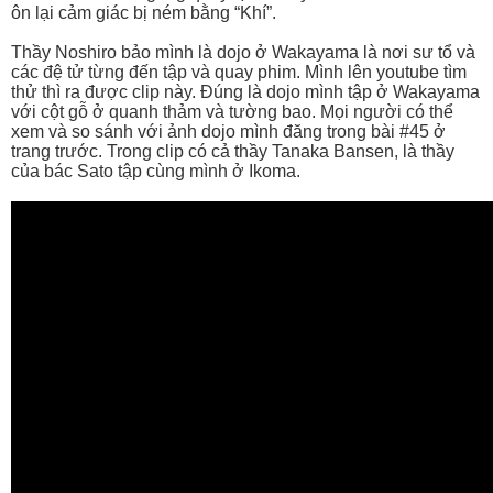
ôn lại cảm giác bị ném bằng “Khí”.
Thầy Noshiro bảo mình là dojo ở Wakayama là nơi sư tổ và
các đệ tử từng đến tập và quay phim. Mình lên youtube tìm
thử thì ra được clip này. Đúng là dojo mình tập ở Wakayama
với cột gỗ ở quanh thảm và tường bao. Mọi người có thể
xem và so sánh với ảnh dojo mình đăng trong bài #45 ở
trang trước. Trong clip có cả thầy Tanaka Bansen, là thầy
của bác Sato tập cùng mình ở Ikoma.