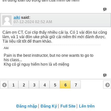
thì dùng toàn bộ trọng tâm của mình để ném
aiki
said:
07-12-2024
02:52 AM
Cám ơn CT. Coi clip thấy nhiều cái lạ. Có 1 vài đòn tui cũng
làm, và 1 vài đòn uke phải giữ cái niêm thì mới đánh được.
Tài liệu rất tốt để tham khảo.
Aiki
Pain is the best instructor, but no one wants to go to
his class...
Khg có gì nguy hiểm hơn là võ miệng
1
2
3
4
5
6
7
Đăng nhập
Đăng Ký
Full Site
Lên trên