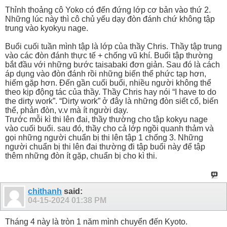
Thỉnh thoảng cô Yoko có đến đứng lớp cơ bản vào thứ 2.
Những lúc này thì cô chủ yếu dạy đòn đánh chứ không tập
trung vào kyokyu nage.
Buổi cuối tuần mình tập là lớp của thầy Chris. Thầy tập trung
vào các đòn đánh thực tế + chống vũ khí. Buổi tập thường
bắt đầu với những bước taisabaki đơn giản. Sau đó là cách
áp dụng vào đòn đánh rồi những biến thể phức tạp hơn,
hiếm gặp hơn. Đến gần cuối buổi, nhiều người không thể
theo kịp động tác của thầy. Thầy Chris hay nói “I have to do
the dirty work”. “Dirty work” ở đây là những đòn siết cổ, biến
thể, phản đòn, v.v mà ít người dạy.
Trước mỗi kì thi lên đai, thầy thường cho tập kokyu nage
vào cuối buổi. sau đó, thầy cho cả lớp ngồi quanh thảm và
gọi những người chuẩn bị thi lên tập 1 chống 3. Những
người chuẩn bị thi lên đai thường đi tập buổi này để tập
thêm những đòn ít gặp, chuẩn bị cho kì thi.
chithanh
said:
04-15-2024
01:38 PM
Tháng 4 này là tròn 1 năm mình chuyển đến Kyoto.