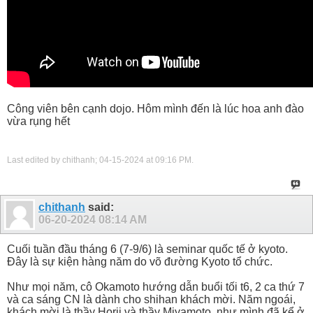
Công viên bên cạnh dojo. Hôm mình đến là lúc hoa anh đào
vừa rụng hết
Last edited by chithanh; 04-15-2024 at
09:16 PM
.
chithanh
said:
06-20-2024
08:14 AM
Cuối tuần đầu tháng 6 (7-9/6) là seminar quốc tế ở kyoto.
Đây là sự kiện hàng năm do võ đường Kyoto tổ chức.
Như mọi năm, cô Okamoto hướng dẫn buổi tối t6, 2 ca thứ 7
và ca sáng CN là dành cho shihan khách mời. Năm ngoái,
khách mời là thầy Horii và thầy Miyamoto, như mình đã kể ở