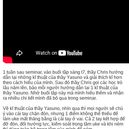
1 tuần sau seminar, vào buổi tập sáng t7, thầy Chris hướng
dẫn lại những kĩ thuật của thầy Yasuno và giải thích kĩ hơn
theo cách hiểu của mình. Sau đó thầy Chris gọi các học trò
lâu năm lên, bảo mỗi người hướng dẫn lại 1 kĩ thuật của
thầy Yasuno. Nhờ buổi tập này mà mình hiểu thêm và nhận
ra nhiều chi tiết mình đã bỏ qua trong seminar.
Về kĩ thuật của thầy Yasuno, nhìn qua thì mọi người sẽ chú
ý vào cái tay chặn đòn, nhưng 1 điểm không thể thiếu để
làm uke mất thăng bằng là cái tay ở vai. Cả 2 tay kết hợp để
đỡ đòn, đổi hướng lực, kiểm soát trọng tâm uke và khi ném