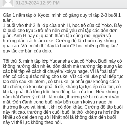
01-29-2024
12:59 PM
Gần 1 năm tập ở Kyoto, mình cố gắng duy trì tập 2-3 buổi 1
tuần.
1 buổi vào thứ 2 là lớp của anh H, học trò của cô Yoko. Đây
là buổi cho kyu 5 trở lên nên chủ yếu chỉ tập các đòn đơn
giản. Anh H hay đi quanh thảm tập cùng mọi người và
hướng dẫn cách làm uke. Cường độ tập buổi này không
quá cao. Với mình thì đây là buổi để học những động tác/
quy tắc cơ bản của dojo.
Tối thứ 5, mình tập lớp Yudansha của cô Yoko. Buổi này cô
không hướng dẫn nhiều đòn đánh mà thường tập trung vào
các bài tập về cách di chuyển/ kokyu nage. Vì là “bài tập”
nên có các qui tắc riêng cho uke. VD có khi uke phải tiếp tục
lao đến sau khi atemi, có khi uke lại phải giữ khoảng cách
khi chém, có khi uke phải tì đè, kháng lại lực ép của tori, có
khi lại phải thả lỏng trôi theo động tác của tori. Nếu không
nắm bắt được ý cô khi làm uke, thường sẽ bị cô atemi vào
mặt. Đòn đánh trong buổi này bên cạnh kokyu nage thì
thường Ikkyo và Irimi, ít khi có đòn khác. Cường độ tập buổi
này rất cao, thường đến cuối buổi là thở không ra hơi nữa.
Nhiều cô đai đen người Nhật nói là không dám đến buổi
này vì thể lực không theo nổi.