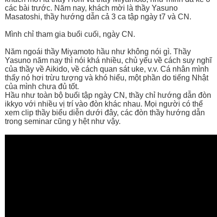
các bài trước. Năm nay, khách mời là thầy Yasuno
Masatoshi, thầy hướng dẫn cả 3 ca tập ngày t7 và CN.
Mình chỉ tham gia buổi cuối, ngày CN.
Năm ngoái thầy Miyamoto hầu như không nói gì. Thầy
Yasuno năm nay thì nói khá nhiều, chủ yếu về cách suy nghĩ
của thầy về Aikido, về cách quan sát uke, v.v. Cá nhân mình
thấy nó hơi trừu tượng và khó hiểu, một phần do tiếng Nhật
của mình chưa đủ tốt.
Hầu như toàn bộ buổi tập ngày CN, thầy chỉ hướng dẫn đòn
ikkyo với nhiều vị trí vào đòn khác nhau. Mọi người có thể
xem clip thầy biểu diễn dưới đây, các đòn thầy hướng dẫn
trong seminar cũng y hệt như vậy.