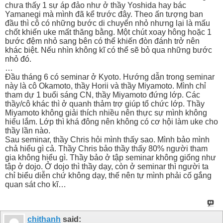
chưa thấy 1 sự áp đảo như ở thầy Yoshida hay bác
Yamanegi mà mình đã kể trước đây. Theo ấn tượng ban
đầu thì cô có những bước di chuyển nhỏ nhưng lại là mấu
chốt khiến uke mất thăng bằng. Một chút xoay hông hoặc 1
bước đệm nhỏ sang bên có thể khiến đòn đánh trở nên
khác biệt. Nếu nhìn không kĩ có thể sẽ bỏ qua những bước
nhỏ đó.
…
Đầu tháng 6 có seminar ở Kyoto. Hướng dẫn trong seminar
này là cô Okamoto, thầy Horii và thầy Miyamoto. Mình chỉ
tham dự 1 buổi sáng CN, thầy Miyamoto đứng lớp. Các
thầy/cô khác thì ở quanh thảm trợ giúp tổ chức lớp. Thầy
Miyamoto không giải thích nhiều nên thực sự mình không
hiểu lắm. Lớp thì khá đông nên không có cơ hội làm uke cho
thầy lần nào.
Sau seminar, thầy Chris hỏi mình thấy sao. Mình bảo mình
chả hiểu gì cả. Thầy Chris bảo thầy thấy 80% người tham
gia không hiểu gì. Thầy bảo ở tập seminar không giống như
tập ở dojo. Ở dojo thì thầy dạy, còn ở seminar thì người ta
chỉ biểu diễn chứ không dạy, thế nên tự mình phải cố gắng
quan sát cho kĩ…
chithanh
said: