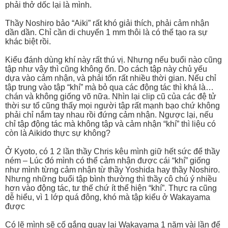
phải thở dốc lại là mình.
Thầy Noshiro bảo “Aiki” rất khó giải thích, phải cảm nhận
dần dần. Chỉ cần di chuyển 1 mm thôi là có thể tạo ra sự
khác biệt rồi.
Kiểu đánh dùng khí này rất thú vị. Nhưng nếu buổi nào cũng
tập như vậy thì cũng không ổn. Do cách tập này chủ yếu
dựa vào cảm nhận, và phải tốn rất nhiều thời gian. Nếu chỉ
tập trung vào tập “khí” mà bỏ qua các động tác thì khá là…
chán và không giống võ nữa. Nhìn lại clip cũ của các đệ tử
thời sư tổ cũng thấy mọi người tập rất mạnh bạo chứ không
phải chỉ nắm tay nhau rồi đứng cảm nhận. Ngược lại, nếu
chỉ tập động tác mà không tập và cảm nhận “khí” thì liệu có
còn là Aikido thực sự không?
Ở Kyoto, có 1 2 lần thầy Chris kêu mình giữ hết sức để thầy
ném – Lúc đó mình có thể cảm nhận được cái “khí” giống
như mình từng cảm nhận từ thầy Yoshida hay thầy Noshiro.
Nhưng những buổi tập bình thường thì thầy cô chú ý nhiều
hơn vào động tác, tư thế chứ ít thể hiện “khí”. Thực ra cũng
dễ hiểu, vì 1 lớp quá đông, khó mà tập kiểu ở Wakayama
được
Có lẽ mình sẽ cố gắng quay lại Wakayama 1 năm vài lần để