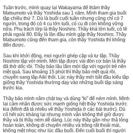
Tuần trước, mình quay lại Wakayama để thăm thầy
Matsumoto và thầy Yoshida sau 1 năm. Mình tham gia buổi
tập chiều thứ 7. Dù là buổi cuối tuần nhưng cũng chỉ có 7
người, trong đó có 4 cụ lớn tuổi, có cụ đi còn không vững
nữa. Phụ trách lớp là thầy Noshiro. Thầy khá lớn tuổi, có lẽ
phải ngoài 80. Đây là lần đầu mình gặp thầy Noshiro. Thầy
Matsumoto cũng đến tham gia, còn thầy Yoshida thì không
đến được.
Sau khi khởi động, mọi người ghép cặp và tự tập. Thầy
Noshiro tập với mình. Mới tập được vài đòn cơ bản là thầy
đã thở dốc rồi. Thầy bảo lâu lắm mới tập với người trẻ nên
mệt quá. Sau khoảng 15 phút thì thầy bảo mệt quá rồi,
chuyển sang tập Aiki thôi. Lúc này thầy mới bắt đầu kiểu tập
giống thầy Yoshida thường dạy vào những buổi tập sáng
trước kia.
Thầy bảo mình nắm chặt tay và dùng “ki” để ném mình. Mình
lại cảm nhận được sức mạnh giống hệt thầy Yoshida trước
kia (Mình đã tả nhiều về thầy Yoshida ở các bài trước). Dù
cố hết sức kháng lại nhưng mình vẫn không thể giữ được
thầy và bị thầy ném dễ dàng. Lúc này thầy gần như thả lỏng
hoàn toàn, không di chuyển nhiều và trông rất thoải mái,
không mệt nhọc như lúc đầu buổi. Đến cuối buổi thì người