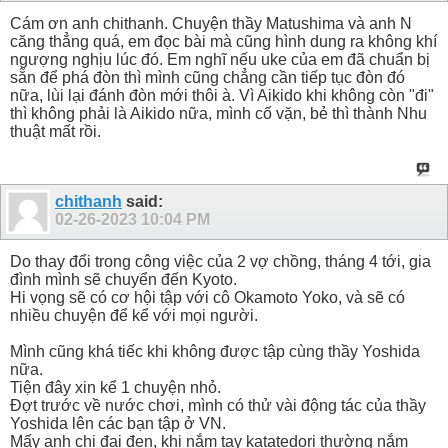
Cám ơn anh chithanh. Chuyện thầy Matushima và anh N
căng thẳng quá, em đọc bài mà cũng hình dung ra không khí
ngượng nghịu lúc đó. Em nghĩ nếu uke của em đã chuẩn bị
sẵn để phá đòn thì mình cũng chẳng cần tiếp tục đòn đó
nữa, lùi lại đánh đòn mới thôi à. Vì Aikido khi không còn "đi"
thì không phải là Aikido nữa, mình cố vặn, bẻ thì thành Nhu
thuật mất rồi.
chithanh
said:
02-26-2023
10:04 PM
Do thay đổi trong công việc của 2 vợ chồng, tháng 4 tới, gia
đình mình sẽ chuyển đến Kyoto.
Hi vọng sẽ có cơ hội tập với cô Okamoto Yoko, và sẽ có
nhiều chuyện để kể với mọi người.
Mình cũng khá tiếc khi không được tập cùng thầy Yoshida
nữa.
Tiện đây xin kể 1 chuyện nhỏ.
Đợt trước về nước chơi, mình có thử vài động tác của thầy
Yoshida lên các bạn tập ở VN.
Mấy anh chị đai đen, khi nắm tay katatedori thường nắm