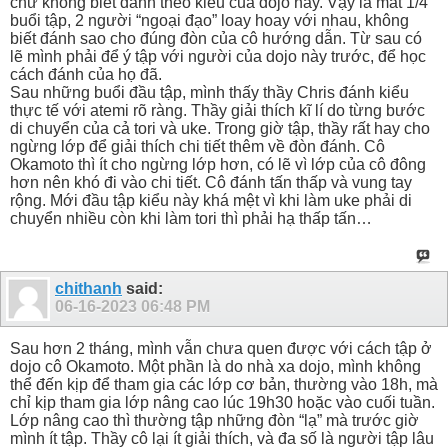
chứ không biết đánh theo kiểu của dojo này. Vậy là mất 1/4
buổi tập, 2 người “ngoại đạo” loay hoay với nhau, không
biết đánh sao cho đúng đòn của cô hướng dẫn. Từ sau có
lẽ mình phải để ý tập với người của dojo này trước, để học
cách đánh của họ đã.
Sau những buổi đầu tập, mình thấy thầy Chris đánh kiểu
thực tế với atemi rõ ràng. Thầy giải thích kĩ lí do từng bước
di chuyển của cả tori và uke. Trong giờ tập, thầy rất hay cho
ngừng lớp để giải thích chi tiết thêm về đòn đánh. Cô
Okamoto thì ít cho ngừng lớp hơn, có lẽ vì lớp của cô đông
hơn nên khó đi vào chi tiết. Cô đánh tấn thấp và vung tay
rộng. Mới đầu tập kiểu này khá mệt vì khi làm uke phải di
chuyển nhiều còn khi làm tori thì phải hạ thấp tấn…
chithanh
said:
06-16-2023
06:48 PM
Sau hơn 2 tháng, mình vẫn chưa quen được với cách tập ở
dojo cô Okamoto. Một phần là do nhà xa dojo, mình không
thể đến kịp để tham gia các lớp cơ bản, thường vào 18h, mà
chỉ kịp tham gia lớp nâng cao lúc 19h30 hoặc vào cuối tuần.
Lớp nâng cao thì thường tập những đòn “lạ” mà trước giờ
mình ít tập. Thầy cô lại ít giải thích, và đa số là người tập lâu