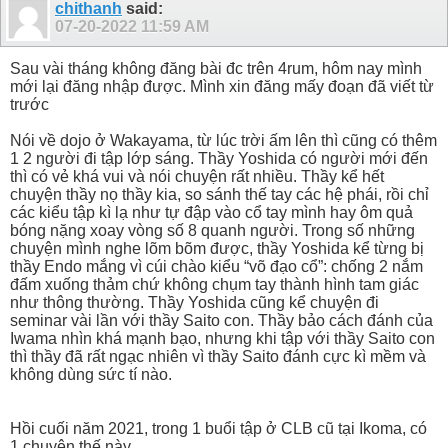
chithanh
said:
07-20-2022
11:59 AM
Sau vài tháng không đăng bài đc trên 4rum, hôm nay mình
mới lại đăng nhập được. Mình xin đăng mấy đoạn đã viết từ
trước
Nói về dojo ở Wakayama, từ lúc trời ấm lên thì cũng có thêm
1 2 người đi tập lớp sáng. Thầy Yoshida có người mới đến
thì có vẻ khá vui và nói chuyện rất nhiều. Thầy kể hết
chuyện thầy nọ thầy kia, so sánh thế tay các hệ phái, rồi chỉ
các kiểu tập kì lạ như tự đập vào cổ tay mình hay ôm quả
bóng nặng xoay vòng số 8 quanh người. Trong số những
chuyện mình nghe lõm bõm được, thầy Yoshida kể từng bị
thầy Endo mắng vì cúi chào kiểu “võ đạo cổ”: chống 2 nắm
đấm xuống thảm chứ không chụm tay thành hình tam giác
như thông thường. Thầy Yoshida cũng kể chuyện đi
seminar vài lần với thầy Saito con. Thầy bảo cách đánh của
Iwama nhìn khá mạnh bạo, nhưng khi tập với thầy Saito con
thì thầy đã rất ngạc nhiên vì thầy Saito đánh cực kì mềm và
không dùng sức tí nào.
Hồi cuối năm 2021, trong 1 buổi tập ở CLB cũ tại Ikoma, có
1 chuyện thế này.