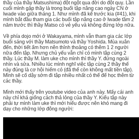
thầy của thầy Matsushima) đột ngột qua đời do đột quỵ. Lần
cuối mình gặp thầy là trong buổi tập nâng cao ngày CN ở
Iwade vào giữa tháng 1. Như mình đã kể trước kia (#41), khi
mình bắt đầu tham gia các buổi tập nâng cao ở Iwade tầm 2
năm trước thì thầy Matso có vẻ yếu và không đứng lớp nữa.
Về phía dojo mới ở Wakayama, mình vẫn tham gia các lớp
buổi sáng với thầy Matsumoto và thầy Yoshida. Mùa xuân
đến, thời tiết ấm hơn nên thỉnh thoảng có thêm 1 2 người
nữa đến tập. Nhưng chủ yếu vẫn chỉ có mình tập cùng 2
thầy. Lúc thầy M. làm uke cho mình thì thầy Y. đứng ngoài
nhìn và sửa. Nhiều lúc mình nghĩ việc tập cùng 2 thầy thế
này đúng là cơ hội hiếm có (đã thế còn không mất tiền tập).
Mình sẽ cố dậy sớm đi tập nhiều nhất có thể để học thêm từ
các thầy.
Mình mới thấy trên youtube video của anh này. Mấy cái anh
này chỉ khá giống cách thả lỏng của thầy Y. Kiểu tập này
phải tự mình làm uke thì mới hiểu được nên khó mang đi
dạy cho những lớp đông người: