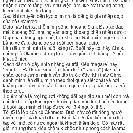
nghe nói nhiều ở VN, nhưng chỉ khi đến Nhật mình mới cảm
nhận được rõ ràng. VD như việc làm uke mất thăng bằng,
kiểm soát uke, thả lỏng,…
Sau khi chuyển đến kyoto, mình đã đăng kí gia nhập dojo
của cô Okamoto.
Dojo này hơi xa chỗ mình sống, khoảng 9km. Đạp xe đạp
mất khoảng 50’, nhưng vẫn trong khoảng chấp nhận được.
Dojo nằm trong ngõ nhỏ, hơi khó tìm. Rất nhiều người đến
bằng xe đạp, dựng xe san sát bên ngoài dojo.
Lần đầu mình đến là buổi sáng t7. Buổi này có thầy Chris,
chồng cô Okamoto đứng lớp. Thầy giải thích bằng TA nên
khá dễ hiểu
Cách đánh ở đây nhịp nhàng và trôi Kiểu “nagare” hay
“ryuutai”. Rất khác kiểu tập chậm kiểu “Tanren” (uke nắm
chắc, gồng cứng) mình vẫn tập trước đây. Khi thầy Chris
đánh mình lần đầu, mình theo thói quen siết chặt và hơi
kháng lại. Thầy liền bảo là mình quá cứng, phải lỏng ra và
theo tori…
1 điểm nữa là mọi người không đổi bạn tập sau mỗi đòn mà
chỉ đổi bạn tập khi người hướng dẫn nói đổi. Thế nên trong
1 buổi tập, mình chỉ tập được với 3-4 người thôi.
Tối t5 là lớp của cô Okamoto. Buổi này có rất đông người
nước ngoài và khách thăm. Buổi tập t5 đầu tiên mình đến,
tập với một cô nước ngoài là khách thăm dojo. Cô này rất
giỏi nhưng theo kiểu chậm & chắc như phong cách Iwama