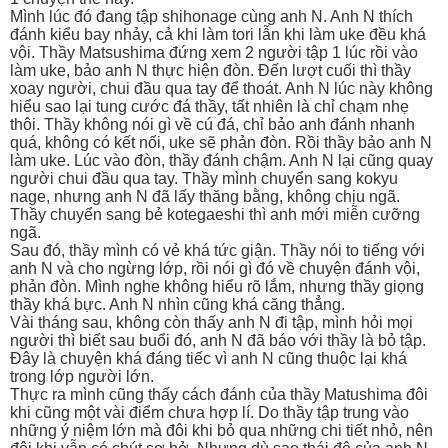
Mình lúc đó đang tập shihonage cùng anh N. Anh N thích
đánh kiểu bay nhảy, cả khi làm tori lẫn khi làm uke đều khá
vội. Thầy Matsushima đứng xem 2 người tập 1 lúc rồi vào
làm uke, bảo anh N thực hiện đòn. Đến lượt cuối thì thầy
xoay người, chui đầu qua tay để thoát. Anh N lúc này không
hiểu sao lại tung cước đá thầy, tất nhiên là chỉ chạm nhẹ
thôi. Thầy không nói gì về cú đá, chỉ bảo anh đánh nhanh
quá, không có kết nối, uke sẽ phản đòn. Rồi thầy bảo anh N
làm uke. Lúc vào đòn, thầy đánh chậm. Anh N lại cũng quay
người chui đầu qua tay. Thầy mình chuyển sang kokyu
nage, nhưng anh N đã lấy thăng bằng, không chịu ngã.
Thầy chuyển sang bẻ kotegaeshi thì anh mới miễn cưỡng
ngã.
Sau đó, thầy mình có vẻ khá tức giận. Thầy nói to tiếng với
anh N và cho ngừng lớp, rồi nói gì đó về chuyện đánh vội,
phản đòn. Mình nghe không hiểu rõ lắm, nhưng thầy giọng
thầy khá bực. Anh N nhìn cũng khá căng thẳng.
Vài tháng sau, không còn thấy anh N đi tập, mình hỏi mọi
người thì biết sau buổi đó, anh N đã báo với thầy là bỏ tập.
Đây là chuyện khá đáng tiếc vì anh N cũng thuộc lại khá
trong lớp người lớn.
Thực ra mình cũng thấy cách đánh của thầy Matushima đôi
khi cũng một vài điểm chưa hợp lí. Do thầy tập trung vào
những ý niệm lớn mà đôi khi bỏ qua những chi tiết nhỏ, nên