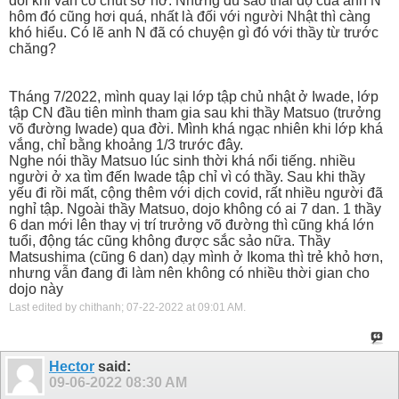
đôi khi vẫn có chút sơ hở. Nhưng dù sao thái độ của anh N
hôm đó cũng hơi quá, nhất là đối với người Nhật thì càng
khó hiểu. Có lẽ anh N đã có chuyện gì đó với thầy từ trước
chăng?
Tháng 7/2022, mình quay lại lớp tập chủ nhật ở Iwade, lớp
tập CN đầu tiên mình tham gia sau khi thầy Matsuo (trưởng
võ đường Iwade) qua đời. Mình khá ngạc nhiên khi lớp khá
vắng, chỉ bằng khoảng 1/3 trước đây.
Nghe nói thầy Matsuo lúc sinh thời khá nổi tiếng. nhiều
người ở xa tìm đến Iwade tập chỉ vì có thầy. Sau khi thầy
yếu đi rồi mất, cộng thêm với dịch covid, rất nhiều người đã
nghỉ tập. Ngoài thầy Matsuo, dojo không có ai 7 dan. 1 thầy
6 dan mới lên thay vị trí trưởng võ đường thì cũng khá lớn
tuổi, động tác cũng không được sắc sảo nữa. Thầy
Matsushima (cũng 6 dan) dạy mình ở Ikoma thì trẻ khỏ hơn,
nhưng vẫn đang đi làm nên không có nhiều thời gian cho
dojo này
Last edited by chithanh; 07-22-2022 at
09:01 AM
.
Hector
said:
09-06-2022
08:30 AM