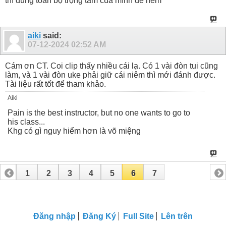
thì dùng toàn bộ trọng tâm của mình để ném
aiki
said:
07-12-2024
02:52 AM
Cám ơn CT. Coi clip thấy nhiều cái lạ. Có 1 vài đòn tui cũng
làm, và 1 vài đòn uke phải giữ cái niêm thì mới đánh được.
Tài liệu rất tốt để tham khảo.
Aiki
Pain is the best instructor, but no one wants to go to
his class...
Khg có gì nguy hiểm hơn là võ miệng
1
2
3
4
5
6
7
Đăng nhập
Đăng Ký
Full Site
Lên trên