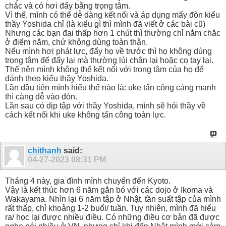
chắc và có hơi đẩy bằng trọng tâm.
Vì thế, mình có thể dễ dàng kết nối và áp dụng mấy đòn kiểu
thầy Yoshida chỉ (là kiểu gì thì mình đã viết ở các bài cũ)
Nhưng các bạn đai thấp hơn 1 chút thì thường chỉ nắm chắc
ở điểm nắm, chứ không dùng toàn thân.
Nếu mình hơi phát lực, đẩy họ về trước thì họ không dùng
trọng tâm để đẩy lại mà thường lùi chân lại hoặc co tay lại.
Thế nên mình không thể kết nối với trọng tâm của họ để
đánh theo kiểu thầy Yoshida.
Lần đầu tiên mình hiểu thế nào là: uke tấn công càng mạnh
thì càng dễ vào đòn.
Lần sau có dịp tập với thầy Yoshida, mình sẽ hỏi thầy về
cách kết nối khi uke không tấn công toàn lực.
chithanh
said:
04-27-2023
08:31 PM
Tháng 4 này, gia đình mình chuyển đến Kyoto.
Vậy là kết thúc hơn 6 năm gắn bó với các dojo ở Ikoma và
Wakayama. Nhìn lại 6 năm tập ở Nhật, tần suất tập của mình
rất thấp, chỉ khoảng 1-2 buổi/ tuần. Tuy nhiên, mình đã hiểu
ra/ học lại được nhiều điều. Có những điều cơ bản đã được