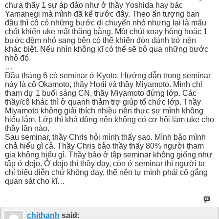
chưa thấy 1 sự áp đảo như ở thầy Yoshida hay bác
Yamanegi mà mình đã kể trước đây. Theo ấn tượng ban
đầu thì cô có những bước di chuyển nhỏ nhưng lại là mấu
chốt khiến uke mất thăng bằng. Một chút xoay hông hoặc 1
bước đệm nhỏ sang bên có thể khiến đòn đánh trở nên
khác biệt. Nếu nhìn không kĩ có thể sẽ bỏ qua những bước
nhỏ đó.
…
Đầu tháng 6 có seminar ở Kyoto. Hướng dẫn trong seminar
này là cô Okamoto, thầy Horii và thầy Miyamoto. Mình chỉ
tham dự 1 buổi sáng CN, thầy Miyamoto đứng lớp. Các
thầy/cô khác thì ở quanh thảm trợ giúp tổ chức lớp. Thầy
Miyamoto không giải thích nhiều nên thực sự mình không
hiểu lắm. Lớp thì khá đông nên không có cơ hội làm uke cho
thầy lần nào.
Sau seminar, thầy Chris hỏi mình thấy sao. Mình bảo mình
chả hiểu gì cả. Thầy Chris bảo thầy thấy 80% người tham
gia không hiểu gì. Thầy bảo ở tập seminar không giống như
tập ở dojo. Ở dojo thì thầy dạy, còn ở seminar thì người ta
chỉ biểu diễn chứ không dạy, thế nên tự mình phải cố gắng
quan sát cho kĩ…
chithanh
said: