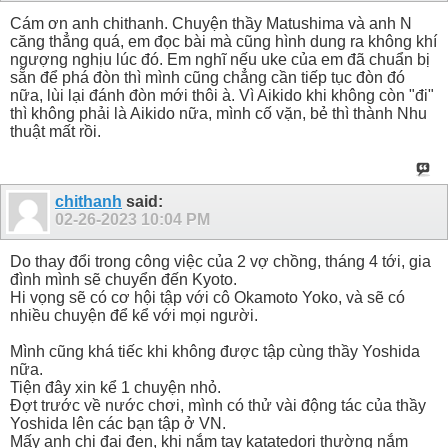
Cám ơn anh chithanh. Chuyện thầy Matushima và anh N
căng thẳng quá, em đọc bài mà cũng hình dung ra không khí
ngượng nghịu lúc đó. Em nghĩ nếu uke của em đã chuẩn bị
sẵn để phá đòn thì mình cũng chẳng cần tiếp tục đòn đó
nữa, lùi lại đánh đòn mới thôi à. Vì Aikido khi không còn "đi"
thì không phải là Aikido nữa, mình cố vặn, bẻ thì thành Nhu
thuật mất rồi.
chithanh
said:
02-26-2023
10:04 PM
Do thay đổi trong công việc của 2 vợ chồng, tháng 4 tới, gia
đình mình sẽ chuyển đến Kyoto.
Hi vọng sẽ có cơ hội tập với cô Okamoto Yoko, và sẽ có
nhiều chuyện để kể với mọi người.
Mình cũng khá tiếc khi không được tập cùng thầy Yoshida
nữa.
Tiện đây xin kể 1 chuyện nhỏ.
Đợt trước về nước chơi, mình có thử vài động tác của thầy
Yoshida lên các bạn tập ở VN.
Mấy anh chị đai đen, khi nắm tay katatedori thường nắm