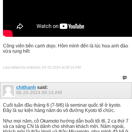
Công viên bên cạnh dojo. Hôm mình đến là lúc hoa anh đào
vừa rụng hết
Last edited by chithanh; 04-15-2024 at
09:16 PM
.
chithanh
said:
06-20-2024
08:14 AM
Cuối tuần đầu tháng 6 (7-9/6) là seminar quốc tế ở kyoto.
Đây là sự kiện hàng năm do võ đường Kyoto tổ chức.
Như mọi năm, cô Okamoto hướng dẫn buổi tối t6, 2 ca thứ 7
và ca sáng CN là dành cho shihan khách mời. Năm ngoái,
khách mời là thầy Horii và thầy Miyamoto, như mình đã kể ở