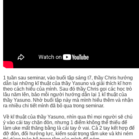
1 tuần sau seminar, vào buổi tập sáng t7, thầy Chris hướng
dẫn lại những kĩ thuật của thầy Yasuno và giải thích kĩ hơn
theo cách hiểu của mình. Sau đó thầy Chris gọi các học trò
lâu năm lên, bảo mỗi người hướng dẫn lại 1 kĩ thuật của
thầy Yasuno. Nhờ buổi tập này mà mình hiểu thêm và nhận
ra nhiều chi tiết mình đã bỏ qua trong seminar.
Về kĩ thuật của thầy Yasuno, nhìn qua thì mọi người sẽ chú
ý vào cái tay chặn đòn, nhưng 1 điểm không thể thiếu để
làm uke mất thăng bằng là cái tay ở vai. Cả 2 tay kết hợp để
đỡ đòn, đổi hướng lực, kiểm soát trọng tâm uke và khi ném