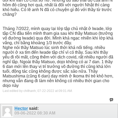
đôi khi vẫn có chút sơ hở. Nhưng dù sao thái độ của anh N
hôm đó cũng hơi quá, nhất là đối với người Nhật thì càng
khó hiểu. Có lẽ anh N đã có chuyện gì đó với thầy từ trước
chăng?
Tháng 7/2022, mình quay lại lớp tập chủ nhật ở Iwade, lớp
tập CN đầu tiên mình tham gia sau khi thầy Matsuo (trưởng
võ đường Iwade) qua đời. Mình khá ngạc nhiên khi lớp khá
vắng, chỉ bằng khoảng 1/3 trước đây.
Nghe nói thầy Matsuo lúc sinh thời khá nổi tiếng. nhiều
người ở xa tìm đến Iwade tập chỉ vì có thầy. Sau khi thầy
yếu đi rồi mất, cộng thêm với dịch covid, rất nhiều người đã
nghỉ tập. Ngoài thầy Matsuo, dojo không có ai 7 dan. 1 thầy
6 dan mới lên thay vị trí trưởng võ đường thì cũng khá lớn
tuổi, động tác cũng không được sắc sảo nữa. Thầy
Matsushima (cũng 6 dan) dạy mình ở Ikoma thì trẻ khỏ hơn,
nhưng vẫn đang đi làm nên không có nhiều thời gian cho
dojo này
Last edited by chithanh; 07-22-2022 at
09:01 AM
.
Hector
said:
09-06-2022
08:30 AM