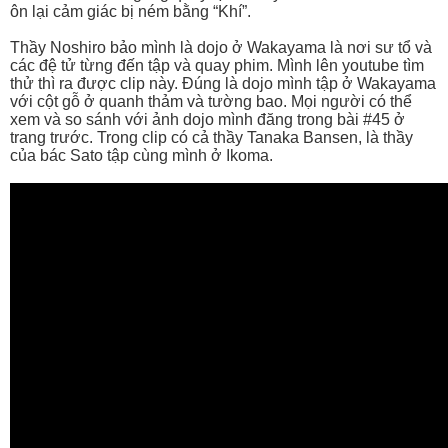
ôn lại cảm giác bị ném bằng “Khí”.
Thầy Noshiro bảo mình là dojo ở Wakayama là nơi sư tổ và
các đệ tử từng đến tập và quay phim. Mình lên youtube tìm
thử thì ra được clip này. Đúng là dojo mình tập ở Wakayama
với cột gỗ ở quanh thảm và tường bao. Mọi người có thể
xem và so sánh với ảnh dojo mình đăng trong bài #45 ở
trang trước. Trong clip có cả thầy Tanaka Bansen, là thầy
của bác Sato tập cùng mình ở Ikoma.