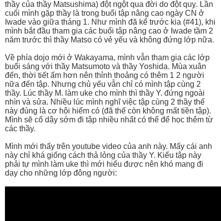
thầy của thầy Matsushima) đột ngột qua đời do đột quỵ. Lần
cuối mình gặp thầy là trong buổi tập nâng cao ngày CN ở
Iwade vào giữa tháng 1. Như mình đã kể trước kia (#41), khi
mình bắt đầu tham gia các buổi tập nâng cao ở Iwade tầm 2
năm trước thì thầy Matso có vẻ yếu và không đứng lớp nữa.
Về phía dojo mới ở Wakayama, mình vẫn tham gia các lớp
buổi sáng với thầy Matsumoto và thầy Yoshida. Mùa xuân
đến, thời tiết ấm hơn nên thỉnh thoảng có thêm 1 2 người
nữa đến tập. Nhưng chủ yếu vẫn chỉ có mình tập cùng 2
thầy. Lúc thầy M. làm uke cho mình thì thầy Y. đứng ngoài
nhìn và sửa. Nhiều lúc mình nghĩ việc tập cùng 2 thầy thế
này đúng là cơ hội hiếm có (đã thế còn không mất tiền tập).
Mình sẽ cố dậy sớm đi tập nhiều nhất có thể để học thêm từ
các thầy.
Mình mới thấy trên youtube video của anh này. Mấy cái anh
này chỉ khá giống cách thả lỏng của thầy Y. Kiểu tập này
phải tự mình làm uke thì mới hiểu được nên khó mang đi
dạy cho những lớp đông người: