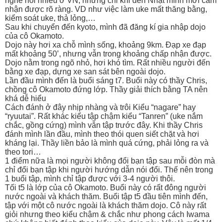
nghe nói nhiều ở VN, nhưng chỉ khi đến Nhật mình mới cảm
nhận được rõ ràng. VD như việc làm uke mất thăng bằng,
kiểm soát uke, thả lỏng,…
Sau khi chuyển đến kyoto, mình đã đăng kí gia nhập dojo
của cô Okamoto.
Dojo này hơi xa chỗ mình sống, khoảng 9km. Đạp xe đạp
mất khoảng 50’, nhưng vẫn trong khoảng chấp nhận được.
Dojo nằm trong ngõ nhỏ, hơi khó tìm. Rất nhiều người đến
bằng xe đạp, dựng xe san sát bên ngoài dojo.
Lần đầu mình đến là buổi sáng t7. Buổi này có thầy Chris,
chồng cô Okamoto đứng lớp. Thầy giải thích bằng TA nên
khá dễ hiểu
Cách đánh ở đây nhịp nhàng và trôi Kiểu “nagare” hay
“ryuutai”. Rất khác kiểu tập chậm kiểu “Tanren” (uke nắm
chắc, gồng cứng) mình vẫn tập trước đây. Khi thầy Chris
đánh mình lần đầu, mình theo thói quen siết chặt và hơi
kháng lại. Thầy liền bảo là mình quá cứng, phải lỏng ra và
theo tori…
1 điểm nữa là mọi người không đổi bạn tập sau mỗi đòn mà
chỉ đổi bạn tập khi người hướng dẫn nói đổi. Thế nên trong
1 buổi tập, mình chỉ tập được với 3-4 người thôi.
Tối t5 là lớp của cô Okamoto. Buổi này có rất đông người
nước ngoài và khách thăm. Buổi tập t5 đầu tiên mình đến,
tập với một cô nước ngoài là khách thăm dojo. Cô này rất
giỏi nhưng theo kiểu chậm & chắc như phong cách Iwama