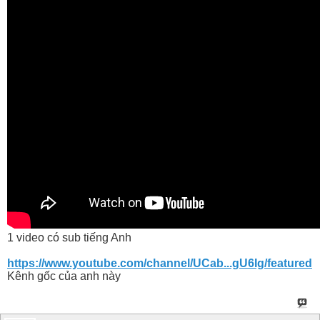
1 video có sub tiếng Anh
https://www.youtube.com/channel/UCab...gU6Ig/featured
Kênh gốc của anh này