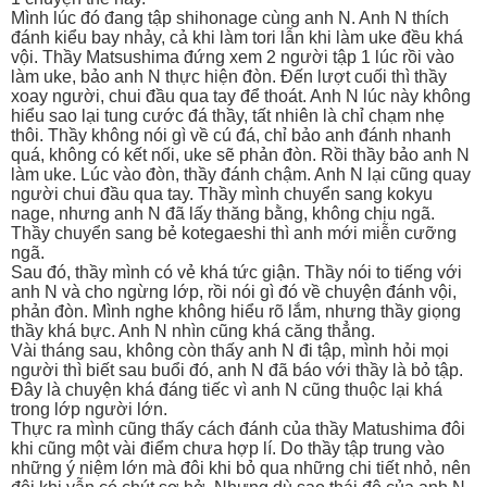
Mình lúc đó đang tập shihonage cùng anh N. Anh N thích
đánh kiểu bay nhảy, cả khi làm tori lẫn khi làm uke đều khá
vội. Thầy Matsushima đứng xem 2 người tập 1 lúc rồi vào
làm uke, bảo anh N thực hiện đòn. Đến lượt cuối thì thầy
xoay người, chui đầu qua tay để thoát. Anh N lúc này không
hiểu sao lại tung cước đá thầy, tất nhiên là chỉ chạm nhẹ
thôi. Thầy không nói gì về cú đá, chỉ bảo anh đánh nhanh
quá, không có kết nối, uke sẽ phản đòn. Rồi thầy bảo anh N
làm uke. Lúc vào đòn, thầy đánh chậm. Anh N lại cũng quay
người chui đầu qua tay. Thầy mình chuyển sang kokyu
nage, nhưng anh N đã lấy thăng bằng, không chịu ngã.
Thầy chuyển sang bẻ kotegaeshi thì anh mới miễn cưỡng
ngã.
Sau đó, thầy mình có vẻ khá tức giận. Thầy nói to tiếng với
anh N và cho ngừng lớp, rồi nói gì đó về chuyện đánh vội,
phản đòn. Mình nghe không hiểu rõ lắm, nhưng thầy giọng
thầy khá bực. Anh N nhìn cũng khá căng thẳng.
Vài tháng sau, không còn thấy anh N đi tập, mình hỏi mọi
người thì biết sau buổi đó, anh N đã báo với thầy là bỏ tập.
Đây là chuyện khá đáng tiếc vì anh N cũng thuộc lại khá
trong lớp người lớn.
Thực ra mình cũng thấy cách đánh của thầy Matushima đôi
khi cũng một vài điểm chưa hợp lí. Do thầy tập trung vào
những ý niệm lớn mà đôi khi bỏ qua những chi tiết nhỏ, nên