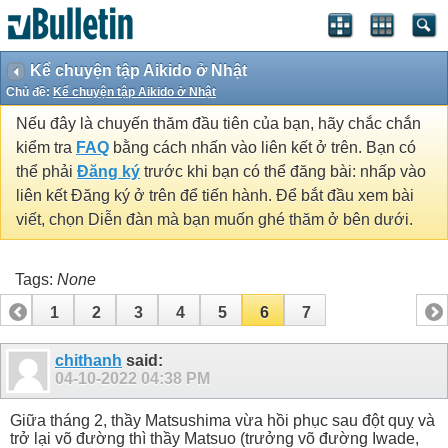
Kể chuyện tập Aikido ở Nhật
Chủ đề:
Kể chuyện tập Aikido ở Nhật
Nếu đây là chuyến thăm đầu tiên của bạn, hãy chắc chắn
kiểm tra
FAQ
bằng cách nhấn vào liên kết ở trên. Bạn có
thể phải
Đăng ký
trước khi bạn có thể đăng bài: nhấp vào
liên kết Đăng ký ở trên để tiến hành. Để bắt đầu xem bài
viết, chọn Diễn đàn mà bạn muốn ghé thăm ở bên dưới.
Tags:
None
1
2
3
4
5
6
7
chithanh
said:
04-10-2022
04:38 PM
Giữa tháng 2, thầy Matsushima vừa hồi phục sau đột quỵ và
trở lại võ đường thì thầy Matsuo (trưởng võ đường Iwade,