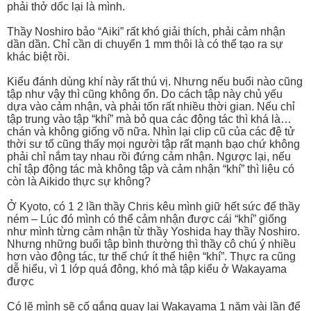
phải thở dốc lại là mình.
Thầy Noshiro bảo “Aiki” rất khó giải thích, phải cảm nhận
dần dần. Chỉ cần di chuyển 1 mm thôi là có thể tạo ra sự
khác biệt rồi.
Kiểu đánh dùng khí này rất thú vị. Nhưng nếu buổi nào cũng
tập như vậy thì cũng không ổn. Do cách tập này chủ yếu
dựa vào cảm nhận, và phải tốn rất nhiều thời gian. Nếu chỉ
tập trung vào tập “khí” mà bỏ qua các động tác thì khá là…
chán và không giống võ nữa. Nhìn lại clip cũ của các đệ tử
thời sư tổ cũng thấy mọi người tập rất mạnh bạo chứ không
phải chỉ nắm tay nhau rồi đứng cảm nhận. Ngược lại, nếu
chỉ tập động tác mà không tập và cảm nhận “khí” thì liệu có
còn là Aikido thực sự không?
Ở Kyoto, có 1 2 lần thầy Chris kêu mình giữ hết sức để thầy
ném – Lúc đó mình có thể cảm nhận được cái “khí” giống
như mình từng cảm nhận từ thầy Yoshida hay thầy Noshiro.
Nhưng những buổi tập bình thường thì thầy cô chú ý nhiều
hơn vào động tác, tư thế chứ ít thể hiện “khí”. Thực ra cũng
dễ hiểu, vì 1 lớp quá đông, khó mà tập kiểu ở Wakayama
được
Có lẽ mình sẽ cố gắng quay lại Wakayama 1 năm vài lần để