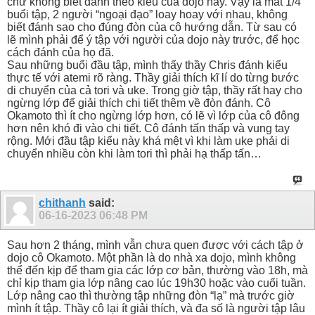
chứ không biết đánh theo kiểu của dojo này. Vậy là mất 1/4
buổi tập, 2 người “ngoại đạo” loay hoay với nhau, không
biết đánh sao cho đúng đòn của cô hướng dẫn. Từ sau có
lẽ mình phải để ý tập với người của dojo này trước, để học
cách đánh của họ đã.
Sau những buổi đầu tập, mình thấy thầy Chris đánh kiểu
thực tế với atemi rõ ràng. Thầy giải thích kĩ lí do từng bước
di chuyển của cả tori và uke. Trong giờ tập, thầy rất hay cho
ngừng lớp để giải thích chi tiết thêm về đòn đánh. Cô
Okamoto thì ít cho ngừng lớp hơn, có lẽ vì lớp của cô đông
hơn nên khó đi vào chi tiết. Cô đánh tấn thấp và vung tay
rộng. Mới đầu tập kiểu này khá mệt vì khi làm uke phải di
chuyển nhiều còn khi làm tori thì phải hạ thấp tấn…
chithanh
said:
06-16-2023
06:48 PM
Sau hơn 2 tháng, mình vẫn chưa quen được với cách tập ở
dojo cô Okamoto. Một phần là do nhà xa dojo, mình không
thể đến kịp để tham gia các lớp cơ bản, thường vào 18h, mà
chỉ kịp tham gia lớp nâng cao lúc 19h30 hoặc vào cuối tuần.
Lớp nâng cao thì thường tập những đòn “lạ” mà trước giờ
mình ít tập. Thầy cô lại ít giải thích, và đa số là người tập lâu