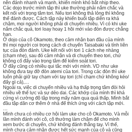
nên đánh nhanh và mạnh, khiến mình khó bắt nhịp theo.
Các dojo trước mình tập thì uke thường phải nắm chắc và
kết nối với trọng tâm tori. Nếu tori không thả lỏng thì không
thể đánh được. Cách tập này khiến buổi tập diễn ra khá
chậm, mọi người không phải di chuyển nhiều. Vì có khi uke
nắm chắc quá, tori loay hoay 1 hồi mới vào đòn được chẳng
hạn.
Ở dojo của cô Okamoto, theo cảm nhận ban đầu của mình
thì mọi người coi trọng cách di chuyển Taisabaki và tính liên
tục của đòn đánh. Uke kết nối với tori 1 cách nhẹ nhàng
(chạm nhẹ), sau đó cảm nhận và di chuyển theo tori, chứ
không cố đẩy vào trọng tâm để kiểm soát tori.
Ở đây cũng có nhiều qui tắc mới với mình. VD như uke
không đưa tay đỡ đòn atemi của tori. Trong các đòn thì uke
luôn phải giữ tay chạm với tay tori (chỉ chạm chứ không kéo/
đẩy gì cả),…
Ngoài ra, việc di chuyển nhiều và hạ thấp trọng tâm đòi hỏi
nhiều về thể lực và sự dẻo dai. Các khớp của mình thì khá
cứng vì cường độ tập trong mấy năm qua quá thấp. Mình bắt
đầu tập dãn cơ thêm ở nhà để thích ứng với cách tập mới.
…
Mình chưa có nhiều cơ hội làm uke cho cô Okamoto. Và mỗi
lần mình đánh với cô, cô thường làm chậm để cho mình
xem bước di chuyển, chứ không đánh thẳng tay. Vì thế,
mình chưa cảm nhận được hết sức mạnh của cô và cũng