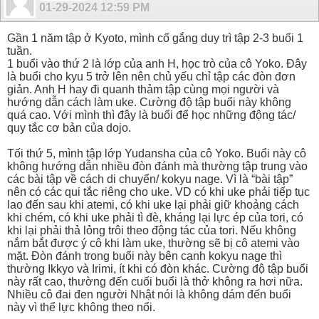
01-29-2024
12:59 PM
Gần 1 năm tập ở Kyoto, mình cố gắng duy trì tập 2-3 buổi 1
tuần.
1 buổi vào thứ 2 là lớp của anh H, học trò của cô Yoko. Đây
là buổi cho kyu 5 trở lên nên chủ yếu chỉ tập các đòn đơn
giản. Anh H hay đi quanh thảm tập cùng mọi người và
hướng dẫn cách làm uke. Cường độ tập buổi này không
quá cao. Với mình thì đây là buổi để học những động tác/
quy tắc cơ bản của dojo.
Tối thứ 5, mình tập lớp Yudansha của cô Yoko. Buổi này cô
không hướng dẫn nhiều đòn đánh mà thường tập trung vào
các bài tập về cách di chuyển/ kokyu nage. Vì là “bài tập”
nên có các qui tắc riêng cho uke. VD có khi uke phải tiếp tục
lao đến sau khi atemi, có khi uke lại phải giữ khoảng cách
khi chém, có khi uke phải tì đè, kháng lại lực ép của tori, có
khi lại phải thả lỏng trôi theo động tác của tori. Nếu không
nắm bắt được ý cô khi làm uke, thường sẽ bị cô atemi vào
mặt. Đòn đánh trong buổi này bên cạnh kokyu nage thì
thường Ikkyo và Irimi, ít khi có đòn khác. Cường độ tập buổi
này rất cao, thường đến cuối buổi là thở không ra hơi nữa.
Nhiều cô đai đen người Nhật nói là không dám đến buổi
này vì thể lực không theo nổi.