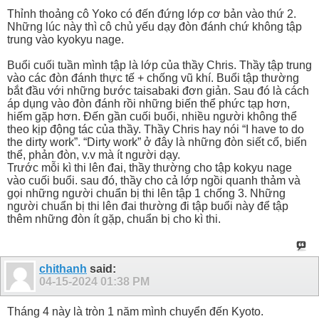
Thỉnh thoảng cô Yoko có đến đứng lớp cơ bản vào thứ 2.
Những lúc này thì cô chủ yếu dạy đòn đánh chứ không tập
trung vào kyokyu nage.
Buổi cuối tuần mình tập là lớp của thầy Chris. Thầy tập trung
vào các đòn đánh thực tế + chống vũ khí. Buổi tập thường
bắt đầu với những bước taisabaki đơn giản. Sau đó là cách
áp dụng vào đòn đánh rồi những biến thể phức tạp hơn,
hiếm gặp hơn. Đến gần cuối buổi, nhiều người không thể
theo kịp động tác của thầy. Thầy Chris hay nói “I have to do
the dirty work”. “Dirty work” ở đây là những đòn siết cổ, biến
thể, phản đòn, v.v mà ít người dạy.
Trước mỗi kì thi lên đai, thầy thường cho tập kokyu nage
vào cuối buổi. sau đó, thầy cho cả lớp ngồi quanh thảm và
gọi những người chuẩn bị thi lên tập 1 chống 3. Những
người chuẩn bị thi lên đai thường đi tập buổi này để tập
thêm những đòn ít gặp, chuẩn bị cho kì thi.
chithanh
said:
04-15-2024
01:38 PM
Tháng 4 này là tròn 1 năm mình chuyển đến Kyoto.