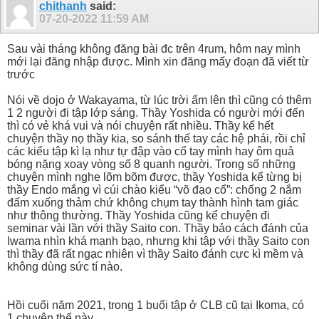
chithanh
said:
07-20-2022
11:59 AM
Sau vài tháng không đăng bài đc trên 4rum, hôm nay mình
mới lại đăng nhập được. Mình xin đăng mấy đoạn đã viết từ
trước
Nói về dojo ở Wakayama, từ lúc trời ấm lên thì cũng có thêm
1 2 người đi tập lớp sáng. Thầy Yoshida có người mới đến
thì có vẻ khá vui và nói chuyện rất nhiều. Thầy kể hết
chuyện thầy nọ thầy kia, so sánh thế tay các hệ phái, rồi chỉ
các kiểu tập kì lạ như tự đập vào cổ tay mình hay ôm quả
bóng nặng xoay vòng số 8 quanh người. Trong số những
chuyện mình nghe lõm bõm được, thầy Yoshida kể từng bị
thầy Endo mắng vì cúi chào kiểu “võ đạo cổ”: chống 2 nắm
đấm xuống thảm chứ không chụm tay thành hình tam giác
như thông thường. Thầy Yoshida cũng kể chuyện đi
seminar vài lần với thầy Saito con. Thầy bảo cách đánh của
Iwama nhìn khá mạnh bạo, nhưng khi tập với thầy Saito con
thì thầy đã rất ngạc nhiên vì thầy Saito đánh cực kì mềm và
không dùng sức tí nào.
Hồi cuối năm 2021, trong 1 buổi tập ở CLB cũ tại Ikoma, có
1 chuyện thế này.