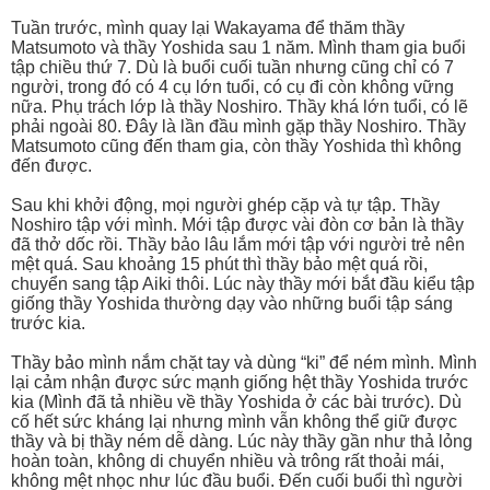
Tuần trước, mình quay lại Wakayama để thăm thầy
Matsumoto và thầy Yoshida sau 1 năm. Mình tham gia buổi
tập chiều thứ 7. Dù là buổi cuối tuần nhưng cũng chỉ có 7
người, trong đó có 4 cụ lớn tuổi, có cụ đi còn không vững
nữa. Phụ trách lớp là thầy Noshiro. Thầy khá lớn tuổi, có lẽ
phải ngoài 80. Đây là lần đầu mình gặp thầy Noshiro. Thầy
Matsumoto cũng đến tham gia, còn thầy Yoshida thì không
đến được.
Sau khi khởi động, mọi người ghép cặp và tự tập. Thầy
Noshiro tập với mình. Mới tập được vài đòn cơ bản là thầy
đã thở dốc rồi. Thầy bảo lâu lắm mới tập với người trẻ nên
mệt quá. Sau khoảng 15 phút thì thầy bảo mệt quá rồi,
chuyển sang tập Aiki thôi. Lúc này thầy mới bắt đầu kiểu tập
giống thầy Yoshida thường dạy vào những buổi tập sáng
trước kia.
Thầy bảo mình nắm chặt tay và dùng “ki” để ném mình. Mình
lại cảm nhận được sức mạnh giống hệt thầy Yoshida trước
kia (Mình đã tả nhiều về thầy Yoshida ở các bài trước). Dù
cố hết sức kháng lại nhưng mình vẫn không thể giữ được
thầy và bị thầy ném dễ dàng. Lúc này thầy gần như thả lỏng
hoàn toàn, không di chuyển nhiều và trông rất thoải mái,
không mệt nhọc như lúc đầu buổi. Đến cuối buổi thì người