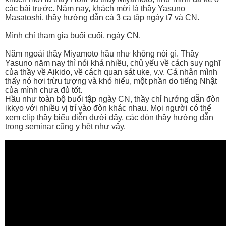
các bài trước. Năm nay, khách mời là thầy Yasuno
Masatoshi, thầy hướng dẫn cả 3 ca tập ngày t7 và CN.
Mình chỉ tham gia buổi cuối, ngày CN.
Năm ngoái thầy Miyamoto hầu như không nói gì. Thầy
Yasuno năm nay thì nói khá nhiều, chủ yếu về cách suy nghĩ
của thầy về Aikido, về cách quan sát uke, v.v. Cá nhân mình
thấy nó hơi trừu tượng và khó hiểu, một phần do tiếng Nhật
của mình chưa đủ tốt.
Hầu như toàn bộ buổi tập ngày CN, thầy chỉ hướng dẫn đòn
ikkyo với nhiều vị trí vào đòn khác nhau. Mọi người có thể
xem clip thầy biểu diễn dưới đây, các đòn thầy hướng dẫn
trong seminar cũng y hệt như vậy.