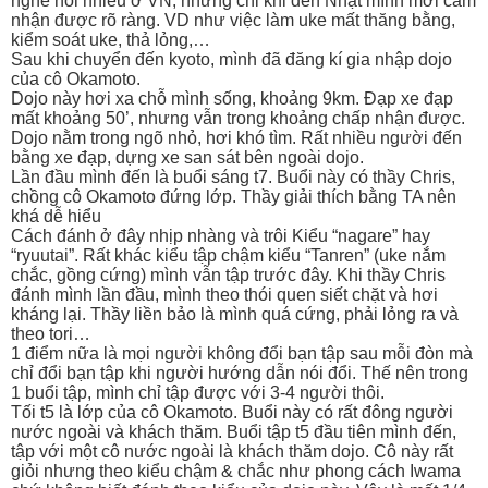
nghe nói nhiều ở VN, nhưng chỉ khi đến Nhật mình mới cảm
nhận được rõ ràng. VD như việc làm uke mất thăng bằng,
kiểm soát uke, thả lỏng,…
Sau khi chuyển đến kyoto, mình đã đăng kí gia nhập dojo
của cô Okamoto.
Dojo này hơi xa chỗ mình sống, khoảng 9km. Đạp xe đạp
mất khoảng 50’, nhưng vẫn trong khoảng chấp nhận được.
Dojo nằm trong ngõ nhỏ, hơi khó tìm. Rất nhiều người đến
bằng xe đạp, dựng xe san sát bên ngoài dojo.
Lần đầu mình đến là buổi sáng t7. Buổi này có thầy Chris,
chồng cô Okamoto đứng lớp. Thầy giải thích bằng TA nên
khá dễ hiểu
Cách đánh ở đây nhịp nhàng và trôi Kiểu “nagare” hay
“ryuutai”. Rất khác kiểu tập chậm kiểu “Tanren” (uke nắm
chắc, gồng cứng) mình vẫn tập trước đây. Khi thầy Chris
đánh mình lần đầu, mình theo thói quen siết chặt và hơi
kháng lại. Thầy liền bảo là mình quá cứng, phải lỏng ra và
theo tori…
1 điểm nữa là mọi người không đổi bạn tập sau mỗi đòn mà
chỉ đổi bạn tập khi người hướng dẫn nói đổi. Thế nên trong
1 buổi tập, mình chỉ tập được với 3-4 người thôi.
Tối t5 là lớp của cô Okamoto. Buổi này có rất đông người
nước ngoài và khách thăm. Buổi tập t5 đầu tiên mình đến,
tập với một cô nước ngoài là khách thăm dojo. Cô này rất
giỏi nhưng theo kiểu chậm & chắc như phong cách Iwama