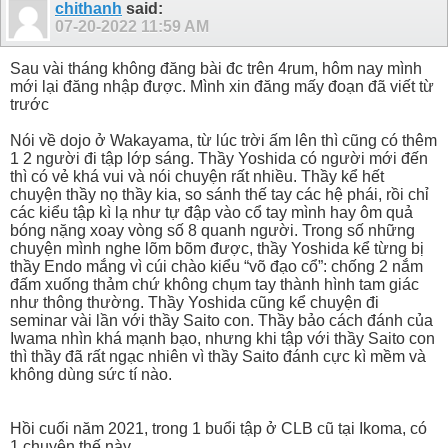
chithanh
said:
07-20-2022
11:59 AM
Sau vài tháng không đăng bài đc trên 4rum, hôm nay mình
mới lại đăng nhập được. Mình xin đăng mấy đoạn đã viết từ
trước
Nói về dojo ở Wakayama, từ lúc trời ấm lên thì cũng có thêm
1 2 người đi tập lớp sáng. Thầy Yoshida có người mới đến
thì có vẻ khá vui và nói chuyện rất nhiều. Thầy kể hết
chuyện thầy nọ thầy kia, so sánh thế tay các hệ phái, rồi chỉ
các kiểu tập kì lạ như tự đập vào cổ tay mình hay ôm quả
bóng nặng xoay vòng số 8 quanh người. Trong số những
chuyện mình nghe lõm bõm được, thầy Yoshida kể từng bị
thầy Endo mắng vì cúi chào kiểu “võ đạo cổ”: chống 2 nắm
đấm xuống thảm chứ không chụm tay thành hình tam giác
như thông thường. Thầy Yoshida cũng kể chuyện đi
seminar vài lần với thầy Saito con. Thầy bảo cách đánh của
Iwama nhìn khá mạnh bạo, nhưng khi tập với thầy Saito con
thì thầy đã rất ngạc nhiên vì thầy Saito đánh cực kì mềm và
không dùng sức tí nào.
Hồi cuối năm 2021, trong 1 buổi tập ở CLB cũ tại Ikoma, có
1 chuyện thế này.