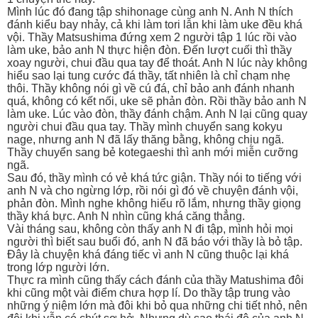
Mình lúc đó đang tập shihonage cùng anh N. Anh N thích
đánh kiểu bay nhảy, cả khi làm tori lẫn khi làm uke đều khá
vội. Thầy Matsushima đứng xem 2 người tập 1 lúc rồi vào
làm uke, bảo anh N thực hiện đòn. Đến lượt cuối thì thầy
xoay người, chui đầu qua tay để thoát. Anh N lúc này không
hiểu sao lại tung cước đá thầy, tất nhiên là chỉ chạm nhẹ
thôi. Thầy không nói gì về cú đá, chỉ bảo anh đánh nhanh
quá, không có kết nối, uke sẽ phản đòn. Rồi thầy bảo anh N
làm uke. Lúc vào đòn, thầy đánh chậm. Anh N lại cũng quay
người chui đầu qua tay. Thầy mình chuyển sang kokyu
nage, nhưng anh N đã lấy thăng bằng, không chịu ngã.
Thầy chuyển sang bẻ kotegaeshi thì anh mới miễn cưỡng
ngã.
Sau đó, thầy mình có vẻ khá tức giận. Thầy nói to tiếng với
anh N và cho ngừng lớp, rồi nói gì đó về chuyện đánh vội,
phản đòn. Mình nghe không hiểu rõ lắm, nhưng thầy giọng
thầy khá bực. Anh N nhìn cũng khá căng thẳng.
Vài tháng sau, không còn thấy anh N đi tập, mình hỏi mọi
người thì biết sau buổi đó, anh N đã báo với thầy là bỏ tập.
Đây là chuyện khá đáng tiếc vì anh N cũng thuộc lại khá
trong lớp người lớn.
Thực ra mình cũng thấy cách đánh của thầy Matushima đôi
khi cũng một vài điểm chưa hợp lí. Do thầy tập trung vào
những ý niệm lớn mà đôi khi bỏ qua những chi tiết nhỏ, nên