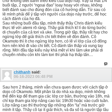
chứ không biết đánh theo kiểu của dojo này. Vậy là mất 1/4
buổi tập, 2 người “ngoại đạo” loay hoay với nhau, không
biết đánh sao cho đúng đòn của cô hướng dẫn. Từ sau có
lẽ mình phải để ý tập với người của dojo này trước, để học
cách đánh của họ đã.
Sau những buổi đầu tập, mình thấy thầy Chris đánh kiểu
thực tế với atemi rõ ràng. Thầy giải thích kĩ lí do từng bước
di chuyển của cả tori và uke. Trong giờ tập, thầy rất hay cho
ngừng lớp để giải thích chi tiết thêm về đòn đánh. Cô
Okamoto thì ít cho ngừng lớp hơn, có lẽ vì lớp của cô đông
hơn nên khó đi vào chi tiết. Cô đánh tấn thấp và vung tay
rộng. Mới đầu tập kiểu này khá mệt vì khi làm uke phải di
chuyển nhiều còn khi làm tori thì phải hạ thấp tấn…
chithanh
said:
06-16-2023
06:48 PM
Sau hơn 2 tháng, mình vẫn chưa quen được với cách tập ở
dojo cô Okamoto. Một phần là do nhà xa dojo, mình không
thể đến kịp để tham gia các lớp cơ bản, thường vào 18h, mà
chỉ kịp tham gia lớp nâng cao lúc 19h30 hoặc vào cuối tuần.
Lớp nâng cao thì thường tập những đòn “lạ” mà trước giờ
mình ít tập. Thầy cô lại ít giải thích, và đa số là người tập lâu