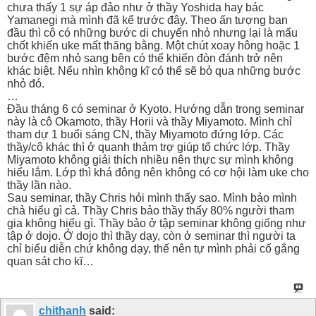
chưa thấy 1 sự áp đảo như ở thầy Yoshida hay bác
Yamanegi mà mình đã kể trước đây. Theo ấn tượng ban
đầu thì cô có những bước di chuyển nhỏ nhưng lại là mấu
chốt khiến uke mất thăng bằng. Một chút xoay hông hoặc 1
bước đệm nhỏ sang bên có thể khiến đòn đánh trở nên
khác biệt. Nếu nhìn không kĩ có thể sẽ bỏ qua những bước
nhỏ đó.
…
Đầu tháng 6 có seminar ở Kyoto. Hướng dẫn trong seminar
này là cô Okamoto, thầy Horii và thầy Miyamoto. Mình chỉ
tham dự 1 buổi sáng CN, thầy Miyamoto đứng lớp. Các
thầy/cô khác thì ở quanh thảm trợ giúp tổ chức lớp. Thầy
Miyamoto không giải thích nhiều nên thực sự mình không
hiểu lắm. Lớp thì khá đông nên không có cơ hội làm uke cho
thầy lần nào.
Sau seminar, thầy Chris hỏi mình thấy sao. Mình bảo mình
chả hiểu gì cả. Thầy Chris bảo thầy thấy 80% người tham
gia không hiểu gì. Thầy bảo ở tập seminar không giống như
tập ở dojo. Ở dojo thì thầy dạy, còn ở seminar thì người ta
chỉ biểu diễn chứ không dạy, thế nên tự mình phải cố gắng
quan sát cho kĩ…
chithanh
said: