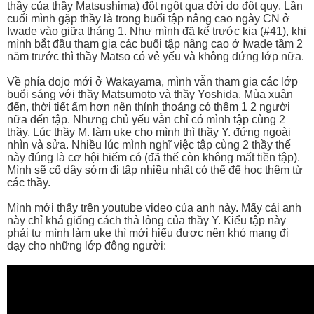
thầy của thầy Matsushima) đột ngột qua đời do đột quỵ. Lần
cuối mình gặp thầy là trong buổi tập nâng cao ngày CN ở
Iwade vào giữa tháng 1. Như mình đã kể trước kia (#41), khi
mình bắt đầu tham gia các buổi tập nâng cao ở Iwade tầm 2
năm trước thì thầy Matso có vẻ yếu và không đứng lớp nữa.
Về phía dojo mới ở Wakayama, mình vẫn tham gia các lớp
buổi sáng với thầy Matsumoto và thầy Yoshida. Mùa xuân
đến, thời tiết ấm hơn nên thỉnh thoảng có thêm 1 2 người
nữa đến tập. Nhưng chủ yếu vẫn chỉ có mình tập cùng 2
thầy. Lúc thầy M. làm uke cho mình thì thầy Y. đứng ngoài
nhìn và sửa. Nhiều lúc mình nghĩ việc tập cùng 2 thầy thế
này đúng là cơ hội hiếm có (đã thế còn không mất tiền tập).
Mình sẽ cố dậy sớm đi tập nhiều nhất có thể để học thêm từ
các thầy.
Mình mới thấy trên youtube video của anh này. Mấy cái anh
này chỉ khá giống cách thả lỏng của thầy Y. Kiểu tập này
phải tự mình làm uke thì mới hiểu được nên khó mang đi
dạy cho những lớp đông người: