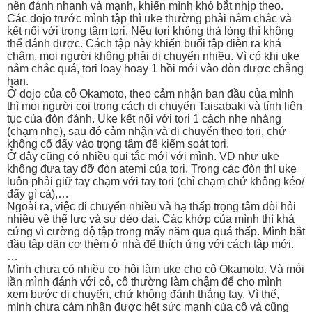
nên đánh nhanh và mạnh, khiến mình khó bắt nhịp theo.
Các dojo trước mình tập thì uke thường phải nắm chắc và
kết nối với trọng tâm tori. Nếu tori không thả lỏng thì không
thể đánh được. Cách tập này khiến buổi tập diễn ra khá
chậm, mọi người không phải di chuyển nhiều. Vì có khi uke
nắm chắc quá, tori loay hoay 1 hồi mới vào đòn được chẳng
hạn.
Ở dojo của cô Okamoto, theo cảm nhận ban đầu của mình
thì mọi người coi trọng cách di chuyển Taisabaki và tính liên
tục của đòn đánh. Uke kết nối với tori 1 cách nhẹ nhàng
(chạm nhẹ), sau đó cảm nhận và di chuyển theo tori, chứ
không cố đẩy vào trọng tâm để kiểm soát tori.
Ở đây cũng có nhiều qui tắc mới với mình. VD như uke
không đưa tay đỡ đòn atemi của tori. Trong các đòn thì uke
luôn phải giữ tay chạm với tay tori (chỉ chạm chứ không kéo/
đẩy gì cả),…
Ngoài ra, việc di chuyển nhiều và hạ thấp trọng tâm đòi hỏi
nhiều về thể lực và sự dẻo dai. Các khớp của mình thì khá
cứng vì cường độ tập trong mấy năm qua quá thấp. Mình bắt
đầu tập dãn cơ thêm ở nhà để thích ứng với cách tập mới.
…
Mình chưa có nhiều cơ hội làm uke cho cô Okamoto. Và mỗi
lần mình đánh với cô, cô thường làm chậm để cho mình
xem bước di chuyển, chứ không đánh thẳng tay. Vì thế,
mình chưa cảm nhận được hết sức mạnh của cô và cũng