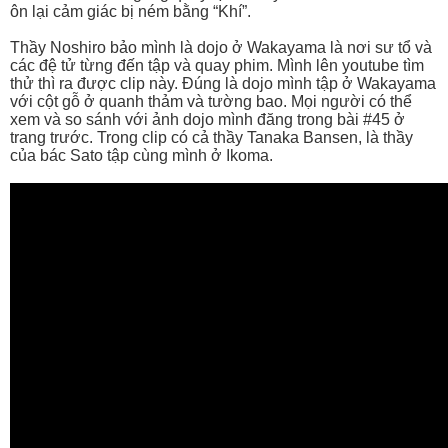
ôn lại cảm giác bị ném bằng “Khí”.
Thầy Noshiro bảo mình là dojo ở Wakayama là nơi sư tổ và
các đệ tử từng đến tập và quay phim. Mình lên youtube tìm
thử thì ra được clip này. Đúng là dojo mình tập ở Wakayama
với cột gỗ ở quanh thảm và tường bao. Mọi người có thể
xem và so sánh với ảnh dojo mình đăng trong bài #45 ở
trang trước. Trong clip có cả thầy Tanaka Bansen, là thầy
của bác Sato tập cùng mình ở Ikoma.