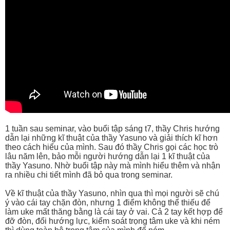
1 tuần sau seminar, vào buổi tập sáng t7, thầy Chris hướng
dẫn lại những kĩ thuật của thầy Yasuno và giải thích kĩ hơn
theo cách hiểu của mình. Sau đó thầy Chris gọi các học trò
lâu năm lên, bảo mỗi người hướng dẫn lại 1 kĩ thuật của
thầy Yasuno. Nhờ buổi tập này mà mình hiểu thêm và nhận
ra nhiều chi tiết mình đã bỏ qua trong seminar.
Về kĩ thuật của thầy Yasuno, nhìn qua thì mọi người sẽ chú
ý vào cái tay chặn đòn, nhưng 1 điểm không thể thiếu để
làm uke mất thăng bằng là cái tay ở vai. Cả 2 tay kết hợp để
đỡ đòn, đổi hướng lực, kiểm soát trọng tâm uke và khi ném