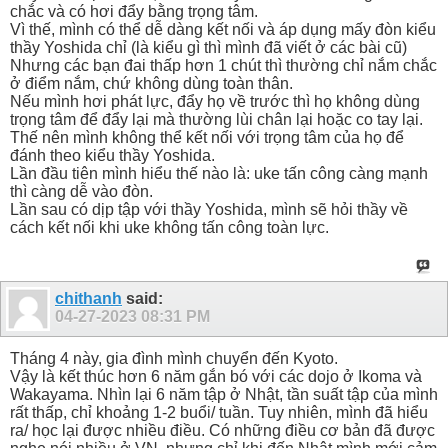
chắc và có hơi đẩy bằng trọng tâm.
Vì thế, mình có thể dễ dàng kết nối và áp dụng mấy đòn kiểu
thầy Yoshida chỉ (là kiểu gì thì mình đã viết ở các bài cũ)
Nhưng các bạn đai thấp hơn 1 chút thì thường chỉ nắm chắc
ở điểm nắm, chứ không dùng toàn thân.
Nếu mình hơi phát lực, đẩy họ về trước thì họ không dùng
trọng tâm để đẩy lại mà thường lùi chân lại hoặc co tay lại.
Thế nên mình không thể kết nối với trọng tâm của họ để
đánh theo kiểu thầy Yoshida.
Lần đầu tiên mình hiểu thế nào là: uke tấn công càng mạnh
thì càng dễ vào đòn.
Lần sau có dịp tập với thầy Yoshida, mình sẽ hỏi thầy về
cách kết nối khi uke không tấn công toàn lực.
chithanh
said:
04-27-2023
08:31 PM
Tháng 4 này, gia đình mình chuyển đến Kyoto.
Vậy là kết thúc hơn 6 năm gắn bó với các dojo ở Ikoma và
Wakayama. Nhìn lại 6 năm tập ở Nhật, tần suất tập của mình
rất thấp, chỉ khoảng 1-2 buổi/ tuần. Tuy nhiên, mình đã hiểu
ra/ học lại được nhiều điều. Có những điều cơ bản đã được