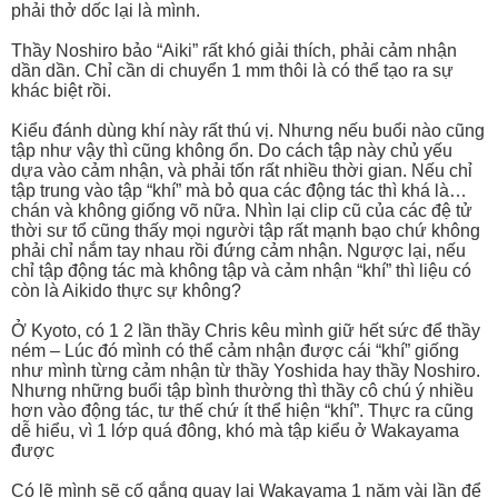
phải thở dốc lại là mình.
Thầy Noshiro bảo “Aiki” rất khó giải thích, phải cảm nhận
dần dần. Chỉ cần di chuyển 1 mm thôi là có thể tạo ra sự
khác biệt rồi.
Kiểu đánh dùng khí này rất thú vị. Nhưng nếu buổi nào cũng
tập như vậy thì cũng không ổn. Do cách tập này chủ yếu
dựa vào cảm nhận, và phải tốn rất nhiều thời gian. Nếu chỉ
tập trung vào tập “khí” mà bỏ qua các động tác thì khá là…
chán và không giống võ nữa. Nhìn lại clip cũ của các đệ tử
thời sư tổ cũng thấy mọi người tập rất mạnh bạo chứ không
phải chỉ nắm tay nhau rồi đứng cảm nhận. Ngược lại, nếu
chỉ tập động tác mà không tập và cảm nhận “khí” thì liệu có
còn là Aikido thực sự không?
Ở Kyoto, có 1 2 lần thầy Chris kêu mình giữ hết sức để thầy
ném – Lúc đó mình có thể cảm nhận được cái “khí” giống
như mình từng cảm nhận từ thầy Yoshida hay thầy Noshiro.
Nhưng những buổi tập bình thường thì thầy cô chú ý nhiều
hơn vào động tác, tư thế chứ ít thể hiện “khí”. Thực ra cũng
dễ hiểu, vì 1 lớp quá đông, khó mà tập kiểu ở Wakayama
được
Có lẽ mình sẽ cố gắng quay lại Wakayama 1 năm vài lần để