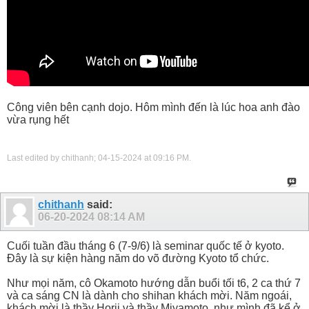
Công viên bên cạnh dojo. Hôm mình đến là lúc hoa anh đào
vừa rụng hết
Last edited by chithanh; 04-15-2024 at
09:16 PM
.
chithanh
said:
06-20-2024
08:14 AM
Cuối tuần đầu tháng 6 (7-9/6) là seminar quốc tế ở kyoto.
Đây là sự kiện hàng năm do võ đường Kyoto tổ chức.
Như mọi năm, cô Okamoto hướng dẫn buổi tối t6, 2 ca thứ 7
và ca sáng CN là dành cho shihan khách mời. Năm ngoái,
khách mời là thầy Horii và thầy Miyamoto, như mình đã kể ở