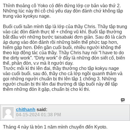
Thỉnh thoảng cô Yoko có đến đứng lớp cơ bản vào thứ 2.
Những lúc này thì cô chủ yếu dạy đòn đánh chứ không tập
trung vào kyokyu nage.
Buổi cuối tuần mình tập là lớp của thầy Chris. Thầy tập trung
vào các đòn đánh thực tế + chống vũ khí. Buổi tập thường
bắt đầu với những bước taisabaki đơn giản. Sau đó là cách
áp dụng vào đòn đánh rồi những biến thể phức tạp hơn,
hiếm gặp hơn. Đến gần cuối buổi, nhiều người không thể
theo kịp động tác của thầy. Thầy Chris hay nói “I have to do
the dirty work”. “Dirty work” ở đây là những đòn siết cổ, biến
thể, phản đòn, v.v mà ít người dạy.
Trước mỗi kì thi lên đai, thầy thường cho tập kokyu nage
vào cuối buổi. sau đó, thầy cho cả lớp ngồi quanh thảm và
gọi những người chuẩn bị thi lên tập 1 chống 3. Những
người chuẩn bị thi lên đai thường đi tập buổi này để tập
thêm những đòn ít gặp, chuẩn bị cho kì thi.
chithanh
said:
04-15-2024
01:38 PM
Tháng 4 này là tròn 1 năm mình chuyển đến Kyoto.