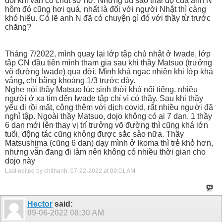
đôi khi vẫn có chút sơ hở. Nhưng dù sao thái độ của anh N
hôm đó cũng hơi quá, nhất là đối với người Nhật thì càng
khó hiểu. Có lẽ anh N đã có chuyện gì đó với thầy từ trước
chăng?
Tháng 7/2022, mình quay lại lớp tập chủ nhật ở Iwade, lớp
tập CN đầu tiên mình tham gia sau khi thầy Matsuo (trưởng
võ đường Iwade) qua đời. Mình khá ngạc nhiên khi lớp khá
vắng, chỉ bằng khoảng 1/3 trước đây.
Nghe nói thầy Matsuo lúc sinh thời khá nổi tiếng. nhiều
người ở xa tìm đến Iwade tập chỉ vì có thầy. Sau khi thầy
yếu đi rồi mất, cộng thêm với dịch covid, rất nhiều người đã
nghỉ tập. Ngoài thầy Matsuo, dojo không có ai 7 dan. 1 thầy
6 dan mới lên thay vị trí trưởng võ đường thì cũng khá lớn
tuổi, động tác cũng không được sắc sảo nữa. Thầy
Matsushima (cũng 6 dan) dạy mình ở Ikoma thì trẻ khỏ hơn,
nhưng vẫn đang đi làm nên không có nhiều thời gian cho
dojo này
Last edited by chithanh; 07-22-2022 at
09:01 AM
.
Hector
said:
09-06-2022
08:30 AM