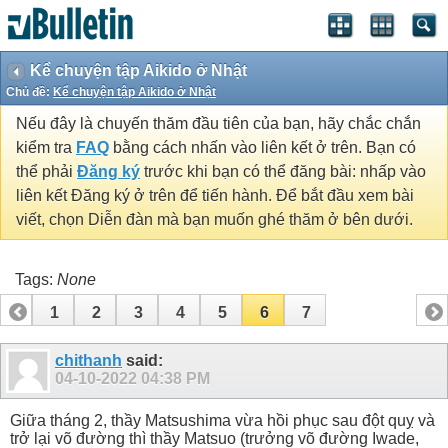
Kể chuyện tập Aikido ở Nhật
Chủ đề:
Kể chuyện tập Aikido ở Nhật
Nếu đây là chuyến thăm đầu tiên của bạn, hãy chắc chắn
kiểm tra
FAQ
bằng cách nhấn vào liên kết ở trên. Bạn có
thể phải
Đăng ký
trước khi bạn có thể đăng bài: nhấp vào
liên kết Đăng ký ở trên để tiến hành. Để bắt đầu xem bài
viết, chọn Diễn đàn mà bạn muốn ghé thăm ở bên dưới.
Tags:
None
1
2
3
4
5
6
7
chithanh
said:
04-10-2022
04:38 PM
Giữa tháng 2, thầy Matsushima vừa hồi phục sau đột quỵ và
trở lại võ đường thì thầy Matsuo (trưởng võ đường Iwade,