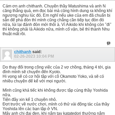
Cám ơn anh chithanh. Chuyện thầy Matushima và anh N
căng thẳng quá, em đọc bài mà cũng hình dung ra không khí
ngượng nghịu lúc đó. Em nghĩ nếu uke của em đã chuẩn bị
sẵn để phá đòn thì mình cũng chẳng cần tiếp tục đòn đó
nữa, lùi lại đánh đòn mới thôi à. Vì Aikido khi không còn "đi"
thì không phải là Aikido nữa, mình cố vặn, bẻ thì thành Nhu
thuật mất rồi.
chithanh
said:
02-26-2023
10:04 PM
Do thay đổi trong công việc của 2 vợ chồng, tháng 4 tới, gia
đình mình sẽ chuyển đến Kyoto.
Hi vọng sẽ có cơ hội tập với cô Okamoto Yoko, và sẽ có
nhiều chuyện để kể với mọi người.
Mình cũng khá tiếc khi không được tập cùng thầy Yoshida
nữa.
Tiện đây xin kể 1 chuyện nhỏ.
Đợt trước về nước chơi, mình có thử vài động tác của thầy
Yoshida lên các bạn tập ở VN.
Mấy anh chị đai đen, khi nắm tay katatedori thường nắm