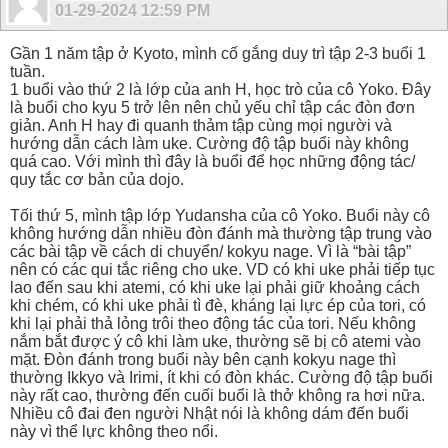
01-29-2024
12:59 PM
Gần 1 năm tập ở Kyoto, mình cố gắng duy trì tập 2-3 buổi 1
tuần.
1 buổi vào thứ 2 là lớp của anh H, học trò của cô Yoko. Đây
là buổi cho kyu 5 trở lên nên chủ yếu chỉ tập các đòn đơn
giản. Anh H hay đi quanh thảm tập cùng mọi người và
hướng dẫn cách làm uke. Cường độ tập buổi này không
quá cao. Với mình thì đây là buổi để học những động tác/
quy tắc cơ bản của dojo.
Tối thứ 5, mình tập lớp Yudansha của cô Yoko. Buổi này cô
không hướng dẫn nhiều đòn đánh mà thường tập trung vào
các bài tập về cách di chuyển/ kokyu nage. Vì là “bài tập”
nên có các qui tắc riêng cho uke. VD có khi uke phải tiếp tục
lao đến sau khi atemi, có khi uke lại phải giữ khoảng cách
khi chém, có khi uke phải tì đè, kháng lại lực ép của tori, có
khi lại phải thả lỏng trôi theo động tác của tori. Nếu không
nắm bắt được ý cô khi làm uke, thường sẽ bị cô atemi vào
mặt. Đòn đánh trong buổi này bên cạnh kokyu nage thì
thường Ikkyo và Irimi, ít khi có đòn khác. Cường độ tập buổi
này rất cao, thường đến cuối buổi là thở không ra hơi nữa.
Nhiều cô đai đen người Nhật nói là không dám đến buổi
này vì thể lực không theo nổi.