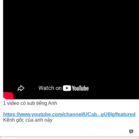
1 video có sub tiếng Anh
https://www.youtube.com/channel/UCab...gU6Ig/featured
Kênh gốc của anh này