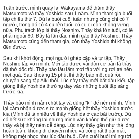
Tuần trước, mình quay lại Wakayama để thăm thầy
Matsumoto và thầy Yoshida sau 1 năm. Mình tham gia buổi
tập chiều thứ 7. Dù là buổi cuối tuần nhưng cũng chỉ có 7
người, trong đó có 4 cụ lớn tuổi, có cụ đi còn không vững
nữa. Phụ trách lớp là thầy Noshiro. Thầy khá lớn tuổi, có lẽ
phải ngoài 80. Đây là lần đầu mình gặp thầy Noshiro. Thầy
Matsumoto cũng đến tham gia, còn thầy Yoshida thì không
đến được.
Sau khi khởi động, mọi người ghép cặp và tự tập. Thầy
Noshiro tập với mình. Mới tập được vài đòn cơ bản là thầy
đã thở dốc rồi. Thầy bảo lâu lắm mới tập với người trẻ nên
mệt quá. Sau khoảng 15 phút thì thầy bảo mệt quá rồi,
chuyển sang tập Aiki thôi. Lúc này thầy mới bắt đầu kiểu tập
giống thầy Yoshida thường dạy vào những buổi tập sáng
trước kia.
Thầy bảo mình nắm chặt tay và dùng “ki” để ném mình. Mình
lại cảm nhận được sức mạnh giống hệt thầy Yoshida trước
kia (Mình đã tả nhiều về thầy Yoshida ở các bài trước). Dù
cố hết sức kháng lại nhưng mình vẫn không thể giữ được
thầy và bị thầy ném dễ dàng. Lúc này thầy gần như thả lỏng
hoàn toàn, không di chuyển nhiều và trông rất thoải mái,
không mệt nhọc như lúc đầu buổi. Đến cuối buổi thì người