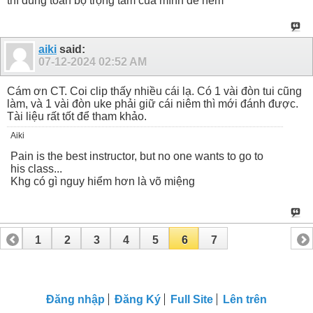
thì dùng toàn bộ trọng tâm của mình để ném
aiki
said:
07-12-2024
02:52 AM
Cám ơn CT. Coi clip thấy nhiều cái lạ. Có 1 vài đòn tui cũng
làm, và 1 vài đòn uke phải giữ cái niêm thì mới đánh được.
Tài liệu rất tốt để tham khảo.
Aiki
Pain is the best instructor, but no one wants to go to
his class...
Khg có gì nguy hiểm hơn là võ miệng
1
2
3
4
5
6
7
Đăng nhập
Đăng Ký
Full Site
Lên trên