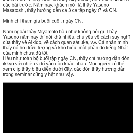
các bài trước. Năm nay, khách mời là thầy Yasuno
Masatoshi, thầy hướng dẫn cả 3 ca tập ngày t7 và CN.
Mình chỉ tham gia buổi cuối, ngày CN.
Năm ngoái thầy Miyamoto hầu như không nói gì. Thầy
Yasuno năm nay thì nói khá nhiều, chủ yếu về cách suy nghĩ
của thầy về Aikido, về cách quan sát uke, v.v. Cá nhân mình
thấy nó hơi trừu tượng và khó hiểu, một phần do tiếng Nhật
của mình chưa đủ tốt.
Hầu như toàn bộ buổi tập ngày CN, thầy chỉ hướng dẫn đòn
ikkyo với nhiều vị trí vào đòn khác nhau. Mọi người có thể
xem clip thầy biểu diễn dưới đây, các đòn thầy hướng dẫn
trong seminar cũng y hệt như vậy.