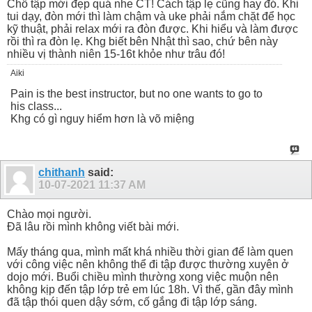
Chỗ tập mới đẹp quá nhe CT! Cách tập lẹ cũng hay đó. Khi
tui dạy, đòn mới thì làm chậm và uke phải nắm chặt để học
kỹ thuật, phải relax mới ra đòn được. Khi hiểu và làm được
rồi thì ra đòn lẹ. Khg biết bên Nhật thì sao, chứ bên này
nhiều vị thành niên 15-16t khỏe như trâu đó!
Aiki
Pain is the best instructor, but no one wants to go to
his class...
Khg có gì nguy hiểm hơn là võ miệng
chithanh
said:
10-07-2021
11:37 AM
Chào mọi người.
Đã lâu rồi mình không viết bài mới.
Mấy tháng qua, mình mất khá nhiều thời gian để làm quen
với công việc nên không thể đi tập được thường xuyên ở
dojo mới. Buổi chiều mình thường xong việc muộn nên
không kịp đến tập lớp trẻ em lúc 18h. Vì thế, gần đây mình
đã tập thói quen dậy sớm, cố gắng đi tập lớp sáng.