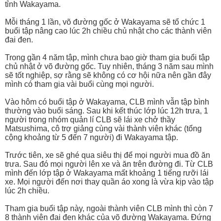
tỉnh Wakayama.
Mỗi tháng 1 lần, võ đường gốc ở Wakayama sẽ tổ chức 1
buổi tập nâng cao lúc 2h chiều chủ nhật cho các thành viên
đai đen.
Trong gần 4 năm tập, mình chưa bao giờ tham gia buổi tập
chủ nhật ở võ đường gốc. Tuy nhiên, tháng 3 năm sau mình
sẽ tốt nghiệp, sợ rằng sẽ không có cơ hội nữa nên gần đây
mình có tham gia vài buổi cùng mọi người.
Vào hôm có buổi tập ở Wakayama, CLB mình vẫn tập bình
thường vào buổi sáng. Sau khi kết thúc lớp lúc 12h trưa, 1
người trong nhóm quản lí CLB sẽ lái xe chở thầy
Matsushima, cô trợ giảng cùng vài thành viên khác (tổng
cộng khoảng từ 5 đến 7 người) đi Wakayama tập.
Trước tiên, xe sẽ ghé qua siêu thị để mọi người mua đồ ăn
trưa. Sau đó mọi người lên xe và ăn trên đường đi. Từ CLB
mình đến lớp tập ở Wakayama mất khoảng 1 tiếng rưỡi lái
xe. Mọi người đến nơi thay quần áo xong là vừa kịp vào tập
lúc 2h chiều.
Tham gia buổi tập này, ngoài thành viên CLB mình thì còn 7
8 thành viên đai đen khác của võ đường Wakayama. Đứng