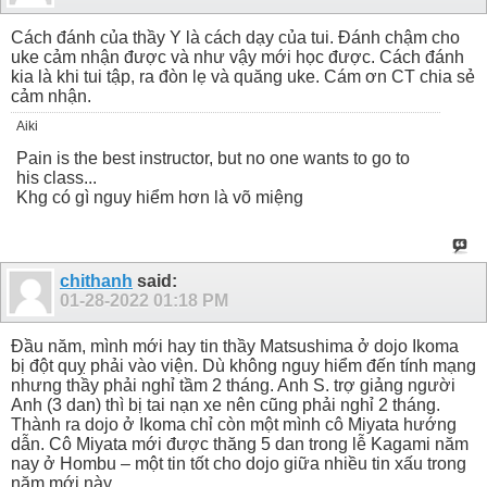
Cách đánh của thầy Y là cách dạy của tui. Đánh chậm cho
uke cảm nhận được và như vậy mới học được. Cách đánh
kia là khi tui tập, ra đòn lẹ và quăng uke. Cám ơn CT chia sẻ
cảm nhận.
Aiki
Pain is the best instructor, but no one wants to go to
his class...
Khg có gì nguy hiểm hơn là võ miệng
chithanh
said:
01-28-2022
01:18 PM
Đầu năm, mình mới hay tin thầy Matsushima ở dojo Ikoma
bị đột quỵ phải vào viện. Dù không nguy hiểm đến tính mạng
nhưng thầy phải nghỉ tầm 2 tháng. Anh S. trợ giảng người
Anh (3 dan) thì bị tai nạn xe nên cũng phải nghỉ 2 tháng.
Thành ra dojo ở Ikoma chỉ còn một mình cô Miyata hướng
dẫn. Cô Miyata mới được thăng 5 dan trong lễ Kagami năm
nay ở Hombu – một tin tốt cho dojo giữa nhiều tin xấu trong
năm mới này.