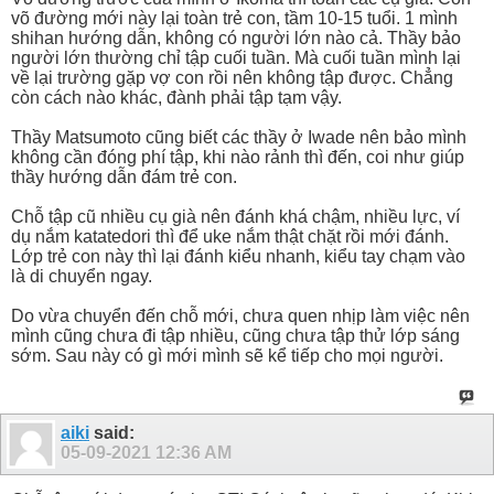
võ đường mới này lại toàn trẻ con, tầm 10-15 tuổi. 1 mình
shihan hướng dẫn, không có người lớn nào cả. Thầy bảo
người lớn thường chỉ tập cuối tuần. Mà cuối tuần mình lại
về lại trường gặp vợ con rồi nên không tập được. Chẳng
còn cách nào khác, đành phải tập tạm vậy.
Thầy Matsumoto cũng biết các thầy ở Iwade nên bảo mình
không cần đóng phí tập, khi nào rảnh thì đến, coi như giúp
thầy hướng dẫn đám trẻ con.
Chỗ tập cũ nhiều cụ già nên đánh khá chậm, nhiều lực, ví
dụ nắm katatedori thì để uke nắm thật chặt rồi mới đánh.
Lớp trẻ con này thì lại đánh kiểu nhanh, kiểu tay chạm vào
là di chuyển ngay.
Do vừa chuyển đến chỗ mới, chưa quen nhịp làm việc nên
mình cũng chưa đi tập nhiều, cũng chưa tập thử lớp sáng
sớm. Sau này có gì mới mình sẽ kể tiếp cho mọi người.
aiki
said:
05-09-2021
12:36 AM