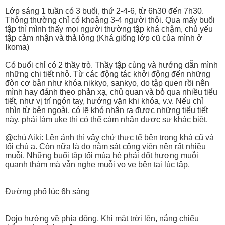
Lớp sáng 1 tuần có 3 buổi, thứ 2-4-6, từ 6h30 đến 7h30.
Thông thường chỉ có khoảng 3-4 người thôi. Qua mấy buổi
tập thì mình thấy mọi người thường tập khá chậm, chủ yếu
tập cảm nhận và thả lỏng (Khá giống lớp cũ của mình ở
Ikoma)
Có buổi chỉ có 2 thầy trò. Thầy tập cùng và hướng dẫn mình
những chi tiết nhỏ. Từ các động tác khởi động đến những
đòn cơ bản như khóa nikkyo, sankyo, do tập quen rồi nên
mình hay đánh theo phản xạ, chủ quan và bỏ qua nhiều tiểu
tiết, như vị trí ngón tay, hướng vặn khi khóa, v.v. Nếu chỉ
nhìn từ bên ngoài, có lẽ khó nhận ra được những tiểu tiết
này, phải làm uke thì có thể cảm nhận được sự khác biệt.
@chú Aiki: Lên ảnh thì vậy chứ thực tế bên trong khá cũ và
tối chú ạ. Còn nữa là do nằm sát công viên nên rất nhiều
muỗi. Những buổi tập tối mùa hè phải đốt hương muỗi
quanh thảm mà vẫn nghe muỗi vo ve bên tai lúc tập.
Đường phố lúc 6h sáng
Dojo hướng về phía đông. Khi mặt trời lên, nắng chiếu