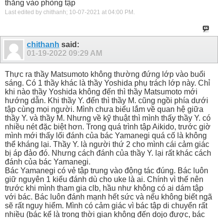
thẳng vào phòng tập
Last edited by chithanh; 10-07-2021 at
04:00 PM
.
chithanh
said:
01-19-2022
09:29 AM
Thực ra thầy Matsumoto không thường đứng lớp vào buổi
sáng. Có 1 thầy khác là thầy Yoshida phụ trách lớp này. Chỉ
khi nào thầy Yoshida không đến thì thầy Matsumoto mới
hướng dẫn. Khi thầy Y. đến thì thầy M. cũng ngồi phía dưới
tập cùng mọi người. Mình chưa biểu lắm về quan hệ giữa
thầy Y. và thầy M. Nhưng về kỹ thuật thì mình thấy thầy Y. có
nhiều nét đặc biệt hơn. Trong quá trình tập Aikido, trước giờ
mình mới thấy lối đánh của bác Yamanegi quá cố là không
thể kháng lại. Thầy Y. là người thứ 2 cho mình cái cảm giác
bị áp đảo đó. Nhưng cách đánh của thầy Y. lại rất khác cách
đánh của bác Yamanegi.
Bác Yamanegi có vẻ tập trung vào động tác đúng. Bác luôn
giữ nguyên 1 kiểu đánh dù cho uke là ai. Chính vì thế nên
trước khi mình tham gia clb, hầu như không có ai dám tập
với bác. Bác luôn đánh mạnh hết sức và nếu không biết ngã
sẽ rất nguy hiểm. Mình có cảm giác vì bác tập di chuyển rất
nhiều (bác kể là trong thời gian không đến dojo được, bác