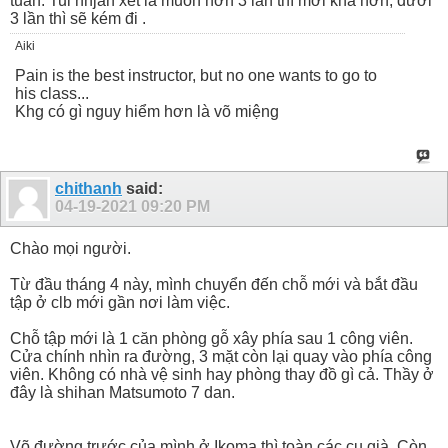
tuần. Tui nhjan xét là muốn hơn 3 lần thì mới khá hơn, dưới
3 lần thì sẽ kém đi .
Aiki
Pain is the best instructor, but no one wants to go to
his class...
Khg có gì nguy hiểm hơn là võ miệng
chithanh
said:
04-19-2021
09:20 PM
Chào mọi người.
Từ đầu tháng 4 này, mình chuyển đến chỗ mới và bắt đầu
tập ở clb mới gần nơi làm việc.
Chỗ tập mới là 1 căn phòng gỗ xây phía sau 1 công viên.
Cửa chính nhìn ra đường, 3 mặt còn lại quay vào phía công
viên. Không có nhà vệ sinh hay phòng thay đồ gì cả. Thầy ở
đây là shihan Matsumoto 7 dan.
Võ đường trước của mình ở Ikoma thì toàn các cụ già. Còn