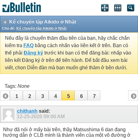
Kể chuyện tập Aikido ở Nhật
Chủ đề:
Kể chuyện tập Aikido ở Nhật
Nếu đây là chuyến thăm đầu tiên của bạn, hãy chắc chắn
kiểm tra
FAQ
bằng cách nhấn vào liên kết ở trên. Bạn có
thể phải
Đăng ký
trước khi bạn có thể đăng bài: nhấp vào
liên kết Đăng ký ở trên để tiến hành. Để bắt đầu xem bài
viết, chọn Diễn đàn mà bạn muốn ghé thăm ở bên dưới.
Tags:
None
1
2
3
4
5
6
7
chithanh
said:
12-25-2020
09:00 AM
Như đã nói ở mấy bài trên, thầy Matsushima 6 dan đang
hướng dẫn ở CLB mình là thành viên của một võ đường ở