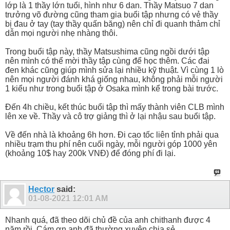
lớp là 1 thầy lớn tuổi, hình như 6 dan. Thầy Matsuo 7 dan
trưởng võ đường cũng tham gia buổi tập nhưng có vẻ thầy
bị đau ở tay (tay thầy quấn băng) nên chỉ đi quanh thảm chỉ
dẫn mọi người nhẹ nhàng thôi.
Trong buổi tập này, thầy Matsushima cũng ngồi dưới tập
nên mình có thể mời thầy tập cùng để học thêm. Các đai
đen khác cũng giúp mình sửa lại nhiều kỹ thuật. Vì cùng 1 lò
nên mọi người đánh khá giống nhau, không phải mỗi người
1 kiểu như trong buổi tập ở Osaka mình kể trong bài trước.
Đến 4h chiều, kết thúc buổi tập thì mấy thành viên CLB mình
lên xe về. Thầy và cô trợ giảng thì ở lại nhậu sau buổi tập.
Về đến nhà là khoảng 6h hơn. Đi cao tốc liên tỉnh phải qua
nhiều trạm thu phí nên cuối ngày, mỗi người góp 1000 yên
(khoảng 10$ hay 200k VNĐ) để đóng phí đi lại.
Hector
said:
01-08-2021
12:01 AM
Nhanh quá, đã theo dõi chủ đề của anh chithanh được 4
năm rồi. Cám ơn anh đã thường xuyên chia sẻ.