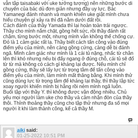
vẫn tập taisabaki với uke tưởng tượng) nên những bước di
chuyển của bác dù đơn giản nhưng đầy uy lực. Bác
Yamanegi đánh nhanh và mạnh khiến uke giật mình chưa
hiểu chuyện gì xảy ra thì đã nằm dưới đất rồi.
Cách đánh của thầy Yamada thì lại hoàn toàn trái ngược.
Thầy cho mình nắm chặt, gồng hết sức, rồi thầy đánh rất
chậm, từng bước một, nhưng mình vẫn không thể chống cự.
Đó là 1 cảm giác rất lạ. Thầy biết cách tấn công vào đúng
điểm yếu của mình, nên càng gồng cứng, càng dễ bị đánh
ngã. Mình cảm giác như mình là 1 cái tủ nặng, nhấc từ chân
lên thì khó nhưng nếu bị đẩy ngang ở đúng chỗ, cái tủ sẽ đổ
từ từ mà không có cách gì kháng lại được. Nếu mình chỉ
gồng cứng, thầy sẽ lấy lực từ trọng tâm để tấn công vào
điểm yếu của mình, làm mình mất thăng bằng. Khi mình thử
cũng dùng lực từ trọng tâm để kháng lại thầy, thì thầy lập tức
xoay người khiến mình bị hẫng rồi ném mình ngã luôn.
Buổi tập với thầy Y. thì không được vận động nhiều. Chủ
yếu mọi người làm uke cho thầy và cảm nhận đòn của thầy
thôi. Thỉnh thoảng thầy cũng cho tập thử nhưng đa số mọi
người ít khi làm thành công, kể cả thầy M.
aiki
said:
01-25-2022
10:51 PM