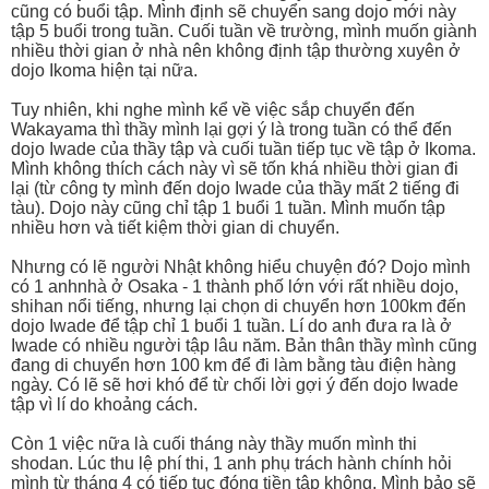
cũng có buổi tập. Mình định sẽ chuyển sang dojo mới này
tập 5 buổi trong tuần. Cuối tuần về trường, mình muốn giành
nhiều thời gian ở nhà nên không định tập thường xuyên ở
dojo Ikoma hiện tại nữa.
Tuy nhiên, khi nghe mình kể về việc sắp chuyển đến
Wakayama thì thầy mình lại gợi ý là trong tuần có thể đến
dojo Iwade của thầy tập và cuối tuần tiếp tục về tập ở Ikoma.
Mình không thích cách này vì sẽ tốn khá nhiều thời gian đi
lại (từ công ty mình đến dojo Iwade của thầy mất 2 tiếng đi
tàu). Dojo này cũng chỉ tập 1 buổi 1 tuần. Mình muốn tập
nhiều hơn và tiết kiệm thời gian di chuyển.
Nhưng có lẽ người Nhật không hiểu chuyện đó? Dojo mình
có 1 anhnhà ở Osaka - 1 thành phố lớn với rất nhiều dojo,
shihan nổi tiếng, nhưng lại chọn di chuyển hơn 100km đến
dojo Iwade để tập chỉ 1 buổi 1 tuần. Lí do anh đưa ra là ở
Iwade có nhiều người tập lâu năm. Bản thân thầy mình cũng
đang di chuyển hơn 100 km để đi làm bằng tàu điện hàng
ngày. Có lẽ sẽ hơi khó để từ chối lời gợi ý đến dojo Iwade
tập vì lí do khoảng cách.
Còn 1 việc nữa là cuối tháng này thầy muốn mình thi
shodan. Lúc thu lệ phí thi, 1 anh phụ trách hành chính hỏi
mình từ tháng 4 có tiếp tục đóng tiền tập không. Mình bảo sẽ