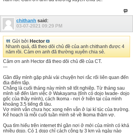
chithanh
said:
03-07-2021
09:29 PM
Gửi bởi
Hector
Nhanh quá, đã theo dõi chủ đề của anh chithanh được 4
năm rồi. Cám ơn anh đã thường xuyên chia sẻ.
Cảm ơn anh Hector đã theo dõi chủ đề của CT.
---
Gần đây mình gặp phải vài chuyện hơi rắc rối liên quan đến
địa điểm tập.
Chẳng là cuối tháng này mình sẽ tốt nghiệp. Từ tháng sau
mình sẽ đến làm việc ở Wakayama (tỉnh có dojo Iwade- dojo
gốc của thầy mình), cách Ikoma - nơi ở hiện tại của mình
khoảng 3.5 tiếng đi tàu.
Vợ mình vẫn chưa học xong nên vẫn ở lại kí túc của trường.
Kế hoạch là mỗi cuối tuần mình sẽ về Ikoma thăm vợ.
Qua tìm hiểu trên internet thì gần nơi ở mới của mình có khá
nhiều dojo. Có 1 dojo chỉ cách công ty 3 km và ngày nào