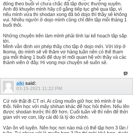
đóng theo buổi vì chưa chắc đã tập được thường xuyên.
Anh đó khuyên mình hãy cố gắng tiếp tục ghé qua tập, vì
nếu mình vừa thi shodan xong đã bỏ dojo thì thầy sẽ không
vui. Nhiều người ở dojo mình cũng chỉ đến tập mỗi tháng 1
buổi thôi.
Những chuyện trên làm mình phải tính lại kế hoạch tập sắp
tới.
Mình vẫn định xin phép thầy cho tập ở dojo mới. Với lớp ở
Ikoma, do mình sẽ về thăm vợ hàng tuần nên có thể tham
gia mỗi tháng 1 buổi để duy trì mối quan hệ với thầy và các
thành viên ở đây. Hi vọng mọi chuyện sẽ suôn sẻ.
aiki
said:
03-15-2021
11:22 PM
Cứ nói thật đi CT ơi. Ai cũng muốn giữ học trò mình ở lại
thôi. Nên học với mấy shihan khác để học hỏi thêm. Nếu lên
được shodan trước thì đỡ hơn. Cuối tuần về thì nên để thời
gian với vợ con, lấy cái đó là lý do chính.
Văn ôn võ luyện. Nên học nơi nào mà có thể tập hơn 3 lần /