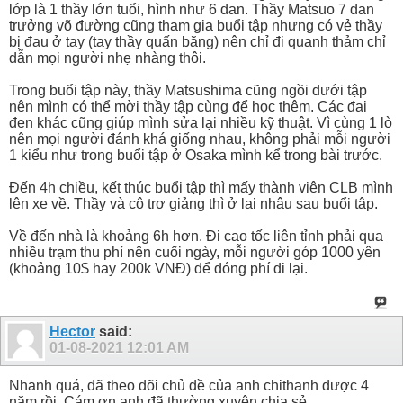
lớp là 1 thầy lớn tuổi, hình như 6 dan. Thầy Matsuo 7 dan
trưởng võ đường cũng tham gia buổi tập nhưng có vẻ thầy
bị đau ở tay (tay thầy quấn băng) nên chỉ đi quanh thảm chỉ
dẫn mọi người nhẹ nhàng thôi.
Trong buổi tập này, thầy Matsushima cũng ngồi dưới tập
nên mình có thể mời thầy tập cùng để học thêm. Các đai
đen khác cũng giúp mình sửa lại nhiều kỹ thuật. Vì cùng 1 lò
nên mọi người đánh khá giống nhau, không phải mỗi người
1 kiểu như trong buổi tập ở Osaka mình kể trong bài trước.
Đến 4h chiều, kết thúc buổi tập thì mấy thành viên CLB mình
lên xe về. Thầy và cô trợ giảng thì ở lại nhậu sau buổi tập.
Về đến nhà là khoảng 6h hơn. Đi cao tốc liên tỉnh phải qua
nhiều trạm thu phí nên cuối ngày, mỗi người góp 1000 yên
(khoảng 10$ hay 200k VNĐ) để đóng phí đi lại.
Hector
said:
01-08-2021
12:01 AM
Nhanh quá, đã theo dõi chủ đề của anh chithanh được 4
năm rồi. Cám ơn anh đã thường xuyên chia sẻ.