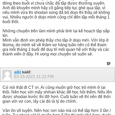
đóng theo buổi vì chưa chắc đã tập được thường xuyên.
Anh đó khuyên mình hãy cố gắng tiếp tục ghé qua tập, vì
nếu mình vừa thi shodan xong đã bỏ dojo thì thầy sẽ không
vui. Nhiều người ở dojo mình cũng chỉ đến tập mỗi tháng 1
buổi thôi.
Những chuyện trên làm mình phải tính lại kế hoạch tập sắp
tới.
Mình vẫn định xin phép thầy cho tập ở dojo mới. Với lớp ở
Ikoma, do mình sẽ về thăm vợ hàng tuần nên có thể tham
gia mỗi tháng 1 buổi để duy trì mối quan hệ với thầy và các
thành viên ở đây. Hi vọng mọi chuyện sẽ suôn sẻ.
aiki
said:
03-15-2021
11:22 PM
Cứ nói thật đi CT ơi. Ai cũng muốn giữ học trò mình ở lại
thôi. Nên học với mấy shihan khác để học hỏi thêm. Nếu lên
được shodan trước thì đỡ hơn. Cuối tuần về thì nên để thời
gian với vợ con, lấy cái đó là lý do chính.
Văn ôn võ luyện. Nên học nơi nào mà có thể tập hơn 3 lần /