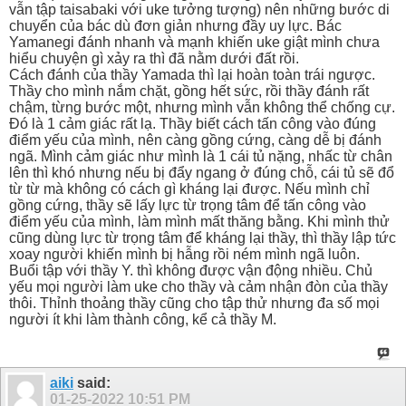
vẫn tập taisabaki với uke tưởng tượng) nên những bước di
chuyển của bác dù đơn giản nhưng đầy uy lực. Bác
Yamanegi đánh nhanh và mạnh khiến uke giật mình chưa
hiểu chuyện gì xảy ra thì đã nằm dưới đất rồi.
Cách đánh của thầy Yamada thì lại hoàn toàn trái ngược.
Thầy cho mình nắm chặt, gồng hết sức, rồi thầy đánh rất
chậm, từng bước một, nhưng mình vẫn không thể chống cự.
Đó là 1 cảm giác rất lạ. Thầy biết cách tấn công vào đúng
điểm yếu của mình, nên càng gồng cứng, càng dễ bị đánh
ngã. Mình cảm giác như mình là 1 cái tủ nặng, nhấc từ chân
lên thì khó nhưng nếu bị đẩy ngang ở đúng chỗ, cái tủ sẽ đổ
từ từ mà không có cách gì kháng lại được. Nếu mình chỉ
gồng cứng, thầy sẽ lấy lực từ trọng tâm để tấn công vào
điểm yếu của mình, làm mình mất thăng bằng. Khi mình thử
cũng dùng lực từ trọng tâm để kháng lại thầy, thì thầy lập tức
xoay người khiến mình bị hẫng rồi ném mình ngã luôn.
Buổi tập với thầy Y. thì không được vận động nhiều. Chủ
yếu mọi người làm uke cho thầy và cảm nhận đòn của thầy
thôi. Thỉnh thoảng thầy cũng cho tập thử nhưng đa số mọi
người ít khi làm thành công, kể cả thầy M.
aiki
said:
01-25-2022
10:51 PM