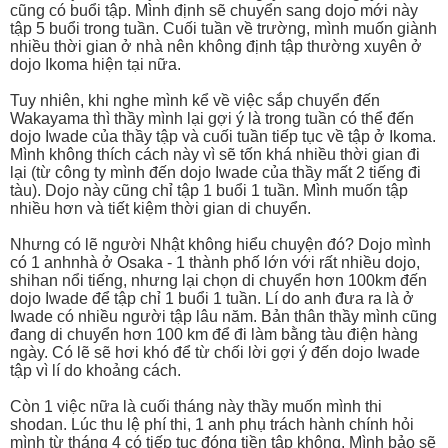
cũng có buổi tập. Mình định sẽ chuyển sang dojo mới này
tập 5 buổi trong tuần. Cuối tuần về trường, mình muốn giành
nhiều thời gian ở nhà nên không định tập thường xuyên ở
dojo Ikoma hiện tại nữa.
Tuy nhiên, khi nghe mình kể về việc sắp chuyển đến
Wakayama thì thầy mình lại gợi ý là trong tuần có thể đến
dojo Iwade của thầy tập và cuối tuần tiếp tục về tập ở Ikoma.
Mình không thích cách này vì sẽ tốn khá nhiều thời gian đi
lại (từ công ty mình đến dojo Iwade của thầy mất 2 tiếng đi
tàu). Dojo này cũng chỉ tập 1 buổi 1 tuần. Mình muốn tập
nhiều hơn và tiết kiệm thời gian di chuyển.
Nhưng có lẽ người Nhật không hiểu chuyện đó? Dojo mình
có 1 anhnhà ở Osaka - 1 thành phố lớn với rất nhiều dojo,
shihan nổi tiếng, nhưng lại chọn di chuyển hơn 100km đến
dojo Iwade để tập chỉ 1 buổi 1 tuần. Lí do anh đưa ra là ở
Iwade có nhiều người tập lâu năm. Bản thân thầy mình cũng
đang di chuyển hơn 100 km để đi làm bằng tàu điện hàng
ngày. Có lẽ sẽ hơi khó để từ chối lời gợi ý đến dojo Iwade
tập vì lí do khoảng cách.
Còn 1 việc nữa là cuối tháng này thầy muốn mình thi
shodan. Lúc thu lệ phí thi, 1 anh phụ trách hành chính hỏi
mình từ tháng 4 có tiếp tục đóng tiền tập không. Mình bảo sẽ