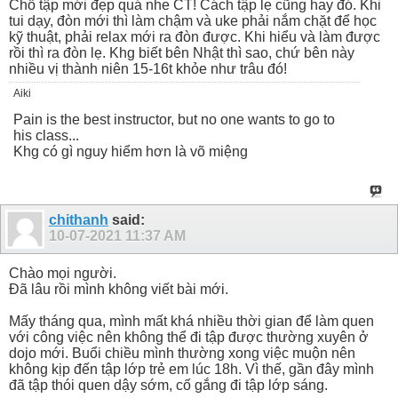
Chỗ tập mới đẹp quá nhe CT! Cách tập lẹ cũng hay đó. Khi
tui dạy, đòn mới thì làm chậm và uke phải nắm chặt để học
kỹ thuật, phải relax mới ra đòn được. Khi hiểu và làm được
rồi thì ra đòn lẹ. Khg biết bên Nhật thì sao, chứ bên này
nhiều vị thành niên 15-16t khỏe như trâu đó!
Aiki
Pain is the best instructor, but no one wants to go to
his class...
Khg có gì nguy hiểm hơn là võ miệng
chithanh
said:
10-07-2021
11:37 AM
Chào mọi người.
Đã lâu rồi mình không viết bài mới.
Mấy tháng qua, mình mất khá nhiều thời gian để làm quen
với công việc nên không thể đi tập được thường xuyên ở
dojo mới. Buổi chiều mình thường xong việc muộn nên
không kịp đến tập lớp trẻ em lúc 18h. Vì thế, gần đây mình
đã tập thói quen dậy sớm, cố gắng đi tập lớp sáng.