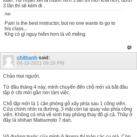
tuần. Tui nhjan xét là muốn hơn 3 lần thì mới khá hơn, dưới
3 lần thì sẽ kém đi .
Aiki
Pain is the best instructor, but no one wants to go to
his class...
Khg có gì nguy hiểm hơn là võ miệng
chithanh
said:
04-19-2021
09:20 PM
Chào mọi người.
Từ đầu tháng 4 này, mình chuyển đến chỗ mới và bắt đầu
tập ở clb mới gần nơi làm việc.
Chỗ tập mới là 1 căn phòng gỗ xây phía sau 1 công viên.
Cửa chính nhìn ra đường, 3 mặt còn lại quay vào phía công
viên. Không có nhà vệ sinh hay phòng thay đồ gì cả. Thầy ở
đây là shihan Matsumoto 7 dan.
Võ đường trước của mình ở Ikoma thì toàn các cụ già. Còn