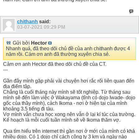
chithanh
said:
03-07-2021
09:29 PM
Gửi bởi
Hector
Nhanh quá, đã theo dõi chủ đề của anh chithanh được 4
năm rồi. Cám ơn anh đã thường xuyên chia sẻ.
Cảm ơn anh Hector đã theo dõi chủ đề của CT.
---
Gần đây mình gặp phải vài chuyện hơi rắc rối liên quan đến
địa điểm tập.
Chẳng là cuối tháng này mình sẽ tốt nghiệp. Từ tháng sau
mình sẽ đến làm việc ở Wakayama (tỉnh có dojo Iwade- dojo
gốc của thầy mình), cách Ikoma - nơi ở hiện tại của mình
khoảng 3.5 tiếng đi tàu.
Vợ mình vẫn chưa học xong nên vẫn ở lại kí túc của trường.
Kế hoạch là mỗi cuối tuần mình sẽ về Ikoma thăm vợ.
Qua tìm hiểu trên internet thì gần nơi ở mới của mình có khá
nhiều dojo. Có 1 dojo chỉ cách công ty 3 km và ngày nào