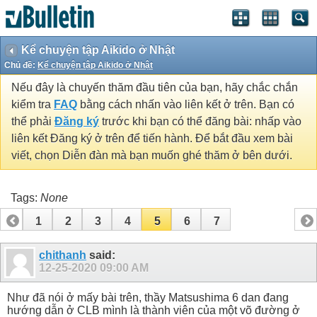
Kể chuyện tập Aikido ở Nhật
Chủ đề:
Kể chuyện tập Aikido ở Nhật
Nếu đây là chuyến thăm đầu tiên của bạn, hãy chắc chắn
kiểm tra
FAQ
bằng cách nhấn vào liên kết ở trên. Bạn có
thể phải
Đăng ký
trước khi bạn có thể đăng bài: nhấp vào
liên kết Đăng ký ở trên để tiến hành. Để bắt đầu xem bài
viết, chọn Diễn đàn mà bạn muốn ghé thăm ở bên dưới.
Tags:
None
1
2
3
4
5
6
7
chithanh
said:
12-25-2020
09:00 AM
Như đã nói ở mấy bài trên, thầy Matsushima 6 dan đang
hướng dẫn ở CLB mình là thành viên của một võ đường ở