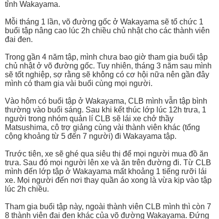
tỉnh Wakayama.
Mỗi tháng 1 lần, võ đường gốc ở Wakayama sẽ tổ chức 1
buổi tập nâng cao lúc 2h chiều chủ nhật cho các thành viên
đai đen.
Trong gần 4 năm tập, mình chưa bao giờ tham gia buổi tập
chủ nhật ở võ đường gốc. Tuy nhiên, tháng 3 năm sau mình
sẽ tốt nghiệp, sợ rằng sẽ không có cơ hội nữa nên gần đây
mình có tham gia vài buổi cùng mọi người.
Vào hôm có buổi tập ở Wakayama, CLB mình vẫn tập bình
thường vào buổi sáng. Sau khi kết thúc lớp lúc 12h trưa, 1
người trong nhóm quản lí CLB sẽ lái xe chở thầy
Matsushima, cô trợ giảng cùng vài thành viên khác (tổng
cộng khoảng từ 5 đến 7 người) đi Wakayama tập.
Trước tiên, xe sẽ ghé qua siêu thị để mọi người mua đồ ăn
trưa. Sau đó mọi người lên xe và ăn trên đường đi. Từ CLB
mình đến lớp tập ở Wakayama mất khoảng 1 tiếng rưỡi lái
xe. Mọi người đến nơi thay quần áo xong là vừa kịp vào tập
lúc 2h chiều.
Tham gia buổi tập này, ngoài thành viên CLB mình thì còn 7
8 thành viên đai đen khác của võ đường Wakayama. Đứng