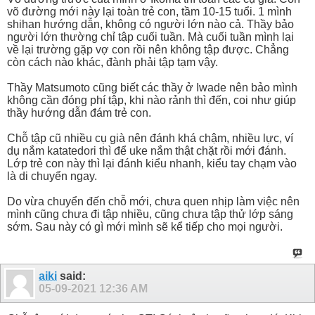
võ đường mới này lại toàn trẻ con, tầm 10-15 tuổi. 1 mình
shihan hướng dẫn, không có người lớn nào cả. Thầy bảo
người lớn thường chỉ tập cuối tuần. Mà cuối tuần mình lại
về lại trường gặp vợ con rồi nên không tập được. Chẳng
còn cách nào khác, đành phải tập tạm vậy.
Thầy Matsumoto cũng biết các thầy ở Iwade nên bảo mình
không cần đóng phí tập, khi nào rảnh thì đến, coi như giúp
thầy hướng dẫn đám trẻ con.
Chỗ tập cũ nhiều cụ già nên đánh khá chậm, nhiều lực, ví
dụ nắm katatedori thì để uke nắm thật chặt rồi mới đánh.
Lớp trẻ con này thì lại đánh kiểu nhanh, kiểu tay chạm vào
là di chuyển ngay.
Do vừa chuyển đến chỗ mới, chưa quen nhịp làm việc nên
mình cũng chưa đi tập nhiều, cũng chưa tập thử lớp sáng
sớm. Sau này có gì mới mình sẽ kể tiếp cho mọi người.
aiki
said:
05-09-2021
12:36 AM