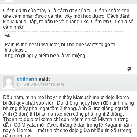
Cách đánh của thầy Y là cách dạy của tui. Đánh chậm cho
uke cảm nhận được và như vậy mới học được. Cách đánh
kia là khi tui tập, ra đòn lẹ và quăng uke. Cám ơn CT chia sẻ
cảm nhận.
Aiki
Pain is the best instructor, but no one wants to go to
his class...
Khg có gì nguy hiểm hơn là võ miệng
chithanh
said:
01-28-2022
01:18 PM
Đầu năm, mình mới hay tin thầy Matsushima ở dojo Ikoma
bị đột quỵ phải vào viện. Dù không nguy hiểm đến tính mạng
nhưng thầy phải nghỉ tầm 2 tháng. Anh S. trợ giảng người
Anh (3 dan) thì bị tai nạn xe nên cũng phải nghỉ 2 tháng.
Thành ra dojo ở Ikoma chỉ còn một mình cô Miyata hướng
dẫn. Cô Miyata mới được thăng 5 dan trong lễ Kagami năm
nay ở Hombu – một tin tốt cho dojo giữa nhiều tin xấu trong
năm mới này.