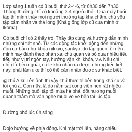
Lớp sáng 1 tuần có 3 buổi, thứ 2-4-6, từ 6h30 đến 7h30.
Thông thường chỉ có khoảng 3-4 người thôi. Qua mấy buổi
tập thì mình thấy mọi người thường tập khá chậm, chủ yếu
tập cảm nhận và thả lỏng (Khá giống lớp cũ của mình ở
Ikoma)
Có buổi chỉ có 2 thầy trò. Thầy tập cùng và hướng dẫn mình
những chi tiết nhỏ. Từ các động tác khởi động đến những
đòn cơ bản như khóa nikkyo, sankyo, do tập quen rồi nên
mình hay đánh theo phản xạ, chủ quan và bỏ qua nhiều tiểu
tiết, như vị trí ngón tay, hướng vặn khi khóa, v.v. Nếu chỉ
nhìn từ bên ngoài, có lẽ khó nhận ra được những tiểu tiết
này, phải làm uke thì có thể cảm nhận được sự khác biệt.
@chú Aiki: Lên ảnh thì vậy chứ thực tế bên trong khá cũ và
tối chú ạ. Còn nữa là do nằm sát công viên nên rất nhiều
muỗi. Những buổi tập tối mùa hè phải đốt hương muỗi
quanh thảm mà vẫn nghe muỗi vo ve bên tai lúc tập.
Đường phố lúc 6h sáng
Dojo hướng về phía đông. Khi mặt trời lên, nắng chiếu