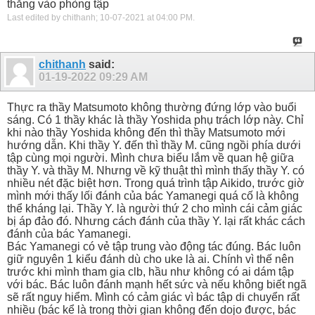
thẳng vào phòng tập
Last edited by chithanh; 10-07-2021 at
04:00 PM
.
chithanh
said:
01-19-2022
09:29 AM
Thực ra thầy Matsumoto không thường đứng lớp vào buổi
sáng. Có 1 thầy khác là thầy Yoshida phụ trách lớp này. Chỉ
khi nào thầy Yoshida không đến thì thầy Matsumoto mới
hướng dẫn. Khi thầy Y. đến thì thầy M. cũng ngồi phía dưới
tập cùng mọi người. Mình chưa biểu lắm về quan hệ giữa
thầy Y. và thầy M. Nhưng về kỹ thuật thì mình thấy thầy Y. có
nhiều nét đặc biệt hơn. Trong quá trình tập Aikido, trước giờ
mình mới thấy lối đánh của bác Yamanegi quá cố là không
thể kháng lại. Thầy Y. là người thứ 2 cho mình cái cảm giác
bị áp đảo đó. Nhưng cách đánh của thầy Y. lại rất khác cách
đánh của bác Yamanegi.
Bác Yamanegi có vẻ tập trung vào động tác đúng. Bác luôn
giữ nguyên 1 kiểu đánh dù cho uke là ai. Chính vì thế nên
trước khi mình tham gia clb, hầu như không có ai dám tập
với bác. Bác luôn đánh mạnh hết sức và nếu không biết ngã
sẽ rất nguy hiểm. Mình có cảm giác vì bác tập di chuyển rất
nhiều (bác kể là trong thời gian không đến dojo được, bác