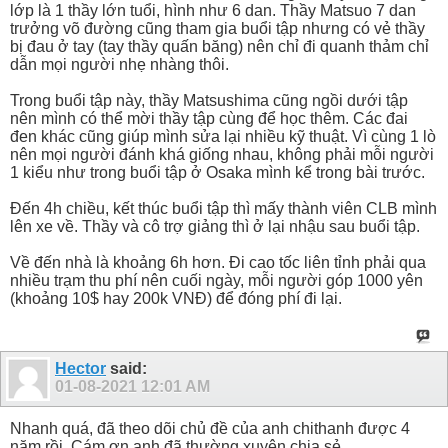
lớp là 1 thầy lớn tuổi, hình như 6 dan. Thầy Matsuo 7 dan
trưởng võ đường cũng tham gia buổi tập nhưng có vẻ thầy
bị đau ở tay (tay thầy quấn băng) nên chỉ đi quanh thảm chỉ
dẫn mọi người nhẹ nhàng thôi.
Trong buổi tập này, thầy Matsushima cũng ngồi dưới tập
nên mình có thể mời thầy tập cùng để học thêm. Các đai
đen khác cũng giúp mình sửa lại nhiều kỹ thuật. Vì cùng 1 lò
nên mọi người đánh khá giống nhau, không phải mỗi người
1 kiểu như trong buổi tập ở Osaka mình kể trong bài trước.
Đến 4h chiều, kết thúc buổi tập thì mấy thành viên CLB mình
lên xe về. Thầy và cô trợ giảng thì ở lại nhậu sau buổi tập.
Về đến nhà là khoảng 6h hơn. Đi cao tốc liên tỉnh phải qua
nhiều trạm thu phí nên cuối ngày, mỗi người góp 1000 yên
(khoảng 10$ hay 200k VNĐ) để đóng phí đi lại.
Hector
said:
01-08-2021
12:01 AM
Nhanh quá, đã theo dõi chủ đề của anh chithanh được 4
năm rồi. Cám ơn anh đã thường xuyên chia sẻ.