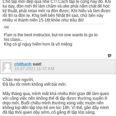
Chỗ tập mới đẹp quá nhe CT! Cách tập lẹ cũng hay đó. Khi
tui dạy, đòn mới thì làm chậm và uke phải nắm chặt để học
kỹ thuật, phải relax mới ra đòn được. Khi hiểu và làm được
rồi thì ra đòn lẹ. Khg biết bên Nhật thì sao, chứ bên này
nhiều vị thành niên 15-16t khỏe như trâu đó!
Aiki
Pain is the best instructor, but no one wants to go to
his class...
Khg có gì nguy hiểm hơn là võ miệng
chithanh
said:
10-07-2021
11:37 AM
Chào mọi người.
Đã lâu rồi mình không viết bài mới.
Mấy tháng qua, mình mất khá nhiều thời gian để làm quen
với công việc nên không thể đi tập được thường xuyên ở
dojo mới. Buổi chiều mình thường xong việc muộn nên
không kịp đến tập lớp trẻ em lúc 18h. Vì thế, gần đây mình
đã tập thói quen dậy sớm, cố gắng đi tập lớp sáng.