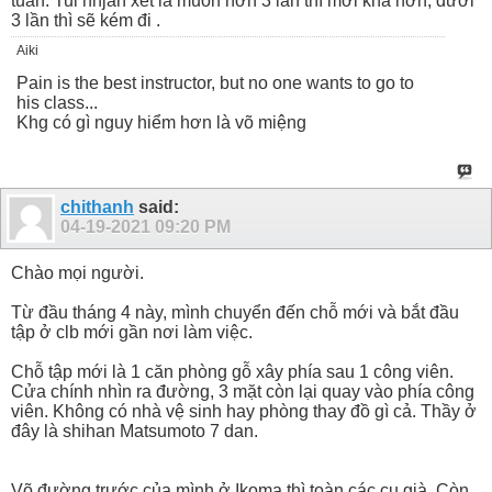
tuần. Tui nhjan xét là muốn hơn 3 lần thì mới khá hơn, dưới
3 lần thì sẽ kém đi .
Aiki
Pain is the best instructor, but no one wants to go to
his class...
Khg có gì nguy hiểm hơn là võ miệng
chithanh
said:
04-19-2021
09:20 PM
Chào mọi người.
Từ đầu tháng 4 này, mình chuyển đến chỗ mới và bắt đầu
tập ở clb mới gần nơi làm việc.
Chỗ tập mới là 1 căn phòng gỗ xây phía sau 1 công viên.
Cửa chính nhìn ra đường, 3 mặt còn lại quay vào phía công
viên. Không có nhà vệ sinh hay phòng thay đồ gì cả. Thầy ở
đây là shihan Matsumoto 7 dan.
Võ đường trước của mình ở Ikoma thì toàn các cụ già. Còn