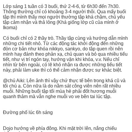
Lớp sáng 1 tuần có 3 buổi, thứ 2-4-6, từ 6h30 đến 7h30.
Thông thường chỉ có khoảng 3-4 người thôi. Qua mấy buổi
tập thì mình thấy mọi người thường tập khá chậm, chủ yếu
tập cảm nhận và thả lỏng (Khá giống lớp cũ của mình ở
Ikoma)
Có buổi chỉ có 2 thầy trò. Thầy tập cùng và hướng dẫn mình
những chi tiết nhỏ. Từ các động tác khởi động đến những
đòn cơ bản như khóa nikkyo, sankyo, do tập quen rồi nên
mình hay đánh theo phản xạ, chủ quan và bỏ qua nhiều tiểu
tiết, như vị trí ngón tay, hướng vặn khi khóa, v.v. Nếu chỉ
nhìn từ bên ngoài, có lẽ khó nhận ra được những tiểu tiết
này, phải làm uke thì có thể cảm nhận được sự khác biệt.
@chú Aiki: Lên ảnh thì vậy chứ thực tế bên trong khá cũ và
tối chú ạ. Còn nữa là do nằm sát công viên nên rất nhiều
muỗi. Những buổi tập tối mùa hè phải đốt hương muỗi
quanh thảm mà vẫn nghe muỗi vo ve bên tai lúc tập.
Đường phố lúc 6h sáng
Dojo hướng về phía đông. Khi mặt trời lên, nắng chiếu