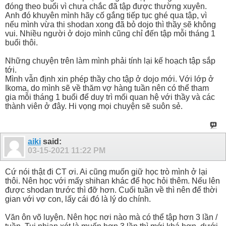
đóng theo buổi vì chưa chắc đã tập được thường xuyên.
Anh đó khuyên mình hãy cố gắng tiếp tục ghé qua tập, vì
nếu mình vừa thi shodan xong đã bỏ dojo thì thầy sẽ không
vui. Nhiều người ở dojo mình cũng chỉ đến tập mỗi tháng 1
buổi thôi.
Những chuyện trên làm mình phải tính lại kế hoạch tập sắp
tới.
Mình vẫn định xin phép thầy cho tập ở dojo mới. Với lớp ở
Ikoma, do mình sẽ về thăm vợ hàng tuần nên có thể tham
gia mỗi tháng 1 buổi để duy trì mối quan hệ với thầy và các
thành viên ở đây. Hi vọng mọi chuyện sẽ suôn sẻ.
aiki
said:
03-15-2021
11:22 PM
Cứ nói thật đi CT ơi. Ai cũng muốn giữ học trò mình ở lại
thôi. Nên học với mấy shihan khác để học hỏi thêm. Nếu lên
được shodan trước thì đỡ hơn. Cuối tuần về thì nên để thời
gian với vợ con, lấy cái đó là lý do chính.
Văn ôn võ luyện. Nên học nơi nào mà có thể tập hơn 3 lần /