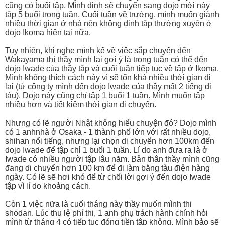
cũng có buổi tập. Mình định sẽ chuyển sang dojo mới này
tập 5 buổi trong tuần. Cuối tuần về trường, mình muốn giành
nhiều thời gian ở nhà nên không định tập thường xuyên ở
dojo Ikoma hiện tại nữa.
Tuy nhiên, khi nghe mình kể về việc sắp chuyển đến
Wakayama thì thầy mình lại gợi ý là trong tuần có thể đến
dojo Iwade của thầy tập và cuối tuần tiếp tục về tập ở Ikoma.
Mình không thích cách này vì sẽ tốn khá nhiều thời gian đi
lại (từ công ty mình đến dojo Iwade của thầy mất 2 tiếng đi
tàu). Dojo này cũng chỉ tập 1 buổi 1 tuần. Mình muốn tập
nhiều hơn và tiết kiệm thời gian di chuyển.
Nhưng có lẽ người Nhật không hiểu chuyện đó? Dojo mình
có 1 anhnhà ở Osaka - 1 thành phố lớn với rất nhiều dojo,
shihan nổi tiếng, nhưng lại chọn di chuyển hơn 100km đến
dojo Iwade để tập chỉ 1 buổi 1 tuần. Lí do anh đưa ra là ở
Iwade có nhiều người tập lâu năm. Bản thân thầy mình cũng
đang di chuyển hơn 100 km để đi làm bằng tàu điện hàng
ngày. Có lẽ sẽ hơi khó để từ chối lời gợi ý đến dojo Iwade
tập vì lí do khoảng cách.
Còn 1 việc nữa là cuối tháng này thầy muốn mình thi
shodan. Lúc thu lệ phí thi, 1 anh phụ trách hành chính hỏi
mình từ tháng 4 có tiếp tục đóng tiền tập không. Mình bảo sẽ