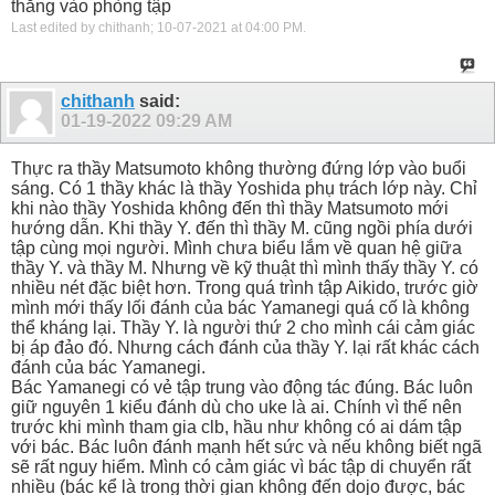
thẳng vào phòng tập
Last edited by chithanh; 10-07-2021 at
04:00 PM
.
chithanh
said:
01-19-2022
09:29 AM
Thực ra thầy Matsumoto không thường đứng lớp vào buổi
sáng. Có 1 thầy khác là thầy Yoshida phụ trách lớp này. Chỉ
khi nào thầy Yoshida không đến thì thầy Matsumoto mới
hướng dẫn. Khi thầy Y. đến thì thầy M. cũng ngồi phía dưới
tập cùng mọi người. Mình chưa biểu lắm về quan hệ giữa
thầy Y. và thầy M. Nhưng về kỹ thuật thì mình thấy thầy Y. có
nhiều nét đặc biệt hơn. Trong quá trình tập Aikido, trước giờ
mình mới thấy lối đánh của bác Yamanegi quá cố là không
thể kháng lại. Thầy Y. là người thứ 2 cho mình cái cảm giác
bị áp đảo đó. Nhưng cách đánh của thầy Y. lại rất khác cách
đánh của bác Yamanegi.
Bác Yamanegi có vẻ tập trung vào động tác đúng. Bác luôn
giữ nguyên 1 kiểu đánh dù cho uke là ai. Chính vì thế nên
trước khi mình tham gia clb, hầu như không có ai dám tập
với bác. Bác luôn đánh mạnh hết sức và nếu không biết ngã
sẽ rất nguy hiểm. Mình có cảm giác vì bác tập di chuyển rất
nhiều (bác kể là trong thời gian không đến dojo được, bác