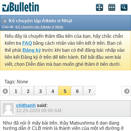
Kể chuyện tập Aikido ở Nhật
Chủ đề:
Kể chuyện tập Aikido ở Nhật
Nếu đây là chuyến thăm đầu tiên của bạn, hãy chắc chắn
kiểm tra
FAQ
bằng cách nhấn vào liên kết ở trên. Bạn có
thể phải
Đăng ký
trước khi bạn có thể đăng bài: nhấp vào
liên kết Đăng ký ở trên để tiến hành. Để bắt đầu xem bài
viết, chọn Diễn đàn mà bạn muốn ghé thăm ở bên dưới.
Tags:
None
1
2
3
4
5
6
7
chithanh
said:
12-25-2020
09:00 AM
Như đã nói ở mấy bài trên, thầy Matsushima 6 dan đang
hướng dẫn ở CLB mình là thành viên của một võ đường ở