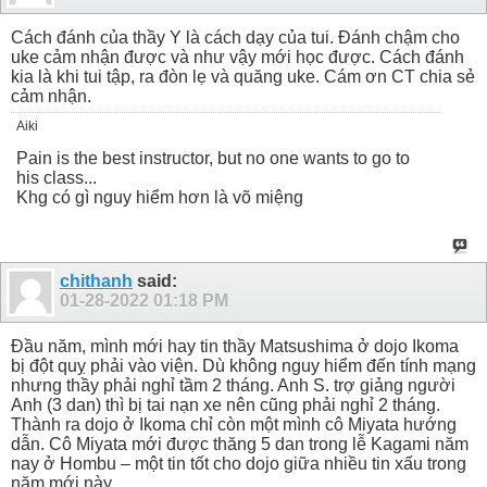
Cách đánh của thầy Y là cách dạy của tui. Đánh chậm cho
uke cảm nhận được và như vậy mới học được. Cách đánh
kia là khi tui tập, ra đòn lẹ và quăng uke. Cám ơn CT chia sẻ
cảm nhận.
Aiki
Pain is the best instructor, but no one wants to go to
his class...
Khg có gì nguy hiểm hơn là võ miệng
chithanh
said:
01-28-2022
01:18 PM
Đầu năm, mình mới hay tin thầy Matsushima ở dojo Ikoma
bị đột quỵ phải vào viện. Dù không nguy hiểm đến tính mạng
nhưng thầy phải nghỉ tầm 2 tháng. Anh S. trợ giảng người
Anh (3 dan) thì bị tai nạn xe nên cũng phải nghỉ 2 tháng.
Thành ra dojo ở Ikoma chỉ còn một mình cô Miyata hướng
dẫn. Cô Miyata mới được thăng 5 dan trong lễ Kagami năm
nay ở Hombu – một tin tốt cho dojo giữa nhiều tin xấu trong
năm mới này.