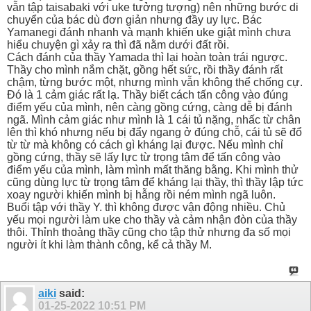
vẫn tập taisabaki với uke tưởng tượng) nên những bước di
chuyển của bác dù đơn giản nhưng đầy uy lực. Bác
Yamanegi đánh nhanh và mạnh khiến uke giật mình chưa
hiểu chuyện gì xảy ra thì đã nằm dưới đất rồi.
Cách đánh của thầy Yamada thì lại hoàn toàn trái ngược.
Thầy cho mình nắm chặt, gồng hết sức, rồi thầy đánh rất
chậm, từng bước một, nhưng mình vẫn không thể chống cự.
Đó là 1 cảm giác rất lạ. Thầy biết cách tấn công vào đúng
điểm yếu của mình, nên càng gồng cứng, càng dễ bị đánh
ngã. Mình cảm giác như mình là 1 cái tủ nặng, nhấc từ chân
lên thì khó nhưng nếu bị đẩy ngang ở đúng chỗ, cái tủ sẽ đổ
từ từ mà không có cách gì kháng lại được. Nếu mình chỉ
gồng cứng, thầy sẽ lấy lực từ trọng tâm để tấn công vào
điểm yếu của mình, làm mình mất thăng bằng. Khi mình thử
cũng dùng lực từ trọng tâm để kháng lại thầy, thì thầy lập tức
xoay người khiến mình bị hẫng rồi ném mình ngã luôn.
Buổi tập với thầy Y. thì không được vận động nhiều. Chủ
yếu mọi người làm uke cho thầy và cảm nhận đòn của thầy
thôi. Thỉnh thoảng thầy cũng cho tập thử nhưng đa số mọi
người ít khi làm thành công, kể cả thầy M.
aiki
said:
01-25-2022
10:51 PM