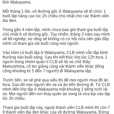
tỉnh Wakayama.
Mỗi tháng 1 lần, võ đường gốc ở Wakayama sẽ tổ chức 1
buổi tập nâng cao lúc 2h chiều chủ nhật cho các thành viên
đai đen.
Trong gần 4 năm tập, mình chưa bao giờ tham gia buổi tập
chủ nhật ở võ đường gốc. Tuy nhiên, tháng 3 năm sau mình
sẽ tốt nghiệp, sợ rằng sẽ không có cơ hội nữa nên gần đây
mình có tham gia vài buổi cùng mọi người.
Vào hôm có buổi tập ở Wakayama, CLB mình vẫn tập bình
thường vào buổi sáng. Sau khi kết thúc lớp lúc 12h trưa, 1
người trong nhóm quản lí CLB sẽ lái xe chở thầy
Matsushima, cô trợ giảng cùng vài thành viên khác (tổng
cộng khoảng từ 5 đến 7 người) đi Wakayama tập.
Trước tiên, xe sẽ ghé qua siêu thị để mọi người mua đồ ăn
trưa. Sau đó mọi người lên xe và ăn trên đường đi. Từ CLB
mình đến lớp tập ở Wakayama mất khoảng 1 tiếng rưỡi lái
xe. Mọi người đến nơi thay quần áo xong là vừa kịp vào tập
lúc 2h chiều.
Tham gia buổi tập này, ngoài thành viên CLB mình thì còn 7
8 thành viên đai đen khác của võ đường Wakayama. Đứng