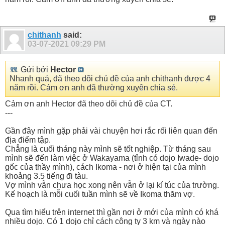
chithanh
said:
03-07-2021
09:29 PM
Gửi bởi
Hector
Nhanh quá, đã theo dõi chủ đề của anh chithanh được 4
năm rồi. Cám ơn anh đã thường xuyên chia sẻ.
Cảm ơn anh Hector đã theo dõi chủ đề của CT.
---
Gần đây mình gặp phải vài chuyện hơi rắc rối liên quan đến
địa điểm tập.
Chẳng là cuối tháng này mình sẽ tốt nghiệp. Từ tháng sau
mình sẽ đến làm việc ở Wakayama (tỉnh có dojo Iwade- dojo
gốc của thầy mình), cách Ikoma - nơi ở hiện tại của mình
khoảng 3.5 tiếng đi tàu.
Vợ mình vẫn chưa học xong nên vẫn ở lại kí túc của trường.
Kế hoạch là mỗi cuối tuần mình sẽ về Ikoma thăm vợ.
Qua tìm hiểu trên internet thì gần nơi ở mới của mình có khá
nhiều dojo. Có 1 dojo chỉ cách công ty 3 km và ngày nào