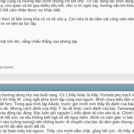
ầy tập cùng và hướng dẫn mình những chi tiết nhỏ. Từ các động tác khởi độn
, chủ quan và bỏ qua nhiều tiểu tiết, như vị trí ngón tay, hướng vặn khi khó
ì có thể cảm nhận được sự khác biệt.
 thực tế bên trong khá cũ và tối chú ạ. Còn nữa là do nằm sát công viên nê
o ve bên tai lúc tập.
ặt trời lên, nắng chiếu thẳng vào phòng tập
04:00 PM
.
thường đứng lớp vào buổi sáng. Có 1 thầy khác là thầy Yoshida phụ trách l
n thì thầy M. cũng ngồi phía dưới tập cùng mọi người. Mình chưa biểu lắm v
biệt hơn. Trong quá trình tập Aikido, trước giờ mình mới thấy lối đánh của bá
ảo đó. Nhưng cách đánh của thầy Y. lại rất khác cách đánh của bác Yamanegi
ào động tác đúng. Bác luôn giữ nguyên 1 kiểu đánh dù cho uke là ai. Chính 
h hết sức và nếu không biết ngã sẽ rất nguy hiểm. Mình có cảm giác vì bác t
với uke tưởng tượng) nên những bước di chuyển của bác dù đơn giản nhưng 
a thì đã nằm dưới đất rồi.
 lại hoàn toàn trái ngược. Thầy cho mình nắm chặt, gồng hết sức, rồi thầy