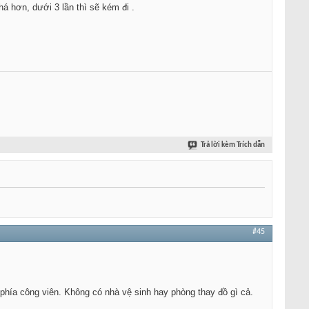
há hơn, dưới 3 lần thì sẽ kém đi .
Trả lời kèm Trích dẫn
#45
phía công viên. Không có nhà vệ sinh hay phòng thay đồ gì cả.