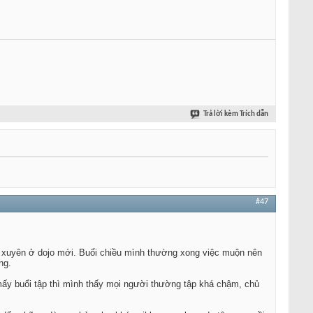
Trả lời kèm Trích dẫn
#47
g xuyên ở dojo mới. Buổi chiều mình thường xong việc muộn nên
ng.
mấy buổi tập thì mình thấy mọi người thường tập khá chậm, chủ