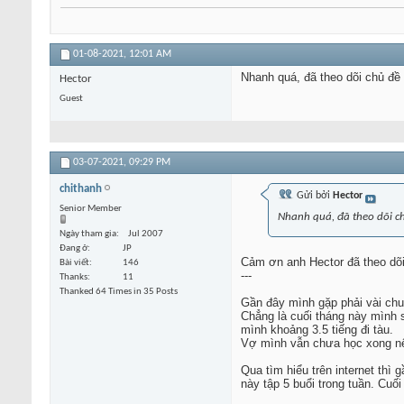
01-08-2021,
12:01 AM
Nhanh quá, đã theo dõi chủ đề
Hector
Guest
03-07-2021,
09:29 PM
chithanh
Gửi bởi
Hector
Senior Member
Nhanh quá, đã theo dõi c
Ngày tham gia
Jul 2007
Đang ở
JP
Cảm ơn anh Hector đã theo dõi
Bài viết
146
---
Thanks
11
Thanked 64 Times in 35 Posts
Gần đây mình gặp phải vài chuy
Chẳng là cuối tháng này mình s
mình khoảng 3.5 tiếng đi tàu.
Vợ mình vẫn chưa học xong nên
Qua tìm hiểu trên internet thì
này tập 5 buổi trong tuần. Cuố