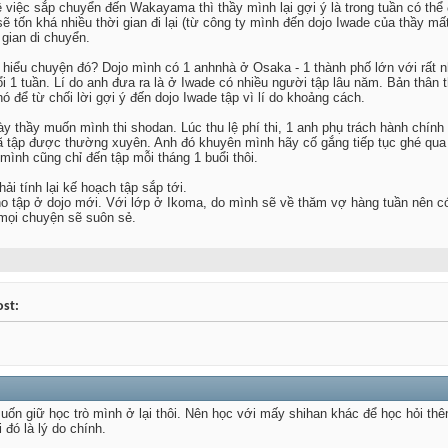
 việc sắp chuyển đến Wakayama thì thầy mình lại gợi ý là trong tuần có thể 
ẽ tốn khá nhiều thời gian đi lại (từ công ty mình đến dojo Iwade của thầy mất
 gian di chuyển.
hiểu chuyện đó? Dojo mình có 1 anhnhà ở Osaka - 1 thành phố lớn với rất nh
ổi 1 tuần. Lí do anh đưa ra là ở Iwade có nhiều người tập lâu năm. Bản thâ
ó để từ chối lời gợi ý đến dojo Iwade tập vì lí do khoảng cách.
ày thầy muốn mình thi shodan. Lúc thu lệ phí thi, 1 anh phụ trách hành chính
ã tập được thường xuyên. Anh đó khuyên mình hãy cố gắng tiếp tục ghé qua t
mình cũng chỉ đến tập mỗi tháng 1 buổi thôi.
i tính lại kế hoạch tập sắp tới.
o tập ở dojo mới. Với lớp ở Ikoma, do mình sẽ về thăm vợ hàng tuần nên có 
 mọi chuyện sẽ suôn sẻ.
ost:
muốn giữ học trò mình ở lại thôi. Nên học với mấy shihan khác để học hỏi th
 đó là lý do chính.