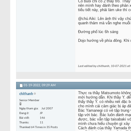
Có buổi chỉ có 2 thầy trò. Th
nên mình hay đánh theo phản xạ
tiểu tiết này, phải làm uke th
@chú Aiki: Lên ảnh thì vậy chứ
quanh thảm mà vẫn nghe muỗi v
Đường phố lúc 6h sáng
Dojo hướng về phía đông. Khi m
Last edited by chithanh; 10-07-2021 at
01-19-2022,
09:29 AM
Thực ra thầy Matsumoto không 
chithanh
mới hướng dẫn. Khi thầy Y. đế
Senior Member
thấy thầy Y. có nhiều nét đặc 
cho mình cái cảm giác bị áp đ
Ngày tham gia
Jul 2007
Bác Yamanegi có vẻ tập trung v
Đang ở
JP
tập với bác. Bác luôn đánh mạn
Bài viết
146
được, bác vẫn tập taisabaki 
Thanks
11
mình chưa hiểu chuyện gì xảy r
Thanked 64 Times in 35 Posts
Cách đánh của thầy Yamada thì