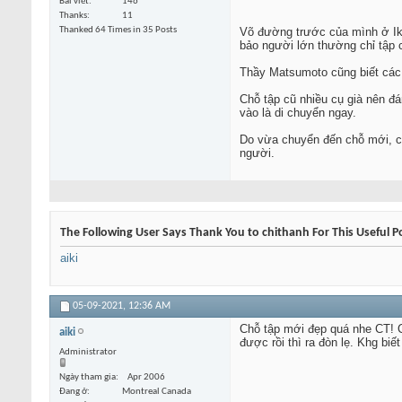
Bài viết
146
Thanks
11
Thanked 64 Times in 35 Posts
Võ đường trước của mình ở Iko
bảo người lớn thường chỉ tập c
Thầy Matsumoto cũng biết các 
Chỗ tập cũ nhiều cụ già nên đá
vào là di chuyển ngay.
Do vừa chuyển đến chỗ mới, ch
người.
The Following User Says Thank You to chithanh For This Useful P
aiki
05-09-2021,
12:36 AM
Chỗ tập mới đẹp quá nhe CT! Cá
aiki
được rồi thì ra đòn lẹ. Khg biế
Administrator
Ngày tham gia
Apr 2006
Đang ở
Montreal Canada