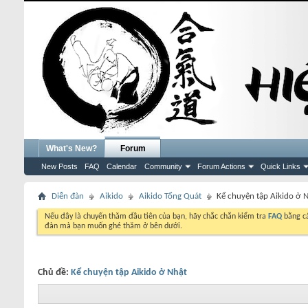
What's New?
Forum
New Posts
FAQ
Calendar
Community
Forum Actions
Quick Links
Diễn đàn
Aikido
Aikido Tổng Quát
Kể chuyện tập Aikido ở 
Nếu đây là chuyến thăm đầu tiên của bạn, hãy chắc chắn kiểm tra
FAQ
bằng cá
đàn mà bạn muốn ghé thăm ở bên dưới.
Chủ đề:
Kể chuyện tập Aikido ở Nhật