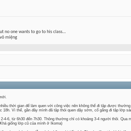
but no one wants to go to his class...
 võ miệng
mới.
hiều thời gian để làm quen với công việc nên không thể đi tập được thườn
úc 18h. Vì thế, gần đây mình đã tập thói quen dậy sớm, cố gắng đi tập lớp sá
ứ 2-4-6, từ 6h30 đến 7h30. Thông thường chỉ có khoảng 3-4 người thôi. Qua 
(Khá giống lớp cũ của mình ở Ikoma)