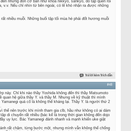
g đến những đòn cơ bản như khóa nikkyo, sankyo, do tập quen rồi
a, v.v. Nếu chỉ nhìn từ bên ngoài, có lẽ khó nhận ra được những
n rất nhiều muỗi. Những buổi tập tối mùa hè phải đốt hương muỗi
Trả lời kèm Trích dẫn
#48
ớp này. Chỉ khi nào thầy Yoshida không đến thì thầy Matsumoto
ề quan hệ giữa thầy Y. và thầy M. Nhưng về kỹ thuật thì mình
c Yamanegi quá cố là không thể kháng lại. Thầy Y. là người thứ 2
.
vì thế nên trước khi mình tham gia clb, hầu như không có ai dám
ập di chuyển rất nhiều (bác kể là trong thời gian không đến dojo
đầy uy lực. Bác Yamanegi đánh nhanh và mạnh khiến uke giật
 đánh rất chậm, từng bước một, nhưng mình vẫn không thể chống