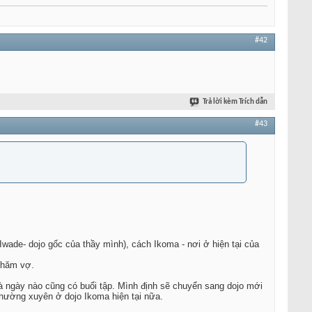
#42
Trả lời kèm Trích dẫn
#43
wade- dojo gốc của thầy mình), cách Ikoma - nơi ở hiện tại của
thăm vợ.
và ngày nào cũng có buổi tập. Mình định sẽ chuyển sang dojo mới
 thường xuyên ở dojo Ikoma hiện tại nữa.