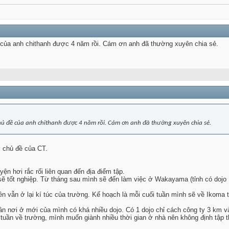
 của anh chithanh được 4 năm rồi. Cám ơn anh đã thường xuyên chia sẻ.
hủ đề của anh chithanh được 4 năm rồi. Cám ơn anh đã thường xuyên chia sẻ.
 chủ đề của CT.
ện hơi rắc rối liên quan đến địa điểm tập.
ẽ tốt nghiệp. Từ tháng sau mình sẽ đến làm việc ở Wakayama (tỉnh có dojo I
 vẫn ở lại kí túc của trường. Kế hoạch là mỗi cuối tuần mình sẽ về Ikoma 
 gần nơi ở mới của mình có khá nhiều dojo. Có 1 dojo chỉ cách công ty 3 km 
i tuần về trường, mình muốn giành nhiều thời gian ở nhà nên không định tập