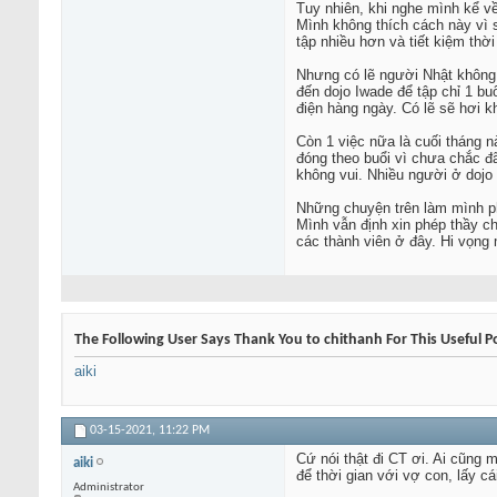
Tuy nhiên, khi nghe mình kể về
Mình không thích cách này vì s
tập nhiều hơn và tiết kiệm thời
Nhưng có lẽ người Nhật không 
đến dojo Iwade để tập chỉ 1 bu
điện hàng ngày. Có lẽ sẽ hơi kh
Còn 1 việc nữa là cuối tháng n
đóng theo buổi vì chưa chắc đ
không vui. Nhiều người ở dojo 
Những chuyện trên làm mình phả
Mình vẫn định xin phép thầy ch
các thành viên ở đây. Hi vọng
The Following User Says Thank You to chithanh For This Useful P
aiki
03-15-2021,
11:22 PM
Cứ nói thật đi CT ơi. Ai cũng 
aiki
để thời gian với vợ con, lấy cái
Administrator