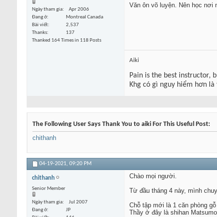
Văn ôn võ luyện. Nên học nơi n
Ngày tham gia
Apr 2006
Đang ở
Montreal Canada
Bài viết
2,537
Thanks
137
Thanked 164 Times in 118 Posts
Aiki
Pain is the best instructor, 
Khg có gì nguy hiểm hơn là
The Following User Says Thank You to aiki For This Useful Post:
chithanh
04-19-2021,
09:20 PM
Chào mọi người.
chithanh
Senior Member
Từ đầu tháng 4 này, mình chuy
Ngày tham gia
Jul 2007
Chỗ tập mới là 1 căn phòng gỗ
Đang ở
JP
Thầy ở đây là shihan Matsumo