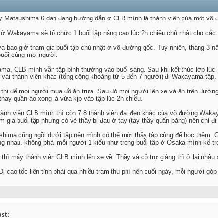
hầy Matsushima 6 dan đang hướng dẫn ở CLB mình là thành viên của một võ
 ở Wakayama sẽ tổ chức 1 buổi tập nâng cao lúc 2h chiều chủ nhật cho các t
a bao giờ tham gia buổi tập chủ nhật ở võ đường gốc. Tuy nhiên, tháng 3 n
buổi cùng mọi người.
a, CLB mình vẫn tập bình thường vào buổi sáng. Sau khi kết thúc lớp lúc 1
 vài thành viên khác (tổng cộng khoảng từ 5 đến 7 người) đi Wakayama tập.
u thị để mọi người mua đồ ăn trưa. Sau đó mọi người lên xe và ăn trên đườ
 thay quần áo xong là vừa kịp vào tập lúc 2h chiều.
thành viên CLB mình thì còn 7 8 thành viên đai đen khác của võ đường Wakay
 gia buổi tập nhưng có vẻ thầy bị đau ở tay (tay thầy quấn băng) nên chỉ đi
ushima cũng ngồi dưới tập nên mình có thể mời thầy tập cùng để học thêm. Cá
ng nhau, không phải mỗi người 1 kiểu như trong buổi tập ở Osaka mình kể tr
p thì mấy thành viên CLB mình lên xe về. Thầy và cô trợ giảng thì ở lại nhậu 
i cao tốc liên tỉnh phải qua nhiều trạm thu phí nên cuối ngày, mỗi người gó
ost: