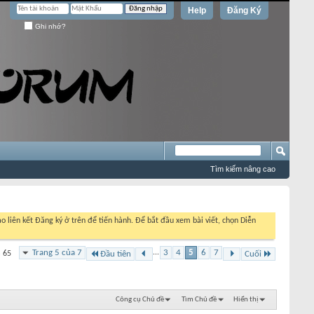
Help
Đăng Ký
Ghi nhớ?
Tìm kiếm nâng cao
o liên kết Đăng ký ở trên để tiến hành. Để bắt đầu xem bài viết, chọn Diễn
Trang 5 của 7
...
3
4
5
6
7
a 65
Đầu tiên
Cuối
Công cụ Chủ đề
Tìm Chủ đề
Hiển thị