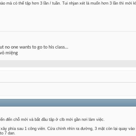
ào mà có thể tập hơn 3 lần / tuần. Tui nhjan xét là muốn hơn 3 lần thì mới k
but no one wants to go to his class...
 võ miệng
ển đến chỗ mới và bắt đầu tập ở clb mới gần nơi làm việc.
 xây phía sau 1 công viên. Cửa chính nhìn ra đường, 3 mặt còn lại quay vào 
to 7 dan.