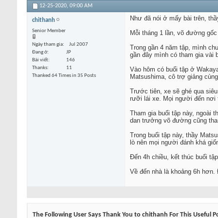
12-25-2020,
09:00 AM
Như đã nói ở mấy bài trên, t
chithanh
Senior Member
Mỗi tháng 1 lần, võ đường gốc
Ngày tham gia
Jul 2007
Trong gần 4 năm tập, mình chư
Đang ở
JP
gần đây mình có tham gia vài 
Bài viết
146
Thanks
11
Vào hôm có buổi tập ở Wakayam
Thanked 64 Times in 35 Posts
Matsushima, cô trợ giảng cùng
Trước tiên, xe sẽ ghé qua siê
rưỡi lái xe. Mọi người đến nơi
Tham gia buổi tập này, ngoài 
dan trưởng võ đường cũng tham
Trong buổi tập này, thầy Mats
lò nên mọi người đánh khá giố
Đến 4h chiều, kết thúc buổi tậ
Về đến nhà là khoảng 6h hơn. Đ
The Following User Says Thank You to chithanh For This Useful P