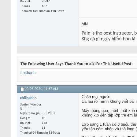
Bài viết
2,537
Thanks
137
Thanked 164 Times in 118 Posts
Aiki
Pain is the best instructor, 
Khg có gì nguy hiểm hơn là
The Following User Says Thank You to aiki For This Useful Post:
chithanh
10-07-2021,
11:37 AM
Chào mọi người.
chithanh
Đã lâu rồi mình không viết bài 
Senior Member
Mấy tháng qua, mình mất khá n
Ngày tham gia
Jul 2007
không kịp đến tập lớp trẻ em l
Đang ở
JP
Bài viết
146
Lớp sáng 1 tuần có 3 buổi, th
Thanks
11
yếu tập cảm nhận và thả lỏng 
Thanked 64 Times in 35 Posts