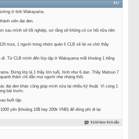
#41
 đường ở tỉnh Wakayama.
hành viên đai đen.
ăm sau mình sẽ tốt nghiệp, sợ rằng sẽ không có cơ hội nữa nên
2h trưa, 1 người trong nhóm quản lí CLB sẽ lái xe chở thầy
ng đi. Từ CLB mình đến lớp tập ở Wakayama mất khoảng 1 tiếng
ama. Đứng lớp là 1 thầy lớn tuổi, hình như 6 dan. Thầy Matsuo 7
 quanh thảm chỉ dẫn mọi người nhẹ nhàng thôi.
c đai đen khác cũng giúp mình sửa lại nhiều kỹ thuật. Vì cùng 1
ong bài trước.
sau buổi tập.
p 1000 yên (khoảng 10$ hay 200k VNĐ) để đóng phí đi lại.
Trả lời kèm Trích dẫn