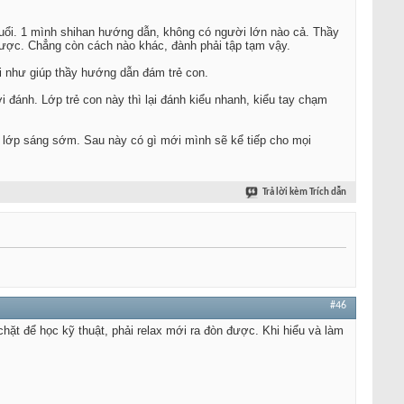
tuổi. 1 mình shihan hướng dẫn, không có người lớn nào cả. Thầy
 được. Chẳng còn cách nào khác, đành phải tập tạm vậy.
i như giúp thầy hướng dẫn đám trẻ con.
i đánh. Lớp trẻ con này thì lại đánh kiểu nhanh, kiểu tay chạm
 lớp sáng sớm. Sau này có gì mới mình sẽ kể tiếp cho mọi
Trả lời kèm Trích dẫn
#46
hặt để học kỹ thuật, phải relax mới ra đòn được. Khi hiểu và làm