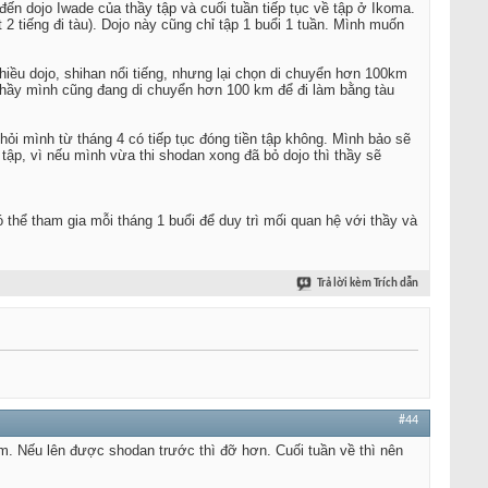
đến dojo Iwade của thầy tập và cuối tuần tiếp tục về tập ở Ikoma.
 2 tiếng đi tàu). Dojo này cũng chỉ tập 1 buổi 1 tuần. Mình muốn
iều dojo, shihan nổi tiếng, nhưng lại chọn di chuyển hơn 100km
n thầy mình cũng đang di chuyển hơn 100 km để đi làm bằng tàu
 hỏi mình từ tháng 4 có tiếp tục đóng tiền tập không. Mình bảo sẽ
ập, vì nếu mình vừa thi shodan xong đã bỏ dojo thì thầy sẽ
thể tham gia mỗi tháng 1 buổi để duy trì mối quan hệ với thầy và
Trả lời kèm Trích dẫn
#44
êm. Nếu lên được shodan trước thì đỡ hơn. Cuối tuần về thì nên