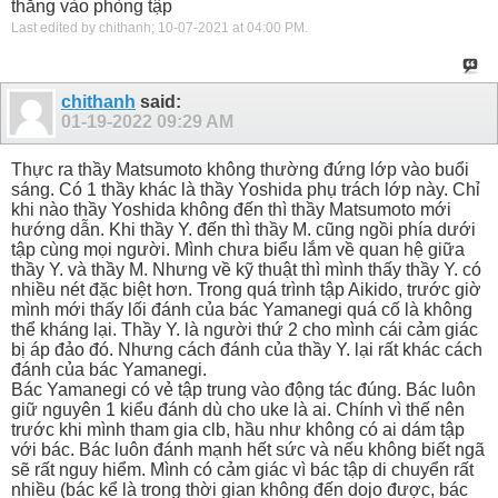
thẳng vào phòng tập
Last edited by chithanh; 10-07-2021 at
04:00 PM
.
chithanh
said:
01-19-2022
09:29 AM
Thực ra thầy Matsumoto không thường đứng lớp vào buổi
sáng. Có 1 thầy khác là thầy Yoshida phụ trách lớp này. Chỉ
khi nào thầy Yoshida không đến thì thầy Matsumoto mới
hướng dẫn. Khi thầy Y. đến thì thầy M. cũng ngồi phía dưới
tập cùng mọi người. Mình chưa biểu lắm về quan hệ giữa
thầy Y. và thầy M. Nhưng về kỹ thuật thì mình thấy thầy Y. có
nhiều nét đặc biệt hơn. Trong quá trình tập Aikido, trước giờ
mình mới thấy lối đánh của bác Yamanegi quá cố là không
thể kháng lại. Thầy Y. là người thứ 2 cho mình cái cảm giác
bị áp đảo đó. Nhưng cách đánh của thầy Y. lại rất khác cách
đánh của bác Yamanegi.
Bác Yamanegi có vẻ tập trung vào động tác đúng. Bác luôn
giữ nguyên 1 kiểu đánh dù cho uke là ai. Chính vì thế nên
trước khi mình tham gia clb, hầu như không có ai dám tập
với bác. Bác luôn đánh mạnh hết sức và nếu không biết ngã
sẽ rất nguy hiểm. Mình có cảm giác vì bác tập di chuyển rất
nhiều (bác kể là trong thời gian không đến dojo được, bác