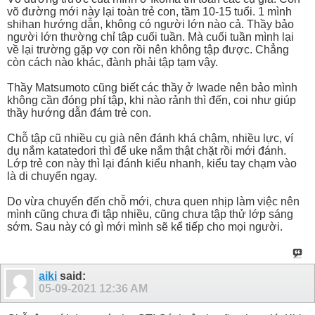
võ đường mới này lại toàn trẻ con, tầm 10-15 tuổi. 1 mình
shihan hướng dẫn, không có người lớn nào cả. Thầy bảo
người lớn thường chỉ tập cuối tuần. Mà cuối tuần mình lại
về lại trường gặp vợ con rồi nên không tập được. Chẳng
còn cách nào khác, đành phải tập tạm vậy.
Thầy Matsumoto cũng biết các thầy ở Iwade nên bảo mình
không cần đóng phí tập, khi nào rảnh thì đến, coi như giúp
thầy hướng dẫn đám trẻ con.
Chỗ tập cũ nhiều cụ già nên đánh khá chậm, nhiều lực, ví
dụ nắm katatedori thì để uke nắm thật chặt rồi mới đánh.
Lớp trẻ con này thì lại đánh kiểu nhanh, kiểu tay chạm vào
là di chuyển ngay.
Do vừa chuyển đến chỗ mới, chưa quen nhịp làm việc nên
mình cũng chưa đi tập nhiều, cũng chưa tập thử lớp sáng
sớm. Sau này có gì mới mình sẽ kể tiếp cho mọi người.
aiki
said:
05-09-2021
12:36 AM