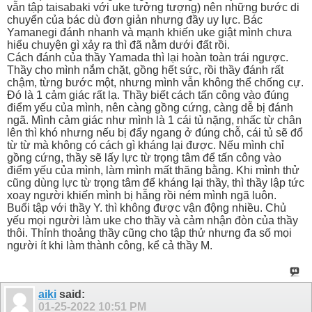
vẫn tập taisabaki với uke tưởng tượng) nên những bước di
chuyển của bác dù đơn giản nhưng đầy uy lực. Bác
Yamanegi đánh nhanh và mạnh khiến uke giật mình chưa
hiểu chuyện gì xảy ra thì đã nằm dưới đất rồi.
Cách đánh của thầy Yamada thì lại hoàn toàn trái ngược.
Thầy cho mình nắm chặt, gồng hết sức, rồi thầy đánh rất
chậm, từng bước một, nhưng mình vẫn không thể chống cự.
Đó là 1 cảm giác rất lạ. Thầy biết cách tấn công vào đúng
điểm yếu của mình, nên càng gồng cứng, càng dễ bị đánh
ngã. Mình cảm giác như mình là 1 cái tủ nặng, nhấc từ chân
lên thì khó nhưng nếu bị đẩy ngang ở đúng chỗ, cái tủ sẽ đổ
từ từ mà không có cách gì kháng lại được. Nếu mình chỉ
gồng cứng, thầy sẽ lấy lực từ trọng tâm để tấn công vào
điểm yếu của mình, làm mình mất thăng bằng. Khi mình thử
cũng dùng lực từ trọng tâm để kháng lại thầy, thì thầy lập tức
xoay người khiến mình bị hẫng rồi ném mình ngã luôn.
Buổi tập với thầy Y. thì không được vận động nhiều. Chủ
yếu mọi người làm uke cho thầy và cảm nhận đòn của thầy
thôi. Thỉnh thoảng thầy cũng cho tập thử nhưng đa số mọi
người ít khi làm thành công, kể cả thầy M.
aiki
said:
01-25-2022
10:51 PM