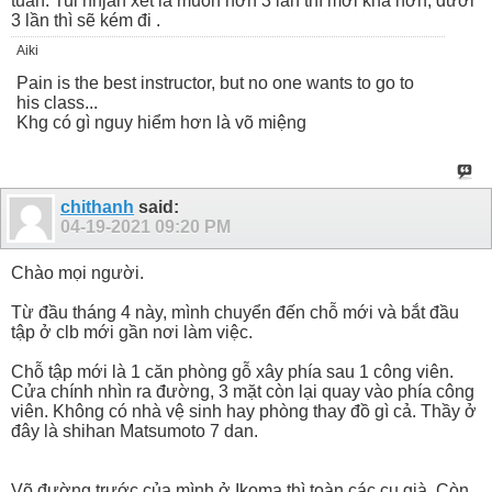
tuần. Tui nhjan xét là muốn hơn 3 lần thì mới khá hơn, dưới
3 lần thì sẽ kém đi .
Aiki
Pain is the best instructor, but no one wants to go to
his class...
Khg có gì nguy hiểm hơn là võ miệng
chithanh
said:
04-19-2021
09:20 PM
Chào mọi người.
Từ đầu tháng 4 này, mình chuyển đến chỗ mới và bắt đầu
tập ở clb mới gần nơi làm việc.
Chỗ tập mới là 1 căn phòng gỗ xây phía sau 1 công viên.
Cửa chính nhìn ra đường, 3 mặt còn lại quay vào phía công
viên. Không có nhà vệ sinh hay phòng thay đồ gì cả. Thầy ở
đây là shihan Matsumoto 7 dan.
Võ đường trước của mình ở Ikoma thì toàn các cụ già. Còn