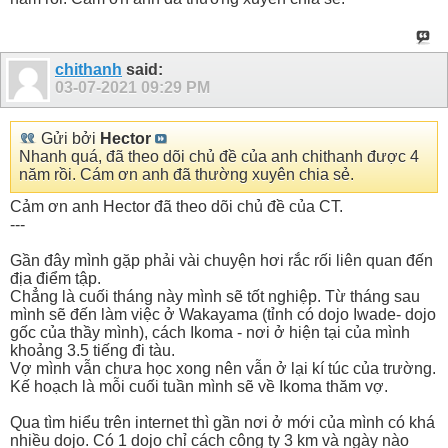
chithanh
said:
03-07-2021
09:29 PM
Gửi bởi
Hector
Nhanh quá, đã theo dõi chủ đề của anh chithanh được 4
năm rồi. Cám ơn anh đã thường xuyên chia sẻ.
Cảm ơn anh Hector đã theo dõi chủ đề của CT.
---
Gần đây mình gặp phải vài chuyện hơi rắc rối liên quan đến
địa điểm tập.
Chẳng là cuối tháng này mình sẽ tốt nghiệp. Từ tháng sau
mình sẽ đến làm việc ở Wakayama (tỉnh có dojo Iwade- dojo
gốc của thầy mình), cách Ikoma - nơi ở hiện tại của mình
khoảng 3.5 tiếng đi tàu.
Vợ mình vẫn chưa học xong nên vẫn ở lại kí túc của trường.
Kế hoạch là mỗi cuối tuần mình sẽ về Ikoma thăm vợ.
Qua tìm hiểu trên internet thì gần nơi ở mới của mình có khá
nhiều dojo. Có 1 dojo chỉ cách công ty 3 km và ngày nào