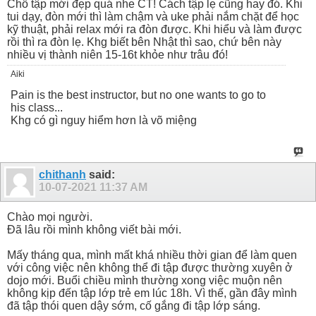
Chỗ tập mới đẹp quá nhe CT! Cách tập lẹ cũng hay đó. Khi
tui dạy, đòn mới thì làm chậm và uke phải nắm chặt để học
kỹ thuật, phải relax mới ra đòn được. Khi hiểu và làm được
rồi thì ra đòn lẹ. Khg biết bên Nhật thì sao, chứ bên này
nhiều vị thành niên 15-16t khỏe như trâu đó!
Aiki
Pain is the best instructor, but no one wants to go to
his class...
Khg có gì nguy hiểm hơn là võ miệng
chithanh
said:
10-07-2021
11:37 AM
Chào mọi người.
Đã lâu rồi mình không viết bài mới.
Mấy tháng qua, mình mất khá nhiều thời gian để làm quen
với công việc nên không thể đi tập được thường xuyên ở
dojo mới. Buổi chiều mình thường xong việc muộn nên
không kịp đến tập lớp trẻ em lúc 18h. Vì thế, gần đây mình
đã tập thói quen dậy sớm, cố gắng đi tập lớp sáng.