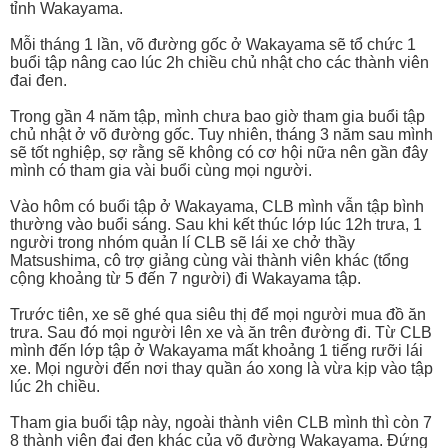
tỉnh Wakayama.
Mỗi tháng 1 lần, võ đường gốc ở Wakayama sẽ tổ chức 1
buổi tập nâng cao lúc 2h chiều chủ nhật cho các thành viên
đai đen.
Trong gần 4 năm tập, mình chưa bao giờ tham gia buổi tập
chủ nhật ở võ đường gốc. Tuy nhiên, tháng 3 năm sau mình
sẽ tốt nghiệp, sợ rằng sẽ không có cơ hội nữa nên gần đây
mình có tham gia vài buổi cùng mọi người.
Vào hôm có buổi tập ở Wakayama, CLB mình vẫn tập bình
thường vào buổi sáng. Sau khi kết thúc lớp lúc 12h trưa, 1
người trong nhóm quản lí CLB sẽ lái xe chở thầy
Matsushima, cô trợ giảng cùng vài thành viên khác (tổng
cộng khoảng từ 5 đến 7 người) đi Wakayama tập.
Trước tiên, xe sẽ ghé qua siêu thị để mọi người mua đồ ăn
trưa. Sau đó mọi người lên xe và ăn trên đường đi. Từ CLB
mình đến lớp tập ở Wakayama mất khoảng 1 tiếng rưỡi lái
xe. Mọi người đến nơi thay quần áo xong là vừa kịp vào tập
lúc 2h chiều.
Tham gia buổi tập này, ngoài thành viên CLB mình thì còn 7
8 thành viên đai đen khác của võ đường Wakayama. Đứng