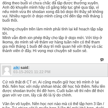
đóng theo buổi vì chưa chắc đã tập được thường xuyên.
Anh đó khuyên mình hãy cố gắng tiếp tục ghé qua tập, vì
nếu mình vừa thi shodan xong đã bỏ dojo thì thầy sẽ không
vui. Nhiều người ở dojo mình cũng chỉ đến tập mỗi tháng 1
buổi thôi.
Những chuyện trên làm mình phải tính lại kế hoạch tập sắp
tới.
Mình vẫn định xin phép thầy cho tập ở dojo mới. Với lớp ở
Ikoma, do mình sẽ về thăm vợ hàng tuần nên có thể tham
gia mỗi tháng 1 buổi để duy trì mối quan hệ với thầy và các
thành viên ở đây. Hi vọng mọi chuyện sẽ suôn sẻ.
aiki
said:
03-15-2021
11:22 PM
Cứ nói thật đi CT ơi. Ai cũng muốn giữ học trò mình ở lại
thôi. Nên học với mấy shihan khác để học hỏi thêm. Nếu lên
được shodan trước thì đỡ hơn. Cuối tuần về thì nên để thời
gian với vợ con, lấy cái đó là lý do chính.
Văn ôn võ luyện. Nên học nơi nào mà có thể tập hơn 3 lần /