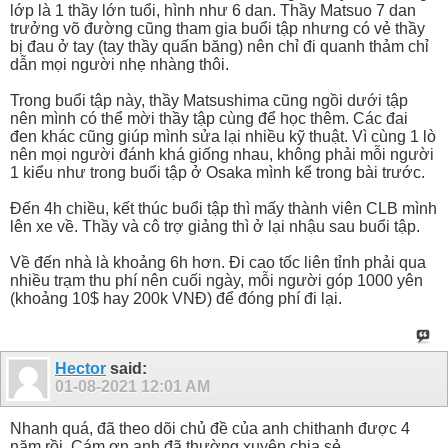
lớp là 1 thầy lớn tuổi, hình như 6 dan. Thầy Matsuo 7 dan
trưởng võ đường cũng tham gia buổi tập nhưng có vẻ thầy
bị đau ở tay (tay thầy quấn băng) nên chỉ đi quanh thảm chỉ
dẫn mọi người nhẹ nhàng thôi.
Trong buổi tập này, thầy Matsushima cũng ngồi dưới tập
nên mình có thể mời thầy tập cùng để học thêm. Các đai
đen khác cũng giúp mình sửa lại nhiều kỹ thuật. Vì cùng 1 lò
nên mọi người đánh khá giống nhau, không phải mỗi người
1 kiểu như trong buổi tập ở Osaka mình kể trong bài trước.
Đến 4h chiều, kết thúc buổi tập thì mấy thành viên CLB mình
lên xe về. Thầy và cô trợ giảng thì ở lại nhậu sau buổi tập.
Về đến nhà là khoảng 6h hơn. Đi cao tốc liên tỉnh phải qua
nhiều trạm thu phí nên cuối ngày, mỗi người góp 1000 yên
(khoảng 10$ hay 200k VNĐ) để đóng phí đi lại.
Hector
said:
01-08-2021
12:01 AM
Nhanh quá, đã theo dõi chủ đề của anh chithanh được 4
năm rồi. Cám ơn anh đã thường xuyên chia sẻ.