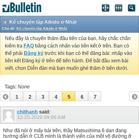
Kể chuyện tập Aikido ở Nhật
Chủ đề:
Kể chuyện tập Aikido ở Nhật
Nếu đây là chuyến thăm đầu tiên của bạn, hãy chắc chắn
kiểm tra
FAQ
bằng cách nhấn vào liên kết ở trên. Bạn có
thể phải
Đăng ký
trước khi bạn có thể đăng bài: nhấp vào
liên kết Đăng ký ở trên để tiến hành. Để bắt đầu xem bài
viết, chọn Diễn đàn mà bạn muốn ghé thăm ở bên dưới.
Tags:
None
1
2
3
4
5
6
7
chithanh
said:
12-25-2020
09:00 AM
Như đã nói ở mấy bài trên, thầy Matsushima 6 dan đang
hướng dẫn ở CLB mình là thành viên của một võ đường ở