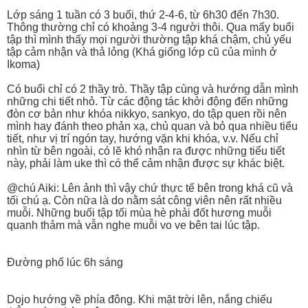
Lớp sáng 1 tuần có 3 buổi, thứ 2-4-6, từ 6h30 đến 7h30.
Thông thường chỉ có khoảng 3-4 người thôi. Qua mấy buổi
tập thì mình thấy mọi người thường tập khá chậm, chủ yếu
tập cảm nhận và thả lỏng (Khá giống lớp cũ của mình ở
Ikoma)
Có buổi chỉ có 2 thầy trò. Thầy tập cùng và hướng dẫn mình
những chi tiết nhỏ. Từ các động tác khởi động đến những
đòn cơ bản như khóa nikkyo, sankyo, do tập quen rồi nên
mình hay đánh theo phản xạ, chủ quan và bỏ qua nhiều tiểu
tiết, như vị trí ngón tay, hướng vặn khi khóa, v.v. Nếu chỉ
nhìn từ bên ngoài, có lẽ khó nhận ra được những tiểu tiết
này, phải làm uke thì có thể cảm nhận được sự khác biệt.
@chú Aiki: Lên ảnh thì vậy chứ thực tế bên trong khá cũ và
tối chú ạ. Còn nữa là do nằm sát công viên nên rất nhiều
muỗi. Những buổi tập tối mùa hè phải đốt hương muỗi
quanh thảm mà vẫn nghe muỗi vo ve bên tai lúc tập.
Đường phố lúc 6h sáng
Dojo hướng về phía đông. Khi mặt trời lên, nắng chiếu