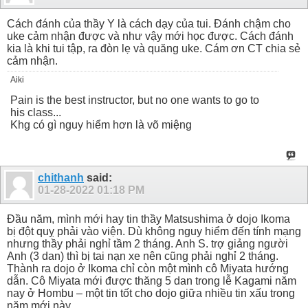
Cách đánh của thầy Y là cách dạy của tui. Đánh chậm cho
uke cảm nhận được và như vậy mới học được. Cách đánh
kia là khi tui tập, ra đòn lẹ và quăng uke. Cám ơn CT chia sẻ
cảm nhận.
Aiki
Pain is the best instructor, but no one wants to go to
his class...
Khg có gì nguy hiểm hơn là võ miệng
chithanh
said:
01-28-2022
01:18 PM
Đầu năm, mình mới hay tin thầy Matsushima ở dojo Ikoma
bị đột quỵ phải vào viện. Dù không nguy hiểm đến tính mạng
nhưng thầy phải nghỉ tầm 2 tháng. Anh S. trợ giảng người
Anh (3 dan) thì bị tai nạn xe nên cũng phải nghỉ 2 tháng.
Thành ra dojo ở Ikoma chỉ còn một mình cô Miyata hướng
dẫn. Cô Miyata mới được thăng 5 dan trong lễ Kagami năm
nay ở Hombu – một tin tốt cho dojo giữa nhiều tin xấu trong
năm mới này.