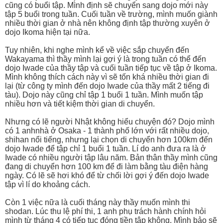
cũng có buổi tập. Mình định sẽ chuyển sang dojo mới này
tập 5 buổi trong tuần. Cuối tuần về trường, mình muốn giành
nhiều thời gian ở nhà nên không định tập thường xuyên ở
dojo Ikoma hiện tại nữa.
Tuy nhiên, khi nghe mình kể về việc sắp chuyển đến
Wakayama thì thầy mình lại gợi ý là trong tuần có thể đến
dojo Iwade của thầy tập và cuối tuần tiếp tục về tập ở Ikoma.
Mình không thích cách này vì sẽ tốn khá nhiều thời gian đi
lại (từ công ty mình đến dojo Iwade của thầy mất 2 tiếng đi
tàu). Dojo này cũng chỉ tập 1 buổi 1 tuần. Mình muốn tập
nhiều hơn và tiết kiệm thời gian di chuyển.
Nhưng có lẽ người Nhật không hiểu chuyện đó? Dojo mình
có 1 anhnhà ở Osaka - 1 thành phố lớn với rất nhiều dojo,
shihan nổi tiếng, nhưng lại chọn di chuyển hơn 100km đến
dojo Iwade để tập chỉ 1 buổi 1 tuần. Lí do anh đưa ra là ở
Iwade có nhiều người tập lâu năm. Bản thân thầy mình cũng
đang di chuyển hơn 100 km để đi làm bằng tàu điện hàng
ngày. Có lẽ sẽ hơi khó để từ chối lời gợi ý đến dojo Iwade
tập vì lí do khoảng cách.
Còn 1 việc nữa là cuối tháng này thầy muốn mình thi
shodan. Lúc thu lệ phí thi, 1 anh phụ trách hành chính hỏi
mình từ tháng 4 có tiếp tục đóng tiền tập không. Mình bảo sẽ