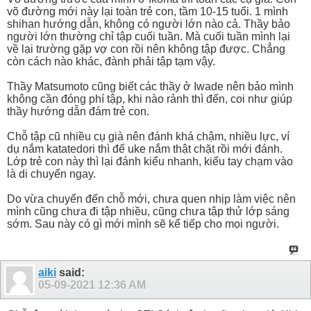
võ đường mới này lại toàn trẻ con, tầm 10-15 tuổi. 1 mình
shihan hướng dẫn, không có người lớn nào cả. Thầy bảo
người lớn thường chỉ tập cuối tuần. Mà cuối tuần mình lại
về lại trường gặp vợ con rồi nên không tập được. Chẳng
còn cách nào khác, đành phải tập tạm vậy.
Thầy Matsumoto cũng biết các thầy ở Iwade nên bảo mình
không cần đóng phí tập, khi nào rảnh thì đến, coi như giúp
thầy hướng dẫn đám trẻ con.
Chỗ tập cũ nhiều cụ già nên đánh khá chậm, nhiều lực, ví
dụ nắm katatedori thì để uke nắm thật chặt rồi mới đánh.
Lớp trẻ con này thì lại đánh kiểu nhanh, kiểu tay chạm vào
là di chuyển ngay.
Do vừa chuyển đến chỗ mới, chưa quen nhịp làm việc nên
mình cũng chưa đi tập nhiều, cũng chưa tập thử lớp sáng
sớm. Sau này có gì mới mình sẽ kể tiếp cho mọi người.
aiki
said:
05-09-2021
12:36 AM