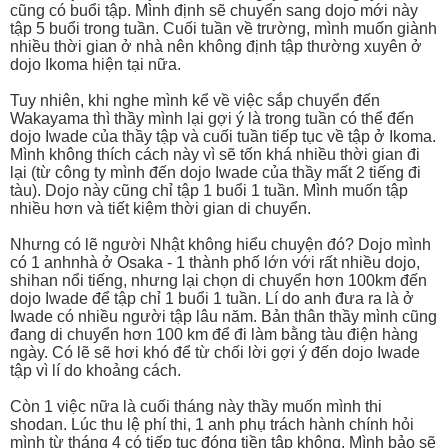
cũng có buổi tập. Mình định sẽ chuyển sang dojo mới này
tập 5 buổi trong tuần. Cuối tuần về trường, mình muốn giành
nhiều thời gian ở nhà nên không định tập thường xuyên ở
dojo Ikoma hiện tại nữa.
Tuy nhiên, khi nghe mình kể về việc sắp chuyển đến
Wakayama thì thầy mình lại gợi ý là trong tuần có thể đến
dojo Iwade của thầy tập và cuối tuần tiếp tục về tập ở Ikoma.
Mình không thích cách này vì sẽ tốn khá nhiều thời gian đi
lại (từ công ty mình đến dojo Iwade của thầy mất 2 tiếng đi
tàu). Dojo này cũng chỉ tập 1 buổi 1 tuần. Mình muốn tập
nhiều hơn và tiết kiệm thời gian di chuyển.
Nhưng có lẽ người Nhật không hiểu chuyện đó? Dojo mình
có 1 anhnhà ở Osaka - 1 thành phố lớn với rất nhiều dojo,
shihan nổi tiếng, nhưng lại chọn di chuyển hơn 100km đến
dojo Iwade để tập chỉ 1 buổi 1 tuần. Lí do anh đưa ra là ở
Iwade có nhiều người tập lâu năm. Bản thân thầy mình cũng
đang di chuyển hơn 100 km để đi làm bằng tàu điện hàng
ngày. Có lẽ sẽ hơi khó để từ chối lời gợi ý đến dojo Iwade
tập vì lí do khoảng cách.
Còn 1 việc nữa là cuối tháng này thầy muốn mình thi
shodan. Lúc thu lệ phí thi, 1 anh phụ trách hành chính hỏi
mình từ tháng 4 có tiếp tục đóng tiền tập không. Mình bảo sẽ