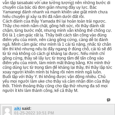
vẫn tập taisabaki với uke tưởng tượng) nên những bước di
chuyển của bác dù đơn giản nhưng đầy uy lực. Bác
Yamanegi đánh nhanh và mạnh khiến uke giật mình chưa
hiểu chuyện gì xảy ra thì đã nằm dưới đất rồi.
Cách đánh của thầy Yamada thì lại hoàn toàn trái ngược.
Thầy cho mình nắm chặt, gồng hết sức, rồi thầy đánh rất
chậm, từng bước một, nhưng mình vẫn không thể chống cự.
Đó là 1 cảm giác rất lạ. Thầy biết cách tấn công vào đúng
điểm yếu của mình, nên càng gồng cứng, càng dễ bị đánh
ngã. Mình cảm giác như mình là 1 cái tủ nặng, nhấc từ chân
lên thì khó nhưng nếu bị đẩy ngang ở đúng chỗ, cái tủ sẽ đổ
từ từ mà không có cách gì kháng lại được. Nếu mình chỉ
gồng cứng, thầy sẽ lấy lực từ trọng tâm để tấn công vào
điểm yếu của mình, làm mình mất thăng bằng. Khi mình thử
cũng dùng lực từ trọng tâm để kháng lại thầy, thì thầy lập tức
xoay người khiến mình bị hẫng rồi ném mình ngã luôn.
Buổi tập với thầy Y. thì không được vận động nhiều. Chủ
yếu mọi người làm uke cho thầy và cảm nhận đòn của thầy
thôi. Thỉnh thoảng thầy cũng cho tập thử nhưng đa số mọi
người ít khi làm thành công, kể cả thầy M.
aiki
said:
01-25-2022
10:51 PM