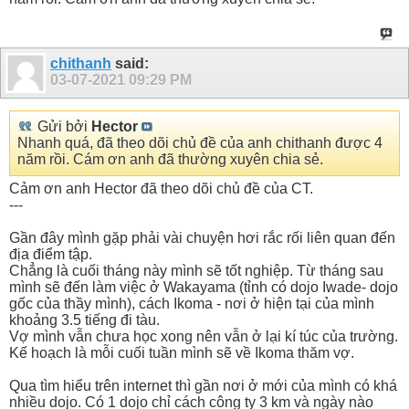
chithanh
said:
03-07-2021
09:29 PM
Gửi bởi
Hector
Nhanh quá, đã theo dõi chủ đề của anh chithanh được 4
năm rồi. Cám ơn anh đã thường xuyên chia sẻ.
Cảm ơn anh Hector đã theo dõi chủ đề của CT.
---
Gần đây mình gặp phải vài chuyện hơi rắc rối liên quan đến
địa điểm tập.
Chẳng là cuối tháng này mình sẽ tốt nghiệp. Từ tháng sau
mình sẽ đến làm việc ở Wakayama (tỉnh có dojo Iwade- dojo
gốc của thầy mình), cách Ikoma - nơi ở hiện tại của mình
khoảng 3.5 tiếng đi tàu.
Vợ mình vẫn chưa học xong nên vẫn ở lại kí túc của trường.
Kế hoạch là mỗi cuối tuần mình sẽ về Ikoma thăm vợ.
Qua tìm hiểu trên internet thì gần nơi ở mới của mình có khá
nhiều dojo. Có 1 dojo chỉ cách công ty 3 km và ngày nào