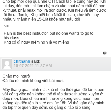
Chỗ tập mới đẹp quá nhe CT! Cách tập lẹ cũng hay đó. Khi
tui dạy, đòn mới thì làm chậm và uke phải nắm chặt để học
kỹ thuật, phải relax mới ra đòn được. Khi hiểu và làm được
rồi thì ra đòn lẹ. Khg biết bên Nhật thì sao, chứ bên này
nhiều vị thành niên 15-16t khỏe như trâu đó!
Aiki
Pain is the best instructor, but no one wants to go to
his class...
Khg có gì nguy hiểm hơn là võ miệng
chithanh
said:
10-07-2021
11:37 AM
Chào mọi người.
Đã lâu rồi mình không viết bài mới.
Mấy tháng qua, mình mất khá nhiều thời gian để làm quen
với công việc nên không thể đi tập được thường xuyên ở
dojo mới. Buổi chiều mình thường xong việc muộn nên
không kịp đến tập lớp trẻ em lúc 18h. Vì thế, gần đây mình
đã tập thói quen dậy sớm, cố gắng đi tập lớp sáng.