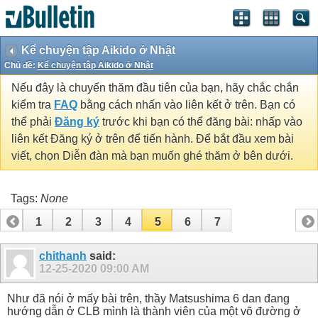
Kể chuyện tập Aikido ở Nhật
Chủ đề:
Kể chuyện tập Aikido ở Nhật
Nếu đây là chuyến thăm đầu tiên của bạn, hãy chắc chắn
kiểm tra
FAQ
bằng cách nhấn vào liên kết ở trên. Bạn có
thể phải
Đăng ký
trước khi bạn có thể đăng bài: nhấp vào
liên kết Đăng ký ở trên để tiến hành. Để bắt đầu xem bài
viết, chọn Diễn đàn mà bạn muốn ghé thăm ở bên dưới.
Tags:
None
1
2
3
4
5
6
7
chithanh
said:
12-25-2020
09:00 AM
Như đã nói ở mấy bài trên, thầy Matsushima 6 dan đang
hướng dẫn ở CLB mình là thành viên của một võ đường ở