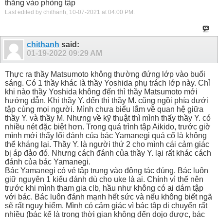
thẳng vào phòng tập
Last edited by chithanh; 10-07-2021 at
04:00 PM
.
chithanh
said:
01-19-2022
09:29 AM
Thực ra thầy Matsumoto không thường đứng lớp vào buổi
sáng. Có 1 thầy khác là thầy Yoshida phụ trách lớp này. Chỉ
khi nào thầy Yoshida không đến thì thầy Matsumoto mới
hướng dẫn. Khi thầy Y. đến thì thầy M. cũng ngồi phía dưới
tập cùng mọi người. Mình chưa biểu lắm về quan hệ giữa
thầy Y. và thầy M. Nhưng về kỹ thuật thì mình thấy thầy Y. có
nhiều nét đặc biệt hơn. Trong quá trình tập Aikido, trước giờ
mình mới thấy lối đánh của bác Yamanegi quá cố là không
thể kháng lại. Thầy Y. là người thứ 2 cho mình cái cảm giác
bị áp đảo đó. Nhưng cách đánh của thầy Y. lại rất khác cách
đánh của bác Yamanegi.
Bác Yamanegi có vẻ tập trung vào động tác đúng. Bác luôn
giữ nguyên 1 kiểu đánh dù cho uke là ai. Chính vì thế nên
trước khi mình tham gia clb, hầu như không có ai dám tập
với bác. Bác luôn đánh mạnh hết sức và nếu không biết ngã
sẽ rất nguy hiểm. Mình có cảm giác vì bác tập di chuyển rất
nhiều (bác kể là trong thời gian không đến dojo được, bác