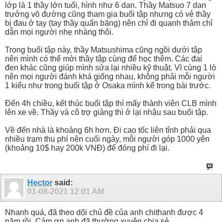
lớp là 1 thầy lớn tuổi, hình như 6 dan. Thầy Matsuo 7 dan
trưởng võ đường cũng tham gia buổi tập nhưng có vẻ thầy
bị đau ở tay (tay thầy quấn băng) nên chỉ đi quanh thảm chỉ
dẫn mọi người nhẹ nhàng thôi.
Trong buổi tập này, thầy Matsushima cũng ngồi dưới tập
nên mình có thể mời thầy tập cùng để học thêm. Các đai
đen khác cũng giúp mình sửa lại nhiều kỹ thuật. Vì cùng 1 lò
nên mọi người đánh khá giống nhau, không phải mỗi người
1 kiểu như trong buổi tập ở Osaka mình kể trong bài trước.
Đến 4h chiều, kết thúc buổi tập thì mấy thành viên CLB mình
lên xe về. Thầy và cô trợ giảng thì ở lại nhậu sau buổi tập.
Về đến nhà là khoảng 6h hơn. Đi cao tốc liên tỉnh phải qua
nhiều trạm thu phí nên cuối ngày, mỗi người góp 1000 yên
(khoảng 10$ hay 200k VNĐ) để đóng phí đi lại.
Hector
said:
01-08-2021
12:01 AM
Nhanh quá, đã theo dõi chủ đề của anh chithanh được 4
năm rồi. Cám ơn anh đã thường xuyên chia sẻ.