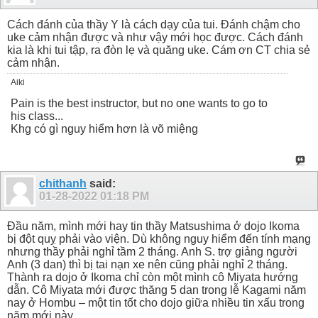
Cách đánh của thầy Y là cách dạy của tui. Đánh chậm cho
uke cảm nhận được và như vậy mới học được. Cách đánh
kia là khi tui tập, ra đòn lẹ và quăng uke. Cám ơn CT chia sẻ
cảm nhận.
Aiki
Pain is the best instructor, but no one wants to go to
his class...
Khg có gì nguy hiểm hơn là võ miệng
chithanh
said:
01-28-2022
01:18 PM
Đầu năm, mình mới hay tin thầy Matsushima ở dojo Ikoma
bị đột quỵ phải vào viện. Dù không nguy hiểm đến tính mạng
nhưng thầy phải nghỉ tầm 2 tháng. Anh S. trợ giảng người
Anh (3 dan) thì bị tai nạn xe nên cũng phải nghỉ 2 tháng.
Thành ra dojo ở Ikoma chỉ còn một mình cô Miyata hướng
dẫn. Cô Miyata mới được thăng 5 dan trong lễ Kagami năm
nay ở Hombu – một tin tốt cho dojo giữa nhiều tin xấu trong
năm mới này.