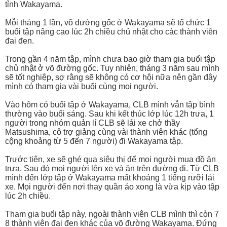
tỉnh Wakayama.
Mỗi tháng 1 lần, võ đường gốc ở Wakayama sẽ tổ chức 1
buổi tập nâng cao lúc 2h chiều chủ nhật cho các thành viên
đai đen.
Trong gần 4 năm tập, mình chưa bao giờ tham gia buổi tập
chủ nhật ở võ đường gốc. Tuy nhiên, tháng 3 năm sau mình
sẽ tốt nghiệp, sợ rằng sẽ không có cơ hội nữa nên gần đây
mình có tham gia vài buổi cùng mọi người.
Vào hôm có buổi tập ở Wakayama, CLB mình vẫn tập bình
thường vào buổi sáng. Sau khi kết thúc lớp lúc 12h trưa, 1
người trong nhóm quản lí CLB sẽ lái xe chở thầy
Matsushima, cô trợ giảng cùng vài thành viên khác (tổng
cộng khoảng từ 5 đến 7 người) đi Wakayama tập.
Trước tiên, xe sẽ ghé qua siêu thị để mọi người mua đồ ăn
trưa. Sau đó mọi người lên xe và ăn trên đường đi. Từ CLB
mình đến lớp tập ở Wakayama mất khoảng 1 tiếng rưỡi lái
xe. Mọi người đến nơi thay quần áo xong là vừa kịp vào tập
lúc 2h chiều.
Tham gia buổi tập này, ngoài thành viên CLB mình thì còn 7
8 thành viên đai đen khác của võ đường Wakayama. Đứng