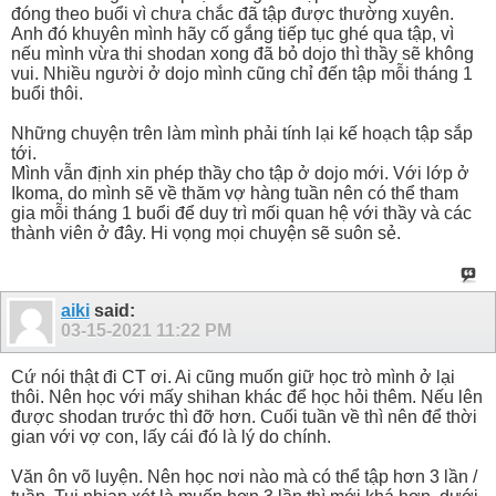
đóng theo buổi vì chưa chắc đã tập được thường xuyên.
Anh đó khuyên mình hãy cố gắng tiếp tục ghé qua tập, vì
nếu mình vừa thi shodan xong đã bỏ dojo thì thầy sẽ không
vui. Nhiều người ở dojo mình cũng chỉ đến tập mỗi tháng 1
buổi thôi.
Những chuyện trên làm mình phải tính lại kế hoạch tập sắp
tới.
Mình vẫn định xin phép thầy cho tập ở dojo mới. Với lớp ở
Ikoma, do mình sẽ về thăm vợ hàng tuần nên có thể tham
gia mỗi tháng 1 buổi để duy trì mối quan hệ với thầy và các
thành viên ở đây. Hi vọng mọi chuyện sẽ suôn sẻ.
aiki
said:
03-15-2021
11:22 PM
Cứ nói thật đi CT ơi. Ai cũng muốn giữ học trò mình ở lại
thôi. Nên học với mấy shihan khác để học hỏi thêm. Nếu lên
được shodan trước thì đỡ hơn. Cuối tuần về thì nên để thời
gian với vợ con, lấy cái đó là lý do chính.
Văn ôn võ luyện. Nên học nơi nào mà có thể tập hơn 3 lần /