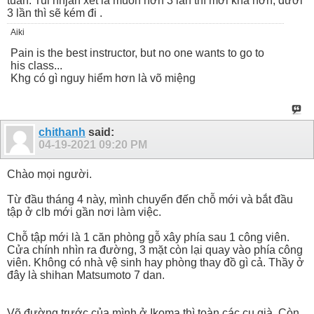
tuần. Tui nhjan xét là muốn hơn 3 lần thì mới khá hơn, dưới
3 lần thì sẽ kém đi .
Aiki
Pain is the best instructor, but no one wants to go to
his class...
Khg có gì nguy hiểm hơn là võ miệng
chithanh
said:
04-19-2021
09:20 PM
Chào mọi người.
Từ đầu tháng 4 này, mình chuyển đến chỗ mới và bắt đầu
tập ở clb mới gần nơi làm việc.
Chỗ tập mới là 1 căn phòng gỗ xây phía sau 1 công viên.
Cửa chính nhìn ra đường, 3 mặt còn lại quay vào phía công
viên. Không có nhà vệ sinh hay phòng thay đồ gì cả. Thầy ở
đây là shihan Matsumoto 7 dan.
Võ đường trước của mình ở Ikoma thì toàn các cụ già. Còn