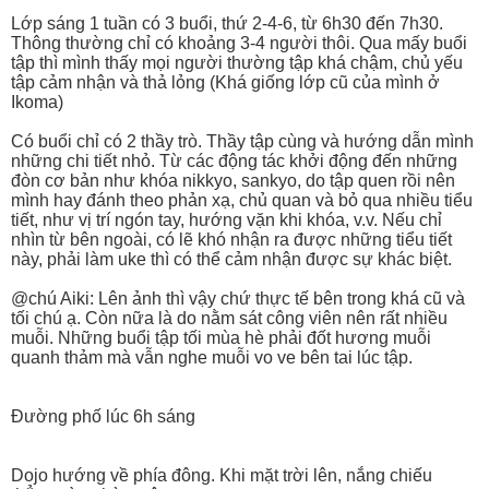
Lớp sáng 1 tuần có 3 buổi, thứ 2-4-6, từ 6h30 đến 7h30.
Thông thường chỉ có khoảng 3-4 người thôi. Qua mấy buổi
tập thì mình thấy mọi người thường tập khá chậm, chủ yếu
tập cảm nhận và thả lỏng (Khá giống lớp cũ của mình ở
Ikoma)
Có buổi chỉ có 2 thầy trò. Thầy tập cùng và hướng dẫn mình
những chi tiết nhỏ. Từ các động tác khởi động đến những
đòn cơ bản như khóa nikkyo, sankyo, do tập quen rồi nên
mình hay đánh theo phản xạ, chủ quan và bỏ qua nhiều tiểu
tiết, như vị trí ngón tay, hướng vặn khi khóa, v.v. Nếu chỉ
nhìn từ bên ngoài, có lẽ khó nhận ra được những tiểu tiết
này, phải làm uke thì có thể cảm nhận được sự khác biệt.
@chú Aiki: Lên ảnh thì vậy chứ thực tế bên trong khá cũ và
tối chú ạ. Còn nữa là do nằm sát công viên nên rất nhiều
muỗi. Những buổi tập tối mùa hè phải đốt hương muỗi
quanh thảm mà vẫn nghe muỗi vo ve bên tai lúc tập.
Đường phố lúc 6h sáng
Dojo hướng về phía đông. Khi mặt trời lên, nắng chiếu